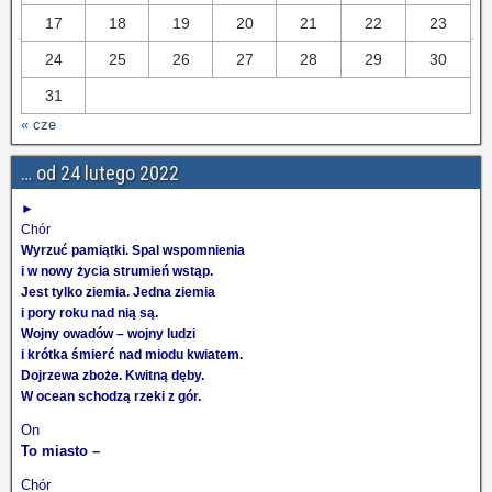
17
18
19
20
21
22
23
24
25
26
27
28
29
30
31
« cze
… od 24 lutego 2022
►
Chór
Wyrzuć pamiątki. Spal wspomnienia
i w nowy życia strumień wstąp.
Jest tylko ziemia. Jedna ziemia
i pory roku nad nią są.
Wojny owadów – wojny ludzi
i krótka śmierć nad miodu kwiatem.
Dojrzewa zboże. Kwitną dęby.
W ocean schodzą rzeki z gór.
On
To miasto –
Chór