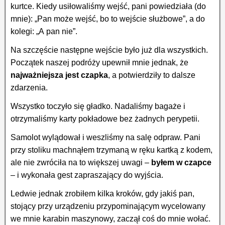
kurtce. Kiedy usiłowaliśmy wejść, pani powiedziała (do
mnie): „Pan może wejść, bo to wejście służbowe”, a do
kolegi: „A pan nie”.
Na szczęście następne wejście było już dla wszystkich.
Początek naszej podróży upewnił mnie jednak, że
najważniejsza jest czapka
, a potwierdziły to dalsze
zdarzenia.
Wszystko toczyło się gładko. Nadaliśmy bagaże i
otrzymaliśmy karty pokładowe bez żadnych perypetii.
Samolot wylądował i weszliśmy na salę odpraw. Pani
przy stoliku machnąłem trzymaną w ręku kartką z kodem,
ale nie zwróciła na to większej uwagi –
byłem w czapce
– i wykonała gest zapraszający do wyjścia.
Ledwie jednak zrobiłem kilka kroków, gdy jakiś pan,
stojący przy urządzeniu przypominającym wycelowany
we mnie karabin maszynowy, zaczął coś do mnie wołać.