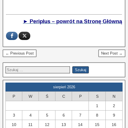
► Periplus – powrót na Stronę Główną
← Previous Post
Next Post →
sierpień 2026
P
W
Ś
C
P
S
N
1
2
3
4
5
6
7
8
9
10
11
12
13
14
15
16