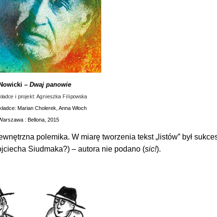
Nowicki –
Dwaj panowie
kładce i projekt: Agnieszka Filipowska
okładce: Marian Cholerek, Anna Włoch
Warszawa : Bellona, 2015
 wewnętrzna polemika. W miarę tworzenia tekst „listów” był sukc
ojciecha Siudmaka?) – autora nie podano (
sic!
).