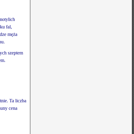
motylich
ku fal,
odze męża
hu.
nych szeptem
em.
nie. Ta liczba
muny cena