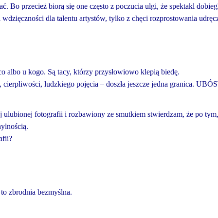
. Bo przecież biorą się one często z poczucia ulgi, że spektakl dobieg
 wdzięczności dla talentu artystów, tylko z chęci rozprostowania udręc
co albo u kogo. Są tacy, którzy przysłowiowo klepią biedę.
, cierpliwości, ludzkiego pojęcia – doszła jeszcze jedna granica. UB
 ulubionej fotografii i rozbawiony ze smutkiem stwierdzam, że po tym
ylnością.
fii?
 to zbrodnia bezmyślna.