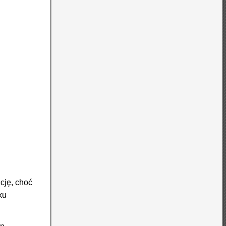
cję, choć
ku