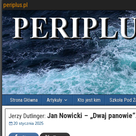
periplus.pl
Strona Główna
Artykuły
Kto jest kim
Szkoła Pod Ż
Jan Nowicki – „Dwaj panowie”
Jerzy Dutlinger:
20 stycznia 2025