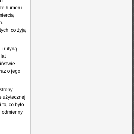
en
akże humoru
miercią
m.
ych, co żyją
i rutyną
lat
ciństwie
raz o jego
strony
e użytecznej
 to, co było
 i odmienny