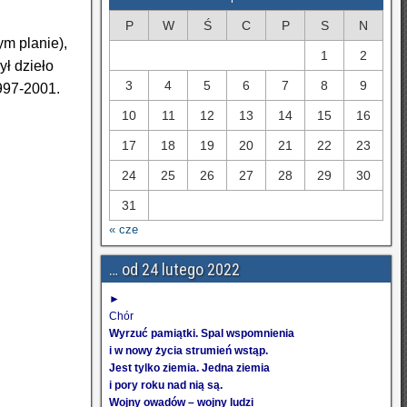
P
W
Ś
C
P
S
N
ym planie),
1
2
ył dzieło
3
4
5
6
7
8
9
997-2001.
10
11
12
13
14
15
16
17
18
19
20
21
22
23
24
25
26
27
28
29
30
31
« cze
… od 24 lutego 2022
►
Chór
Wyrzuć pamiątki. Spal wspomnienia
i w nowy życia strumień wstąp.
Jest tylko ziemia. Jedna ziemia
i pory roku nad nią są.
Wojny owadów – wojny ludzi