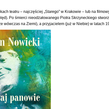
skach teatru – najczęściej „Starego” w Krakowie – lub na filmow
 kolęd). Po śmierci nieodżałowanego Piotra Skrzyneckiego stworz
e wówczas na Ziemi), a przyjacielem (już w Niebie) w latach 1