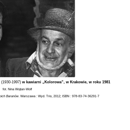
i
(1930-1997)
w kawiarni „Kolorowa”, w Krakowie, w roku 1981
fot. Nina Wojtan-Wolf
oich Baranów
. Warszawa : Wyd. Trio, 2012; ISBN : 978-83-74-36291-7