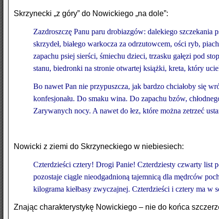
Skrzynecki „z góry” do Nowickiego „na dole”:
Zazdroszczę Panu paru drobiazgów: dalekiego szczekania ps
skrzydeł, białego warkocza za odrzutowcem, ości ryb, piach
zapachu psiej sierści, śmiechu dzieci, trzasku gałęzi pod 
stanu, biedronki na stronie otwartej książki, kreta, który
Bo nawet Pan nie przypuszcza, jak bardzo chciałoby się wr
konfesjonału. Do smaku wina. Do zapachu bzów, chłodnego
Zarywanych nocy. A nawet do łez, które można zetrzeć usta
Nowicki z ziemi do Skrzyneckiego w niebiesiech:
Czterdzieści cztery! Drogi Panie! Czterdziesty czwarty list
pozostaje ciągle nieodgadnioną tajemnicą dla mędrców po
kilograma kiełbasy zwyczajnej. Czterdzieści i cztery ma w s
Znając charakterystykę Nowickiego – nie do końca szczerze 