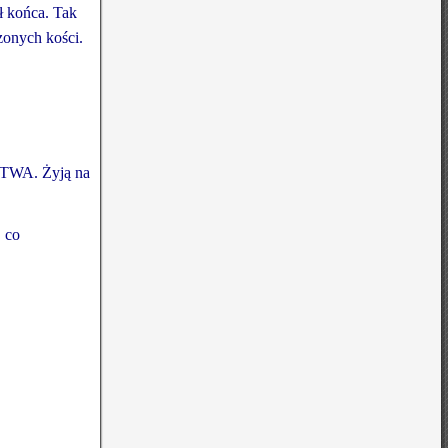
ł końca. Tak
zonych kości.
ÓSTWA. Żyją na
, co