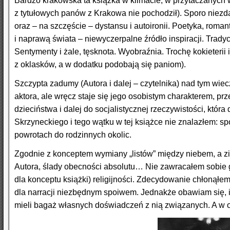
Bardzo krakowska ta książka w klimacie, w przytaczanych
z tytułowych panów z Krakowa nie pochodził). Sporo niezdaw
oraz – na szczęście – dystansu i autoironii. Poetyka, rom
i naprawą świata – niewyczerpalne źródło inspiracji. Trad
Sentymenty i żale, tęsknota. Wyobraźnia. Trochę kokieterii
z oklasków, a w dodatku podobają się paniom).
Szczypta zadumy (Autora i dalej – czytelnika) nad tym wi
aktora, ale wręcz staje się jego osobistym charakterem, p
dzieciństwa i dalej do socjalistycznej rzeczywistości, któr
Skrzyneckiego i tego wątku w tej książce nie znalazłem: sp
powrotach do rodzinnych okolic.
Zgodnie z konceptem wymiany „listów” między niebem, a zi
Autora, ślady obecności absolutu… Nie zawracałem sobie g
dla konceptu książki) religijności. Zdecydowanie chłonąłem t
dla narracji niezbędnym spoiwem. Jednakże obawiam się, iż 
mieli bagaż własnych doświadczeń z nią związanych. A w o