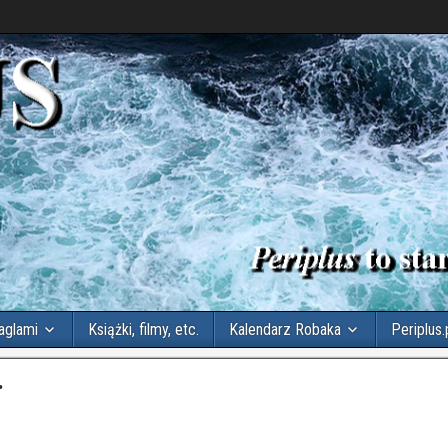
aglami
Książki, filmy, etc.
Kalendarz Robaka
Periplus.
.