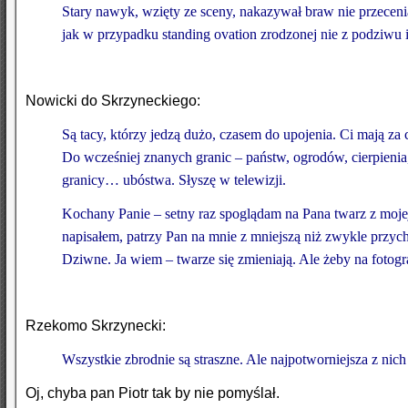
Stary nawyk, wzięty ze sceny, nakazywał braw nie przeceniać
jak w przypadku standing ovation zrodzonej nie z podziwu i
Nowicki do Skrzyneckiego:
Są tacy, którzy jedzą dużo, czasem do upojenia. Ci mają za 
Do wcześniej znanych granic – państw, ogrodów, cierpienia
granicy… ubóstwa. Słyszę w telewizji.
Kochany Panie – setny raz spoglądam na Pana twarz z mojej
napisałem, patrzy Pan na mnie z mniejszą niż zwykle przych
Dziwne. Ja wiem – twarze się zmieniają. Ale żeby na fotogra
Rzekomo Skrzynecki:
Wszystkie zbrodnie są straszne. Ale najpotworniejsza z nich
Oj, chyba pan Piotr tak by nie pomyślał.