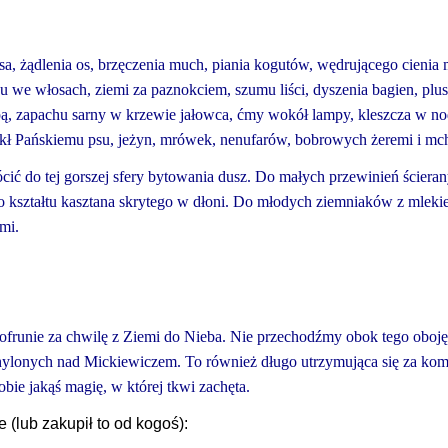
a, żądlenia os, brzęczenia much, piania kogutów, wędrującego cienia 
u we włosach, ziemi za paznokciem, szumu liści, dyszenia bagien, plus
stopą, zapachu sarny w krzewie jałowca, ćmy wokół lampy, kleszcza w n
 uciekł Pańskiemu psu, jeżyn, mrówek, nenufarów, bobrowych żeremi i mc
ócić do tej gorszej sfery bytowania dusz. Do małych przewinień ściera
 kształtu kasztana skrytego w dłoni. Do młodych ziemniaków z mleki
mi.
 pofrunie za chwilę z Ziemi do Nieba. Nie przechodźmy obok tego obojęt
chylonych nad Mickiewiczem. To również długo utrzymująca się za ko
obie jakąś magię, w której tkwi zachęta.
(lub zakupił to od kogoś):