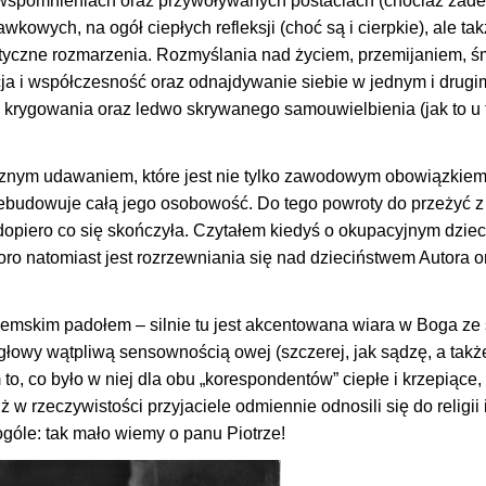
 wspomnieniach oraz przywoływanych postaciach (chociaż żad
kowych, na ogół ciepłych refleksji (choć są i cierpkie), ale t
antyczne rozmarzenia. Rozmyślania nad życiem, przemijaniem, ś
ycja i współczesność oraz odnajdywanie siebie w jednym i drugi
 i krygowania oraz ledwo skrywanego samouwielbienia (jak to u t
ecznym udawaniem, które jest nie tylko zawodowym obowiązkiem 
rzebudowuje całą jego osobowość. Do tego powroty do przeżyć z 
a dopiero co się skończyła. Czytałem kiedyś o okupacyjnym dzie
oro natomiast jest rozrzewniania się nad dzieciństwem Autora o
emskim padołem – silnie tu jest akcentowana wiara w Boga ze 
łowy wątpliwą sensownością owej (szczerej, jak sądzę, a takż
o, co było w niej dla obu „korespondentów” ciepłe i krzepiące, i
w rzeczywistości przyjaciele odmiennie odnosili się do religii
góle: tak mało wiemy o panu Piotrze!