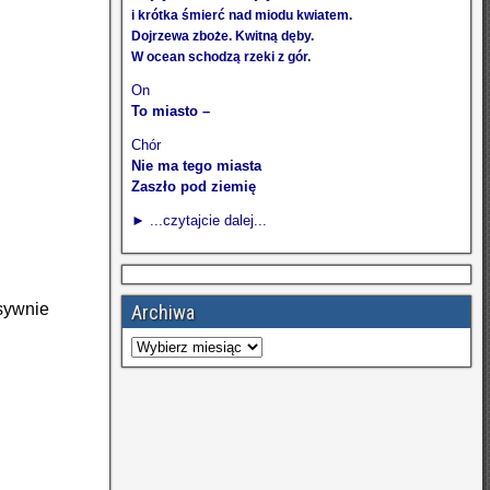
i krótka śmierć nad miodu kwiatem.
Dojrzewa zboże. Kwitną dęby.
W ocean schodzą rzeki z gór.
On
To miasto –
Chór
Nie ma tego miasta
Zaszło pod ziemię
► ...czytajcie dalej...
esywnie
Archiwa