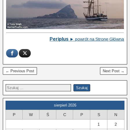
Periplus
►
powrót na Stronę Główną
← Previous Post
Next Post →
sierpień 2026
P
W
Ś
C
P
S
N
1
2