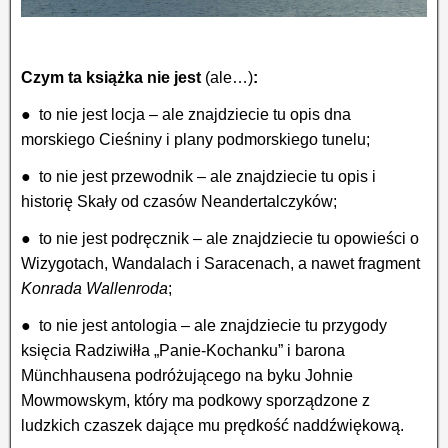
Czym ta książka nie jest
(ale…)
:
● to nie jest locja – ale znajdziecie tu opis dna
morskiego Cieśniny i plany podmorskiego tunelu;
● to nie jest przewodnik – ale znajdziecie tu opis i
historię Skały od czasów Neandertalczyków;
● to nie jest podręcznik – ale znajdziecie tu opowieści o
Wizygotach, Wandalach i Saracenach, a nawet fragment
Konrada Wallenroda
;
● to nie jest antologia – ale znajdziecie tu przygody
księcia Radziwiłła „Panie-Kochanku” i barona
Münchhausena podróżującego na byku Johnie
Mowmowskym, który ma podkowy sporządzone z
ludzkich czaszek dające mu prędkość naddźwiękową
.