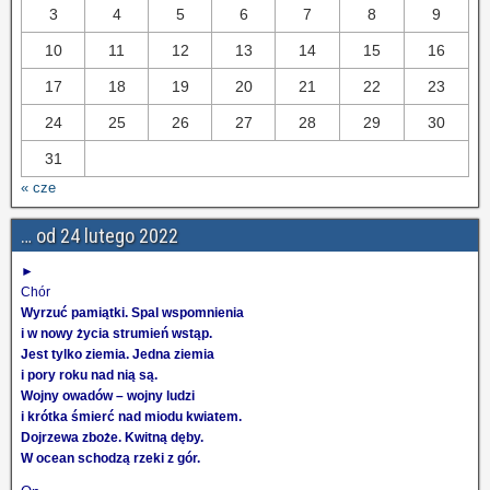
3
4
5
6
7
8
9
10
11
12
13
14
15
16
17
18
19
20
21
22
23
24
25
26
27
28
29
30
31
« cze
… od 24 lutego 2022
►
Chór
Wyrzuć pamiątki. Spal wspomnienia
i w nowy życia strumień wstąp.
Jest tylko ziemia. Jedna ziemia
i pory roku nad nią są.
Wojny owadów – wojny ludzi
i krótka śmierć nad miodu kwiatem.
Dojrzewa zboże. Kwitną dęby.
W ocean schodzą rzeki z gór.