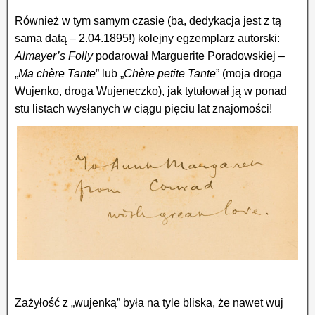
Również w tym samym czasie (ba, dedykacja jest z tą
sama datą – 2.04.1895!) kolejny egzemplarz autorski:
Almayer’s Folly
podarował Marguerite Poradowskiej –
„
Ma chère Tante
” lub „
Chère petite Tante
” (moja droga
Wujenko, droga Wujeneczko), jak tytułował ją w ponad
stu listach wysłanych w ciągu pięciu lat znajomości!
Zażyłość z „wujenką” była na tyle bliska, że nawet wuj