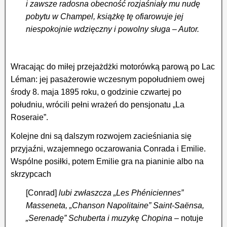
i zawsze radosna obecność rozjaśniały mu nudę
pobytu w Champel, książkę tę ofiarowuje jej
niespokojnie wdzięczny i powolny sługa – Autor.
Wracając do miłej przejażdżki motorówką parową po Lac
Léman: jej pasażerowie wczesnym popołudniem owej
środy 8. maja 1895 roku, o godzinie czwartej po
południu, wrócili pełni wrażeń do pensjonatu „La
Roseraie”.
Kolejne dni są dalszym rozwojem zacieśniania się
przyjaźni, wzajemnego oczarowania Conrada i Emilie.
Wspólne posiłki, potem Emilie gra na pianinie albo na
skrzypcach
[Conrad]
lubi zwłaszcza „Les Phéniciennes”
Masseneta, „Chanson Napolitaine” Saint-Saënsa,
„Serenadę” Schuberta i muzykę Chopina
– notuje