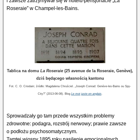
i zawsze zatrzymywał się w hotelu-pensjonacie „La
Roseraie” w Champel-les-Bains.
Tablica na domu
La Roseraie
(25 avenue de la Roseraie, Genève),
dziś będącego własnością kantonu
Fot. C.­ O. Criodain; źródło: Magdalena Chruściel. „Joseph Conrad: Genève-les-Bains ou Spy-
City?” (2013-06-08). Blog
Le mot juste en anglais
.
Sprowadzały go tam przede wszystkim problemy
zdrowotne: podagra, rozstrój nerwowy; prawie zawsze
o podłożu psychosoma­tycz­nym.
Tamtej wiosny 1895 roku nasilenie emocjonalnych