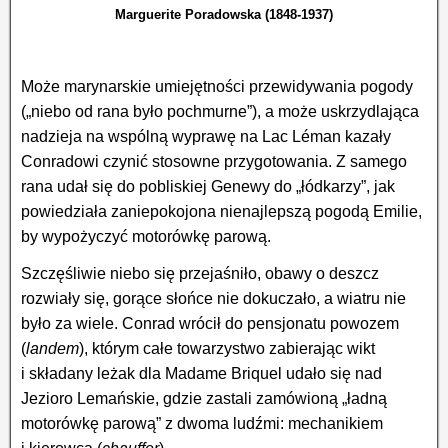
Marguerite Poradowska (1848-1937)
Może marynarskie umiejętności przewidywania pogody
(„niebo od rana było pochmurne”), a może uskrzydlająca
nadzieja na wspólną wyprawę na Lac Léman kazały
Conradowi czynić stosowne przygotowania. Z samego
rana udał się do pobliskiej Genewy do „łódkarzy”, jak
powiedziała zaniepokojona nienajlepszą pogodą Emilie,
by wypożyczyć motorówkę parową.
Szczęśliwie niebo się przejaśniło, obawy o deszcz
rozwiały się, gorące słońce nie dokuczało, a wiatru nie
było za wiele. Conrad wrócił do pensjonatu powozem
(
landem
), którym całe towarzystwo zabierając wikt
i składany leżak dla Madame Briquel udało się nad
Jezioro Lemańskie, gdzie zastali zamówioną „ładną
motorówkę parową” z dwoma ludźmi: mechanikiem