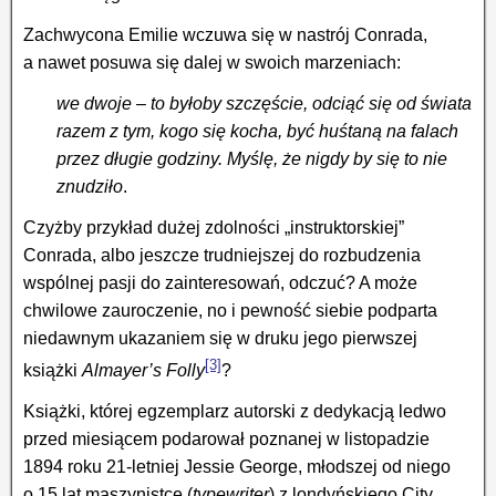
Zachwycona Emilie wczuwa się w nastrój Conrada,
a nawet posuwa się dalej w swoich marzeniach:
we dwoje – to byłoby szczęście, odciąć się od świata
razem z tym, kogo się kocha, być huśtaną na falach
przez długie godziny. Myślę, że nigdy by się to nie
znudziło
.
Czyżby przykład dużej zdolności „instruktorskiej”
Conrada, albo jeszcze trudniejszej do rozbudzenia
wspólnej pasji do zainteresowań, odczuć? A może
chwilowe zauroczenie, no i pewność siebie podparta
niedawnym ukazaniem się w druku jego pierwszej
[3]
książki
Almayer’s Folly
?
Książki, której egzemplarz autorski z dedykacją ledwo
przed miesiącem podarował poznanej w listopa­dzie
1894 roku 21-letniej Jessie George, młodszej od niego
o 15 lat maszynistce (
typewriter
) z londyńskiego City.