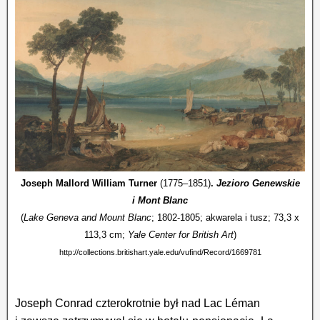
Joseph Mallord William Turner
(1775–1851)
.
Jezioro Genewskie
i Mont Blanc
(
Lake Geneva and Mount Blanc
; 1802-1805; akwarela i tusz; 73,3 x
113,3 cm;
Yale Center for British Art
)
http://collections.britishart.yale.edu/vufind/Record/1669781
Joseph Conrad czterokrotnie był nad Lac Léman