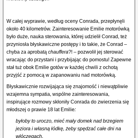
W całej wyprawie, według oceny Conrada, przepłynęli
około 40 kilometrów. Zainteresowanie Emilie mo­to­rów­ką
było duże, nauka sterowania, której udzielił Conrad, też
przyniosła błyskawiczne postępy i to takie, że Conrad –
chyba za aprobatą
chauffera
?! – pozwolił jej sterować
wracając do przystani i przybi­jając do pomostu! Zapewne
stał tuż obok Emilie gotów w każdej chwili z ochotą
przyjść z pomocą w za­pa­nowaniu nad motorówką.
Błyskawicznie rozwijająca się znajomość i niewątpliwie
wzajemna sympatia, wspólne zainteresowania,
inspirujące rozmowy skłoniły Conrada do zwierzenia się
młodszej o prawie 18 lat Emilie
:
byłoby to uroczo, mieć mały domek nad brzegiem
jeziora i własną łódkę, żeby spędzać całe dni na
włóczęgach
.