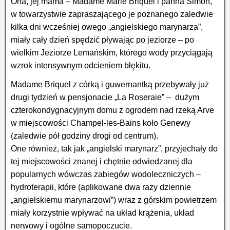
Ona, jej mama – Madame Marie Briquel i panna Simon,
w towarzystwie zapraszającego je poznanego zaledwie
kilka dni wcześniej owego „angielskiego marynarza”,
miały cały dzień spędzić pływając po jeziorze – po
wielkim Jeziorze Lemańskim, którego wody przyciągają
wzrok intensywnym odcieniem błękitu.
Madame Briquel z córką i guwernantką przebywały już
drugi tydzień w pensjonacie „La Roseraie” – dużym
czterokondygnacyjnym domu z ogrodem nad rzeką Arve
w miejscowości Champel-les-Bains koło Genewy
(zaledwie pół godziny drogi od centrum).
One również, tak jak „angielski marynarz”, przyjechały do
tej miejscowości znanej i chętnie odwiedzanej dla
popularnych wówczas zabiegów wodoleczniczych –
hydroterapii, które (aplikowane dwa razy dziennie
„angielskiemu marynarzowi”) wraz z górskim powietrzem
miały korzystnie wpływać na układ krążenia, układ
nerwowy i ogólne samopoczucie.