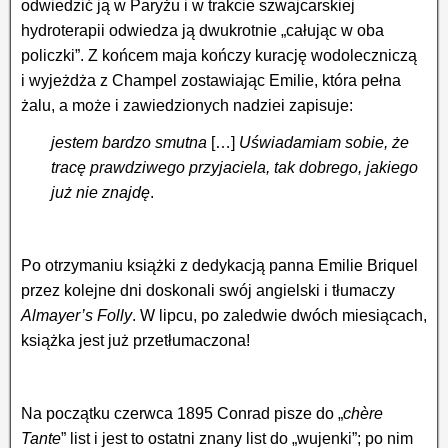
odwiedzić ją w Paryżu i w trakcie szwajcarskiej
hydroterapii odwiedza ją dwukrotnie „całując w oba
policzki”. Z końcem maja kończy kurację wodoleczniczą
i wyjeżdża z Champel zostawiając Emilie, która pełna
żalu, a może i zawiedzionych nadziei zapisuje:
jestem
bardzo smutna
[…]
Uświadamiam sobie, że
tracę prawdziwego przyjaciela, tak dobrego, jakiego
już nie znajdę
.
Po otrzymaniu książki z dedykacją panna Emilie Briquel
przez kolejne dni doskonali swój angielski i tłumaczy
Almayer’s Folly
. W lipcu, po zaledwie dwóch miesiącach,
książka jest już przetłumaczona!
Na początku czerwca 1895 Conrad pisze do „
chère
Tante
” list i jest to ostatni znany list do „wujenki”; po nim