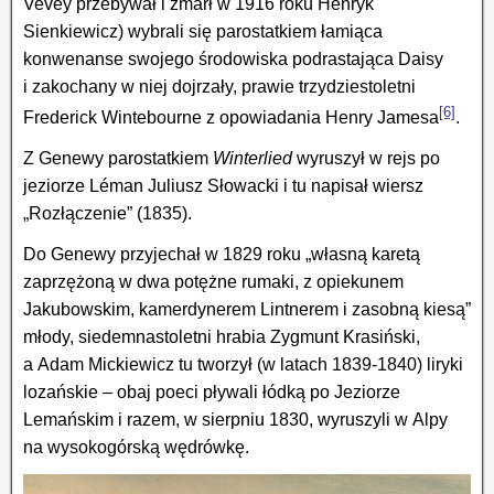
Vevey przebywał i zmarł w 1916 roku Henryk
Sienkiewicz) wybrali się parostatkiem łamiąca
konwenanse swojego środowiska podrastająca Daisy
i zakochany w niej dojrzały, prawie trzydziestoletni
[6]
Frederick Wintebourne z opowiadania Henry Jamesa
.
Z Genewy parostatkiem
Winterlied
wyruszył w rejs po
jeziorze Léman Juliusz Słowacki i tu napisał wiersz
„Rozłączenie” (1835).
Do Genewy przyjechał w 1829 roku „własną karetą
zaprzężoną w dwa potężne rumaki, z opiekunem
Jakubowskim, kamerdynerem Lintnerem i zasobną kiesą”
młody, siedemnastoletni hrabia Zygmunt Krasiński,
a Adam Mickiewicz tu tworzył (w latach 1839-1840) liryki
lozańskie – obaj poeci pływali łódką po Jeziorze
Lemańskim i razem, w sierpniu 1830, wyruszyli w Alpy
na wysokogórską wędrówkę.