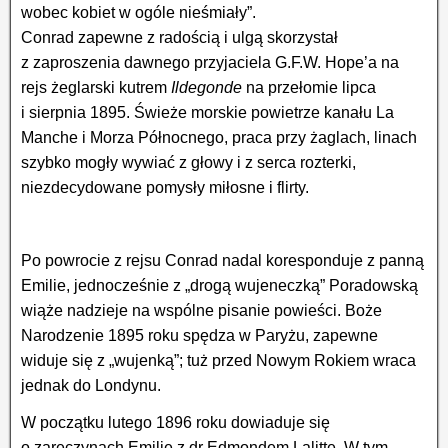
wobec kobiet w ogóle nieśmiały”.
Conrad zapewne z radością i ulgą skorzystał
z zaproszenia dawnego przyjaciela G.F.W. Hope’a na
rejs żeglarski kutrem
Ildegonde
na przełomie lipca
i sierpnia 1895. Świeże morskie powietrze kanału La
Manche i Morza Północnego, praca przy żaglach, linach
szybko mogły wywiać z głowy i z serca rozterki,
niezdecydowane pomysły miłosne i flirty.
Po powrocie z rejsu Conrad nadal koresponduje z panną
Emilie, jednocześnie z „drogą wujeneczką” Poradowską
wiąże nadzieje na wspólne pisanie powieści. Boże
Narodzenie 1895 roku spędza w Paryżu, zapewne
widuje się z „wujenką”; tuż przed Nowym Rokiem wraca
jednak do Londynu.
W początku lutego 1896 roku dowiaduje się
o zaręczynach Emilie z dr Edmondem Lalitte. W tym