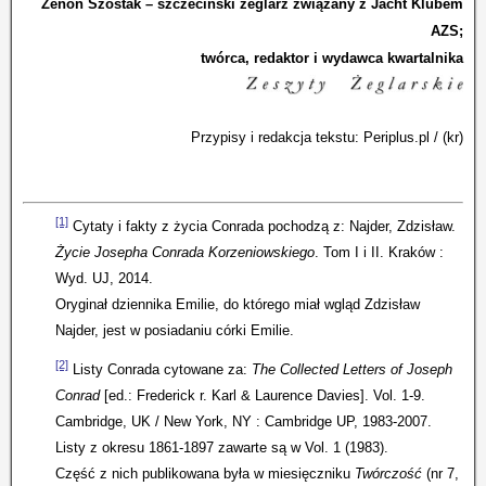
Zenon Szostak – szczeciński żeglarz związany z Jacht Klubem
AZS;
twórca, redaktor i wydawca kwartalnika
Przypisy i redakcja tekstu: Periplus.pl / (kr)
[1]
Cytaty i fakty z życia Conrada pochodzą z: Najder, Zdzisław.
Życie Josepha Conrada Korzeniowskiego
. Tom I i II. Kraków :
Wyd. UJ, 2014.
Oryginał dziennika Emilie, do którego miał wgląd Zdzisław
Najder, jest w posiadaniu córki Emilie.
[2]
Listy Conrada cytowane za:
The Collected Letters of Joseph
Conrad
[ed.: Frederick r. Karl & Laurence Davies]. Vol. 1-9.
Cambridge, UK / New York, NY : Cambridge UP, 1983-2007.
Listy z okresu 1861-1897 zawarte są w Vol. 1 (1983).
Część z nich publikowana była w miesięczniku
Twórczość
(nr 7,