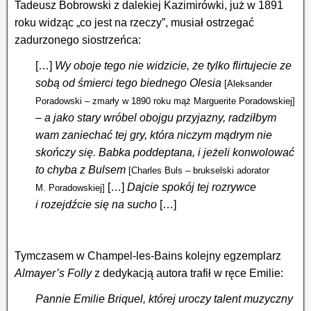
Tadeusz Bobrowski z dalekiej Kazimirówki, już w 1891
roku widząc „co jest na rzeczy”, musiał ostrzegać
zadurzonego siostrzeńca:
[…]
Wy oboje tego nie widzicie, że tylko flirtujecie ze
sobą od śmierci tego biednego Olesia
[Aleksander
Poradowski – zmarły w 1890 roku mąż Marguerite Poradowskiej]
– a jako stary wróbel obojgu przyjazny, radziłbym
wam zaniechać tej gry, która niczym mądrym nie
skończy się. Babka poddeptana, i jeżeli konwolować
to chyba z Bulsem
[Charles Buls – brukselski adorator
[…]
Dajcie spokój tej rozrywce
M. Poradowskiej]
i rozejdźcie się na sucho
[…]
Tymczasem w Champel-les-Bains kolejny egzemplarz
Almayer’s Folly
z dedykacją autora trafił w ręce Emilie:
Pannie Emilie Briquel, której uroczy talent muzyczny