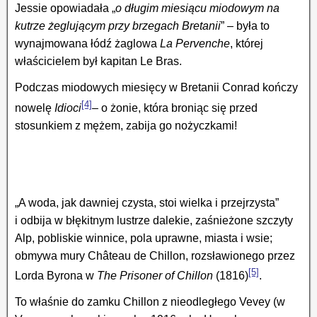
Jessie opowiadała „
o długim miesiącu miodowym na
kutrze żeglującym przy brzegach Bretanii
” – była to
wynajmowana łódź żaglowa
La Pervenche
, której
właścicielem był kapitan Le Bras.
Podczas miodowych miesięcy w Bretanii Conrad kończy
[4]
nowelę
Idioci
– o żonie, która broniąc się przed
stosunkiem z mężem, zabija go nożyczkami!
„A woda, jak dawniej czysta, stoi wielka i przejrzysta”
i odbija w błękitnym lustrze dalekie, zaśnieżone szczyty
Alp, pobliskie winnice, pola uprawne, miasta i wsie;
obmywa mury Château de Chillon, rozsławionego przez
[5]
Lorda Byrona w
The Prisoner of Chillon
(1816)
.
To właśnie do zamku Chillon z nieodległego Vevey (w