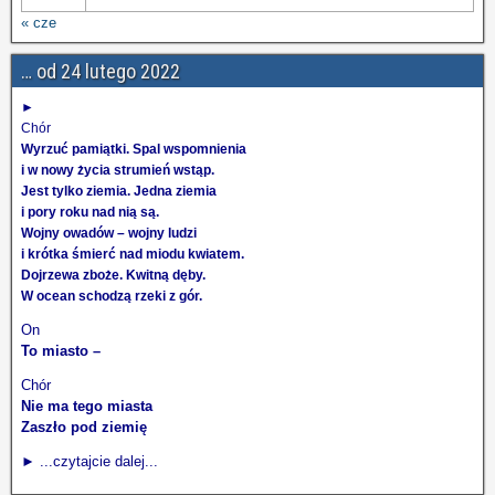
« cze
… od 24 lutego 2022
►
Chór
Wyrzuć pamiątki. Spal wspomnienia
i w nowy życia strumień wstąp.
Jest tylko ziemia. Jedna ziemia
i pory roku nad nią są.
Wojny owadów – wojny ludzi
i krótka śmierć nad miodu kwiatem.
Dojrzewa zboże. Kwitną dęby.
W ocean schodzą rzeki z gór.
On
To miasto –
Chór
Nie ma tego miasta
Zaszło pod ziemię
► ...czytajcie dalej...