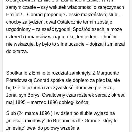
samym czasie – czy wskutek wiadomości o zaręczynach
Emilie? – Conrad proponuje Jessie małżeństwo; ślub –
choćby za tydzień, dwa! Ostatecznie termin zostaje
uzgodniony – za sześć tygodni. Spośród trzech, a może
czterech romansów w ciągu roku, ten jeden – choć nic
nie wskazuje, by było to silne uczucie – dojrzał i zmierzał
do ołtarza.
Spotkanie z Emilie to rozdział zamknięty. Z Marguerite
Poradowską Conrad spotka się dopiero za pięć lat, ale
będzie to już inna rzeczywistość: domowe pielesze,
żona, syn Borys.
Gwałtowny czas rozterek serca z okresu
maj 1895 – marzec 1896 dobiegł końca.
Ślub (24 marca 1896 ) i w dzień po ślubie wyjazd na
„miesiąc miodowy” do Bretanii, na Île-Grande, który to
„miesiąc” trwał do połowy września.