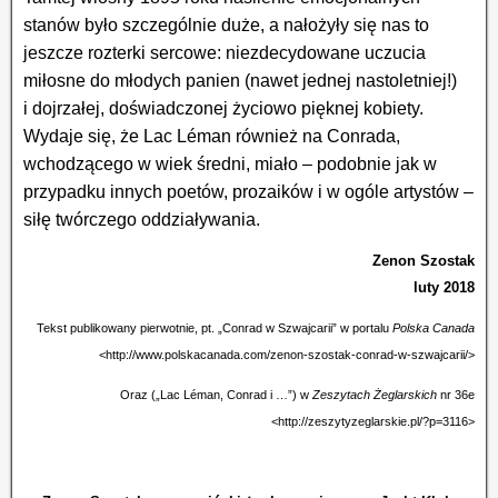
stanów było szczególnie duże, a nałożyły się nas to
jeszcze rozterki sercowe: niezdecydowane uczucia
miłosne do młodych panien (nawet jednej nastoletniej!)
i dojrzałej, doświadczonej życiowo pięknej kobiety.
Wydaje się, że Lac Léman również na Conrada,
wchodzącego w wiek średni, miało – podobnie jak w
przypadku innych poetów, prozaików i w ogóle artystów –
siłę twórczego oddziaływania.
Zenon Szostak
luty 2018
Tekst publikowany pierwotnie, pt. „Conrad w Szwajcarii” w portalu
Polska Canada
<http://www.polskacanada.com/zenon-szostak-conrad-w-szwajcarii/>
Oraz („Lac Léman, Conrad i …”) w
Zeszytach Żeglarskich
nr 36e
<http://zeszytyzeglarskie.pl/?p=3116>