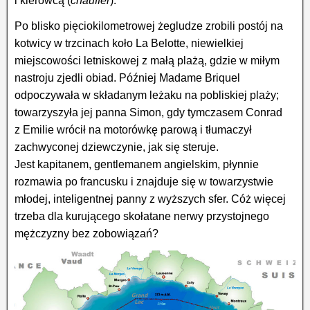
i kierowcą (
chauffer
).
Po blisko pięciokilometrowej żegludze zrobili postój na
kotwicy w trzcinach koło La Belotte, niewielkiej
miejscowości letniskowej z małą plażą, gdzie w miłym
nastroju zjedli obiad. Później Madame Briquel
odpoczywała w składanym leżaku na pobliskiej plaży;
towarzyszyła jej panna Simon, gdy tymczasem Conrad
z Emilie wrócił na motorówkę parową i tłumaczył
zachwyconej dziewczynie, jak się steruje.
Jest kapitanem, gentlemanem angielskim, płynnie
rozmawia po francusku i znajduje się w towarzystwie
młodej, inteligentnej panny z wyższych sfer. Cóż więcej
trzeba dla kurującego skołatane nerwy przystojnego
mężczyzny bez zobowiązań?