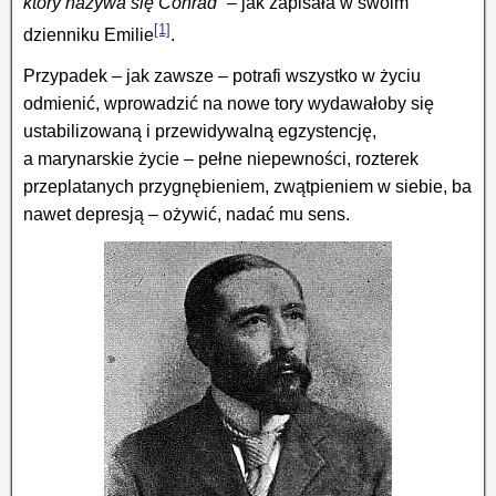
który nazywa się Conrad
” – jak zapisała w swoim
[1]
dzienniku Emilie
.
Przypadek – jak zawsze – potrafi wszystko w życiu
odmienić, wprowadzić na nowe tory wydawałoby się
ustabilizowaną i przewidy­wal­ną egzystencję,
a marynarskie życie – pełne niepewności, rozterek
przeplatanych przygnębieniem, zwątpieniem w siebie, ba
nawet depresją – ożywić, nadać mu sens.