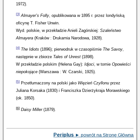
1972).
[3]
Almayer’s Folly
, opublikowana w 1895 r. przez londyńską
oficynę T. Fisher Unwin.
Wyd. polskie, w przekładzie Anieli Zagórskiej:
Szaleństwo
Almayera
(Kraków : Drukarnia Narodowa, 1928).
[4]
The Idiots
(1896); pierwodruk w czasopiśmie
The Savoy
,
następnie w zbiorze
Tales of Unrest
(1898).
W przekładzie polskim (Helena Gay):
Idjoci
, w tomie
Opowieści
niepokojące
(Warszawa : W. Czarski, 1925).
[5]
Przetłumaczony na polski jako
Więzień Czyllonu
przez
Juliana Korsaka (1830) i Franciszka Dzierżykraja Morawskiego
(ok. 1850).
[6]
Daisy Miller
(1879).
Periplus
►
powrót na Stronę Główną