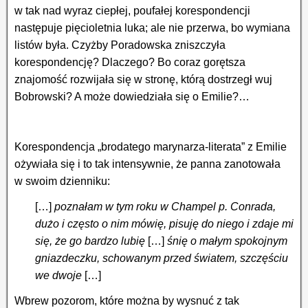
w tak nad wyraz ciepłej, poufałej korespondencji
następuje pięcioletnia luka; ale nie przerwa, bo wymiana
listów była. Czyżby Poradowska zniszczyła
korespondencję? Dlaczego? Bo coraz gorętsza
znajomość rozwijała się w stronę, którą dostrzegł wuj
Bobrowski? A może dowiedziała się o Emilie?…
Korespondencja „brodatego marynarza-literata” z Emilie
ożywiała się i to tak intensywnie, że panna zanotowała
w swoim dzienniku:
[…]
poznałam w tym roku w Champel p. Conrada,
dużo i często o nim mówię, pisuję do niego i zdaje mi
się, że go bardzo lubię
[…]
śnię o małym spokojnym
gniazdeczku, schowanym przed światem, szczęściu
we dwoje
[…]
Wbrew pozorom, które można by wysnuć z tak