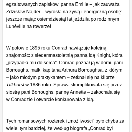
egzaltowanych zapisków, panna Emilie – jak zauważa
Zdzisław Najder – wyrosła na żywą i energiczną osobę:
jeszcze mając osiemdziesiąt lat jeździła po rodzinnym
Lunéville na rowerze!
W połowie 1895 roku Conrad nawiązuje kolejną
znajomość: z siedemnastoletnią panną Idą Knight, która
„przypadła mu do serca”. Conrad poznał ją w domu pani
Borroughs, matki kapitana Arthura Borroughsa, z którym
– jako młodym praktykantem – zetknął się na kliprze
Tilkhurst
w
1886 roku. Sprawa skomplikowała się przez
siostrę pani Borroughs, pannę Annette – zakochała się
w Conradzie i otwarcie konkurowała z Idą.
Tych romansowych rozterek i „możliwości” było chyba za
wiele, tym bardziej, że według biografa „Conrad był