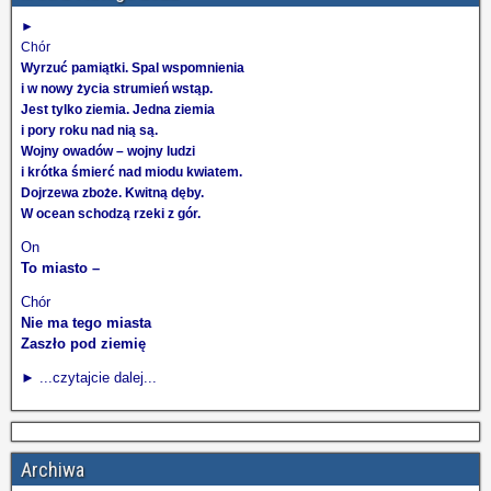
►
Chór
Wyrzuć pamiątki. Spal wspomnienia
i w nowy życia strumień wstąp.
Jest tylko ziemia. Jedna ziemia
i pory roku nad nią są.
Wojny owadów – wojny ludzi
i krótka śmierć nad miodu kwiatem.
Dojrzewa zboże. Kwitną dęby.
W ocean schodzą rzeki z gór.
On
To miasto –
Chór
Nie ma tego miasta
Zaszło pod ziemię
► ...czytajcie dalej...
Archiwa