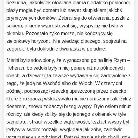
bezludna, jakkolwiek ołowiana plama niedaleko północnej
plaży mogła być domem lub nawet skupiskiem jakichś
prymitywnych domków. Zabrał się do otwierania puszki z
sokiem, a kiedy wyprostował się, wyspy już nie było w
okienku. Pozostało tylko morze, nie kończący się
zielonkawy horyzont. Nie wiedząc dlaczego, spojrzał na
zegarek: była dokładnie dwunasta w południe.
Marini był zadowolony, że wyznaczono go na linię Rzym –
Teheran, bo widoki były mniej ponure niż na północnych
liniach, a dziewczęta zawsze wydawały się zadowolone z
tego, że jadą na Wschód albo do Włoch. W cztery dni
później, podnosząc łyżeczkę upuszczoną przez dziecko,
które z rozpaczą wskazywało mu nie naruszony talerzyk z
deserem, znowu zobaczył brzeg wyspy. Było osiem minut
różnicy, ale kiedy zbliżył się do jednego z okienek w tyle
samolotu, stracił wszelkie wątpliwości; kształt wyspy był
jedyny w swoim rodzaju, wyglądała jak żółw, zaledwie
wynurzający z wody łapki. Patrzył na nią aż do chwili, gdy