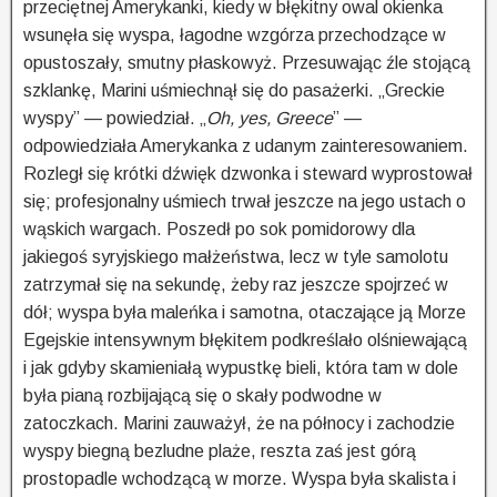
przeciętnej Amerykanki, kiedy w błękitny owal okienka
wsunęła się wyspa, łagodne wzgórza przechodzące w
opustoszały, smutny płaskowyż. Przesuwając źle stojącą
szklankę, Marini uśmiechnął się do pasażerki. „Greckie
wyspy” — powiedział. „
Oh, yes, Greece
” —
odpowiedziała Amerykanka z udanym zainteresowaniem.
Rozległ się krótki dźwięk dzwonka i steward wyprostował
się; profesjonalny uśmiech trwał jeszcze na jego ustach o
wąskich wargach. Poszedł po sok pomidorowy dla
jakiegoś syryjskiego małżeństwa, lecz w tyle samolotu
zatrzymał się na sekundę, żeby raz jeszcze spojrzeć w
dół; wyspa była maleńka i samotna, otaczające ją Morze
Egejskie intensywnym błękitem podkreślało olśniewającą
i jak gdyby skamieniałą wypustkę bieli, która tam w dole
była pianą rozbijającą się o skały podwodne w
zatoczkach. Marini zauważył, że na północy i zachodzie
wyspy biegną bezludne plaże, reszta zaś jest górą
prostopadle wchodzącą w morze. Wyspa była skalista i