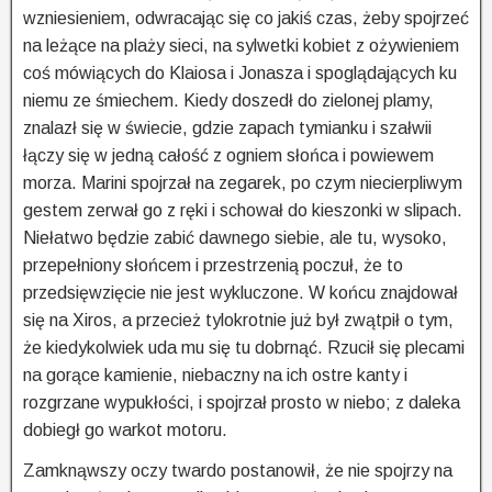
wzniesieniem, odwracając się co jakiś czas, żeby spojrzeć
na leżące na plaży sieci, na sylwetki kobiet z ożywieniem
coś mówiących do Klaiosa i Jonasza i spoglądających ku
niemu ze śmiechem. Kiedy doszedł do zielonej plamy,
znalazł się w świecie, gdzie zapach tymianku i szałwii
łączy się w jedną całość z ogniem słońca i powiewem
morza. Marini spojrzał na zegarek, po czym niecierpliwym
gestem zerwał go z ręki i schował do kieszonki w slipach.
Niełatwo będzie zabić dawnego siebie, ale tu, wysoko,
przepełniony słońcem i przestrzenią poczuł, że to
przedsięwzięcie nie jest wykluczone. W końcu znajdował
się na Xiros, a przecież tylokrotnie już był zwątpił o tym,
że kiedykolwiek uda mu się tu dobrnąć. Rzucił się plecami
na gorące kamienie, niebaczny na ich ostre kanty i
rozgrzane wypukłości, i spojrzał prosto w niebo; z daleka
dobiegł go warkot motoru.
Zamknąwszy oczy twardo postanowił, że nie spojrzy na