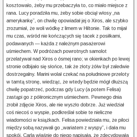
kosztowało, żeby mu przebaczyła to, co miało miejsce z
rana. Lucy poradziła mu, żeby sobie obciął włosy „na
amerykankę”, on chwilę opowiadał jej o Xiros, ale szybko
zrozumiał, że woli wódkę z limem w Hiltonie. Tak to mijał
mu czas, wśród nie kończących się tacek z posiłkami,
podawanych — każda z należnym pasażerowi
uśmiechem. W podróżach powrotnych samolot
przelatywał nad Xiros o ósmej rano; w okienkach po lewej
stronie odbijało się słońce, tak że złoty żółw był zaledwie
dostrzegalny. Marini wolał czekać na południowe przeloty
w tamtą stronę, wiedząc, że wtedy będzie mógł dłuższą
chwilę popatrzeć, podczas gdy Lucy (a potem Felisa)
zastąpi go z półironicznym uśmiechem. Pewnego dnia
zrobił zdjęcie Xiros, ale nie wyszło dobrze. Już wiedział
coś niecoś o wyspie, podkreślał sobie te nieliczne
wiadomości w książkach. Felisa powiedziała mu, że piloci
między sobą nazywali go „wariatem z wyspy”, i dała mu
spokój. Carla właśnie do niego napisała, że zdecydowała