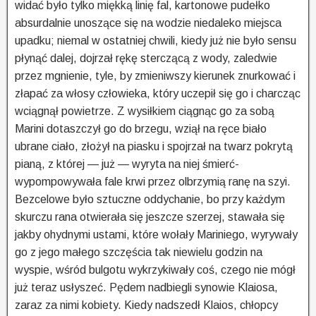
widać było tylko miękką linię fal, kartonowe pudełko
absurdalnie unoszące się na wodzie niedaleko miejsca
upadku; niemal w ostatniej chwili, kiedy już nie było sensu
płynąć dalej, dojrzał rękę sterczącą z wody, zaledwie
przez mgnienie, tyle, by zmieniwszy kierunek znurkować i
złapać za włosy człowieka, który uczepił się go i charcząc
wciągnął powietrze. Z wysiłkiem ciągnąc go za sobą
Marini dotaszczył go do brzegu, wziął na ręce biało
ubrane ciało, złożył na piasku i spojrzał na twarz pokrytą
pianą, z której — już — wyryta na niej śmierć-
wypompowywała fale krwi przez olbrzymią ranę na szyi.
Bezcelowe było sztuczne oddychanie, bo przy każdym
skurczu rana otwierała się jeszcze szerzej, stawała się
jakby ohydnymi ustami, które wołały Mariniego, wyrywały
go z jego małego szczęścia tak niewielu godzin na
wyspie, wśród bulgotu wykrzykiwały coś, czego nie mógł
już teraz usłyszeć. Pędem nadbiegli synowie Klaiosa,
zaraz za nimi kobiety. Kiedy nadszedł Klaios, chłopcy