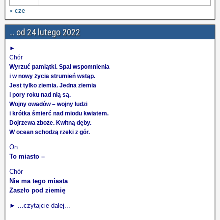
« cze
… od 24 lutego 2022
►
Chór
Wyrzuć pamiątki. Spal wspomnienia
i w nowy życia strumień wstąp.
Jest tylko ziemia. Jedna ziemia
i pory roku nad nią są.
Wojny owadów – wojny ludzi
i krótka śmierć nad miodu kwiatem.
Dojrzewa zboże. Kwitną dęby.
W ocean schodzą rzeki z gór.
On
To miasto –
Chór
Nie ma tego miasta
Zaszło pod ziemię
► ...czytajcie dalej...