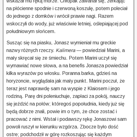
wskazał mu ręką morze. Chłopak zawahał się, zerkając
na płócienne spodnie i czerwoną koszulę, potem poleciał
do jednego z domków i wrócił prawie nagi. Razem
wskoczyli do wody, już właściwie letniej, oślepiającej pod
południowym słońcem.
Susząc się na piasku, Jonasz wymieniał mu greckie
nazwy różnych rzeczy.
Kalimera
— powiedział Marini, a
mały skręcał się ze śmiechu. Potem Marini uczył się
wymawiać nowe słowa, a na benefis Jonasza powiedział
kilka wyrazów po włosku. Poranna barka, gdzieś na
horyzoncie, wyglądała jak mały punkt. Marini poczuł, że
teraz jest naprawdę sam na wyspie z Klaiosem i jego
rodziną. Parę dni poleniuchuje, zapłaci za pokój, nauczy
się jeździć na połów; któregoś popołudnia, kiedy już się
będą dobrze znali, powie im o tym, że chce zostać i
pracować z nimi. Wstał i podawszy rękę Jonaszowi sam
powoli ruszył w kierunku wzgórza. Zbocze było dość
ostre; podchodził w górę rozkoszując się każdym