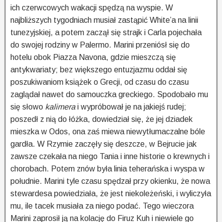
ich czerwcowych wakacji spędzą na wyspie. W
najbliższych tygodniach musiał zastąpić White’a na linii
tunezyjskiej, a potem zaczął się strajk i Carla pojechała
do swojej rodziny w Palermo. Marini przeniósł się do
hotelu obok Piazza Navona, gdzie mieszczą się
antykwariaty; bez większego entuzjazmu oddał się
poszukiwaniom książek o Grecji, od czasu do czasu
zaglądał nawet do samouczka greckiego. Spodobało mu
się słowo
kalimera
i wypróbował je na jakiejś rudej;
poszedł z nią do łóżka, dowiedział się, że jej dziadek
mieszka w Odos, ona zaś miewa niewytłumaczalne bóle
gardła. W Rzymie zaczęły się deszcze, w Bejrucie jak
zawsze czekała na niego Tania i inne historie o krewnych i
chorobach. Potem znów była linia teherańska i wyspa w
południe. Marini tyle czasu spędzał przy okienku, że nowa
stewardesa powiedziała, że jest niekoleżeński, i wyliczyła
mu, ile tacek musiała za niego podać. Tego wieczora
Marini zaprosił ją na kolację do Firuz Kuh i niewiele go