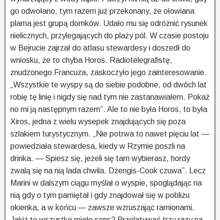
go odwołano, tym razem już przekonany, że ołowiana
plama jest grupą domków. Udało mu się odróżnić rysunek
nielicznych, przylegających do plaży pól. W czasie postoju
w Bejrucie zajrzał do atlasu stewardesy i doszedł do
wniosku, że to chyba Horos. Radiotelegrafistę,
znudzonego Francuza, zaskoczyło jego zainteresowanie.
„Wszystkie te wyspy są do siebie podobne, od dwóch lat
robię tę linię i nigdy się nad tym nie zastanawiałem. Pokaż
no mi ją następnym razem”. Ale to nie była Horos, to była
Xiros, jedna z wielu wysepek znajdujących się poza
szlakiem turystycznym. „Nie potrwa to nawet pięciu lat —
powiedziała stewardesa, kiedy w Rzymie poszli na
drinka. — Spiesz się, jeżeli się tam wybierasz, hordy
zwalą się na nią lada chwila. Dżengis-Cook czuwa”. Lecz
Marini w dalszym ciągu myślał o wyspie, spoglądając na
nią gdy o tym pamiętał i gdy znajdował się w pobliżu
okienka, a w końcu — zawsze wzruszając ramionami.
Jakiż to wszystko miało sens? Przelatywać trzy razy na