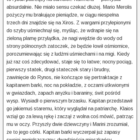
absurdalnie. Nie miało sensu czekać dłużej. Mario Merolis
pożyczy mu brakujące pieniądze, w ciągu niespełna
trzech dni znajdzie się na Xiros. Z wargami przylepionymi
do szyby uśmiechnął się, myśląc, że wdrapie się na
zieloną plamę przylądka, że nagi wejdzie do wody od
strony północnych zatoczek, że będzie łowił ośmiornice,
porozumiewając się z ludźmi uśmiechami i na migi. Kiedy
już raz coś zdecydować, staje się to łatwe; nocny pociąg,
pierwszy statek, drugi stateczek stary i brudny,
zawinięcie do Rynos, nie kończące się pertraktacje z
kapitanem barki, noc na pokładzie, z oczami utkwionymi
w gwiazdach, zapach anyżku i baraniny, świt pośród
wysp. Wysiadł o pierwszym brzasku. Kapitan przedstawił
go jakiemuś staremu, który wyglądał na patriarchę. Klaios
wziął go za lewą rękę i zaczął z wolna coś mówić, patrząc
mu w oczy. Przyszły dwie dziewczyny i Marini zrozumiał,
że to jego córki. Kapitan barki wyczerpał już zapasy
swojej angielszczyzny: dwadzieścia mieszkańcy,