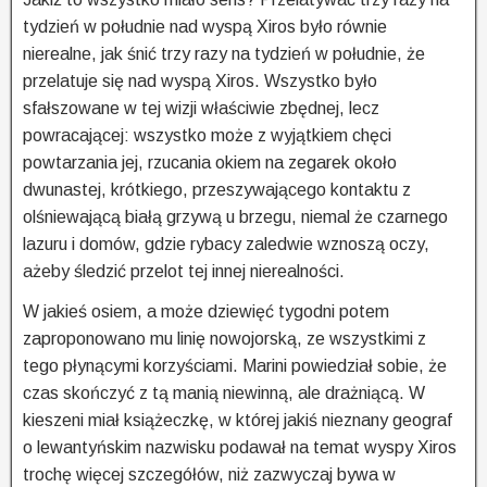
tydzień w południe nad wyspą Xiros było równie
nierealne, jak śnić trzy razy na tydzień w południe, że
przelatuje się nad wyspą Xiros. Wszystko było
sfałszowane w tej wizji właściwie zbędnej, lecz
powracającej: wszystko może z wyjątkiem chęci
powtarzania jej, rzucania okiem na zegarek około
dwunastej, krótkiego, przeszywającego kontaktu z
olśniewającą białą grzywą u brzegu, niemal że czarnego
lazuru i domów, gdzie rybacy zaledwie wznoszą oczy,
ażeby śledzić przelot tej innej nierealności.
W jakieś osiem, a może dziewięć tygodni potem
zaproponowano mu linię nowojorską, ze wszystkimi z
tego płynącymi korzyściami. Marini powiedział sobie, że
czas skończyć z tą manią niewinną, ale drażniącą. W
kieszeni miał książeczkę, w której jakiś nieznany geograf
o lewantyńskim nazwisku podawał na temat wyspy Xiros
trochę więcej szczegółów, niż zazwyczaj bywa w