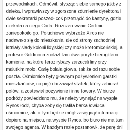
przewodnikach. Odmówił, słysząc siebie samego jakby z
daleka, i wprawiwszy w zgorszone zdumienie dyrektora i
dwie sekretarki poszedł coś przetrącić do kantyny, gdzie
czekała na niego Carla. Rozczarowanie Carli nie
zaniepokoiło go. Południowe wybrzeże Xiros nie
nadawało się do mieszkania, ale od strony zachodniej
istniały ślady kolonii lidyjskiej czy może kretomiceńskiej, a
profesor Goldmann znalazł tam dwa poryte hieroglifami
kamienie, na które teraz rybacy zarzucali liny przy
malutkim molo. Carlę bolała głowa, tak że od razu sobie
poszła. Ośmiornice były głównym pożywieniem garstki
mieszkańców, co pięć dni zawijał statek, który zabierał
połów, a zostawiał pożywienie i inne towary. W biurze
podróży powiedziano mu, że należy wynająć na wyspie
Rynos łódź, chyba żeby się trafiła barka łowiąca
ośmiornice, ale o tym będzie mógł zasięgnąć informacji
dopiero na miejscu, na wyspie Rynos, bo biuro nie ma tam
swojego agenta. W każdym razie postanowił, że parę dni