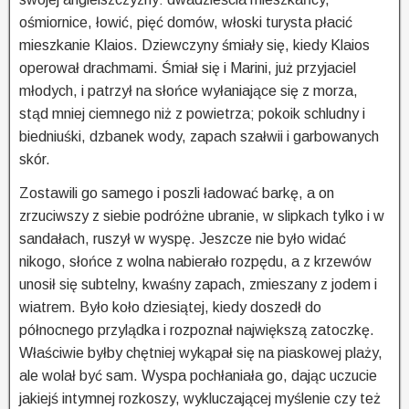
ośmiornice, łowić, pięć domów, włoski turysta płacić
mieszkanie Klaios. Dziewczyny śmiały się, kiedy Klaios
operował drachmami. Śmiał się i Marini, już przyjaciel
młodych, i patrzył na słońce wyłaniające się z morza,
stąd mniej ciemnego niż z powietrza; pokoik schludny i
biedniuśki, dzbanek wody, zapach szałwii i garbowanych
skór.
Zostawili go samego i poszli ładować barkę, a on
zrzuciwszy z siebie podróżne ubranie, w slipkach tylko i w
sandałach, ruszył w wyspę. Jeszcze nie było widać
nikogo, słońce z wolna nabierało rozpędu, a z krzewów
unosił się subtelny, kwaśny zapach, zmieszany z jodem i
wiatrem. Było koło dziesiątej, kiedy doszedł do
północnego przylądka i rozpoznał największą zatoczkę.
Właściwie byłby chętniej wykąpał się na piaskowej plaży,
ale wolał być sam. Wyspa pochłaniała go, dając uczucie
jakiejś intymnej rozkoszy, wykluczającej myślenie czy też