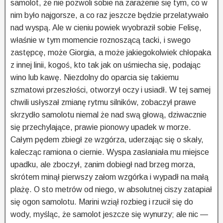
samolot, że nie pozwoli sobie na zarażenie się tym, co w
nim było najgorsze, a co raz jeszcze będzie przelatywało
nad wyspą. Ale w cieniu powiek wyobraził sobie Felisę,
właśnie w tym momencie roznoszącą tacki, i swego
zastępcę, może Giorgia, a może jakiegokolwiek chłopaka
z innej linii, kogoś, kto tak jak on uśmiecha się, podając
wino lub kawę. Niezdolny do oparcia się takiemu
szmatowi przeszłości, otworzył oczy i usiadł. W tej samej
chwili usłyszał zmianę rytmu silników, zobaczył prawe
skrzydło samolotu niemal że nad swą głową, dziwacznie
się przechylające, prawie pionowy upadek w morze.
Całym pędem zbiegł ze wzgórza, uderzając się o skały,
kalecząc ramiona o ciernie. Wyspa zasłaniała mu miejsce
upadku, ale zboczył, zanim dobiegł nad brzeg morza,
skrótem minął pierwszy załom wzgórka i wypadł na małą
plażę. O sto metrów od niego, w absolutnej ciszy zatapiał
się ogon samolotu. Marini wziął rozbieg i rzucił się do
wody, myśląc, że samolot jeszcze się wynurzy; ale nic —