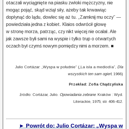
otaczali wyciągnięte na piasku zwłoki mężczyzny, nie
mogąc pojąć, skąd wziął siły, ażeby tak krwawiąc
dopłynąć do lądu, dowlec się aż tu. „Zamknij mu oczy” —
powiedziała jedna z kobiet. Klaios odwrócił głowę
w stronę morza, patrząc, czy nikt więcej nie ocalał. Ale
jak zawsze byli sami na wyspie i tylko trup o otwartych
oczach był czymś nowym pomiędzy nimi a morzem. ■
Julio Cortázar: „Wyspa w południe” („La isla a mediodía”,
Dla
wszystkich ten sam ogień
, 1966)
Przekład: Zofia Chądzyńska
źródło: Cortázar, Julio.
Opowiadania zebrane
. Kraków : Wyd.
Literackie, 1975; str. 406-412.
► Powrót do: Julio Cortázar: „Wyspa w