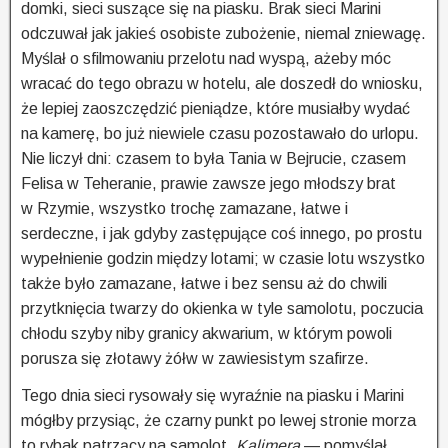
domki, sieci suszące się na piasku. Brak sieci Marini
odczuwał jak jakieś osobiste zubożenie, niemal zniewagę.
Myślał o sfilmowaniu przelotu nad wyspą, ażeby móc
wracać do tego obrazu w hotelu, ale doszedł do wniosku,
że lepiej zaoszczędzić pieniądze, które musiałby wydać
na kamerę, bo już niewiele czasu pozostawało do urlopu.
Nie liczył dni: czasem to była Tania w Bejrucie, czasem
Felisa w Teheranie, prawie zawsze jego młodszy brat
w Rzymie, wszystko trochę zamazane, łatwe i
serdeczne, i jak gdyby zastępujące coś innego, po prostu
wypełnienie godzin między lotami; w czasie lotu wszystko
także było zamazane, łatwe i bez sensu aż do chwili
przytknięcia twarzy do okienka w tyle samolotu, poczucia
chłodu szyby niby granicy akwarium, w którym powoli
porusza się złotawy żółw w zawiesistym szafirze.
Tego dnia sieci rysowały się wyraźnie na piasku i Marini
mógłby przysiąc, że czarny punkt po lewej stronie morza
to rybak patrzący na samolot.
Kalimera
— pomyślał