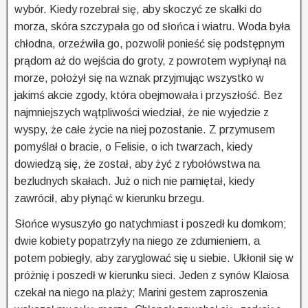
wybór. Kiedy rozebrał się, aby skoczyć ze skałki do
morza, skóra szczypała go od słońca i wiatru. Woda była
chłodna, orzeźwiła go, pozwolił ponieść się podstępnym
prądom aż do wejścia do groty, z powrotem wypłynął na
morze, położył się na wznak przyjmując wszystko w
jakimś akcie zgody, która obejmowała i przyszłość. Bez
najmniejszych wątpliwości wiedział, że nie wyjedzie z
wyspy, że całe życie na niej pozostanie. Z przymusem
pomyślał o bracie, o Felisie, o ich twarzach, kiedy
dowiedzą się, że został, aby żyć z rybołówstwa na
bezludnych skałach. Już o nich nie pamiętał, kiedy
zawrócił, aby płynąć w kierunku brzegu.
Słońce wysuszyło go natychmiast i poszedł ku domkom;
dwie kobiety popatrzyły na niego ze zdumieniem, a
potem pobiegły, aby zaryglować się u siebie. Ukłonił się w
próżnię i poszedł w kierunku sieci. Jeden z synów Klaiosa
czekał na niego na plaży; Marini gestem zaproszenia