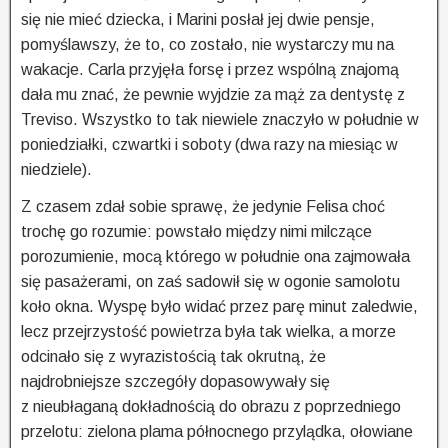
się nie mieć dziecka, i Marini posłał jej dwie pensje,
pomyślawszy, że to, co zostało, nie wystarczy mu na
wakacje. Carla przyjęła forsę i przez wspólną znajomą
dała mu znać, że pewnie wyjdzie za mąż za dentystę z
Treviso. Wszystko to tak niewiele znaczyło w południe w
poniedziałki, czwartki i soboty (dwa razy na miesiąc w
niedziele).
Z czasem zdał sobie sprawę, że jedynie Felisa choć
trochę go rozumie: powstało między nimi milczące
porozumienie, mocą którego w południe ona zajmowała
się pasażerami, on zaś sadowił się w ogonie samolotu
koło okna. Wyspę było widać przez parę minut zaledwie,
lecz przejrzystość powietrza była tak wielka, a morze
odcinało się z wyrazistością tak okrutną, że
najdrobniejsze szczegóły dopasowywały się
z nieubłaganą dokładnością do obrazu z poprzedniego
przelotu: zielona plama północnego przylądka, ołowiane