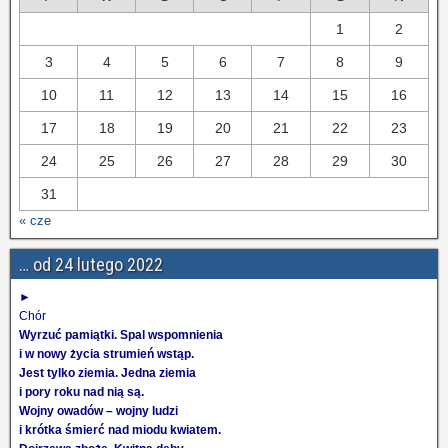
1
2
3
4
5
6
7
8
9
10
11
12
13
14
15
16
17
18
19
20
21
22
23
24
25
26
27
28
29
30
31
« cze
… od 24 lutego 2022
►
Chór
Wyrzuć pamiątki. Spal wspomnienia
i w nowy życia strumień wstąp.
Jest tylko ziemia. Jedna ziemia
i pory roku nad nią są.
Wojny owadów – wojny ludzi
i krótka śmierć nad miodu kwiatem.