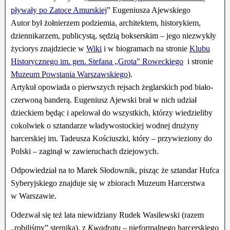
pływały po Zatoce Amurskiej
” Eugeniusza Ajewskiego
Autor był żołnierzem podziemia, architektem, historykiem,
dziennikarzem, publicystą, sędzią bokserskim – jego niezwykły
życiorys znajdziecie w
Wiki
i w biogramach na stronie
Klubu
Historycznego im. gen. Stefana „Grota” Roweckiego
i stronie
Muzeum Powstania Warszawskiego
).
Artykuł opowiada o pierwszych rejsach żeglarskich pod biało-
czerwoną banderą. Eugeniusz Ajewski brał w nich udział
dzieckiem będąc i apelował do wszystkich, którzy wiedzieliby
cokolwiek o sztandarze władywostockiej wodnej drużyny
harcerskiej im. Tadeusza Kościuszki, który – przywieziony do
Polski – zaginął w zawieruchach dziejowych.
Odpowiedział na to Marek Słodownik, pisząc że sztandar Hufca
Syberyjskiego znajduje się w zbiorach Muzeum Harcerstwa
w Warszawie.
Odezwał się też lata niewidziany Rudek Wasilewski (razem
„robiliśmy” sternika), z
Kwadratu
– nieformalnego harcerskiego