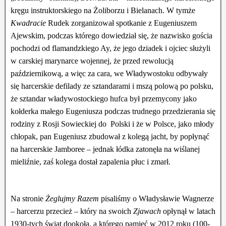
kręgu instruktorskiego na Żoliborzu i Bielanach. W tymże
Kwadracie
Rudek zorganizował spotkanie z Eugeniuszem
Ajewskim, podczas którego dowiedział się, że nazwisko gościa
pochodzi od flamandzkiego Ay, że jego dziadek i ojciec służyli
w carskiej marynarce wojennej, że przed rewolucją
październikową, a więc za cara, we Władywostoku odbywały
się harcerskie defilady ze sztandarami i mszą polową po polsku,
że sztandar władywostockiego hufca był przemycony jako
kołderka małego Eugeniusza podczas trudnego przedzierania się
rodziny z Rosji Sowieckiej do Polski i że w Polsce, jako młody
chłopak, pan Eugeniusz zbudował z kolegą jacht, by popłynąć
na harcerskie Jamboree – jednak łódka zatonęła na wiślanej
mieliźnie, zaś kolega dostał zapalenia płuc i zmarł.
Na stronie
Żeglujmy Razem
pisaliśmy o Władysławie Wagnerze
– harcerzu przecież – który na swoich
Zjawach
opłynął w latach
1930-tych świat dookoła, a którego pamięć w 2012 roku (100-