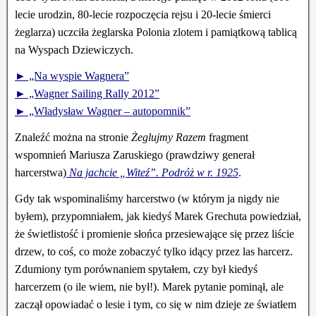
lecie urodzin, 80-lecie rozpoczęcia rejsu i 20-lecie śmierci
żeglarza) uczciła żeglarska Polonia zlotem i pamiątkową tablicą
na Wyspach Dziewiczych.
► „Na wyspie Wagnera”
► „Wagner Sailing Rally 2012”
► „Władysław Wagner – autopomnik”
Znaleźć
można
na stronie
Żeglujmy Razem
fragment
wspomnień Mariusza Zaruskiego (prawdziwy generał
harcerstwa)
Na jachcie „Witeź”. Podróż w r. 1925
.
Gdy tak wspominaliśmy harcerstwo (w którym ja nigdy nie
byłem), przypomniałem, jak kiedyś Marek Grechuta powiedział,
że świetlistość i promienie słońca przesiewające się przez liście
drzew, to coś, co może zobaczyć tylko idący przez las harcerz.
Zdumiony tym porównaniem spytałem, czy był kiedyś
harcerzem (o ile wiem, nie był!). Marek pytanie pominął, ale
zaczął opowiadać o lesie i tym, co się w nim dzieje ze światłem