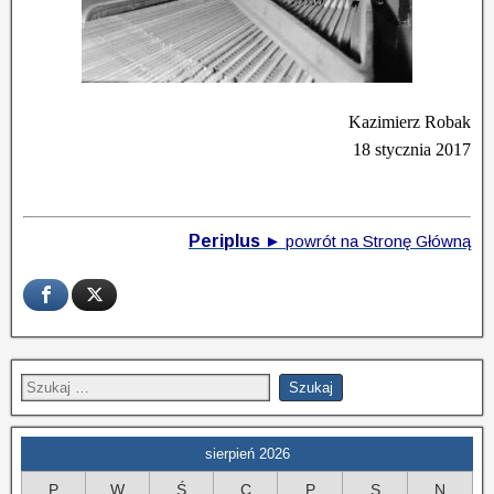
Kazimierz Robak
18 stycznia 2017
Periplus
►
powrót na Stronę Główną
sierpień 2026
P
W
Ś
C
P
S
N