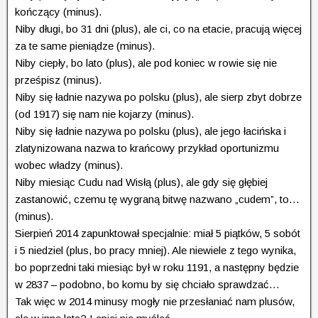
kończący (minus).
Niby długi, bo 31 dni (plus), ale ci, co na etacie, pracują więcej
za te same pieniądze (minus).
Niby ciepły, bo lato (plus), ale pod koniec w rowie się nie
prześpisz (minus).
Niby się ładnie nazywa po polsku (plus), ale sierp zbyt dobrze
(od 1917) się nam nie kojarzy (minus).
Niby się ładnie nazywa po polsku (plus), ale jego łacińska
i
zlatynizowana nazwa to krańcowy przykład oportunizmu
wobec władzy (minus).
Niby miesiąc Cudu nad Wisłą (plus), ale gdy się głębiej
zastanowić, czemu tę wygraną bitwę nazwano „cudem”, to…
(minus).
Sierpień 2014 zapunktował specjalnie: miał 5 piątków, 5 sobót
i 5 niedziel (plus, bo pracy mniej). Ale niewiele z tego wynika,
bo poprzedni taki miesiąc był w roku 1191, a następny będzie
w 2837 – podobno, bo komu by się chciało sprawdzać…
Tak więc w 2014 minusy mogły nie przesłaniać nam plusów,