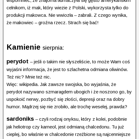
wspomnieć, że znajoma tłumaczyła się gęsto amerykańskim
celnikom, iż mak, który wiezie z Polski, wykorzysta tylko do
produkcji makowca. Nie wwiozła – zabrali. Z czego wynika,
że makowiec – groźna rzecz. Strach się bać!
Kamienie
sierpnia:
perydot
– jeśli o takim nie słyszeliście, to może Wam coś
wyjaśni informacja, że jest to szlachetna odmiana oliwinów.
Też nic? Mnie też nic.
Więc: wikipedia. Jak zawsze swojska, bo wyjaśnia, że
perydot nazywano szmaragdem ubogich i że noszono go, by
uspokoić nerwy, pozbyć się złości, depresji oraz na dobry
humor. Mądrzej się nie zrobiło, ale trochę weselej, prawda?
sardoniks
– czyli rodzaj onyksu, który z kolei, podobnie
jak heliotrop czy karneol, jest odmianą chalcedonu. Tu już
cieplej, bo właśnie w chalcedonie rzeźbione są najcenniejsze