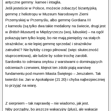
antyczne gemmy: kamee i intaglia.
Jeśli jesteście w Polsce, możecie zobaczyć bizantyjską
gemmę z heliotropu w Muzeum Narodowym Ziemi
Przemyskiej w Przemyślu, albo gemmę Gordiana III
z karneolu (są tylko dwa takie medaliony na świecie, drugi jest
w
British Museum
) w Międzyrzeczu (woj. lubuskie) – na ogół
pokazują tam tylko kopię, bo nie mają pieniędzy na stałych
strażników; a nie lepiej gemmę sprzedać i strażników
zatrudnić? Nie byłoby czego pilnować (więc skuteczność
stuprocentowa), ale ludzie by sobie trochę zarobili.
Sardoniks to odmiana onyksu z warstwami o dominujących
odcieniach czerwieni, klejnot ten zdobi piątą warstwę
fundamentu pod murem Miasta Świętego – Jeruzalem. Tak
twierdzi św. Jan w Apokalipsie (21:20) i chyba najbezpieczniej
to przyjąć na wiarę.
Z sierpniem – tak naprawdę – nie wiadomo, jak jest.
Niby porządny, bo jeszcze wakacyjny (plus), ale wakacje