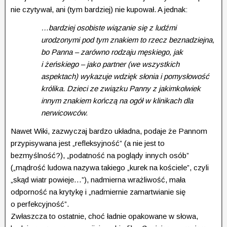
nie czytywał, ani (tym bardziej) nie kupował. A jednak:
…bardziej osobiste wiązanie się z ludźmi
urodzonymi pod tym znakiem to rzecz beznadziejna,
bo Panna – zarówno rodzaju męskiego, jak
i żeńskiego – jako partner (we wszystkich
aspektach) wykazuje wdzięk słonia i pomysłowość
królika. Dzieci ze związku Panny z jakimkolwiek
innym znakiem kończą na ogół w klinikach dla
nerwicowców.
Nawet Wiki, zazwyczaj bardzo układna, podaje że Pannom
przypisywana jest „refleksyjność” (a nie jest to
bezmyślność?), „podatność na poglądy innych osób”
(„mądrość ludowa nazywa takiego „kurek na kościele”, czyli
„skąd wiatr powieje…”), nadmierna wrażliwość, mała
odporność na krytykę i „nadmiernie zamartwianie się
o perfekcyjność”.
Zwłaszcza to ostatnie, choć ładnie opakowane w słowa,