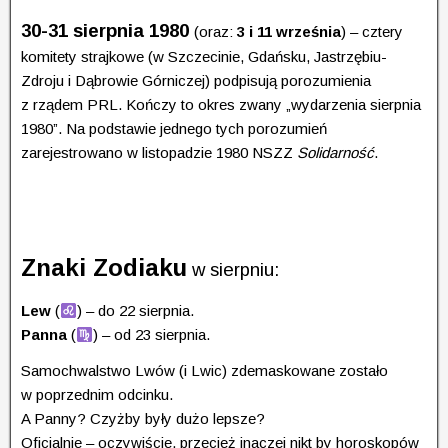
30-31 sierpnia 1980
(oraz:
3 i 11 września
) – cztery
komitety strajkowe (w Szczecinie, Gdańsku, Jastrzębiu-
Zdroju i Dąbrowie Górniczej) podpisują porozumienia
z rządem PRL. Kończy to okres zwany „wydarzenia sierpnia
1980”. Na podstawie jednego tych porozumień
zarejestrowano w listopadzie 1980 NSZZ
Solidarność
.
Znaki Zodiaku
w sierpniu:
Lew
(
) – do 22 sierpnia.
Panna
(
) – od 23 sierpnia.
Samochwalstwo Lwów (i Lwic) zdemaskowane zostało
w poprzednim odcinku.
A Panny? Czyżby były dużo lepsze?
Oficjalnie – oczywiście, przecież inaczej nikt by horoskopów