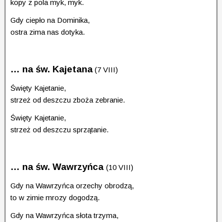
kopy z pola myk, myk.
Gdy ciepło na Dominika,
ostra zima nas dotyka.
… na
św.
Kajetana
(7 VIII)
Święty Kajetanie,
strzeż od deszczu zboża zebranie.
Święty Kajetanie,
strzeż od deszczu sprzątanie.
… na
św.
Wawrzyńca
(10 VIII)
Gdy na Wawrzyńca orzechy obrodzą,
to w zimie mrozy dogodzą.
Gdy na Wawrzyńca słota trzyma,