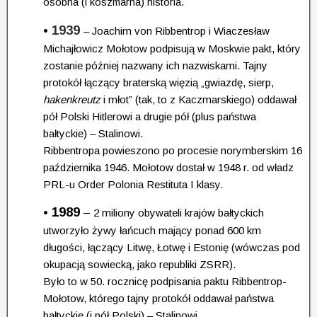
osobna (i koszmarna) historia.
•
1939
– Joachim von Ribbentrop i Wiaczesław
Michajłowicz Mołotow podpisują w Moskwie pakt, który
zostanie później nazwany ich nazwiskami. Tajny
protokół łączący braterską więzią „gwiazdę, sierp,
hakenkreutz
i młot” (tak, to z Kaczmarskiego) oddawał
pół Polski Hitlerowi a drugie pół (plus państwa
bałtyckie) – Stalinowi.
Ribbentropa powieszono po procesie norymberskim 16
października 1946. Mołotow dostał w 1948 r. od władz
PRL-u Order Polonia Restituta I klasy.
•
1989
–
2 miliony obywateli krajów bałtyckich
utworzyło żywy łańcuch mający ponad 600 km
długości, łączący Litwę, Łotwę i Estonię (wówczas pod
okupacją sowiecką, jako republiki ZSRR).
Było to w 50. rocznicę podpisania paktu Ribbentrop-
Mołotow, którego tajny protokół oddawał państwa
bałtyckie (i pół Polski) – Stalinowi.