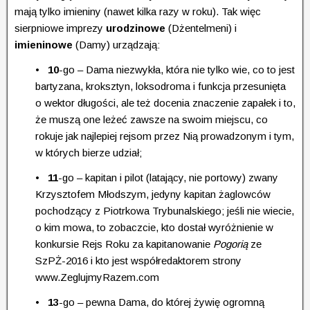
mają tylko imieniny (nawet kilka razy w roku). Tak więc
sierpniowe imprezy
urodzinowe
(Dżentelmeni) i
imieninowe
(Damy) urządzają:
• 10
-go – Dama niezwykła, która nie tylko wie, co to jest
bartyzana, kroksztyn, loksodroma i funkcja przesunięta
o wektor długości, ale też docenia znaczenie zapałek i to,
że muszą one leżeć zawsze na swoim miejscu, co
rokuje jak najlepiej rejsom przez Nią prowadzonym i tym,
w których bierze udział;
• 11
-go – kapitan i pilot (latający, nie portowy) zwany
Krzysztofem Młodszym, jedyny kapitan żaglowców
pochodzący z Piotrkowa Trybunalskiego; jeśli nie wiecie,
o kim mowa, to zobaczcie, kto dostał wyróżnienie w
konkursie Rejs Roku za kapitanowanie
Pogorią
ze
SzPŻ-2016 i kto jest współredaktorem strony
www.ZeglujmyRazem.com
• 13
-go – pewna Dama, do której żywię ogromną