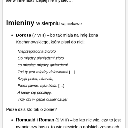
ale w inne lata? Lepiej nie myśleć…
Imieniny
w sierpniu
są ciekawe:
Dorota
(7 VIII) – bo tak miała na imię żona
Kochanowskiego, który pisał do niej:
Nieprzepłacona Doroto,
Co między pieniędzmi złoto,
co miesiąc między gwiazdami,
Toś ty jest między dziewkami!
[…]
Szyja pełna, okazała,
Piersi jawne, ręka biała.
[…]
A kiedy cię pocałuję,
Trzy dni w gębie cukier czuję!
Pisze dziś kto tak o żonie?
Romuald i Roman
(9 VIII) – bo kto nie wie, czy to jest
pytanie czy hasło, to wie niewiele o polskich zespołach