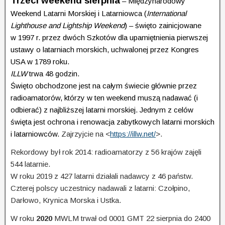
Trzeci weekend sierpnia
– Międzynarodowy
Weekend Latarni Morskiej i Latarniowca (
International
Lighthouse and Lightship Weekend
) – święto zainicjowane
w 1997 r. przez dwóch Szkotów dla upamiętnienia pierwszej
ustawy o latarniach morskich, uchwalonej przez Kongres
USA w 1789 roku.
ILLW
trwa 48 godzin.
Święto obchodzone jest na całym świecie głównie przez
radioamatorów, którzy w ten weekend muszą nadawać (i
odbierać) z najbliższej latarni morskiej. Jednym z celów
święta jest ochrona i renowacja zabytkowych latarni morskich
i latarniowców.
Zajrzyjcie na <
https://illw.net/
>.
Rekordowy był rok 2014: radioamatorzy z 56 krajów zajęli
544 latarnie.
W roku 2019 z 427 latarni działali nadawcy z 46 państw.
Czterej polscy uczestnicy nadawali z latarni: Czołpino,
Darłowo, Krynica Morska i Ustka.
W roku
2020
MWLM trwał od 0001 GMT 22 sierpnia do 2400