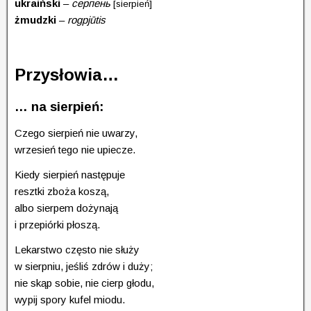
ukraiński
–
cерпень
[sierpień]
żmudzki
–
rogpjūtis
Przysłowia…
… na sierpień:
Czego sierpień nie uwarzy,
wrzesień tego nie upiecze.
Kiedy sierpień następuje
resztki zboża koszą,
albo sierpem dożynają
i przepiórki płoszą.
Lekarstwo często nie służy
w sierpniu, jeśliś zdrów i duży;
nie skąp sobie, nie cierp głodu,
wypij spory kufel miodu.