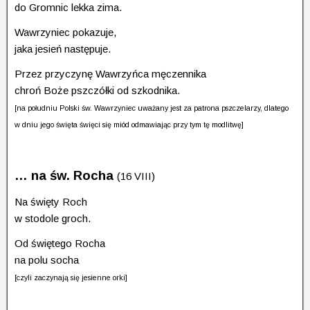
do Gromnic lekka zima.
Wawrzyniec pokazuje,
jaka jesień następuje.
Przez przyczynę Wawrzyńca męczennika
chroń Boże pszczółki od szkodnika.
[na południu Polski św. Wawrzyniec uważany jest za patrona pszczelarzy, dlatego
w dniu jego święta święci się miód odmawiając przy tym tę modlitwę]
… na
św. Rocha
(16 VIII)
Na święty Roch
w stodole groch.
Od świętego Rocha
na polu socha
[czyli zaczynają się jesienne orki]