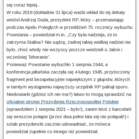
się coraz lepiej..
W roku 2019 (dokładnie 31 lipca) ważki wkład do tej debaty
wniósł Andrzej Duda, prezydent RP, który – przemawiając
podczas Apelu Poległych w przeddzień 75. rocznicy wybuchu
Powstania – powiedział m.in. „Czy była nadzieja, że to
zatrzyma Stalina? Nie sądzę, żadnej takiej wielkiej nadziei nie
było, choć wtedy nie wszyscy jeszcze wiedzieli o Jałcie i
wcześniej Teheranie”.
Ponieważ Powstanie wybuchło 1 sierpnia 1944, a
konferencja jałtańska zaczęła się 4 lutego 1945, przytoczony
fragment jest bezapelacyjnie największym z głupstw, których
w tamtym wystąpieniu najwyższy urzędnik RP palnął sporo.
Niedowiarki (gdzież ich nie ma?) łatwo to mogą sprawdzić na
oficjalnej stronie Prezydenta Rzeczypospolitej Polskiej
(sprawdziłem 1 sierpnia 2021 – było!), zanim ktoś z kancelarii
się wreszcie połapie (przez dwa pełne lata się nie połapali!) i
sztab prezydencki zacznie udowadniać, że mówca
powiedział zupełnie co innego niż powiedział.