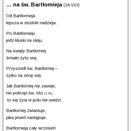
… na
św.
Bartłomieja
(24 VIII)
Od Bartłomieja
lepsza w stodole nadzieja.
Po Bartłomieju
jedz kluski na oleju.
Na święty Bartłomiej
śmiało żyto siej.
Przyszedł św. Bartłomiej –
żytko na zimę siej.
Jak Bartłomiej nie zasieje,
nie pokropi św. Idzi
,
(1.IX)
to się żyta w polu nie uwidzi.
Bartłomiej zwiastuje,
jaka jesień następuje.
Bartłomieja cały wrzesień