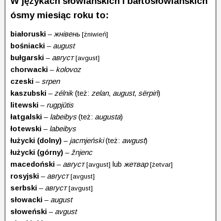
W językach słowiańskich i bałtosłowiańskich
ósmy miesiąc roku to:
białoruski
–
жнівень
[żniwień]
bośniacki
–
august
bułgarski
–
август
[avgust]
chorwacki
–
kolovoz
czeski
–
srpen
kaszubski
–
zélnik
(też:
zelan
,
august
,
sërpiń
)
litewski
–
rugpjūtis
łatgalski
–
labeibys
(też:
augusta
)
łotewski
–
labeibys
łużycki (dolny)
–
jacmjeński
(też:
awgust
)
łużycki (górny)
–
žnjenc
macedoński
–
aвгуст
lub
жетвар
[avgust]
[żetvar]
rosyjski
–
aвгуст
[avgust]
serbski
–
aвгуст
[avgust]
słowacki
–
august
słoweński
–
avgust