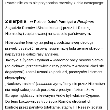
Prawie nikt za to nie przypomina rocznicy z dnia następnego:
2 sierpnia
– w Polsce:
Dzień Pamięci o
Porajmos
–
Zagładzie Romów i Sinti dokonanej przez III Rzeszę
Niemiecką i zaplanowanej na szczeblu państwowym.
Hitlerowskie Niemcy za jedną z podstaw swej ideologii
przyjęły czystość rasową i supremację ludu ger­mań­skiego –
najczystszej gałęzi rasy aryjskiej.
Jak było z Żydami i żydami – wiadomo: obcy rasowo Semici
(co ciekawe, przedstawiciele rasy panów z Arabami jakoś się
dogadywali) zostali uznani za podludzi, pasożytów i element
niepożądany.
„Naukowy rasizm” (
notabene
wymyślony nie przez Niemców)
nie mógł sobie jednak poradzić z prostym faktem, że w
Europie najbliższymi krewnymi Ariów byli właśnie Cyganie.
Do tego koczowniczy tryb życia Romów utrudniał ich
kontrolę przez państwo totalitarne, stąd w III Rzeszy zostali