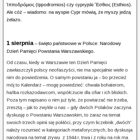
Ἱπποδρόμιος (Ippodromios) czy cypryjski Ἔσθιος (Esthios).
Ale cóż – wiadomo: na wyspie Cypr mówią, że myszy jedzą
żelazo.
1 sierpnia
– święto państwowe w Polsce: Narodowy
Dzień Pamięci Powstania Warszawskiego.
Od czasu, kiedy w Warszawie ten Dzień Pamięci
zawłaszczyli polscy neofaszyści, nie ma specjalnie wiele o
nim do powiedzenia. O samym powstaniu ja – bo przecież
mój to Kalendarz – mogę powiedzieć: chwała bohaterom,
hańba rozkazodawcom, współczucie dla ofiar i ich bliskich.
Poza tym napisano o nim już tyle, że powtarzać nie trzeba,
zresztą – jak to zwykle u nas – gdy dwóch Polaków zaczyna
dyskusję o Powstaniu Warszawskim, to zaraz na temat
swoich trzech opinii się pokłóci, przy czym liczebnik „dwóch”
należy rozumieć w kategoriach metaforycznych, bo dyskusja
narodowa na temat zrywu z 1944 r. trwa i z roku na rok ma