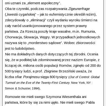
oni uznani za „element aspołeczny”.
Oba te czynniki, podczas rozpatrywania
Zigeunerfrage
(„kwestii cygańskiej” – jak to eufemistycznie określił reżim),
zdecydowały o „eliminacji” czyli wydaniu wyroku śmierci na
cały naród usankcjonowanego przez system prawny
państwa. Za Rzeszą poszły kraje wasalne, m.in. Rumunia,
Chorwacja, Słowacja, Węgry. W przypadkach jednostkowych
nazywa się to „morderstwo sądowe”. Wobec zbiorowości
jest to ludobójstwo.
Nie ma dokładnych danych dotyczących tej zbrodni. Ocenia
się, że w podbitej lub zdominowanej przez nazizm Europie, z
liczącej ok. miliona osób populacji Romów, zginęło od 200 do
500 tysięcy ludzi, a prof. Zbigniew Brzeziński uważa, że
liczba ofiar
Porajmosu
sięga 800 tysięcy
(
Out of Control: Global
Turmoil on the Eve of the Twenty-First Century
. New York, NY :
.
Simon & Schuster, 1994)
Romowie nie mieli swego Szymona Wiesenthala ani
państwa, które by się za nimi ujęło. Nie mieli swego Pabla