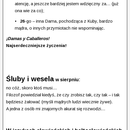
atencję, a jeszcze bardziej jestem wdzięczny za… (już
ona wie za co);
• 26
-go – inna Dama, pochodząca z Kuby, bardzo
mądra, o innych przymiotach nie wspominając.
¡Damas y Caballeros!
Najserdeczniejsze życzenia!
Śluby i wesela
:
w sierpniu
no cóż, skoro ktoś musi…
Filozof powiedział kiedyś, że czy zrobisz tak, czy tak – i tak
będziesz żałować (myśli mądrych ludzi wiecznie żywe).
A jedna z osób mi znajomych akurat się rozwodzi…