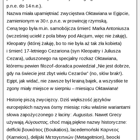
p.n.e. do 14 n.e.).
Nazwa miała upamiętniać zwycięstwa Oktawiana w Egipcie,
zamienionym w 30 r. p.n.e. w prowincję rzymską.
Ceną tego była m.in. samobójcza śmierć Marka Antoniusza
(wcześniej uciekł z pola bitwy pod Akcjum, więc nie żałuję),
Kleopatry (której żałuję, bo to nie była aż tak zła kobieta)
i śmierć 17-letniego Cezariona (syn Kleopatry i Juliusza
Cezara), uduszonego na specjalny rozkaz Oktawiana,
któremu pewien filozof-doradca powiedział „Nie jest dobrze,
gdy na świecie jest zbyt wielu Cezarów” (no, słów brak!).
Egipt, jak widać, nie zawsze był krainą bajek, a wszystkie te
zgony miały miejsce w sierpniu – miesiącu Oktawiana!
Historię piszą zwycięzcy. Dziś większość języków
europejskich nazywa ósmy miesiąc roku właśnie wariantami
słowa zapożyczonego z łaciny:
Augustus
. Nawet Grecy
używają
Αύγουστος
, choć mają piękne nazwy historyczne:
delficki βουκάτιος (Boukatios), lacedemoński Καρνεῖος
(Karneios), delijski Μεταγειτνιών (Metageitnion), beocki