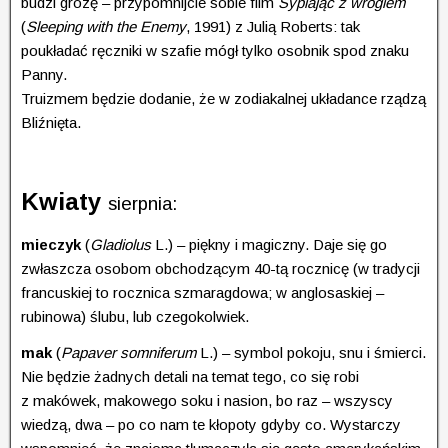
budzi grozę – przypomnijcie sobie film
Sypiając z wrogiem
(
Sleeping with the Enemy
, 1991) z Julią Roberts: tak
poukładać ręczniki w szafie mógł tylko osobnik spod znaku
Panny.
Truizmem będzie dodanie, że w zodiakalnej układance rządzą
Bliźnięta.
Kwiaty
sierpnia:
mieczyk
(
Gladiolus
L.) – piękny i magiczny. Daje się go
zwłaszcza osobom obchodzącym 40-tą rocznicę (w tradycji
francuskiej to rocznica szmaragdowa; w anglosaskiej –
rubinowa) ślubu, lub czegokolwiek.
mak
(
Papaver somniferum
L.) – symbol pokoju, snu i śmierci.
Nie będzie żadnych detali na temat tego, co się robi
z makówek, makowego soku i nasion, bo raz – wszyscy
wiedzą, dwa – po co nam te kłopoty gdyby co. Wystarczy