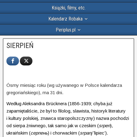
Książki, filmy, etc.
Kalendarz Robaka
Periplus.pl
SIERPIEŃ
Ósmy miesiąc roku (wg używanego w Polsce kalendarza
gregoriańskiego), ma 31 dni.
Według Aleksandra Brücknera (1856-1939; chyba już
zapamiętaliście, że był to filolog, slawista, historyk literatury
i kultury polskiej, znawca staropolszczyzny) nazwa pochodzi
od sierpa żniwnego, tak samo jak w czeskim (
srpen
),
ukraińskim (
серпень
) i chorwackim (
srpanj
‛lipiec’).