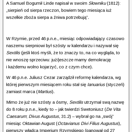
A Samuel Bogumił Linde napisał w swoim
Słowniku
(1812):
„sierpień od sierpa rzeczon, bowiem tego miesiąca iuż
wszelkie zboża sierpa a źniwa potrzebują”.
W Rzymie, przed 46 p.n.e., miesiąc odpowiadający czasowo
naszemu sierpniowi był szósty w kalendarzu i nazywał się
Sextilis
(jeśli ktoś myśli, że to znaczy to, na co wygląda, to
nie wnoszę sprzeciwu: już/jeszcze mamy demokrację
i każdemu wolno kojarzyć, co z czym chce).
W 46 p.n.e. Juliusz Cezar zarządził reformę kalendarza, wg
której pierwszym miesiącem roku stał się
Ianuarius
(styczeń)
zamiast marca (
Martius
).
Mimo że już nie szósty a ósmy,
Sextilis
utrzymał swą nazwę
do 8 roku p.n.e., kiedy to – jak twierdzi Swetoniusz (
De Vita
Caesarum
;
Divus Augustus
, 31.2) – wybrał go na „swój”
miesiąc Oktawian August (
Octavianus Divi Filius Augustus
),
pierwszy władca Imperium Rzymskiego (panował od 27