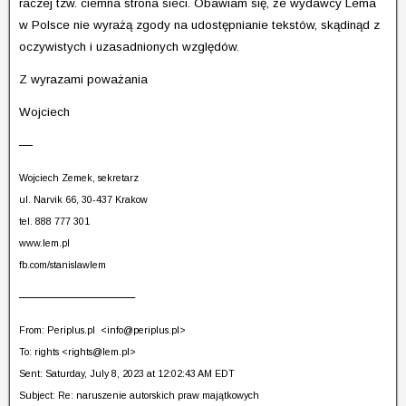
raczej tzw. ciemna strona sieci. Obawiam się, że wydawcy Lema
w Polsce nie wyrażą zgody na udostępnianie tekstów, skądinąd z
oczywistych i uzasadnionych względów.
Z wyrazami poważania
Wojciech
—
Wojciech Zemek, sekretarz
ul. Narvik 66, 30-437 Krakow
tel. 888 777 301
www.lem.pl
fb.com/stanislawlem
————————–
From: Periplus.pl <
info@periplus.pl
>
To: rights <
rights@lem.pl
>
Sent: Saturday, July 8, 2023 at 12:02:43 AM EDT
Subject: Re: naruszenie autorskich praw majątkowych