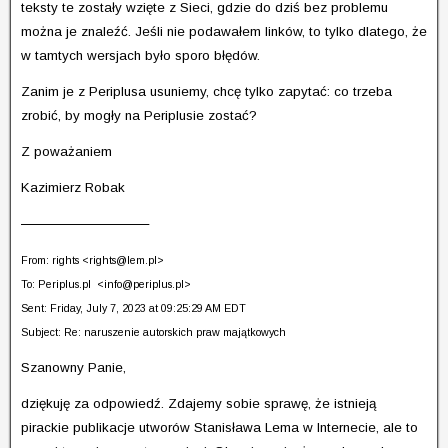
teksty te zostały wzięte z Sieci, gdzie do dziś bez problemu
można je znaleźć. Jeśli nie podawałem linków, to tylko dlatego, że
w tamtych wersjach było sporo błędów.
Zanim je z Periplusa usuniemy, chcę tylko zapytać: co trzeba
zrobić, by mogły na Periplusie zostać?
Z poważaniem
Kazimierz Robak
————————–
From: rights <
rights@lem.pl
>
To: Periplus.pl <
info@periplus.pl
>
Sent: Friday, July 7, 2023 at 09:25:29 AM EDT
Subject: Re: naruszenie autorskich praw majątkowych
Szanowny Panie,
dziękuję za odpowiedź. Zdajemy sobie sprawę, że istnieją
pirackie publikacje utworów Stanisława Lema w Internecie, ale to