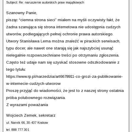
Subject: Re: naruszenie autorskich praw majątkowych
Szanowny Panie,
pisząc “ciemna strona sieci” miałem na myśli oczywisty fakt, że
żadna szanująca się strona internetowa nie udostępnia cudzych
utworów, podlegających pełnej ochronie prawa autorskiego.
Utwory Stanisława Lema można znaleźć w pirackich serwisach,
typu docer, ale nawet one starają się jak najszybciej usunąć
nielegalnie rozpowszechniane treści po otrzymaniu zgłoszenia.
Często też udaje nam się uzyskać stosowne odszkodowanie z
tego tytułu:
https://www.rp.pl/narzedzia/art6678911-co-grozi-za-publikowanie-
w-internecie-cudzych-utworow
Proszę przyjąć do wiadomości, że jest to z naszej strony ostatnia
próba polubownego rozwiązania.
Z wyrazami poważania
Wojciech Zemek, sekretarz
ul. Narvik 66, 30-437 Krakow
tel. 888 777 301