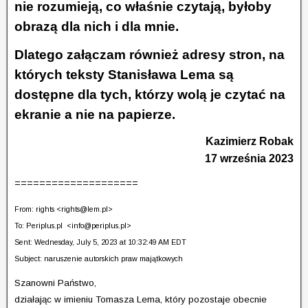
nie rozumieją, co właśnie czytają, byłoby
obrazą dla nich i dla mnie.
Dlatego załączam również adresy stron, na
których teksty Stanisława Lema są
dostępne dla tych, którzy wolą je czytać na
ekranie a nie na papierze.
Kazimierz Robak
17 września 2023
====================
From: rights <
rights@lem.pl
>
To: Periplus.pl <
info@periplus.pl
>
Sent: Wednesday, July 5, 2023 at 10:32:49 AM EDT
Subject: naruszenie autorskich praw majątkowych
Szanowni Państwo,
działając w imieniu Tomasza Lema, który pozostaje obecnie