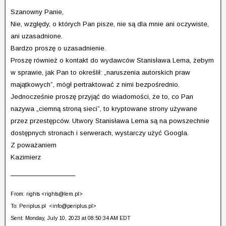
Szanowny Panie,
Nie, względy, o których Pan pisze, nie są dla mnie ani oczywiste,
ani uzasadnione.
Bardzo proszę o uzasadnienie.
Proszę również o kontakt do wydawców Stanisława Lema, żebym
w sprawie, jak Pan to określił: „naruszenia autorskich praw
majątkowych”, mógł pertraktować z nimi bezpośrednio.
Jednocześnie proszę przyjąć do wiadomości, że to, co Pan
nazywa „ciemną stroną sieci”, to kryptowane strony używane
przez przestępców. Utwory Stanisława Lema są na powszechnie
dostępnych stronach i serwerach, wystarczy użyć Googla.
Z poważaniem
Kazimierz
————————–
From: rights <
rights@lem.pl
>
To: Periplus.pl <
info@periplus.pl
>
Sent: Monday, July 10, 2023 at 08:50:34 AM EDT