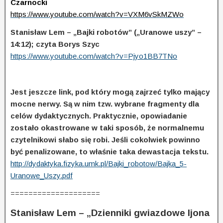
Czarnocki
https://www.youtube.com/watch?v=VXM6vSkMZWo
Stanisław Lem – „Bajki robotów” („Uranowe uszy” –
14:12); czyta Borys Szyc
https://www.youtube.com/watch?v=Pjyo1BB7TNo
Jest jeszcze link, pod który mogą zajrzeć tylko mający
mocne nerwy. Są w nim tzw. wybrane fragmenty dla
celów dydaktycznych. Praktycznie, opowiadanie
zostało okastrowane w taki sposób, że normalnemu
czytelnikowi słabo się robi. Jeśli cokolwiek powinno
być penalizowane, to właśnie taka dewastacja tekstu.
http://dydaktyka.fizyka.umk.pl/Bajki_robotow/Bajka_5-
Uranowe_Uszy.pdf
====================
Stanisław Lem – „Dzienniki gwiazdowe Ijona