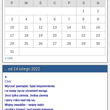
P
W
Ś
C
P
S
N
1
2
3
4
5
6
7
8
9
10
11
12
13
14
15
16
17
18
19
20
21
22
23
24
25
26
27
28
29
30
31
« cze
… od 24 lutego 2022
►
Chór
Wyrzuć pamiątki. Spal wspomnienia
i w nowy życia strumień wstąp.
Jest tylko ziemia. Jedna ziemia
i pory roku nad nią są.
Wojny owadów – wojny ludzi
i krótka śmierć nad miodu kwiatem.