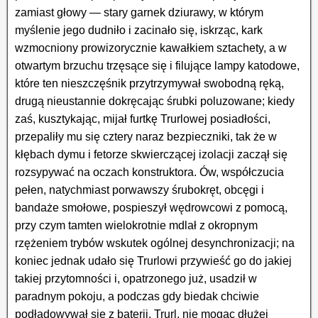
zamiast głowy — stary garnek dziurawy, w którym
myślenie jego dudniło i zacinało się, iskrząc, kark
wzmocniony prowizorycznie kawałkiem sztachety, a w
otwartym brzuchu trzęsące się i filujące lampy katodowe,
które ten nieszczęśnik przytrzymywał swobodną ręką,
drugą nieustannie dokręcając śrubki poluzowane; kiedy
zaś, kusztykając, mijał furtkę Trurlowej posiadłości,
przepaliły mu się cztery naraz bezpieczniki, tak że w
kłębach dymu i fetorze skwierczącej izolacji zaczął się
rozsypywać na oczach konstruktora. Ów, współczucia
pełen, natychmiast porwawszy śrubokręt, obcęgi i
bandaże smołowe, pospieszył wędrowcowi z pomocą,
przy czym tamten wielokrotnie mdlał z okropnym
rzężeniem trybów wskutek ogólnej desynchronizacji; na
koniec jednak udało się Trurlowi przywieść go do jakiej
takiej przytomności i, opatrzonego już, usadził w
paradnym pokoju, a podczas gdy biedak chciwie
podładowywał się z baterii, Trurl, nie mogąc dłużej