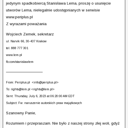
jedynym spadkobiercą Stanisława Lema, proszę o usunięcie
utworów Lema, nielegalnie udostępnianych w serwisie
www.periplus.pl
Z wyrazami poważania
Wojciech Zemek, sekretarz
ul. Narvik 66, 30-437 Krakow
tel. 888 777 301
www.lem.pl
fb.com/stanislawlem
————————–
From: Periplus.pl <
info@periplus.pl
>
To:
rights@lem.pl
<
rights@lem.pl
>
Sent: Thursday, July 6, 2023 at 06:20:00 AM EDT
Subject: Fw: naruszenie autorskich praw majątkowych
Szanowny Panie,
Rozumiem i przepraszam. Nie było z naszej strony złej woli, gdyż