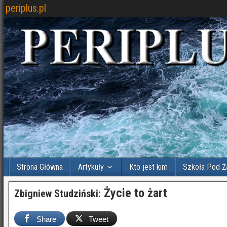
periplus.pl
Strona Główna
Artykuły
Kto jest kim
Szkoła Pod Ż
Życie to żart
Zbigniew Studziński:
Share
Tweet