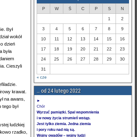
P
W
Ś
C
P
S
N
1
2
3
4
5
6
7
8
9
ie. Był
dział wokół
10
11
12
13
14
15
16
co dzień
17
18
19
20
21
22
23
a była
adaniem
24
25
26
27
28
29
30
ia. Cieszyli
31
« cze
iladzie.
… od 24 lutego 2022
irowy krawat.
zył na awans,
►
 tego był
Chór
Wyrzuć pamiątki. Spal wspomnienia
i w nowy życia strumień wstąp.
Jest tylko ziemia. Jedna ziemia
tej ludzkiej
i pory roku nad nią są.
ątkowo rzadko,
Wojny owadów – wojny ludzi