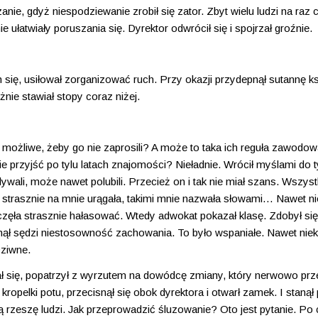
nie, gdyż niespodziewanie zrobił się zator. Zbyt wielu ludzi na raz 
 ułatwiały poruszania się. Dyrektor odwrócił się i spojrzał groźnie.
się, usiłował zorganizować ruch. Przy okazji przydepnął sutannę k
żnie stawiał stopy coraz niżej.
ożliwe, żeby go nie zaprosili? A może to taka ich reguła zawodow
ie przyjść po tylu latach znajomości? Nieładnie. Wrócił myślami do 
ywali, może nawet polubili. Przecież on i tak nie miał szans. Wszyst
ak strasznie na mnie urągała, takimi mnie nazwała słowami… Nawet nie
zęła strasznie hałasować. Wtedy adwokat pokazał klasę. Zdobył się
knął sędzi niestosowność zachowania. To było wspaniałe. Nawet niek
Dziwne.
zał się, popatrzył z wyrzutem na dowódcę zmiany, który nerwowo prz
kropelki potu, przecisnął się obok dyrektora i otwarł zamek. I stanął
zeszę ludzi. Jak przeprowadzić śluzowanie? Oto jest pytanie. Po c