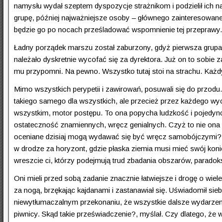
namysłu wydał szeptem dyspozycje strażnikom i podzielił ich na
grupę, później najważniejsze osoby – głównego zainteresowane
będzie go po nocach prześladować wspomnienie tej przeprawy.
Ładny porządek marszu został zaburzony, gdyż pierwsza grupa st
należało dyskretnie wycofać się za dyrektora. Już on to sobie 
mu przypomni. Na pewno. Wszystko tutaj stoi na strachu. Każd
Mimo wszystkich perypetii i zawirowań, posuwali się do przodu. 
takiego samego dla wszystkich, ale przecież przez każdego wycz
wszystkim, motor postępu. To ona popycha ludzkość i pojedyn
ostateczność znamiennych, wręcz genialnych. Czyż to nie ona 
oceniane dzisiaj mogą wydawać się być wręcz samobójczymi? A 
w drodze za horyzont, gdzie płaska ziemia musi mieć swój koni
wreszcie ci, którzy podejmują trud zbadania obszarów, paradok
Oni mieli przed sobą zadanie znacznie łatwiejsze i drogę o wiel
za nogą, brzękając kajdanami i zastanawiał się. Uświadomił sieb
niewytłumaczalnym przekonaniu, że wszystkie dalsze wydarzeni
piwnicy. Skąd takie przeświadczenie?, myślał. Czy dlatego, że 