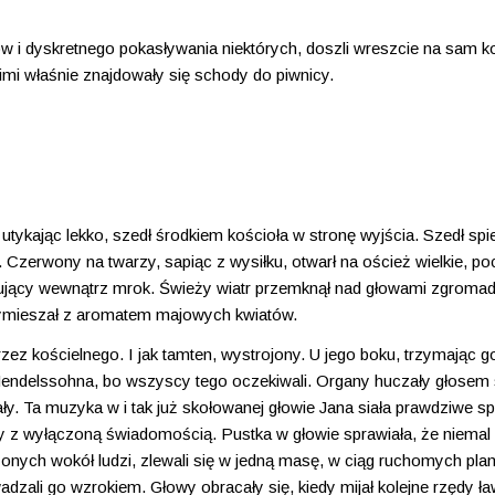
ów i dyskretnego pokasływania niektórych, doszli wreszcie na sam k
nimi właśnie znajdowały się schody do piwnicy.
tykając lekko, szedł środkiem kościoła w stronę wyjścia. Szedł spi
. Czerwony na twarzy, sapiąc z wysiłku, otwarł na oścież wielkie, po
panujący wewnątrz mrok. Świeży wiatr przemknął nad głowami zgromad
 wymieszał z aromatem majowych kwiatów.
ez kościelnego. I jak tamten, wystrojony. U jego boku, trzymając g
że, Mendelssohna, bo wszyscy tego oczekiwali. Organy huczały głose
ły. Ta muzyka w i tak już skołowanej głowie Jana siała prawdziwe s
by z wyłączoną świadomością. Pustka w głowie sprawiała, że niemal 
zonych wokół ludzi, zlewali się w jedną masę, w ciąg ruchomych pl
adzali go wzrokiem. Głowy obracały się, kiedy mijał kolejne rzędy ła