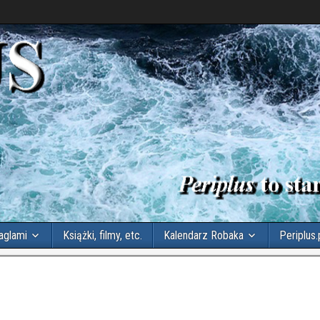
aglami
Książki, filmy, etc.
Kalendarz Robaka
Periplus.