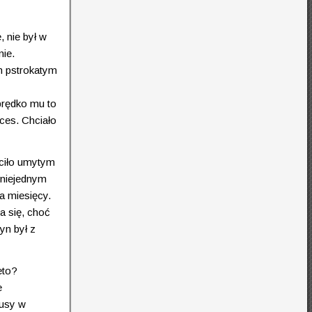
 nie był w
nie.
ym pstrokatym
prędko mu to
ces. Chciało
ciło umytym
W niejednym
a miesięcy.
a się, choć
yn był z
eto?
e
łusy w