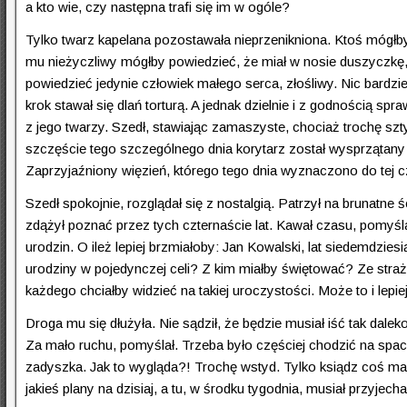
a kto wie, czy następna trafi się im w ogóle?
Tylko twarz kapelana pozostawała nieprzenikniona. Ktoś mógłb
mu nieżyczliwy mógłby powiedzieć, że miał w nosie duszyczkę, k
powiedzieć jedynie człowiek małego serca, złośliwy. Nic bardzi
krok stawał się dlań torturą. A jednak dzielnie i z godnością sp
z jego twarzy. Szedł, stawiając zamaszyste, chociaż trochę szt
szczęście tego szczególnego dnia korytarz został wysprzątany
Zaprzyjaźniony więzień, którego tego dnia wyznaczono do tej 
Szedł spokojnie, rozglądał się z nostalgią. Patrzył na brunatne 
zdążył poznać przez tych czternaście lat. Kawał czasu, pomyśla
urodzin. O ileż lepiej brzmiałoby: Jan Kowalski, lat siedemdzies
urodziny w pojedynczej celi? Z kim miałby świętować? Ze straż
każdego chciałby widzieć na takiej uroczystości. Może to i lepie
Droga mu się dłużyła. Nie sądził, że będzie musiał iść tak dalek
Za mało ruchu, pomyślał. Trzeba było częściej chodzić na spacery
zadyszka. Jak to wygląda?! Trochę wstyd. Tylko ksiądz coś ma
jakieś plany na dzisiaj, a tu, w środku tygodnia, musiał przyjecha