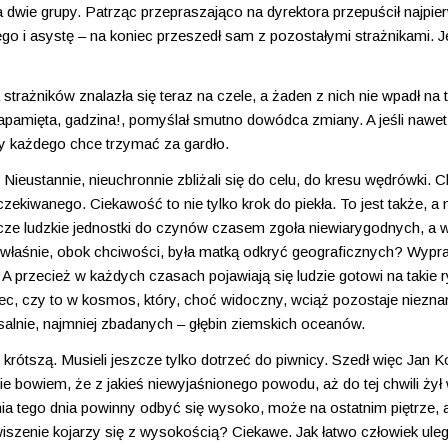
 dwie grupy. Patrząc przepraszająco na dyrektora przepuścił najpie
go i asystę – na koniec przeszedł sam z pozostałymi strażnikami. 
rażników znalazła się teraz na czele, a żaden z nich nie wpadł na t
zapamięta, gadzina!, pomyślał smutno dowódca zmiany. A jeśli nawet
y każdego chce trzymać za gardło.
Nieustannie, nieuchronnie zbliżali się do celu, do kresu wędrówki. C
ekiwanego. Ciekawość to nie tylko krok do piekła. To jest także, a
cze ludzkie jednostki do czynów czasem zgoła niewiarygodnych, a 
właśnie, obok chciwości, była matką odkryć geograficznych? Wypra
przecież w każdych czasach pojawiają się ludzie gotowi na takie r
ec, czy to w kosmos, który, choć widoczny, wciąż pozostaje niezna
salnie, najmniej zbadanych – głębin ziemskich oceanów.
e krótszą. Musieli jeszcze tylko dotrzeć do piwnicy. Szedł więc Jan 
ie bowiem, że z jakieś niewyjaśnionego powodu, aż do tej chwili żył
a tego dnia powinny odbyć się wysoko, może na ostatnim piętrze, a
wiszenie kojarzy się z wysokością? Ciekawe. Jak łatwo człowiek ule