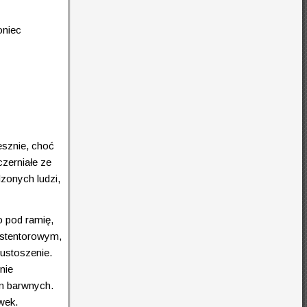
oniec
esznie, choć
czerniałe ze
zonych ludzi,
o pod ramię,
m stentorowym,
pustoszenie.
nie
am barwnych.
wek.