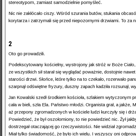
stereotypom, zamiast samodzielnie pomyśleć.
Nic nie zakłócało ciszy. Wśród szurania butów, stukania obcas
korytarza i zatrzymali się przed niepozornymi drzwiami. To za 
2
Oto go prowadzili.
Podekscytowany kościelny, wystrojony jak stróż w Boże Ciało, u
ze wszystkich sił starał się wyglądać poważnie, dostojnie nawet
starości drzwi. Słońce, które tylko na to czekało, rozerwało 
szarpnął odświętne fryzury, duszny zapach kadziła rozsunął,
Jan Kowalski szedł środkiem kościoła, szlakiem wytyczonym prz
cała w bieli, szła Ela. Państwo młodzi. Organista grał, a jak
aż przepony zgromadzonych w kościele ludzi kurczyły się i drża
Powiedzieć, że był oszołomiony, to nie powiedzieć nic. Żył jak
dostrzegał otaczającej go rzeczywistości. Nie widział zgromad
Miał tylko świadomość, że było ich wielu. I wszyscy oni odprow