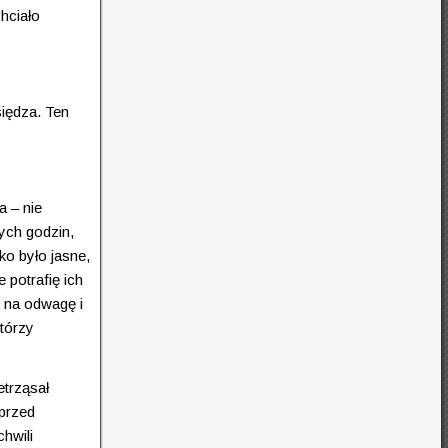
chciało
siędza. Ten
a – nie
tych godzin,
ko było jasne,
 potrafię ich
 na odwagę i
tórzy
etrząsał
 przed
hwili