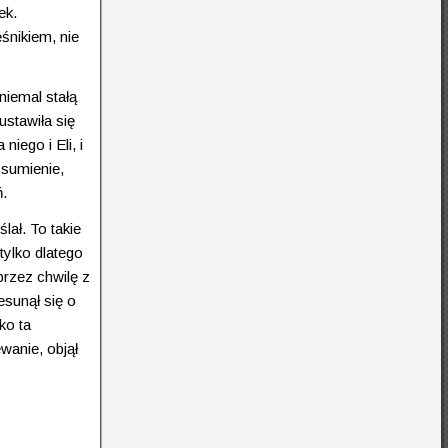
ek.
śnikiem, nie
niemal stałą
ustawiła się
iego i Eli, i
 sumienie,
ń.
ał. To takie
tylko dlatego
przez chwilę z
esunął się o
ko ta
wanie, objął