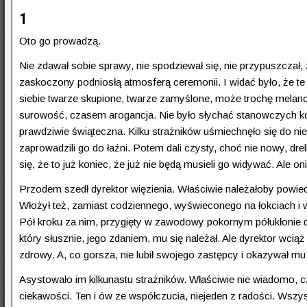
1
Oto go prowadzą.
Nie zdawał sobie sprawy, nie spodziewał się, nie przypuszczał
zaskoczony podniosłą atmosferą ceremonii. I widać było, że te 
siebie twarze skupione, twarze zamyślone, może trochę melanc
surowość, czasem arogancja. Nie było słychać stanowczych ko
prawdziwie świąteczna. Kilku strażników uśmiechnęło się do ni
zaprowadzili go do łaźni. Potem dali czysty, choć nie nowy, drel
się, że to już koniec, że już nie będą musieli go widywać. Ale oni
Przodem szedł dyrektor więzienia. Właściwie należałoby powied
Włożył też, zamiast codziennego, wyświeconego na łokciach i w
Pół kroku za nim, przygięty w zawodowy pokornym półukłonie dre
który słusznie, jego zdaniem, mu się należał. Ale dyrektor wci
zdrowy. A, co gorsza, nie lubił swojego zastępcy i okazywał mu
Asystowało im kilkunastu strażników. Właściwie nie wiadomo, cz
ciekawości. Ten i ów ze współczucia, niejeden z radości. Wszysc