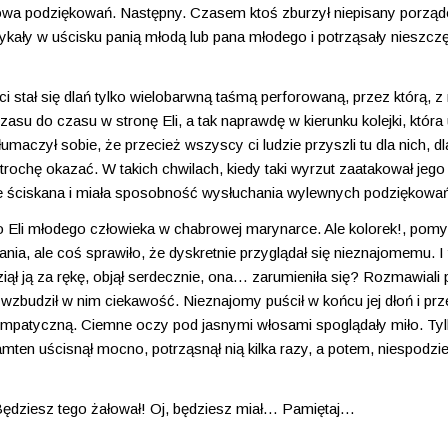
owa podziękowań. Następny. Czasem ktoś zburzył niepisany porząd
kały w uścisku panią młodą lub pana młodego i potrząsały nieszczę
stał się dlań tylko wielobarwną taśmą perforowaną, przez którą, z 
asu do czasu w stronę Eli, a tak naprawdę w kierunku kolejki, która 
aczył sobie, że przecież wszyscy ci ludzie przyszli tu dla nich, dla n
rochę okazać. W takich chwilach, kiedy taki wyrzut zaatakował jego
znie ściskana i miała sposobność wysłuchania wylewnych podziękowa
li młodego człowieka w chabrowej marynarce. Ale kolorek!, pomyśl
ia, ale coś sprawiło, że dyskretnie przyglądał się nieznajomemu. I 
iął ją za rękę, objął serdecznie, ona… zarumieniła się? Rozmawiali 
wzbudził w nim ciekawość. Nieznajomy puścił w końcu jej dłoń i prz
sympatyczną. Ciemne oczy pod jasnymi włosami spoglądały miło. Tyl
mten uścisnął mocno, potrząsnął nią kilka razy, a potem, niespodzie
– Będziesz tego żałował! Oj, będziesz miał… Pamiętaj…