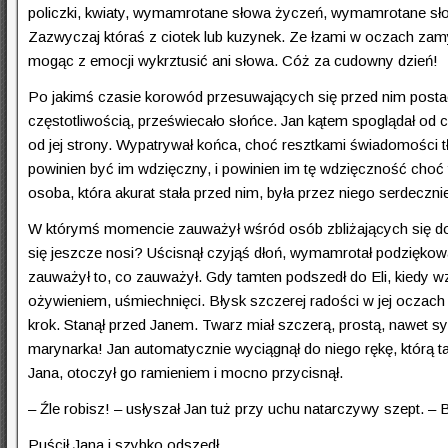
policzki, kwiaty, wymamrotane słowa życzeń, wymamrotane sł
Zazwyczaj któraś z ciotek lub kuzynek. Ze łzami w oczach zamy
mogąc z emocji wykrztusić ani słowa. Cóż za cudowny dzień!
Po jakimś czasie korowód przesuwających się przed nim postaci 
częstotliwością, przeświecało słońce. Jan kątem spoglądał od cz
od jej strony. Wypatrywał końca, choć resztkami świadomości tłum
powinien być im wdzięczny, i powinien im tę wdzięczność choć t
osoba, która akurat stała przed nim, była przez niego serdec
W którymś momencie zauważył wśród osób zbliżających się do E
się jeszcze nosi? Uścisnął czyjąś dłoń, wymamrotał podziękowan
zauważył to, co zauważył. Gdy tamten podszedł do Eli, kiedy wz
ożywieniem, uśmiechnięci. Błysk szczerej radości w jej oczach 
krok. Stanął przed Janem. Twarz miał szczerą, prostą, nawet 
marynarka! Jan automatycznie wyciągnął do niego rękę, którą ta
Jana, otoczył go ramieniem i mocno przycisnął.
– Źle robisz! – usłyszał Jan tuż przy uchu natarczywy szept. 
Puścił Jana i szybko odszedł.