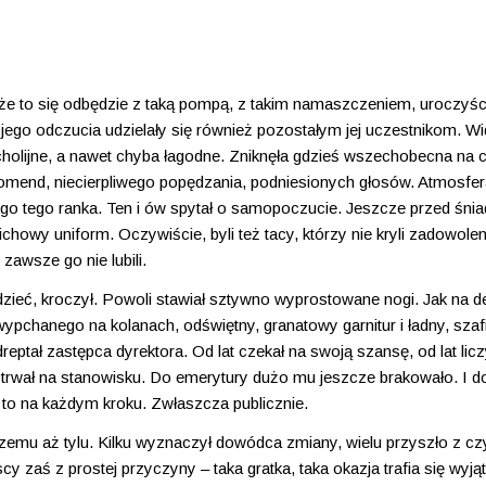
, że to się odbędzie z taką pompą, z takim namaszczeniem, uroczyśc
jego odczucia udzielały się również pozostałym jej uczestnikom. Wi
holijne, a nawet chyba łagodne. Zniknęła gdzieś wszechobecna na 
mend, niecierpliwego popędzania, podniesionych głosów. Atmosfer
ego tego ranka. Ten i ów spytał o samopoczucie. Jeszcze przed śni
ichowy uniform. Oczywiście, byli też tacy, którzy nie kryli zadowolen
 zawsze go nie lubili.
zieć, kroczył. Powoli stawiał sztywno wyprostowane nogi. Jak na def
ypchanego na kolanach, odświętny, granatowy garnitur i ładny, szaf
ptał zastępca dyrektora. Od lat czekał na swoją szansę, od lat lic
ąż trwał na stanowisku. Do emerytury dużo mu jeszcze brakowało. I do
 to na każdym kroku. Zwłaszcza publicznie.
emu aż tylu. Kilku wyznaczył dowódca zmiany, wielu przyszło z czys
y zaś z prostej przyczyny – taka gratka, taka okazja trafia się wyj