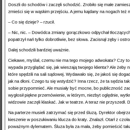
Doszli do schodów i zaczęli schodzić. Zrobiło się małe zamiesza
zmieści się w wąskim przejściu. A jemu kajdany na nogach też nie
– Co się dzieje? – rzucił.
– Nic, nic. – Dowódca zmiany gorączkowo odpychał tłoczących 
popatrzył nań tylko dobrotliwie, bez słowa. Zacisnął zęby i ostro
Dalej schodzili bardziej uważnie.
Ciekawe, myślał, czemu nie ma tego mojego adwokata? Czy to m
wypada przyglądać się, jak wieszają twojego klienta? Ale żeby n
które spędzili na sali sądowej. Wydawało się, że jakoś się dogad
jak na dłoni. Czego tu się wstydzić? Inna rzecz, że ta sędzia t
sobie przypomnieć. Ale musiały być mocne, bo publiczność zac
wygłosił piękne przemówienie, w którym, niezbyt oględnie, wyt
widzowie zaczęli klaskać. Jak w teatrze. A teraz nie przyszedł. 
Na parterze musieli zatrzymać się przed śluzą. Dyrektor obejr
kieszenie w poszukiwaniu klucza do kraty. Znalazł. Otarł z czoła 
poważnym dylematem. Śluza była za mała, żeby pomieścić taką r