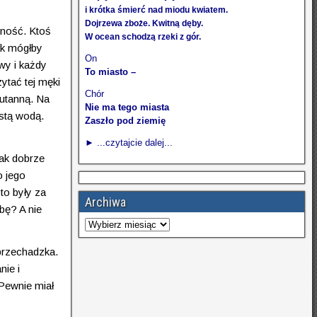
i krótka śmierć nad miodu kwiatem.
Dojrzewa zboże. Kwitną dęby.
tność. Ktoś
W ocean schodzą rzeki z gór.
ak mógłby
On
wy i każdy
To miasto –
zytać tej męki
Chór
sutanną. Na
Nie ma tego miasta
stą wodą.
Zaszło pod ziemię
► ...czytajcie dalej...
tak dobrze
o jego
 to były za
Archiwa
bę? A nie
 przechadzka.
nie i
 Pewnie miał