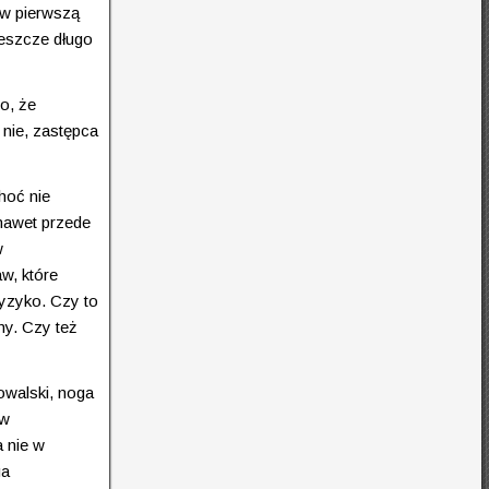
rw pierwszą
Jeszcze długo
o, że
 nie, zastępca
hoć nie
 nawet przede
w
w, które
yzyko. Czy to
ny. Czy też
Kowalski, noga
 w
 nie w
ga