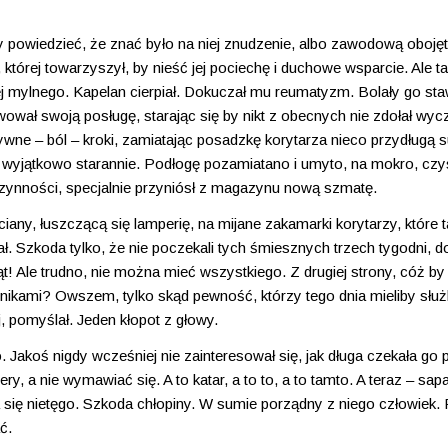
y powiedzieć, że znać było na niej znudzenie, albo zawodową oboję
tórej towarzyszył, by nieść jej pociechę i duchowe wsparcie. Ale t
ej mylnego. Kapelan cierpiał. Dokuczał mu reumatyzm. Bolały go sta
rawował swoją posługę, starając się by nikt z obecnych nie zdołał wyc
ywne – ból – kroki, zamiatając posadzkę korytarza nieco przydługą 
 wyjątkowo starannie. Podłogę pozamiatano i umyto, na mokro, czy
czynności, specjalnie przyniósł z magazynu nową szmatę.
ściany, łuszczącą się lamperię, na mijane zakamarki korytarzy, które 
ł. Szkoda tylko, że nie poczekali tych śmiesznych trzech tygodni, d
iąt! Ale trudno, nie można mieć wszystkiego. Z drugiej strony, cóż by
nikami? Owszem, tylko skąd pewność, którzy tego dnia mieliby służ
j, pomyślał. Jeden kłopot z głowy.
o. Jakoś nigdy wcześniej nie zainteresował się, jak długa czekała go
, a nie wymawiać się. A to katar, a to to, a to tamto. A teraz – sapa
 się nietęgo. Szkoda chłopiny. W sumie porządny z niego człowiek.
ć.