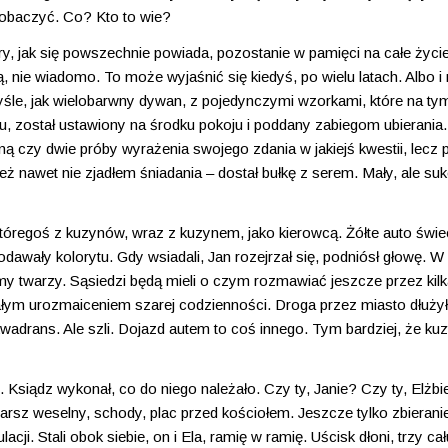
 zobaczyć. Co? Kto to wie?
y, jak się powszechnie powiada, pozostanie w pamięci na całe życie,
nie wiadomo. To może wyjaśnić się kiedyś, po wielu latach. Albo i 
umyśle, jak wielobarwny dywan, z pojedynczymi wzorkami, które na t
niu, został ustawiony na środku pokoju i poddany zabiegom ubierania.
ą czy dwie próby wyrażenia swojego zdania w jakiejś kwestii, lecz 
 nawet nie zjadłem śniadania – dostał bułkę z serem. Mały, ale suk
goś z kuzynów, wraz z kuzynem, jako kierowcą. Żółte auto świe
odawały kolorytu. Gdy wsiadali, Jan rozejrzał się, podniósł głowę. 
y twarzy. Sąsiedzi będą mieli o czym rozmawiać jeszcze przez kilk
iałym urozmaiceniem szarej codzienności. Droga przez miasto dłużył
 kwadrans. Ale szli. Dojazd autem to coś innego. Tym bardziej, że kuz
u. Ksiądz wykonał, co do niego należało. Czy ty, Janie? Czy ty, Elżbi
rsz weselny, schody, plac przed kościołem. Jeszcze tylko zbierani
ji. Stali obok siebie, on i Ela, ramię w ramię. Uścisk dłoni, trzy ca