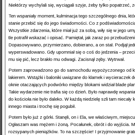
Niektórzy wychylali się, wyciągali szyje, żeby tylko popatrzeć,
Ten wspaniały moment, kulminacja tego szczególnego dnia, któr
stanie przebić się do jego świadomości. Co z podświadomością, 
Wszystkie zdarzenia, które miał już za sobą, wiły się w jego 
tle potrafił wskazać i opisać. Pamiętał, jak zaraz po przebudze
Dopasowywano, przymierzano, dobierano, a on stał. Podjął jedn
wyperswadowano. Gdy upomniał się o coś do jedzenia – przecież
mu się pić, lecz brakło mu odwagi. Zacisnął zęby. Wytrwał.
Potem zaprowadzono go do samochodu wypożyczonego od które
lakierem. Wstążki i baloniki uwiązane do klamek i wycieraczek d
oknie otaczających podwórko między blokami widział blade plam
Takie wydarzenie nie trafia się co dzień. Było naprawdę wspan
do kościoła nie było daleko. W każdą niedzielę szli tam niecały
innego miasta i trochę się pogubił.
Potem było już z górki. Stanęli, on i Ela, we właściwym, miejsc
Ogłaszam was mężem i żoną. Pocałunek, obrót i do wyjścia. Ma
rozsypanych pieniążków. To na szczęście! I przyjmowanie gratulac