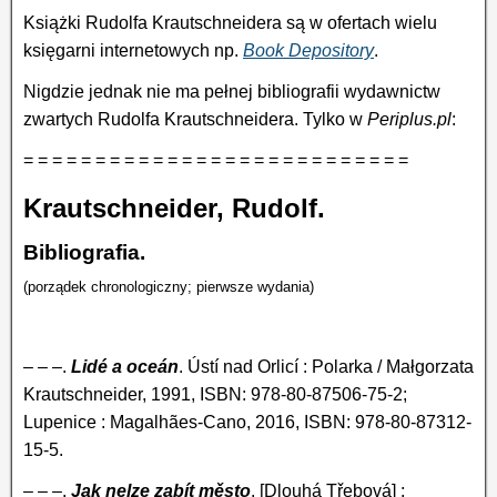
Książki Rudolfa Krautschneidera są w ofertach wielu
księgarni internetowych np.
Book Depository
.
Nigdzie jednak nie ma pełnej bibliografii wydawnictw
zwartych Rudolfa Krautschneidera. Tylko w
Periplus.pl
:
= = = = = = = = = = = = = = = = = = = = = = = = = = =
Krautschneider, Rudolf.
Bibliografia.
(porządek chronologiczny; pierwsze wydania)
– – –.
Lidé a oceán
. Ústí nad Orlicí : Polarka / Małgorzata
Krautschneider, 1991, ISBN: 978-80-87506-75-2;
Lupenice : Magalhães-Cano, 2016, ISBN: 978-80-87312-
15-5.
– – –.
Jak nelze zabít město
. [Dlouhá Třebová] :