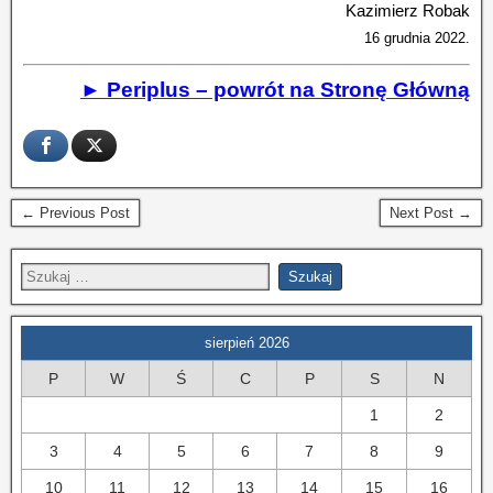
Kazimierz Robak
16 grudnia 2022.
► Periplus – powrót na Stronę Główną
← Previous Post
Next Post →
sierpień 2026
P
W
Ś
C
P
S
N
1
2
3
4
5
6
7
8
9
10
11
12
13
14
15
16