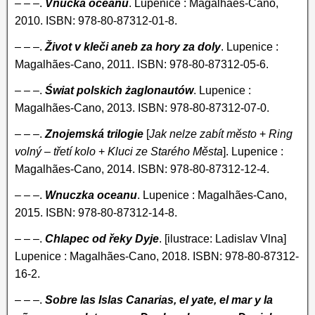
– – –.
Vnučka oceánu
. Lupenice : Magalhães-Cano,
2010. ISBN: 978-80-87312-01-8.
– – –.
Život v kleči aneb za hory za doly
. Lupenice :
Magalhães-Cano, 2011. ISBN: 978-80-87312-05-6.
– – –.
Świat polskich żaglonautów
. Lupenice :
Magalhães-Cano, 2013. ISBN: 978-80-87312-07-0.
– – –.
Znojemská trilogie
[
Jak nelze zabít město
+
Ring
volný – třetí kolo
+
Kluci ze Starého Města
]. Lupenice :
Magalhães-Cano, 2014. ISBN: 978-80-87312-12-4.
– – –.
Wnuczka oceanu
. Lupenice : Magalhães-Cano,
2015. ISBN: 978-80-87312-14-8.
– – –.
Chlapec od řeky Dyje
. [ilustrace: Ladislav Vlna]
Lupenice : Magalhães-Cano, 2018. ISBN: 978-80-87312-
16-2.
– – –.
Sobre las Islas Canarias, el yate, el mar y la