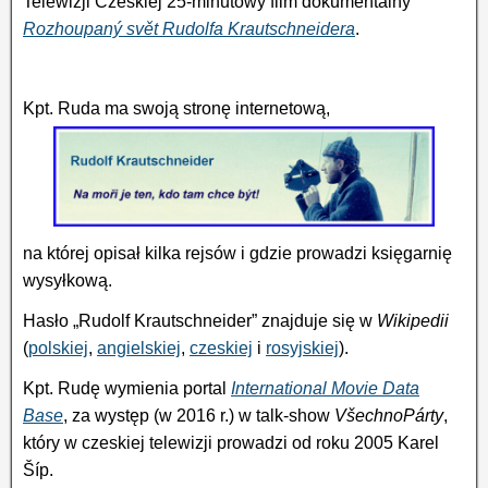
Telewizji Czeskiej 25-minutowy film dokumentalny
Rozhoupaný svět Rudolfa Krautschneidera
.
Kpt. Ruda ma swoją stronę internetową,
na której opisał kilka rejsów i gdzie prowadzi księgarnię
wysyłkową.
Hasło „Rudolf Krautschneider” znajduje się w
Wikipedii
(
polskiej
,
angielskiej
,
czeskiej
i
rosyjskiej
).
Kpt. Rudę wymienia portal
International Movie Data
Base
, za występ (w 2016 r.) w talk-show
VšechnoPárty
,
który w czeskiej telewizji prowadzi od roku 2005 Karel
Šíp.