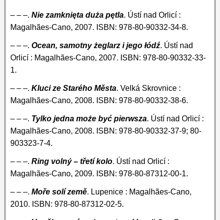
– – –.
Nie zamknięta duża pętla
. Ústí nad Orlicí :
Magalhães-Cano, 2007. ISBN: 978-80-90332-34-8.
– – –.
Ocean, samotny żeglarz i jego łódź
. Ústí nad
Orlicí : Magalhães-Cano, 2007. ISBN: 978-80-90332-33-
1.
– – –.
Kluci ze Starého Města
. Velká Skrovnice :
Magalhães-Cano, 2008. ISBN: 978-80-90332-38-6.
– – –.
Tylko jedna może być pierwsza
. Ústí nad Orlicí :
Magalhães-Cano, 2008. ISBN: 978-80-90332-37-9; 80-
903323-7-4.
– – –.
Ring volný – třetí kolo
. Ústí nad Orlicí :
Magalhães-Cano, 2009. ISBN: 978-80-87312-00-1.
– – –.
Moře solí země
. Lupenice : Magalhães-Cano,
2010. ISBN: 978-80-87312-02-5.