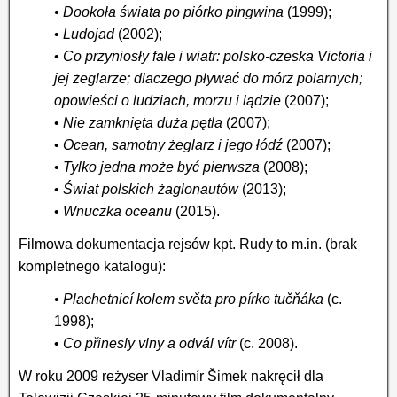
• Dookoła świata po piórko pingwina
(1999);
•
Ludojad
(2002);
•
Co przyniosły fale i wiatr: polsko-czeska Victoria i
jej żeglarze; dlaczego pływać do mórz polarnych;
opowieści o ludziach, morzu i lądzie
(2007);
•
Nie zamknięta duża pętla
(2007);
•
Ocean, samotny żeglarz i jego łódź
(2007);
•
Tylko jedna może być pierwsza
(2008);
•
Świat polskich żaglonautów
(2013);
•
Wnuczka oceanu
(2015).
Filmowa dokumentacja rejsów kpt. Rudy to m.in. (brak
kompletnego katalogu):
• Plachetnicí kolem světa pro pírko tučňáka
(c.
1998);
•
Co přinesly vlny a odvál vítr
(c. 2008).
W roku 2009 reżyser Vladimír Šimek nakręcił dla