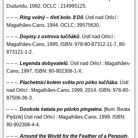
Duduridu, 1992. OCLC : 214995125.
– – –.
Ring volný – třetí kolo. II Díl
.
Ústí nad Orlicí :
Magalhães-Cano, 1994. OCLC: 39575630.
– – –.
Dopisy z ostrova tučňáků
. Ústí nad Orlicí :
Magalhães-Cano, 1995. ISBN: 978-80-87312-11-7, 80-
873121-1-2.
– – –.
Legenda dobyvatelů
. Ústí nad Orlicí : Magalhães-
Cano, 1997. ISBN: 80-902306-1-X.
– – –.
Plachetnicí kolem světa pro pírko tučňáka
. Ústí
nad Orlicí : Magalhães-Cano, 1999, 2014. ISBN: 978-80-
87506-36-3.
– – –.
Dookoła świata po piórko pingwina
. [tłum. Beata
Pędzik] Ústí nad Orlicí : Magalhães-Cano, 1999. ISBN:
80-902306-4-4.
– – –.
Around the World for the Feather of a Penguin
.