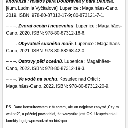
añoranza : relatos para Doubravka y para Daniela
.
[tłum. Ludmila Vyčítalová]. Lupenice : Magalhães-Cano,
2019. ISBN: 978-80-87312-17-9; 80-873121-7-1.
– – –.
Zvorat oceán i nepevninu
. Lupenice : Magalhães-
Cano, 2020. ISBN: 978-80-87312-18-6.
– – –.
Obyvatelé suchého moře
. Lupenice : Magalhães-
Cano, 2021. ISBN: 978-80-88268-42-0.
– – –.
Ostrovy pěti oceánů
. Lupenice : Magalhães-
Cano, 2022. ISBN: 978-80-87312-19-3.
– – –.
Ve vodě na suchu
. Kostelec nad Orlicí :
Magalhães-Cano, 2022. ISBN: 978-80-87312-20-9.
PS.
Dane konsultowałem z Autorem, ale on najpierw zapytał „Czy to
ważne?”, a później powiedział, że wszystko jest OK. Uzupełnienia i
korekty będę wprowadzał na bieżąco.