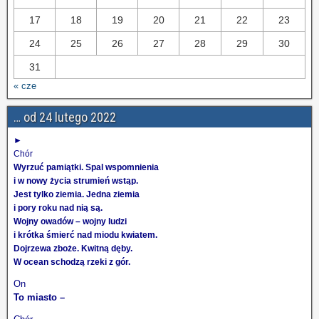
17
18
19
20
21
22
23
24
25
26
27
28
29
30
31
« cze
… od 24 lutego 2022
►
Chór
Wyrzuć pamiątki. Spal wspomnienia
i w nowy życia strumień wstąp.
Jest tylko ziemia. Jedna ziemia
i pory roku nad nią są.
Wojny owadów – wojny ludzi
i krótka śmierć nad miodu kwiatem.
Dojrzewa zboże. Kwitną dęby.
W ocean schodzą rzeki z gór.
On
To miasto –