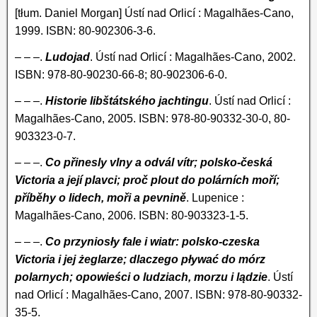
[tłum. Daniel Morgan] Ústí nad Orlicí : Magalhães-Cano,
1999. ISBN: 80-902306-3-6.
– – –.
Ludojad
. Ústí nad Orlicí : Magalhães-Cano, 2002.
ISBN: 978-80-90230-66-8; 80-902306-6-0.
– – –.
Historie libštátského jachtingu
. Ústí nad Orlicí :
Magalhães-Cano, 2005. ISBN: 978-80-90332-30-0, 80-
903323-0-7.
– – –.
Co přinesly vlny a odvál vítr; polsko-česká
Victoria a její plavci; proč plout do polárních moří;
příběhy o lidech, moři a pevnině
. Lupenice :
Magalhães-Cano, 2006. ISBN: 80-903323-1-5.
– – –.
Co przyniosły fale i wiatr: polsko-czeska
Victoria i jej żeglarze; dlaczego pływać do mórz
polarnych; opowieści o ludziach, morzu i lądzie
. Ústí
nad Orlicí : Magalhães-Cano, 2007. ISBN: 978-80-90332-
35-5.