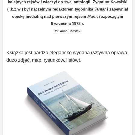
kolejnych rejsów i włączył do swej antologii. Zygmunt Kowalski
(j.k.ż.w.) był naczelnym redaktorem tygodnika
Jantar
i zapewniał
opiekę medialną nad pierwszym rejsem
Marii
, rozpoczętym
6 września 1973 r.
fot. Anna Szostak
Książka jest bardzo elegancko wydana (sztywna oprawa,
dużo zdjęć, map, rysunków, listów).