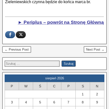
Zieleniewskich czynna będzie do końca marca br.
► Periplus – powrót na Stronę Główną
← Previous Post
Next Post →
sierpień 2026
P
W
Ś
C
P
S
N
1
2
3
4
5
6
7
8
9