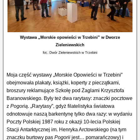
Wystawa „Morskie opowieści w Trzebini” w Dworze
Zieleniewskich
fot.: Dwór Zieleniewskich w Trzebini
Moja część wystawy „Morskie Opowieści w Trzebini”
obejmowała plakaty, książki, koperty z pieczątkami,
broszury reklamujące Szkołę pod Żaglami Krzysztofa
Baranowskiego.
Były też dwa rarytasy: znaczki pocztowe
z
Pogorią
. „Rarytasy”, gdyż filatelistyka światowa
odnotowuje naszą barkentynę tylko dwa razy: w wydaniu
Poczty Polskiej 1987 roku z okazji 10-lecia Polskiej
Stacji Antarktycznej im. Henryka Arctowskiego (na tym
znaczku burtowy pas
Pogorii
jest… pomarańczowy) i