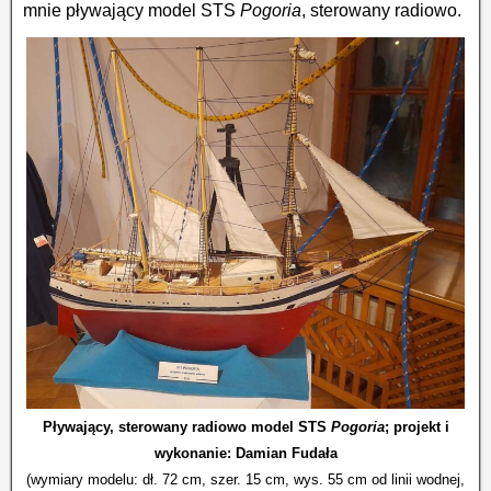
mnie pływający model STS
Pogoria
, sterowany radiowo.
Pływający, sterowany radiowo model STS
Pogoria
; projekt i
wykonanie: Damian Fudała
(wymiary modelu: dł. 72 cm, szer. 15 cm, wys. 55 cm od linii wodnej,