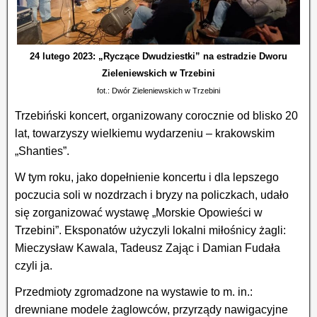
24 lutego 2023: „Ryczące Dwudziestki” na estradzie Dworu
Zieleniewskich w Trzebini
fot.: Dwór Zieleniewskich w Trzebini
Trzebiński koncert, organizowany corocznie od blisko 20
lat, towarzyszy wielkiemu wydarzeniu – krakowskim
„Shanties”.
W tym roku, jako dopełnienie koncertu i dla lepszego
poczucia soli w nozdrzach i bryzy na policzkach, udało
się zorganizować wystawę „Morskie Opowieści w
Trzebini”. Eksponatów użyczyli lokalni miłośnicy żagli:
Mieczysław Kawala, Tadeusz Zając i Damian Fudała
czyli ja.
Przedmioty zgromadzone na wystawie to m. in.:
drewniane modele żaglowców, przyrządy nawigacyjne