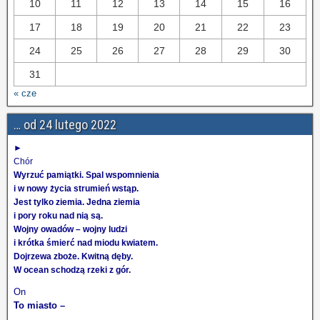
10
11
12
13
14
15
16
17
18
19
20
21
22
23
24
25
26
27
28
29
30
31
« cze
… od 24 lutego 2022
►
Chór
Wyrzuć pamiątki. Spal wspomnienia
i w nowy życia strumień wstąp.
Jest tylko ziemia. Jedna ziemia
i pory roku nad nią są.
Wojny owadów – wojny ludzi
i krótka śmierć nad miodu kwiatem.
Dojrzewa zboże. Kwitną dęby.
W ocean schodzą rzeki z gór.
On
To miasto –