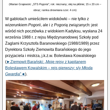
(Marian Grajewski: „STS
Pogoria
”; rok: nieznany; olej na płótnie; 15 x 20 cm –
obraz; ramka drewniana szer. 4 cm)
W gablotach umieściłem widokówki – nie tylko z
wizerunkiem
Pogorii
, ale i z
Pogorią
związanych: jest
wśród nich pocztówka z widokiem Kadyksu, wysłana 24
września 1988 r. z rejsu Międzynarodowej Szkoły pod
Żaglami Krzysztofa Baranowskiego (1988/1989) przez
Dyrektora Szkoły Ziemowita Barańskiego do jego
przyjaciela i mistrza, j.k.ż.w. Bolesława Kowalskiego
(
►Ziemowit Barański: „Moje rejsy z kapitanem
Bolesławem Kowalskim – rejs pierwszy: s/y
Młoda
Gwardia
”◄
).