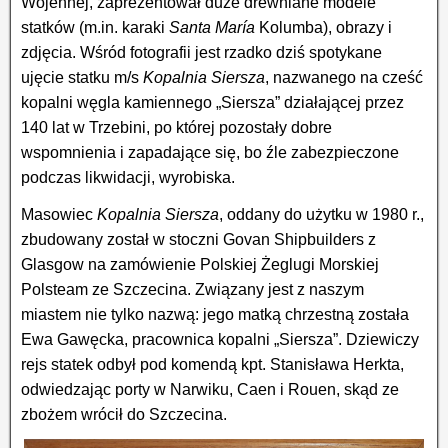
Wojennej, zaprezentował duże drewniane modele
statków (m.in. karaki
Santa María
Kolumba), obrazy i
zdjęcia. Wśród fotografii jest rzadko dziś spotykane
ujęcie statku m/s
Kopalnia Siersza
, nazwanego na cześć
kopalni węgla kamiennego „Siersza” działającej przez
140 lat w Trzebini, po której pozostały dobre
wspomnienia i zapadające się, bo źle zabezpieczone
podczas likwidacji, wyrobiska.
Masowiec
Kopalnia Siersza
, oddany do użytku w 1980 r.,
zbudowany został w stoczni Govan Shipbuilders z
Glasgow na zamówienie Polskiej Żeglugi Morskiej
Polsteam ze Szczecina. Związany jest z naszym
miastem nie tylko nazwą: jego matką chrzestną została
Ewa Gawęcka, pracownica kopalni „Siersza”. Dziewiczy
rejs statek odbył pod komendą kpt. Stanisława Herkta,
odwiedzając porty w Narwiku, Caen i Rouen, skąd ze
zbożem wrócił do Szczecina.