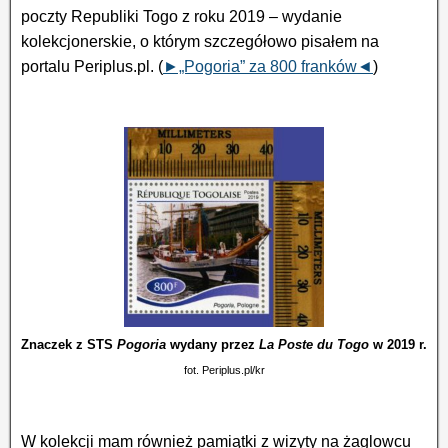
poczty Republiki Togo z roku 2019 – wydanie
kolekcjonerskie, o którym szczegółowo pisałem na
portalu Periplus.pl. (
►„Pogoria” za 800 franków◄
)
Znaczek z STS
Pogoria
wydany przez
La Poste du Togo
w 2019 r.
fot. Periplus.pl/kr
W kolekcji mam również pamiątki z wizyty na żaglowcu