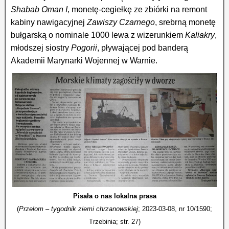
Shabab Oman I
, monetę-cegiełkę ze zbiórki na remont
kabiny nawigacyjnej
Zawiszy Czarnego
, srebrną monetę
bułgarską o nominale 1000 lewa z wizerunkiem
Kaliakry
,
młodszej siostry
Pogorii
, pływającej pod banderą
Akademii Marynarki Wojennej w Warnie.
Pisała o nas lokalna prasa
(
Przełom – tygodnik ziemi chrzanowskiej
; 2023-03-08, nr 10/1590;
Trzebinia; str. 27)