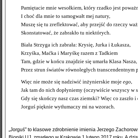
Pamiętacie mnie wesołkiem, który rzadko jest poważ
I choć dla mnie to samogwałt mej natury,
Muszę się tu zreflektować, aby przejść do rzeczy wa
Skonstatować, że zabrakło tu niektórych.
Biała Strzyga ich zabrała: Krysię, Jurka i Łukasza,
Krzyśka, Maćka i Maryśkę razem z Tadkiem
Tam, gdzie w końcu znajdzie się umarła Klasa Nasza,
Przez strun światów równoległych transcendentnym p
Więc nie może się nadziwić inżynierskie moje
ego
,
Jak tam do nich dopłyniemy (oczywiście wszyscy w s
Gdy się skończy nasz czas ziemski? Więc co zaszło i
Jorguś pięknie wytłumaczy mi na wzorach.
„Jorguś” to klasowe zdrobnienie imienia Jerzego Zachorowsk
Bioniki UJ, zmarłego w Krakowie 1 lutego 2017 roku. A dzi