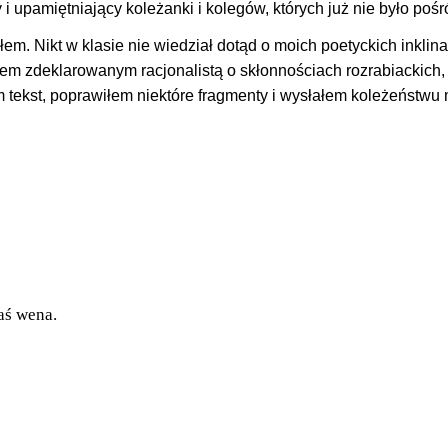
i upamiętniający koleżanki i kolegów, których już nie było pośr
em. Nikt w klasie nie wiedział dotąd o moich poetyckich inklina
tem zdeklarowanym racjonalistą o skłonnościach rozrabiackich,
m tekst, poprawiłem niektóre fragmenty i wysłałem koleżeństwu
aś wena.