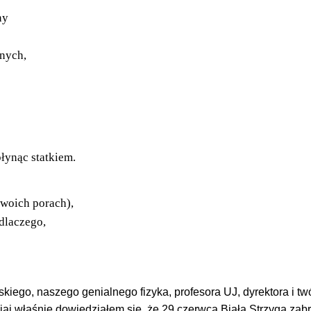
ny
żnych,
łynąc statkiem.
woich porach),
 dlaczego,
iego, naszego genialnego fizyka, profesora UJ, dyrektora i twó
siaj właśnie dowiedziałem się, że 29 czerwca Biała Strzyga zab