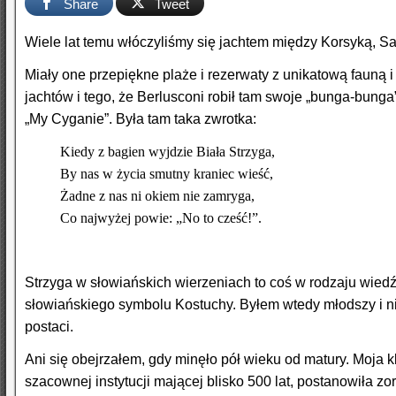
Share
Tweet
Wiele lat temu włóczyliśmy się jachtem między Korsyką, S
Miały one przepiękne plaże i rezerwaty z unikatową fauną i
jachtów i tego, że Berlusconi robił tam swoje „bunga-bung
„My Cyganie”. Była tam taka zwrotka:
Kiedy z bagien wyjdzie Biała Strzyga,
By nas w życia smutny kraniec wieść,
Żadne z nas ni okiem nie zamryga,
Co najwyżej powie: „No to cześć!”.
Strzyga w słowiańskich wierzeniach to coś w rodzaju wie
słowiańskiego symbolu Kostuchy. Byłem wtedy młodszy i nie
postaci.
Ani się obejrzałem, gdy minęło pół wieku od matury. Moja 
szacownej instytucji mającej blisko 500 lat, postanowiła z