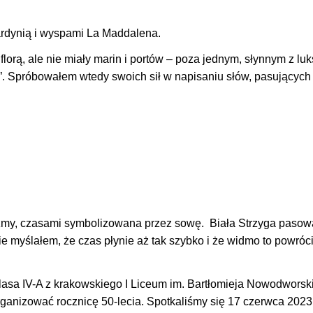
ardynią i wyspami La Maddalena.
 florą, ale nie miały marin i portów – poza jednym, słynnym z l
a”. Spróbowałem wtedy swoich sił w napisaniu słów, pasujących
dźmy, czasami symbolizowana przez sowę. Biała Strzyga pasow
 myślałem, że czas płynie aż tak szybko i że widmo to powróci
klasa IV-A z krakowskiego I Liceum im. Bartłomieja Nowodworsk
organizować rocznicę 50-lecia. Spotkaliśmy się 17 czerwca 2023 