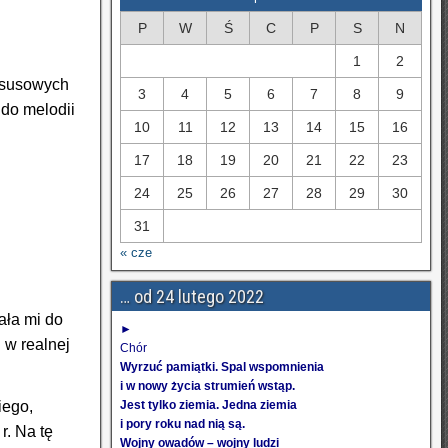
P
W
Ś
C
P
S
N
1
2
uksusowych
3
4
5
6
7
8
9
 do melodii
10
11
12
13
14
15
16
17
18
19
20
21
22
23
24
25
26
27
28
29
30
31
« cze
… od 24 lutego 2022
ała mi do
►
 w realnej
Chór
Wyrzuć pamiątki. Spal wspomnienia
i w nowy życia strumień wstąp.
iego,
Jest tylko ziemia. Jedna ziemia
i pory roku nad nią są.
r. Na tę
Wojny owadów – wojny ludzi