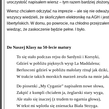
uroczystość napisałem wiersz – tym razem bardziej złożony 
Wiersz chciałem odczytać na imprezie – ale się nie odważył
wszyscy wiedzieli, że skończyłem elektronikę na AGH i jes
libertyńskich. W domu, po powrocie, na chłodno przejrzałe
wiedząc, że zaskoczenie będzie pełne. I było.
Do Naszej Klasy na 50-lecie matury
To się stało podczas rejsu do Sardynii i Korsyki,
Gdzieś w pobliżu pięknych wysp La Maddalena;
Berlusconi gdzieś w pobliżu małolaty rżnął jak dziki,
W trakcie takich morskich marzeń zeszła na mnie jak
Do piosenki „My Cyganie” napisałem nowe słowa,
Zakpić z kumpli chciałem ja, żeglarski stary wyga,
Ale stało się inaczej (z trudem to ogarnia głowa),
W tekst mi wplotła się znienacka Biała Strzyga.