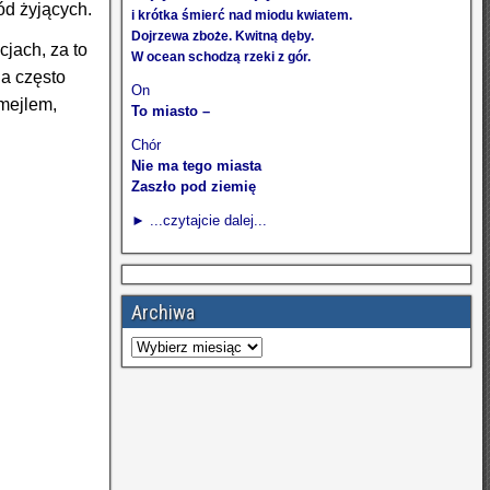
ód żyjących.
i krótka śmierć nad miodu kwiatem.
Dojrzewa zboże. Kwitną dęby.
cjach, za to
W ocean schodzą rzeki z gór.
 a często
On
 mejlem,
To miasto –
Chór
Nie ma tego miasta
Zaszło pod ziemię
► ...czytajcie dalej...
Archiwa