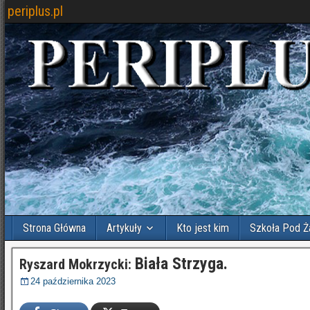
periplus.pl
Strona Główna
Artykuły
Kto jest kim
Szkoła Pod Ż
Biała Strzyga.
Ryszard Mokrzycki:
24 października 2023