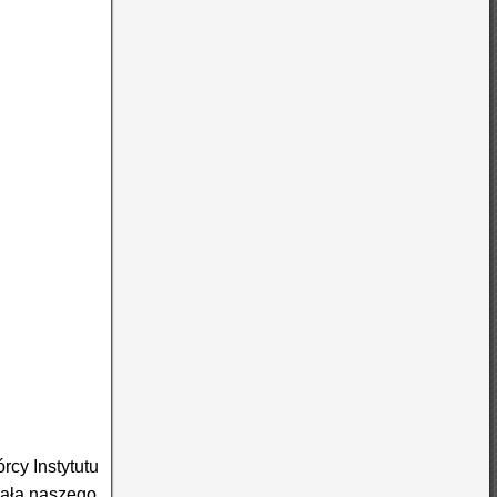
rcy Instytutu
rała naszego