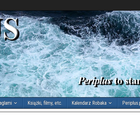
aglami
Książki, filmy, etc.
Kalendarz Robaka
Periplus.