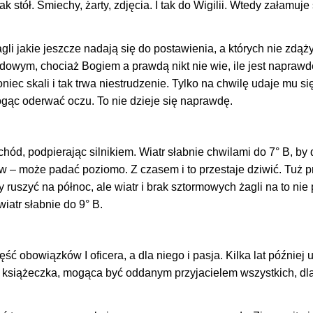
 stół. Śmiechy, żarty, zdjęcia. I tak do Wigilii. Wtedy załamuje
 jakie jeszcze nadają się do postawienia, a których nie zdąży
adowym, chociaż Bogiem a prawdą nikt nie wie, ile jest naprawd
iec skali i tak trwa niestrudzenie. Tylko na chwilę udaje mu si
ogąc oderwać oczu. To nie dzieje się naprawdę.
ód, podpierając silnikiem. Wiatr słabnie chwilami do 7° B, by 
ew – może padać poziomo. Z czasem i to przestaje dziwić. Tuż 
ruszyć na północ, ale wiatr i brak sztormowych żagli na to nie
iatr słabnie do 9° B.
 obowiązków I oficera, a dla niego i pasja. Kilka lat później 
 książeczka, mogąca być oddanym przyjacielem wszystkich, dla