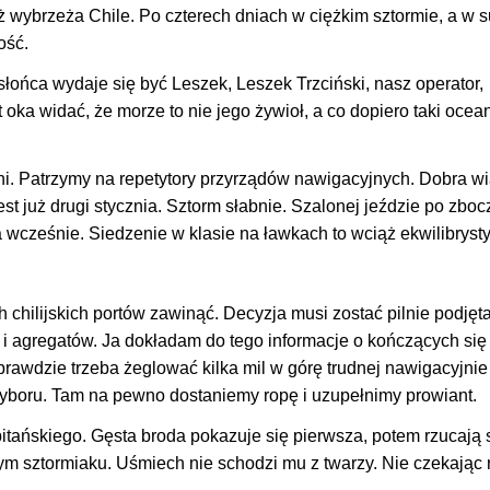
ż wybrzeża Chile. Po czterech dniach w ciężkim sztormie, a w 
ość.
słońca wydaje się być Leszek, Leszek Trzciński, nasz operator,
oka widać, że morze to nie jego żywioł, a co dopiero taki ocea
ni. Patrzymy na repetytory przyrządów nawigacyjnych. Dobra 
st już drugi stycznia. Sztorm słabnie. Szalonej jeździe po zbocz
wcześnie. Siedzenie w klasie na ławkach to wciąż ekwilibrysty
h chilijskich portów zawinąć. Decyzja musi zostać pilnie podjęt
 i agregatów. Ja dokładam do tego informacje o kończących si
rawdzie trzeba żeglować kilka mil w górę trudnej nawigacyjnie
wyboru. Tam na pewno dostaniemy ropę i uzupełnimy prowiant.
tańskiego. Gęsta broda pokazuje się pierwsza, potem rzucają 
ym sztormiaku. Uśmiech nie schodzi mu z twarzy. Nie czekając