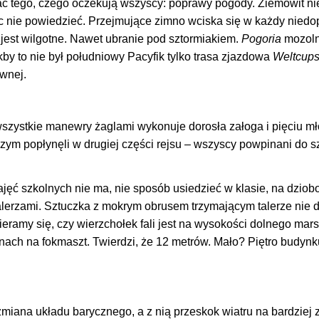
ytać tego, czego oczekują wszyscy: poprawy pogody. Ziemowit n
nic nie powiedzieć. Przejmujące zimno wciska się w każdy niedop
 jest wilgotne. Nawet ubranie pod sztormiakiem.
Pogoria
mozoln
akby to nie był południowy Pacyfik tylko trasa zjazdowa
Weltcups
ównej.
szystkie manewry żaglami wykonuje dorosła załoga i pięciu m
ym popłynęli w drugiej części rejsu – wszyscy powpinani do s
ęć szkolnych nie ma, nie sposób usiedzieć w klasie, na dzio
alerzami. Sztuczka z mokrym obrusem trzymającym talerze nie d
eramy się, czy wierzchołek fali jest na wysokości dolnego marsl
inach na fokmaszt. Twierdzi, że 12 metrów. Mało? Piętro budynk
miana układu barycznego, a z nią przeskok wiatru na bardziej 