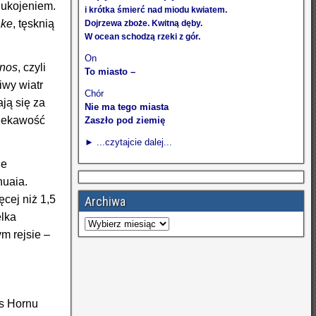
 ukojeniem.
i krótka śmierć nad miodu kwiatem.
ake
, tęsknią
Dojrzewa zboże. Kwitną dęby.
W ocean schodzą rzeki z gór.
On
inos
, czyli
To miasto –
iwy wiatr
Chór
ją się za
Nie ma tego miasta
ciekawość
Zaszło pod ziemię
► ...czytajcie dalej...
ne
huaia.
cej niż 1,5
Archiwa
elka
ym rejsie –
rs Hornu