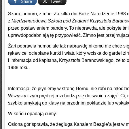
Share
Tweet
Szaro, ponuro, zimno. Za kilka dni Boże Narodzenie 1988 r
z
Międzynarodową Szkołą pod Żaglami Krzysztofa Barano
przed postawieniem bandery. To nieprawda, ale pokryte ś
uprawdopodabniają tę przypowieść. Zimno jest przejmując
Żart poprawia humor, ale tak naprawdę nikomu nie chce si
rękawice, ocieplane kurtki i wiatr, który wciska do gardeł
i informacja od kapitana, Krzysztofa Baranowskiego, że to 
1988 roku.
Informacja, że płyniemy w stronę Hornu, nie robi na młodz
Wszyscy czym prędzej rozchodzą się do swoich zajęć. Ci, d
szybko umykają do klasy na przednim pokładzie lub wskaku
W końcu opadają cumy.
Osłona gór sprawia, że żegluga Kanałem Beagle’a jest w 