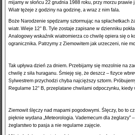
mijamy w słońcu 22 grudnia 1988 roku, przy morzu prawie jak
Wiatr tężeje z godziny na godzinę, a wraz z nim fala.
Boże Narodzenie spędzamy sztormując na spłachetkach żagli
wiatr. Wieje 12° B. Tyle zostaje zapisane w dzienniku pokł
Analogowy wskaźnik wiatromierza co chwilę opiera się o kon
ogranicznika. Patrzymy z Ziemowitem jak urzeczeni, nie m
Tak upływa dzień za dniem. Przebijamy się mozolnie na zach
chwilę z siła huraganu. Śmieję się, że deszcz – fizyce wbr
Sylwestrem przychodzi chyba najcięższy sztorm. Próbujemy 
Regularne 12° B, przeplatane chwilami odpoczynku, kiedy w
Ziemowit ślęczy nad mapami pogodowymi. Ślęczy, bo to część
pięknie wydana „Meteorologia. Vademecum dla żeglarzy” –
żeglarstwo to pasja a nie regularne zajęcie.