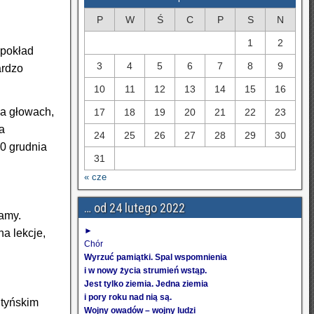
P
W
Ś
C
P
S
N
1
2
 pokład
3
4
5
6
7
8
9
ardzo
10
11
12
13
14
15
16
na głowach,
17
18
19
20
21
22
23
a
24
25
26
27
28
29
30
20 grudnia
31
« cze
… od 24 lutego 2022
ramy.
►
a lekcje,
Chór
Wyrzuć pamiątki. Spal wspomnienia
i w nowy życia strumień wstąp.
Jest tylko ziemia. Jedna ziemia
i pory roku nad nią są.
ntyńskim
Wojny owadów – wojny ludzi