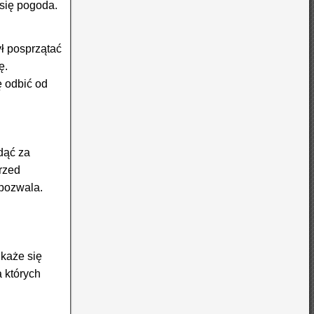
 się pogoda.
ł posprzątać
ę.
ę odbić od
dąć za
przed
 pozwala.
ukaże się
 których