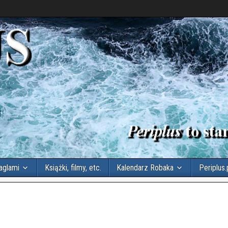
aglami
Książki, filmy, etc.
Kalendarz Robaka
Periplus.