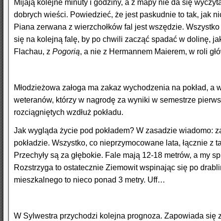
Mijają kolejne minuty i godziny, a z mapy nie da się wycz
dobrych wieści. Powiedzieć, że jest paskudnie to tak, jak 
Piana zerwana z wierzchołków fal jest wszędzie. Wszystko
się na kolejną falę, by po chwili zacząć spadać w dolinę, j
Flachau, z
Pogorią
, a nie z Hermannem Maierem, w roli gł
Młodzieżowa załoga ma zakaz wychodzenia na pokład, a w
weteranów, którzy w nagrodę za wyniki w semestrze pierwsz
rozciągniętych wzdłuż pokładu.
Jak wygląda życie pod pokładem? W zasadzie wiadomo: zaj
pokładzie. Wszystko, co nieprzymocowane lata, łącznie z t
Przechyły są za głębokie. Fale mają 12-18 metrów, a my spi
Rozstrzyga to ostatecznie Ziemowit wspinając się po drabl
mieszkalnego to nieco ponad 3 metry. Uff…
W Sylwestra przychodzi kolejna prognoza. Zapowiada się z