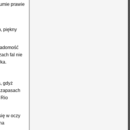
sumie prawie
n, piękny
wiadomość
ach fal nie
ka.
a, gdyż
ę zapasach
 Rio
się w oczy
 na