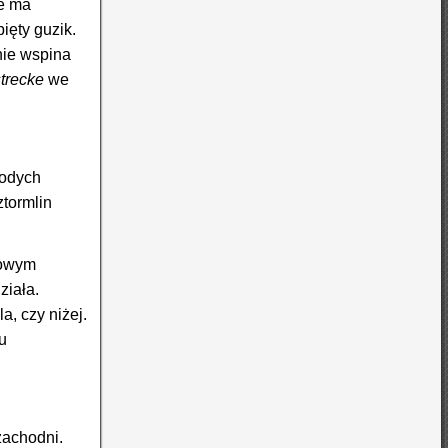
ie ma
ięty guzik.
ie wspina
trecke
we
łodych
ztormlin
bowym
ziała.
a, czy niżej.
u
zachodni.