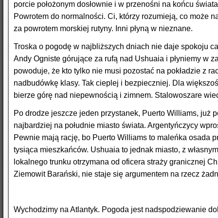
porcie położonym dosłownie i w przenośni na końcu świata 
Powrotem do normalności. Ci, którzy rozumieją, co może n
za powrotem morskiej rutyny. Inni płyną w nieznane.
Troska o pogodę w najbliższych dniach nie daje spokoju cał
Andy Ogniste górujące za rufą nad Ushuaia i płyniemy w za
powoduje, że kto tylko nie musi pozostać na pokładzie z r
nadbudówkę klasy. Tak cieplej i bezpieczniej. Dla większoś
bierze górę nad niepewnością i zimnem. Stalowoszare wiec
Po drodze jeszcze jeden przystanek, Puerto Williams, już po 
najbardziej na południe miasto świata. Argentyńczycy wpros
Pewnie mają rację, bo Puerto Williams to maleńka osada pr
tysiąca mieszkańców. Ushuaia to jednak miasto, z własnym
lokalnego trunku otrzymana od oficera straży granicznej Chi
Ziemowit Barański, nie staje się argumentem na rzecz żadn
Wychodzimy na Atlantyk. Pogoda jest nadspodziewanie dobr