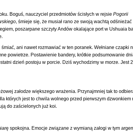
oku. Boguś, nauczyciel przedmiotów ścisłych w rejsie
Pogorii
wskiego
, śmieje się, że musiał rano ze swoją wachtą odśnieżać
niegiem, poszarpane szczyty Andów okalające port w Ushuaia b
e.
ę śmiać, ani nawet rozmawiać w ten poranek. Wełniane czapki 
 zimne powietrze. Postawienie bandery, krótkie podsumowanie dni
ostatni dzień postoju w porcie. Dziś wychodzimy w morze. Jest 
ieżowej załodze większego wrażenia. Przynajmniej tak to odbie
la których jest to chwila wolnego przed pierwszym dzwonkiem n
ją do zaścielonych już koi.
miarę spokojna. Emocje związane z wymianą załogi w tym arge