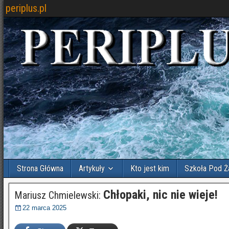
periplus.pl
Strona Główna
Artykuły
Kto jest kim
Szkoła Pod Ż
Chłopaki, nic nie wieje!
Mariusz Chmielewski:
22 marca 2025