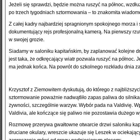
Jeżeli się sprawdzi, będzie można ruszyć na północ, wzdłu
po trzech tygodniach sztormowania – to znakomita wiadom
Z całej kadry najbardziej spragnionym spokojnego morza i 
dokumentujący rejs profesjonalną kamerą. Na pierwszy rzut 
w
swojej grozie.
Siadamy w saloniku kapitańskim, by zaplanować kolejne d
jest taka, że odkręcający wiatr pozwala ruszyć na północ. Je
ma jednak końca. Na powrót do szkolnego rozkładu dnia za 
Krzysztof z Ziemowitem dyskutują, do którego z najbliższyc
sztormowanie poważnie nadwątliło zapas paliwa do silnika
żywności, szczególnie warzyw. Wybór pada na Valdivię. Wp
Valdivia, ale kończące się paliwo nie pozostawia dużego 
Rozmowę przerywa gwałtowne otwarcie drzwi saloniku kapi
druciane okulary, wreszcie ukazuje się Leszek w ociekając