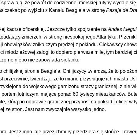
sprawiają, że powrót do codziennej morskiej rutyny wydaje się
as czekać po wyjściu z Kanału Beagle’a w stronę
Pasaje de Dr
ej kadrze oficerskiej. Jeszcze tylko spojrzenie na
Andes fuegu
padający zmierzch, w stronę niespokojnego Atlantyku. Przenikl
acji obowiązków znika czym prędzej z pokładu. Ciekawscy chowa
ci młodzieżowej załogi to dopiero pierwsze mile, tym bardziej 
zorne niebo nie zapowiada sielanki.
chilijskiej stronie Beagle’a. Chilijczycy twierdzą, że to położo
t przeciwnie, twierdząc, że to miano przysługuje ich miastu Us
zyklejona do wojskowego garnizonu straży granicznej, z nie wię
 portem lotniczym, mające ponad 60 tysięcy mieszkańców. But
le, którą po odprawie granicznej przynosi na pokład I oficer w t
ej ze stron. Jest nam zwyczajnie wszystko jedno.
a. Jest zimno, ale przez chmury przedziera się słońce. Trawe