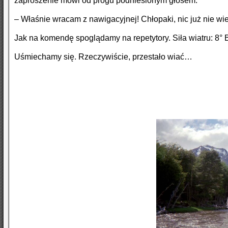
zaproszenie mówi od progu podniesionym głosem:
– Właśnie wracam z nawigacyjnej! Chłopaki, nic już nie wie
Jak na komendę spoglądamy na repetytory. Siła wiatru: 8° B
Uśmiechamy się. Rzeczywiście, przestało wiać…