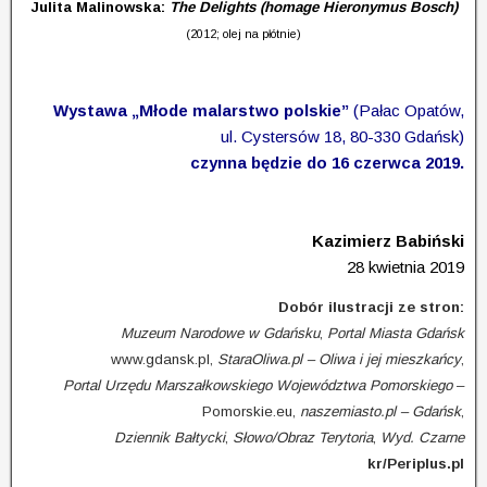
Julita Malinowska:
The Delights (homage Hieronymus Bosch)
(2012; olej na płótnie)
Wystawa „Młode malarstwo polskie”
(Pałac Opatów,
ul. Cystersów 18, 80-330 Gdańsk)
czynna będzie do 16 czerwca 2019.
Kazimierz Babiński
28 kwietnia 2019
Dobór ilustracji ze stron:
Muzeum Narodowe w Gdańsku
,
Portal Miasta Gdańsk
www.gdansk.pl,
StaraOliwa.pl – Oliwa i jej mieszkańcy
,
Portal Urzędu Marszałkowskiego Województwa Pomorskiego
–
Pomorskie.eu,
naszemiasto.pl – Gdańsk
,
Dziennik Bałtycki
,
Słowo/Obraz Terytoria
,
Wyd. Czarne
kr/Periplus.pl