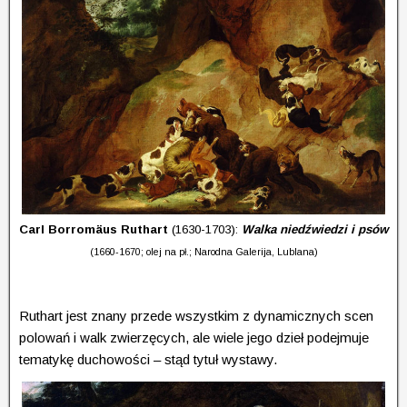
Carl Borromäus Ruthart
(1630-1703):
Walka niedźwiedzi i psów
(1660-1670; olej na pł.; Narodna Galerija, Lublana)
Ruthart jest znany przede wszystkim z dynamicznych scen
polowań i walk zwierzęcych, ale wiele jego dzieł podejmuje
tematykę duchowości – stąd tytuł wystawy.