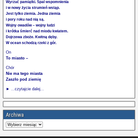
Wyrzuć pamiątki. Spal wspomnienia
i w nowy życia strumień wstąp.
Jest tylko ziemia. Jedna ziemia
i pory roku nad nią są.
Wojny owadów – wojny ludzi
i krótka śmierć nad miodu kwiatem.
Dojrzewa zboże. Kwitną dęby.
W ocean schodzą rzeki z gór.
On
To miasto –
Chór
Nie ma tego miasta
Zaszło pod ziemię
► ...czytajcie dalej...
Archiwa