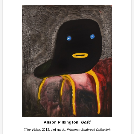
Alison Pilkington:
Gość
(
The Visitor
; 2012; olej na pł.;
Priseman Seabrook Collection
)