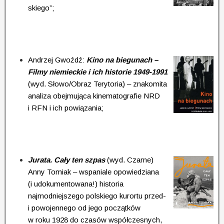
skiego”;
Andrzej Gwoźdź:
Kino na biegunach –
Filmy niemieckie i ich historie 1949-1991
(wyd. Słowo/Obraz Terytoria) – znakomita
analiza obejmująca kine­ma­to­gra­fie NRD
i RFN i ich powiązania;
Jurata. Cały ten szpas
(wyd. Czarne)
Anny Tomiak – wspaniale opo­wie­dzia­na
(i udoku­men­to­wana!) historia
najmodniejszego polskiego kurortu przed-
i po­wo­jen­nego od jego początków
w roku 1928 do czasów współczesnych,