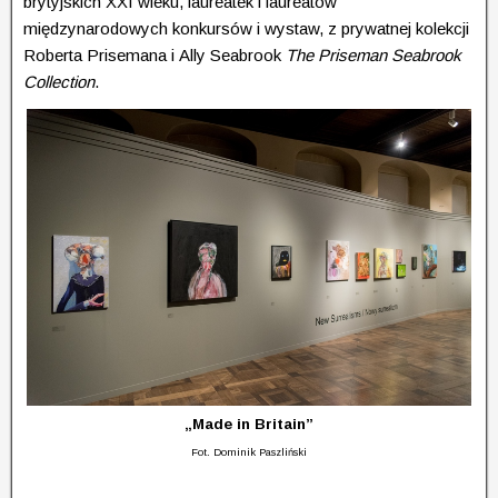
brytyjskich XXI wieku, laureatek i laureatów
międzynarodowych konkursów i wystaw, z pry­wat­nej kolekcji
Roberta Prisemana i Ally Seabrook
The Priseman Seabrook
Collection
.
„Made in Britain”
Fot. Dominik Paszliński