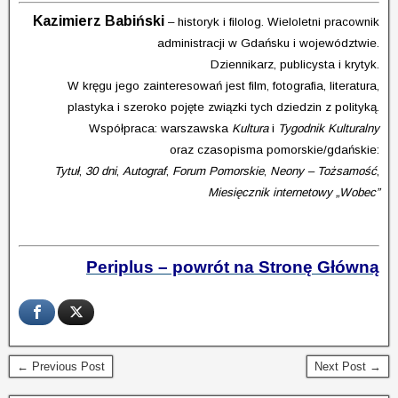
Kazimierz Babiński
– historyk i filolog. Wieloletni pracownik
administracji w Gdańsku i województwie.
Dziennikarz, publicysta i krytyk.
W kręgu jego zainteresowań jest film, fotografia, literatura,
plastyka i szeroko pojęte związki tych dziedzin z polityką.
Współpraca: warszawska
Kultura
i
Tygodnik Kulturalny
oraz czasopisma pomorskie/gdańskie:
Tytuł
,
30 dni
,
Autograf
,
Forum Pomorskie
,
Neony – Tożsamość
,
Miesięcznik internetowy „Wobec”
Periplus – powrót na Stronę Główną
← Previous Post
Next Post →