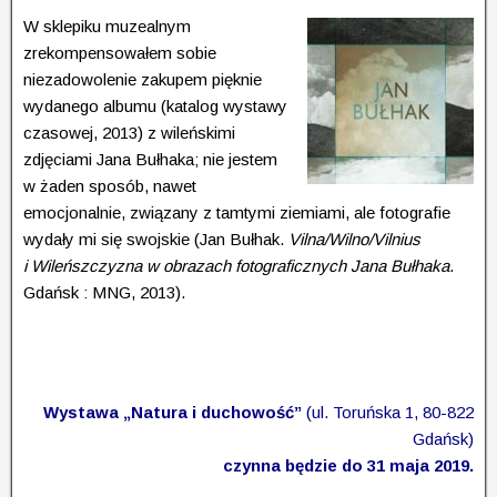
W sklepiku muzealnym
zrekompensowałem sobie
niezadowolenie zakupem pięknie
wydanego albumu (katalog wystawy
czasowej, 2013) z wileńskimi
zdjęciami Jana Bułhaka; nie jestem
w żaden sposób, nawet
emocjonalnie, związany z tamtymi ziemia­mi, ale fotografie
wydały mi się swojskie (Jan Bułhak.
Vilna/Wilno/Vilnius
i Wileń­szczyz­na w obrazach foto­gra­ficz­nych Jana Bułhaka
.
Gdańsk : MNG, 2013).
Wystawa „Natura i duchowość”
(ul. Toruńska 1, 80-822
Gdańsk)
czynna będzie do 31 maja 2019.