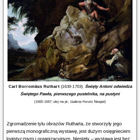
Carl Borromäus Ruthart
(1630-1703):
Święty Antoni odwiedza
Świętego Pawła, pierwszego pustelnika, na pustyni
(1665-1667; olej na pł.;
Galleria Porcini
, Neapol)
Zgromadzenie tylu obrazów Rutharta, że stworzyły jego
pierwszą monograficzną wystawę, jest dużym osięgnieciem
logistycznym i organizacyjnym. Niestety – wystawa jest bez