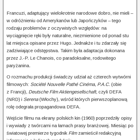
Francuzi, adaptujący wielokrotnie narodowe dobro, nie mieli –
w odróżnieniu od Amerykanów lub Japończyków – tego
rodzaju problemów z oczywistych względów: na
wyciągnięcie ręki były naturalne, niezmienione od ponad stu
lat miejsca opisane przez Hugo. Jednakże i tu zdarzały się
zadziwiające odstępstwa. Takim była adaptacja dokonana
przez J.-P. Le Chanois, co paradoksalne, rodowitego
paryżanina.
O rozmachu produkcji świadczy udział aż czterech wytwórni
filmowych:
Société Nouvelle Pathé Cinéma
,
P.A.C.
(obie
z Francji),
Deutsche Film Aktiengesellschaft
, czyli DEFA
(NRD) i
Serena
(Włochy), wśród których pierwszoplanową
rolę odegrała propagandowa DEFA.
Wejście filmu na ekrany polskich kin (1960) poprzedziły opisy
i wywiady z twórcami na łamach prasy branżowej. Miesiąc po
światowej premierze tygodnik
Film
zamieścił redakcyjną