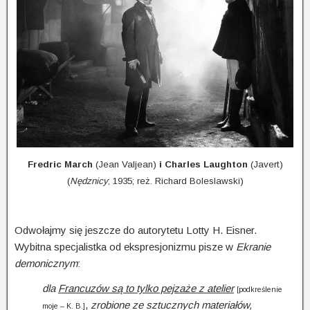
Fredric March
(Jean Valjean)
i Charles Laughton
(Javert)
(
Nędznicy
; 1935; reż. Richard Boleslawski)
Odwołajmy się jeszcze do autorytetu Lotty H. Eisner.
Wybitna specjalistka od ekspresjonizmu pisze w
Ekranie
demonicznym
:
dla
Francuzów są to tylko pejzaże z atelier
[podkreślenie
,
zrobione ze sztucznych materiałów,
moje – K. B.]