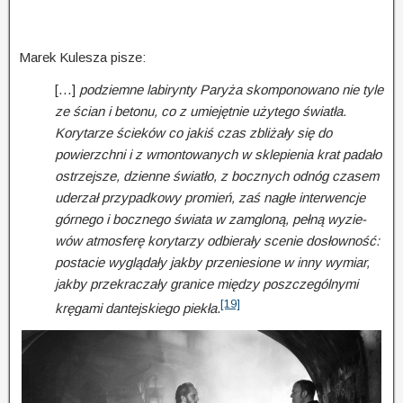
Marek Kulesza pisze:
[…]
podziemne labirynty Paryża skomponowano nie tyle
ze ścian i betonu, co z umiejętnie użytego światła.
Korytarze ścieków co jakiś czas zbliżały się do
powierzchni i z wmontowanych w skle­pie­nia krat padało
ostrzejsze, dzienne światło, z bocznych odnóg czasem
uderzał przy­pad­kowy promień, zaś nagłe interwencje
górnego i bocznego świata w zamgloną, pełną wyzie­
wów atmos­ferę korytarzy odbierały scenie dosłowność:
postacie wyglądały jakby prze­nie­sio­ne w inny wymiar,
jakby przekraczały granice między poszczególnymi
[19]
kręgami dantej­skiego piekła
.