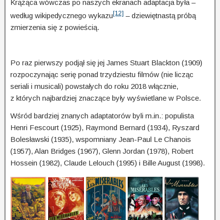
Krążąca wówczas po naszych ekranach adaptacja była –
[12]
według wikipedycznego wykazu
– dziewięt­nas­tą próbą
zmierzenia się z powieścią.
Po raz pierwszy podjął się jej James Stuart Blackton (1909)
rozpoczynając serię ponad trzydziestu filmów (nie licząc
seriali i musicali) powstałych do roku 2018 włącznie,
z których najbardziej znaczące były wyświetlane w Polsce.
Wśród bardziej znanych adaptatorów byli m.in.: populista
Henri Fescourt (1925), Raymond Bernard (1934), Ryszard
Bolesławski (1935), wspomniany Jean-Paul Le Chanois
(1957), Alan Bridges (1967), Glenn Jordan (1978), Robert
Hossein (1982), Claude Lelouch (1995) i Bille August (1998).