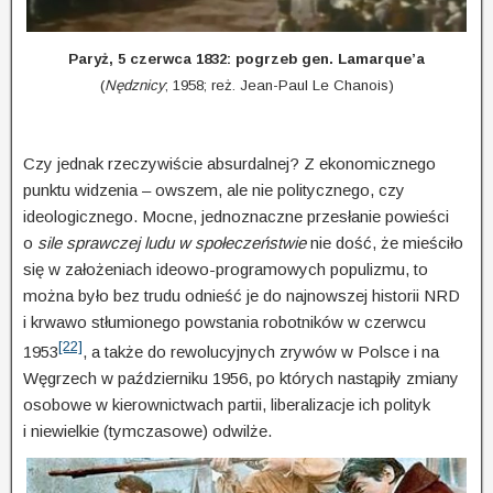
Paryż, 5 czerwca 1832: pogrzeb gen. Lamarque’a
(
Nędznicy
; 1958; reż. Jean-Paul Le Chanois)
Czy jednak rzeczywiście absurdalnej? Z ekonomicznego
punktu widzenia – owszem, ale nie politycznego, czy
ideologicznego. Mocne, jednoznaczne przesłanie powieści
o
sile sprawczej ludu w społeczeństwie
nie dość, że mieściło
się w założeniach ideowo-programowych populizmu, to
można było bez trudu odnieść je do najnowszej historii NRD
i krwawo stłumionego powstania robotników w czerwcu
[22]
1953
, a także do rewolucyjnych zrywów w Polsce i na
Węgrzech w październiku 1956, po których nastąpiły zmiany
osobowe w kierownictwach partii, liberalizacje ich polityk
i niewielkie (tymczasowe) odwilże.