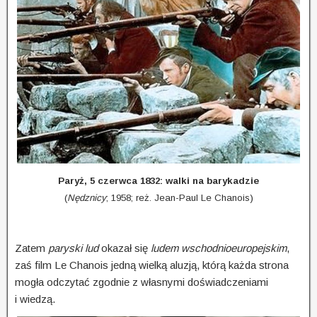
Paryż, 5 czerwca 1832: walki na barykadzie
(
Nędznicy
; 1958; reż. Jean-Paul Le Chanois)
Zatem
paryski lud
okazał się
ludem wschodnioeuropejskim
,
zaś film Le Chanois jedną wielką aluzją, którą każda strona
mogła odczytać zgodnie z własnymi doświadczeniami
i wiedzą.