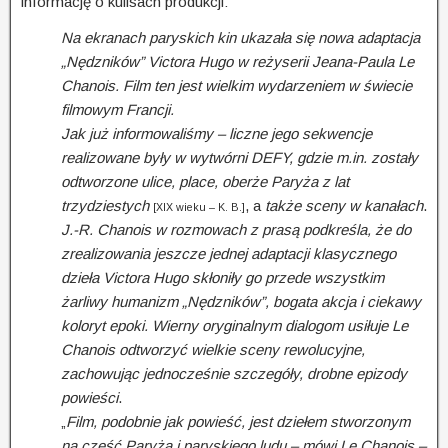
informację o kulisach produkcji:
Na ekranach paryskich kin ukazała się nowa adaptacja
„Nędzników” Victora Hugo w reżyserii Jeana-Paula Le
Chanois. Film ten jest wielkim wydarzeniem w świecie
filmowym Francji.
Jak już informowaliśmy – liczne jego sekwencje
realizowane były w wytwórni DEFY, gdzie m.in. zostały
odtworzone ulice, place, oberże Paryża z lat
trzydziestych
, a
także sceny w kanałach
.
[XIX wieku – K. B.]
J.-R. Chanois w rozmowach z prasą podkreśla, że do
zrealizowania jeszcze jednej adaptacji klasycznego
dzieła Victora Hugo skłoniły go przede wszystkim
żarliwy humanizm „Nędzników”, bogata akcja i ciekawy
koloryt epoki. Wierny oryginalnym dialogom usiłuje Le
Chanois odtworzyć wielkie sceny rewolucyjne,
zachowując jednocześnie szczegóły, drobne epizody
powieści
.
„
Film, podobnie jak powieść, jest dziełem stworzonym
na cześć Paryża i paryskiego ludu – mówi Le Chanois –