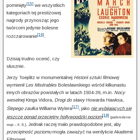
[15]
pominięty
we wszystkich
kategoriach tej prestiżowej
nagrody przynosząc jego
twórcom jedynie bolesne
[16]
rozczarowanie
.
Dzisiaj trudno ocenić, czy
słusznie.
Jerzy Toeplitz w monumentalnej
Historii sztuki filmowej
wymienił
Les Misérables
Bolesławskiego wśród kilkunastu
innych obrazów powstałych w latach 1934-39, m.in.
Nocy
weselnej
Kinga Vidora,
Drogi do sławy
Howarda Hawksa,
[17]
Ślepego zaułka
Williama Wylera
, jako
nie wybijających się
[18]
jeszcze ponad przeciętny hollywoodzki poziom
[podkreślenie
. Jednak raczej mało praw­do­po­dobne jest, aby
moje – K. B.]
przeciętność poziomu
mogła zaważyć na werdykcie Akademii
Filmowej.