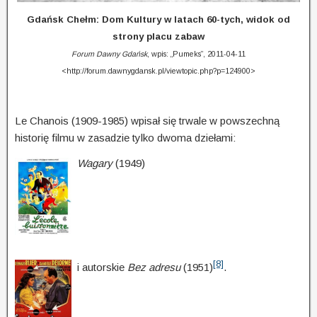
Gdańsk Chełm: Dom Kultury w latach 60-tych, widok od
strony placu zabaw
Forum Dawny Gdańsk
, wpis: „Pumeks”, 2011-04-11
<http://forum.dawnygdansk.pl/viewtopic.php?p=124900>
Le Chanois (1909-1985) wpisał się trwale w powszechną
historię filmu w zasadzie tylko dwoma dziełami:
Wagary
(1949)
[8]
i autorskie
Bez adresu
(1951)
.