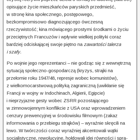
opisujące życie mieszkańców paryskich przedmieść,
w stronę kina społecznego, postępowego,
bezkompromisowo diagnozującego ówczesną
rzeczywistość; kina mówiącego prostymi środkami o życiu
przeciętnych Francuzów i wpływie wielkiej polityki coraz
bardziej odciskającej swoje piętno na
zawartości talerza
i szafy
.
Po wojnie jego reprezentanci – nie godząc się z wewnętrzną
sytuacją społeczno-gospodarczą (kryzys, strajki na
przełomie roku 1947/48, represje wobec komunistów),
z wielkomocarstwową polityką zagra­niczną (uwikłanie się
Francji w wojny w Indochinach, Algierii, Egipcie)
i nieprzyjazne gesty wobec ZSRR pozostającego
w zimnowojennym konflikcie z USA oraz wprowadzeniem
cenzury prewencyjnej w środowisku filmowym (zakaz
informowania o przebiegu strajków) – wyraźnie skręcili na
lewo. W twór­czoś­ci coraz wyraźniej akcentowali wątki
socjalistyczne, rewolucyjne, hołdowali idei równości i spra­