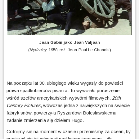
Jean Gabin jako Jean Valjean
(
Nędznicy
; 1958; reż. Jean-Paul Le Chanois)
Na początku lat 30. ubiegłego wieku wygasły do powieści
prawa spadkobierców pisarza. To wywołało poruszenie
wśród szefów amerykańskich wytwórni filmowych.
20th
Century Pictures
, wówczas jedna z największych na świecie
fabryk snów, powierzyła Ryszardowi Bolesławskiemu
zadanie zmierzenia się dziełem Hugo.
Cofnijmy się na moment w czasie i przenieśmy za ocean, by
przyjrzeć się tej adaptacji pod kątem typowego – dla