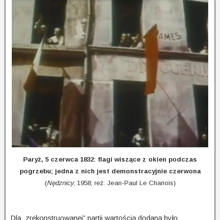
Paryż, 5 czerwca 1832: flagi wiszące z okien podczas
pogrzebu; jedna z nich jest demonstracyjnie czerwona
(
Nędznicy
; 1958; reż. Jean-Paul Le Chanois)
Dla „zrekon­stru­o­wa­nej” partii wartością dodaną było