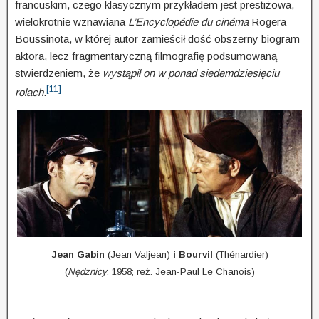
francuskim, czego klasycznym przykładem jest prestiżowa,
wielokrotnie wznawiana
L’Encyclopédie du cinéma
Rogera
Boussinota, w której autor zamieścił dość obszerny biogram
aktora, lecz fragmentaryczną filmografię podsumowaną
stwierdzeniem, że
wystąpił on w ponad siedemdziesięciu
[11]
rolach
.
Jean Gabin
(Jean Valjean)
i Bourvil
(Thénardier)
(
Nędznicy
; 1958; reż. Jean-Paul Le Chanois)