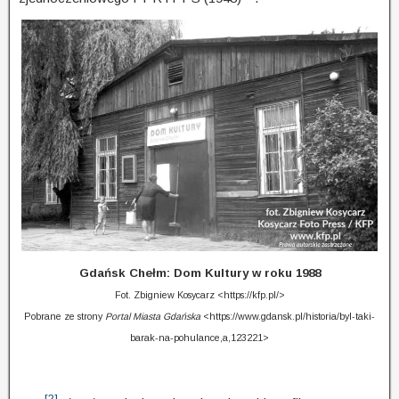
Gdańsk Chełm: Dom Kultury w roku 1988
Fot. Zbigniew Kosycarz <https://kfp.pl/>
Pobrane ze strony
Portal Miasta Gdańska
<https://www.gdansk.pl/historia/byl-taki-
barak-na-pohulance,a,123221>
[2]