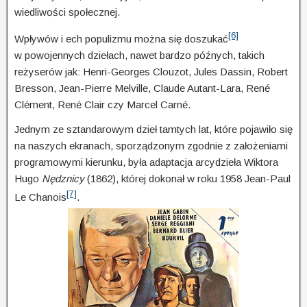
wied­li­wości społecznej.
[6]
Wpływów i ech populizmu można się doszukać
w
powojennych dziełach, nawet bardzo późnych, takich
reżyserów jak: Henri-Georges Clouzot, Jules Dassin, Robert
Bresson, Jean-Pierre Melville, Claude Autant-Lara, René
Clément, René Clair czy Marcel Carné.
Jednym ze sztandarowym dzieł tamtych lat, które pojawiło się
na naszych ekranach, sporządzonym zgod­nie z założeniami
programowymi kierunku, była adaptacja arcydzieła Wiktora
Hugo
Nędznicy
(1862), której dokonał w roku 1958 Jean-Paul
[7]
Le Chanois
.