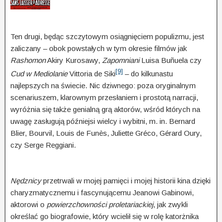
Ten drugi, będąc szczytowym osiągnięciem populizmu, jest
zaliczany – obok powstałych w tym okresie filmów jak
Rashomon
Akiry Kurosawy,
Zapomniani
Luisa Buñuela czy
[9]
Cud w Mediolanie
Vittoria de Siki
– do kilkunastu
najlepszych na świecie. Nic dziwnego: poza oryginalnym
scenariuszem, klarownym przesłaniem i prostotą narracji,
wyróżnia się także genialną grą aktorów, wśród których na
uwagę zasłu­gują późniejsi wielcy i wybitni, m. in. Bernard
Blier, Bourvil, Louis de Funès, Juliette Gréco, Gérard Oury,
czy Serge Reggiani.
Nędznicy
przetrwali w mojej pamięci i mojej historii kina dzięki
charyzmatycznemu i fascynującemu Jeanowi Gabinowi,
aktorowi o
powierz­chow­ności proletariackiej
, jak zwykli
określać go biografowie, który wcielił się w rolę katorżnika