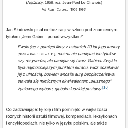
(
Nędznicy
; 1958; reż. Jean-Paul Le Chanois)
Fot. Roger Corbeau (1908-1995)
Jan Słodowski pisał nie bez racji w szkicu pod znamiennym
tytułem „Jean Gabin – ponad wszystkim!”:
Ewokując z pamięci filmy z ostatnich 20 lat jego kariery
,
można nie pamiętać ich tytułów
[zmarł w roku 1976 – K. B.]
czy reżyserów, ale pamięta się twarz Gabina. Zwykle
była najmocniejszym punktem ekranu, widz oczekiwał
jej z ufnością, bowiem wnosiła aurę bezpieczeństwa,
stawała się mimicznym ekwiwalentem „słusznego”
[10]
życiowego wyboru, głęboko ludzkiej postawy
.
Co zadziwiające: tę rolę i film pominięto w większości
różnych historii sztuki filmowej, kompendiach, leksykonach
i encyklopediach, nie tylko w języku polskim, ale także