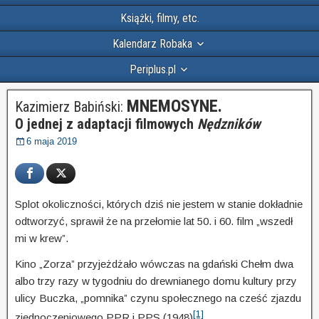
Książki, filmy, etc.
Kalendarz Robaka
Periplus.pl
MNEMOSYNE.
Kazimierz Babiński:
O jednej z adaptacji filmowych
Nędzników
6 maja 2019
Splot okoliczności, których dziś nie jestem w stanie dokładnie
odtworzyć, sprawił że na przełomie lat 50. i 60. film „wszedł
mi w krew”.
Kino „Zorza” przyjeżdżało wówczas na gdański Chełm dwa
albo trzy razy w tygodniu do drewnianego domu kultury przy
ulicy Buczka, „pomnika” czynu społecznego na cześć zjazdu
[1]
zjednoczeniowego PPR i PPS (1948)
.