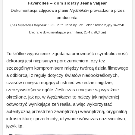
Faverolles – dom siostry Jeana Valjean
Dokumentacja zdjęciowa planu
Nędzników
prowadzona przez
producenta.
(
Les Miserables Keybook
. 1935. 20th Century Fox. Folder zawierający 84 cz-b.
fotografie dokumentujące plan filmu; 25,4 x 20,3 cm)
Tu krótkie wyjaśnienie: zgoda na umowność i symboliczność
dekoracji jest niepisanym porozumieniem, czy też
szczególnym kompromisem między twórcą dzieła filmowego
a odbiorcą i z reguły dotyczy światów niedookreślonych,
czasów i miejsc mogących istnieć wszędzie i nigdzie,
rzeczywistości w ogóle. Jeśli czas i miejsce są wyraźnie
określone, jak np. w
Nędznikach
, to należy jak najwierniej
odtworzyć wynikające zeń realia, a więc wykorzystać
autentyczną przestrzeń zewnętrzną i wewnętrzną, oryginalną
infrastrukturę i przedmioty, używane wówczas nazewnictwo,
język itp.