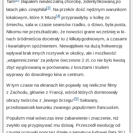
Tam
złapałem nieuleczalną chorobę, zidentyfikowaną po
[3]
latach jako
cinephilia
. Na prze­kór dość nędznym warunkom
[4]
lokalowym, które X Muzę
przyprawiłyby o kolkę ze
śmiechu, sala w cza­sie seansów rzadko, o dziwo, była pusta.
Nikomu nie przeszkadzało, że nowości grane wcześniej w ki­
nach śródmieścia docierały tu z kilkutygodniowym, a czasami
i kwartalnym opóźnieniem. Niewątpli­wie na dużą frekwencję
wpływał brak innych rozrywek w okolicy, ale i możliwość
„wtajem­ni­cze­nia” za jedyne ówczesne 2 zł, co nie było kwotą
zbyt wygórowaną w porównaniu z kosz­tami i trudem
wyprawy do dowolnego kina w centrum.
W tym czasie na ekranach kin pojawiły się nieliczne filmy
z Zachodu, głównie z Francji, wśród których dominowały
[5]
obrazy twórców z „lewego brzegu”
Sekwany,
przedstawicieli kierunku zwanego
populiz­mem francuskim
.
Populizm miał wówczas inne zabarwienie i znaczenie, niż
zwykło się przypisywać mu dzisiaj. Przeszedł ewolucję od
czystej rozrywki poprzez dzieła o tematyce ludowej (lata 30.)