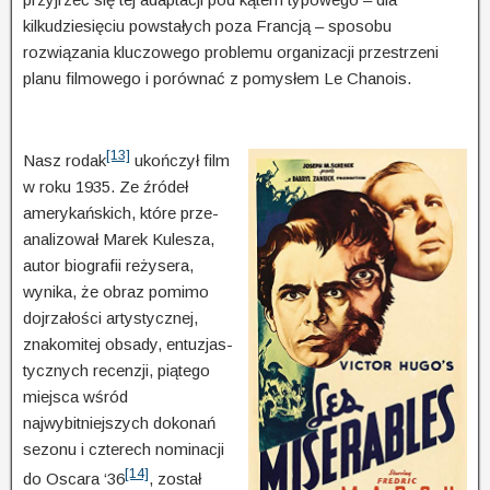
kilkudziesięciu powstałych poza Francją – sposobu
rozwiązania kluczowego problemu organizacji przestrzeni
planu filmowego i porównać z pomysłem Le Chanois.
[13]
Nasz rodak
ukończył film
w roku 1935. Ze źródeł
amerykańskich, które prze­
ana­lizował Marek Kulesza,
autor biografii reżysera,
wynika, że obraz pomimo
dojrzałości artystycznej,
znakomitej obsady, entuzjas­
tycz­nych recenzji, piątego
miejsca wśród
najwybitniejszych dokonań
sezonu i czterech nominacji
[14]
do Osca­ra ‘36
, został