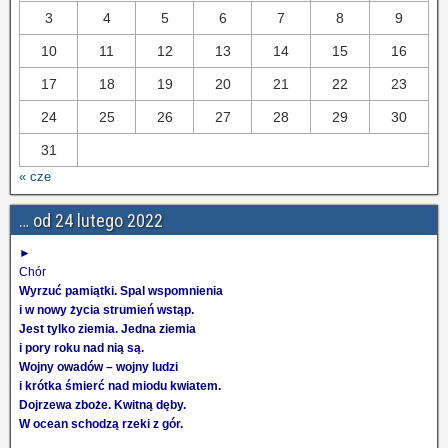
3
4
5
6
7
8
9
10
11
12
13
14
15
16
17
18
19
20
21
22
23
24
25
26
27
28
29
30
31
« cze
… od 24 lutego 2022
►
Chór
Wyrzuć pamiątki. Spal wspomnienia
i w nowy życia strumień wstąp.
Jest tylko ziemia. Jedna ziemia
i pory roku nad nią są.
Wojny owadów – wojny ludzi
i krótka śmierć nad miodu kwiatem.
Dojrzewa zboże. Kwitną dęby.
W ocean schodzą rzeki z gór.