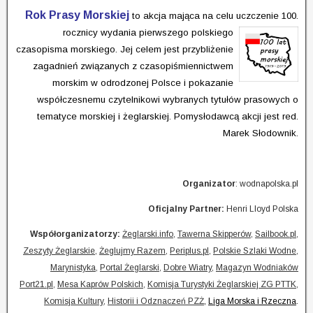
Rok Prasy Morskiej
to akcja mająca na celu uczczenie 100.
rocznicy wydania
pierwszego polskiego
czasopisma morskiego. Jej celem jest przybliżenie
zagadnień związanych z czasopiśmiennictwem
morskim w odrodzonej Polsce i pokazanie
współczesnemu czytelnikowi wybranych tytułów prasowych o
tematyce morskiej i żeglarskiej. Pomysłodawcą akcji jest red.
Marek Słodownik.
Organizator
: wodnapolska.pl
Oficjalny Partner:
Henri Lloyd Polska
Współorganizatorzy:
Żeglarski.info
,
Tawerna Skipperów
,
Sailbook.pl
,
Zeszyty Żeglarskie
,
Żeglujmy Razem
,
Periplus.pl
,
Polskie Szlaki Wodne
,
Marynistyka
,
Portal Żeglarski
,
Dobre Wiatry
,
Magazyn Wodniaków
Port21.pl
,
Mesa Kaprów Polskich
,
Komisja Turystyki Żeglarskiej ZG PTTK
,
Komisja Kultury,
Historii i Odznaczeń PZŻ
,
Liga Morska i Rzeczna
.