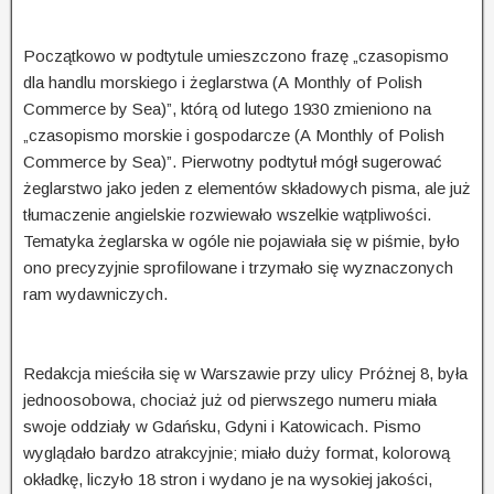
Początkowo w podtytule umieszczono frazę „czasopismo
dla handlu morskiego i żeglarstwa (A Month­ly of Polish
Commerce by Sea)”, którą od lutego 1930 zmieniono na
„czasopismo morskie i gospodarcze (A Monthly of Polish
Commerce by Sea)”. Pierwotny podtytuł mógł sugerować
żeglar­stwo jako jeden z elementów składowych pisma, ale już
tłumaczenie angielskie rozwiewało wszelkie wątpliwości.
Tematyka żeglarska w ogóle nie pojawiała się w piśmie, było
ono precyzyjnie sprofi­lo­wane i trzymało się wyznaczonych
ram wydawniczych.
Redakcja mieściła się w Warszawie przy ulicy Próżnej 8, była
jednoosobowa, chociaż już od pierw­szego numeru miała
swoje oddziały w Gdańsku, Gdyni i Katowicach. Pismo
wyglądało bardzo atrak­cyjnie; miało duży format, kolorową
okładkę, liczyło 18 stron i wydano je na wysokiej jakości,