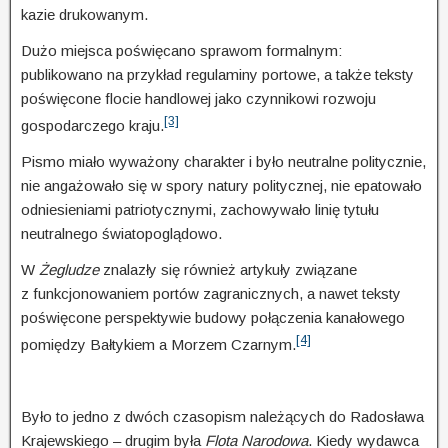
kazie drukowanym.
Dużo miejsca poświęcano sprawom formalnym:
publikowano na przykład regulaminy por­towe, a także teksty
poświęcone flocie handlowej jako czynnikowi rozwoju
[3]
gospodarczego kraju.
Pismo miało wyważony charakter i było neutralne politycznie,
nie angażowało się w spory natury politycznej, nie epatowało
odniesieniami patriotycznymi, zachowywało linię tytułu
neutralnego światopoglądowo.
W
Żegludze
znalazły się również artykuły związane
z funkcjonowaniem portów zagranicznych, a nawet teksty
poświęcone perspektywie budowy połączenia kanałowego
[4]
pomiędzy Bałtykiem a Morzem Czarnym.
Było to jedno z dwóch czasopism należących do Radosława
Krajewskiego – drugim była
Flota Naro­do­wa
. Kiedy wydawca