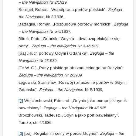
– the Navigation
. Nr 2/1929.
Betegel, Robert. „Współpraca portów polskich”.
Żegluga –
the Navigation
. Nr 2/1936.
Battaglia, Roman. „Rozbudowa obrotów morskich”.
Żegluga
– the Navigation
. Nr 5-6/1937.
Blitek, Piotr. „Gdańsk i Gdynia – dwa uzupełniające się
porty”.
Żegluga – the Navigation
. Nr 3-4/1939.
[ba] „Ruch portowy Gdyni i Gdańska”.
Żegluga – the
Navigation
. Nr 2/1939.
[Dr W. G.] „Porty polskiego obszaru celnego na Bałtyku”.
Żegluga – the Navigation
. Nr 2/1939.
Łęgowski, Stanisław. „Rozwój i znaczenie portów w Gdyni i
Gdańsku”.
Żegluga – the Navigation
. Nr 5/1939,
[2]
Wojciechowski, Edmund. „Gdynia jako europejski rynek
bawełniany”.
Żegluga – the Navigation
. Nr 4/1935.
Broczkowski, Tadeusz. „Gdynia jako port bawełniany”.
Tamże, str. 4/1936.
[3]
[ba] „Regulamin celny w porcie Gdynia”.
Żegluga – the