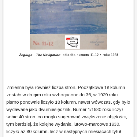
Żegluga – The Navigation
: okładka numeru 11-12 z roku 1928
Zmienna była również liczba stron. Początkowe 18 kolumn
zostało w drugim roku wzbogacone do 36, w 1929 roku
pismo ponownie liczyło 18 kolumn, nawet wówczas, gdy było
wydawane jako dwu­mie­sięcz­nik. Numer 1/1930 roku liczył
sobie 40 stron, co mogło sugerować zwiększenie obję­toś­ci,
tym bardziej, że kolejne wydanie, lutowo-marcowe 1930,
liczyło aż 80 kolumn, lecz w następ­nych miesiącach tytuł