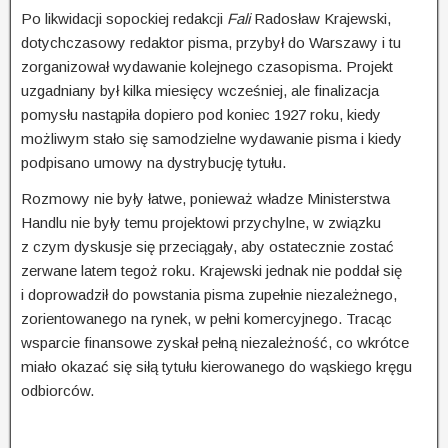
Po likwidacji sopockiej redakcji
Fali
Radosław Krajewski,
dotychczasowy redaktor pisma, przybył do Warszawy i tu
zorganizował wydawanie kolejnego czasopisma. Projekt
uzgadniany był kilka miesięcy wcześniej, ale finalizacja
pomysłu nastąpiła dopiero pod koniec 1927 roku, kiedy
możliwym stało się samodzielne wydawanie pisma i kiedy
podpisano umowy na dystrybucję tytułu.
Rozmowy nie były łatwe, ponieważ władze Ministerstwa
Handlu nie były temu projektowi przychyl­ne, w związku
z czym dyskusje się przeciągały, aby ostatecznie zostać
zerwane latem tegoż roku. Krajewski jednak nie poddał się
i doprowadził do powstania pisma zupełnie niezależnego,
zorien­to­wanego na rynek, w pełni komercyjnego. Tracąc
wsparcie finansowe zyskał pełną niezależ­ność, co wkrótce
miało okazać się siłą tytułu kierowanego do wąskiego kręgu
odbiorców.