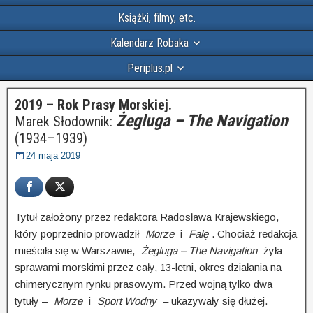
Książki, filmy, etc.
Kalendarz Robaka
Periplus.pl
2019 – Rok Prasy Morskiej.
Żegluga – The Navigation
Marek Słodownik:
(1934–1939)
24 maja 2019
Tytuł założony przez redaktora Radosława Krajewskiego,
który poprzednio prowadził
„
Morze
”
i
„
Falę
”
. Chociaż redakcja
mieściła się w Warszawie,
„
Żegluga – The Navigation
”
żyła
sprawami morskimi przez cały, 13-letni, okres działa­nia na
chimerycznym rynku prasowym. Przed wojną tylko dwa
tytuły –
„
Morze
”
i
„
Sport Wodny
”
– ukazy­wa­ły się dłużej.