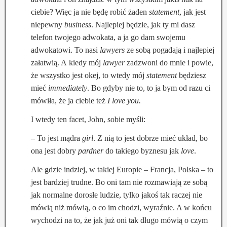
ciebie? Więc ja nie będę robić żaden
statement
, jak jest
niepewny
business
. Najlepiej będzie, jak ty mi dasz
telefon twojego adwokata, a ja go dam swojemu
adwokatowi. To nasi
lawyers
ze sobą pogadają i najlepiej
załatwią. A kiedy mój
lawyer
zadzwoni do mnie i powie,
że wszystko jest okej, to wtedy mój
statement
będziesz
mieć
immediately
. Bo gdyby nie to, to ja bym od razu ci
mówiła, że ja ciebie też
I love you.
I wtedy ten facet, John, sobie myśli:
– To jest mądra
girl
. Z nią to jest dobrze mieć układ, bo
ona jest dobry
pardner
do takiego byznesu jak
love
.
Ale gdzie indziej, w takiej Europie – Francja, Polska – to
jest bardziej trudne. Bo oni tam nie rozmawiają ze sobą
jak normalne dorosłe ludzie, tylko jakoś tak raczej nie
mówią niż mówią, o co im chodzi, wyraźnie. A w końcu
wychodzi na to, że jak już oni tak długo mówią o czym