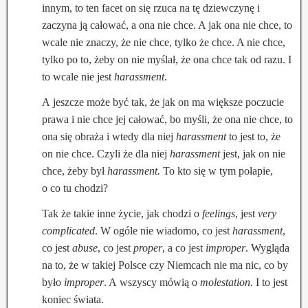
innym, to ten facet on się rzuca na tę dziewczynę i
zaczyna ją całować, a ona nie chce. A jak ona nie chce, to
wcale nie znaczy, że nie chce, tylko że chce. A nie chce,
tylko po to, żeby on nie myślał, że ona chce tak od razu. I
to wcale nie jest
harassment
.
A jeszcze może być tak, że jak on ma większe poczucie
prawa i nie chce jej całować, bo myśli, że ona nie chce, to
ona się obraża i wtedy dla niej
harassment
to jest to, że
on nie chce. Czyli że dla niej
harassment
jest, jak on nie
chce, żeby był
harassment.
To kto się w tym połapie,
o co tu chodzi?
Tak że takie inne życie, jak chodzi o
feelings
, jest
very
complicated
. W ogóle nie wiadomo, co jest
harassment
,
co jest
abuse
, co jest
proper
, a co jest
improper
. Wygląda
na to, że w takiej Polsce czy Niemcach nie ma nic, co by
było
improper
. A wszyscy mówią o
molestation
. I to jest
koniec świata.