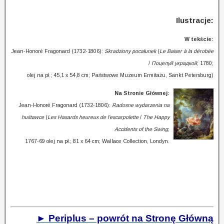
Ilustracje:
W tekście:
Jean-Honoré Fragonard (1732-1806):
Skradziony pocałunek
(
Le Baiser à la dérobée
/
Поцелуй украдкой
; 1780;
olej na pł.; 45,1 x 54,8 cm; Państwowe Muzeum Ermitażu, Sankt Petersburg)
Na Stronie Głównej:
Jean-Honoré Fragonard (1732-1806):
Radosne wydarzenia na
huśtawce
(
Les Hasards heureux de l’escarpolette
/
The Happy
Accidents of the Swing
;
1767-69 olej na pł.; 81 x 64 cm; Wallace Collection, Londyn.
► Periplus – powrót na Stronę Główną