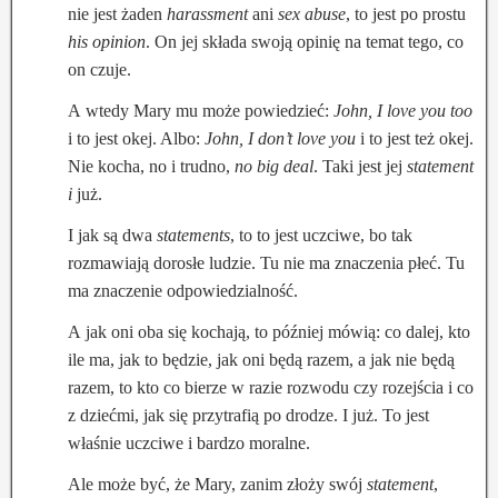
nie jest żaden
harassment
ani
sex abuse
, to jest po prostu
his opinion
. On jej składa swoją opinię na temat tego, co
on czuje.
A wtedy Mary mu może powiedzieć:
John, I love you too
i to jest okej. Albo:
John, I don’t love you
i to jest też okej.
Nie kocha, no i trudno,
no big deal
. Taki jest jej
statement
i
już.
I jak są dwa
statements
, to to jest uczciwe, bo tak
rozmawiają dorosłe ludzie. Tu nie ma znaczenia płeć. Tu
ma znaczenie odpowie­dzialność.
A jak oni oba się kochają, to później mówią: co dalej, kto
ile ma, jak to będzie, jak oni będą razem, a jak nie będą
razem, to kto co bierze w razie rozwodu czy rozejścia i co
z dziećmi, jak się przytrafią po drodze. I już. To jest
właśnie uczciwe i bardzo moralne.
Ale może być, że Mary, zanim złoży swój
statement
,