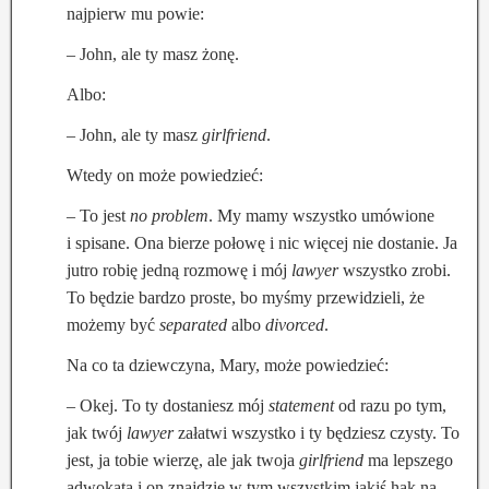
najpierw mu powie:
– John, ale ty masz żonę.
Albo:
– John, ale ty masz
girlfriend
.
Wtedy on może powiedzieć:
– To jest
no problem
. My mamy wszystko umówione
i spisane. Ona bierze połowę i nic więcej nie dostanie. Ja
jutro robię jedną rozmowę i mój
lawyer
wszystko zrobi.
To będzie bardzo proste, bo myśmy przewidzieli, że
możemy być
separated
albo
divorced
.
Na co ta dziewczyna, Mary, może powiedzieć:
– Okej. To ty dostaniesz mój
statement
od razu po tym,
jak twój
lawyer
załatwi wszystko i ty będziesz czysty. To
jest, ja tobie wierzę, ale jak twoja
girlfriend
ma lepszego
adwokata i on znajdzie w tym wszystkim jakiś hak na