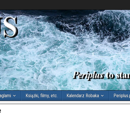
aglami
Książki, filmy, etc.
Kalendarz Robaka
Periplus.
e