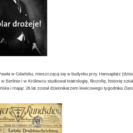
i Pawła w Gdańsku, mieszczącą się w budynku przy Hansaplatz (dzisia
 Berlinie i w Królewcu studiował teatrologię, filozofię, historię sztuki
ańska i mając 28 lat został dziennikarzem lewicowego tygodnika
Danz