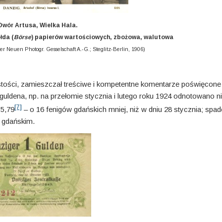
Dwór Artusa, Wielka Hala.
łda (
Börse
) papierów wartościowych, zbożowa, walutowa
r Neuen Photogr. Gesselschaft A.-G.; Steglitz-Berlin, 1906)
stości, zamieszczał treściwe i kompetentne komen­ta­rze poświęcon
guldena, np. na przełomie stycznia i lutego roku 1924 odnotowano 
[7]
 5,79
– o 16 fenigów gdańskich mniej, niż w dniu 28 stycz­nia; spad
m gdańskim.