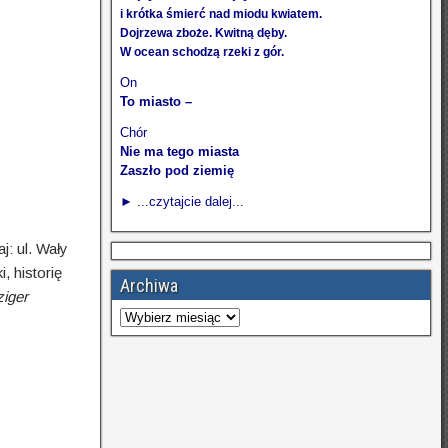
i krótka śmierć nad miodu kwiatem.
Dojrzewa zboże. Kwitną dęby.
W ocean schodzą rzeki z gór.
On
To miasto –
Chór
Nie ma tego miasta
Zaszło pod ziemię
► ...czytajcie dalej...
j: ul. Wały
, historię
Archiwa
iger