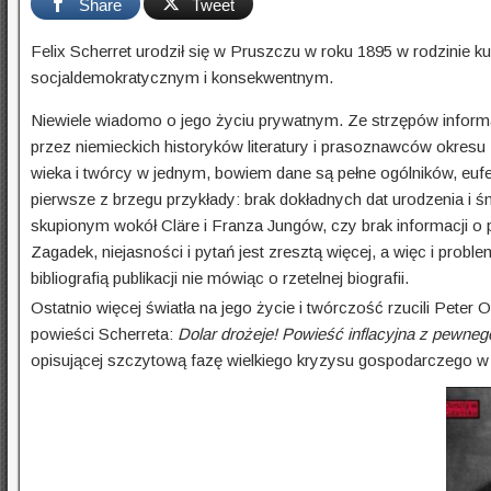
Share
Tweet
Felix Scherret urodził się w Pruszczu w roku 1895 w rodzinie ku
socjaldemokratycznym i konsekwentnym.
Niewiele wiadomo o jego życiu prywatnym. Ze strzępów inform
przez niemieckich historyków literatury i praso­znaw­ców okresu
wieka i twórcy w jednym, bowiem dane są pełne ogólników, euf
pierwsze z brzegu przykłady: brak dokładnych dat urodzenia i 
skupionym wokół Cläre i Franza Jungów, czy brak informacji o p
Zagadek, niejasności i pytań jest zresztą więcej, a więc i prob
bibliografią publikacji nie mówiąc o rze­tel­nej biografii.
Ostatnio więcej światła na jego życie i twórczość rzucili Peter O
powieści Scherreta:
Dolar drożeje! Powieść inflacyjna z pew­ne
opisującej szczyto­wą fazę wielkiego kryzysu gospodar­czego 