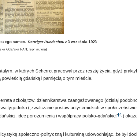
rwszego numeru
Danziger Rundschau
z 3 września 1923
teka Gdańska PAN; repr. autora)
ałym, w których Scherret pracował przez resztę życia, gdyż prakty
owieścią gdańską i pamięcią o tym mieście.
erreta szkołą tzw. dziennikarstwa zaangażowanego (dzisiaj podobno 
owa tygodnika („zwalczanie postaw antysemickich w społeczeństwie
[4]
dańskiej, idee porozumienia i współpracy polsko-gdańskiej”
) okaza
cys­tykę społecz­no-poli­tyczną i kulturalną udowodniając, że był doc