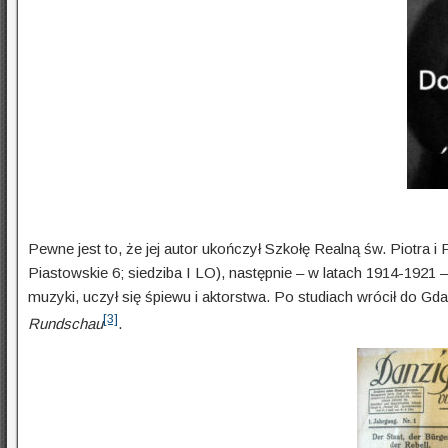
Pewne jest to, że jej autor ukończył Szkołę Realną św. Piotra 
Piastow­skie 6; siedziba I LO), następnie – w latach 1914-1921 – w
muzyki, uczył się śpiewu i aktorstwa. Po studiach wrócił do Gd
[3]
Rundschau
.