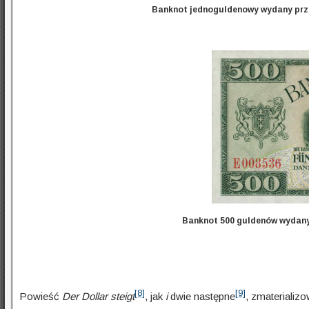
Banknot jednoguldenowy wydany pr
Banknot 500 guldenów wydan
[8]
[9]
Powieść
Der Dollar steigt
, jak
i
dwie następne
, zmaterializ