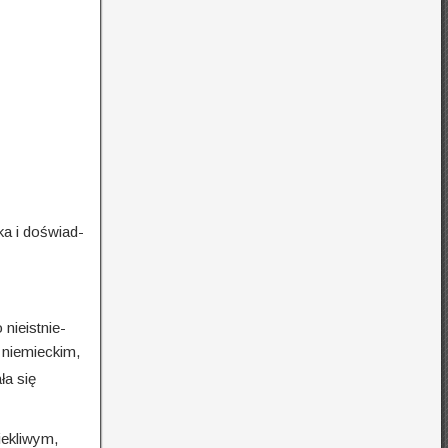
ka i doświad­
nieistnie­
 niemieckim,
ła się
iekliwym,