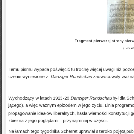
Fragment pierwszej strony pie
(Biblio
Temu pismu wypada poświęcić tu trochę więcej uwagi niż pozost
czenie wyniesione z
Danziger Rundschau
zaowocowały ważną p
Wychodzący w latach 1923-26
Danziger
Rundschau
był dla Sch
jącego), a więc ważnym epizodem w jego życiu. Linia program
propagowanie ideałów liberalnych, hasła wierności konstytucji g
zbieżna z jego poglądami – przynajmniej w części.
Na łamach tego tygodnika Scherret uprawiał szeroko pojętą publi