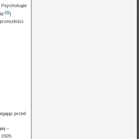
ur Psychologie
[6]
ki”
)
 przeszłości
zegając przed
iej –
 1920.