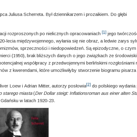
pca Juliusa Scherreta. Był dziennikarzem i prozaikiem. Do głębi
[1]
acji rozproszonych po nielicznych opracowaniach
jego twórczośc
 20-lecia międzywojennego, wyłania się nie obraz, a ledwie zarys syl
emizmów, sprzeczności i niedo­po­wie­dzeń. Są epizodyczne, o czy
śmierci (1950), brak bliższych danych o jego związkach ze środowisk
otencjalnej współpracy z przedwojennymi berlińskimi rozgłoś­nia­mi
lemów z kweren­dami, które umożliwiłyby stworzenie biogramu pisarza
[2]
liver Loew i Adrian Mitter, autorzy posłowia
do pols­kie­go wydania
go starego miasta
(
Der Dollar steigt: Inflations­roman aus einer alten St
w Gdańsku w latach 1920-23.