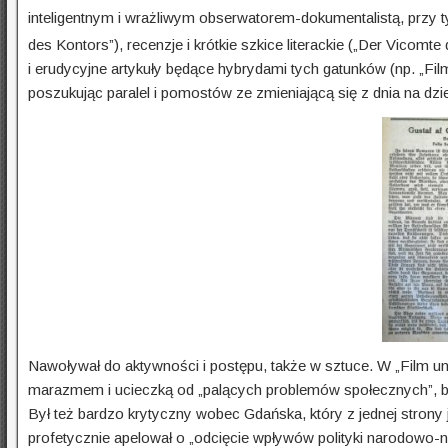
inteligentnym i wrażliwym obserwatorem-dokumentalistą, przy ty
des Kontors”), recenzje i krótkie szkice literackie („Der Vicomt
i erudycyjne artykuły będące hybrydami tych gatunków (np. „Film
poszukując paralel i pomostów ze zmie­nia­jącą się z dnia na dzi
Nawoływał do aktywności i postępu, także w sztuce. W „Film u
marazmem i ucieczką od „palących problemów społecz­nych”, bo 
Był też bardzo krytyczny wobec Gdańska, który z jednej strony j
profetycznie apelował o „odcięcie wpływów polityki narodowo-n