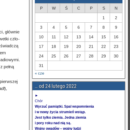
P
W
Ś
C
P
S
N
1
2
3
4
5
6
7
8
9
i, głównie
10
11
12
13
14
15
16
wetki czło­
m świadczą
17
18
19
20
21
22
23
iem
24
25
26
27
28
29
30
 radiowymi.
31
 z pełną
« cze
 pierwszej
… od 24 lutego 2022
adt
),
►
Chór
Wyrzuć pamiątki. Spal wspomnienia
i w nowy życia strumień wstąp.
Jest tylko ziemia. Jedna ziemia
i pory roku nad nią są.
Wojny owadów – wojny ludzi