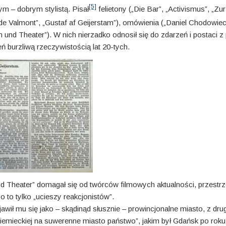
[5]
m – dobrym stylistą. Pisał
felietony („Die Bar”, „Activismus”, „Z
e de Valmont”, „Gustaf af Geijerstam”), omówienia („Daniel Chodo­wiec
 und Theater”). W nich nierzadko odnosił się do zdarzeń i postaci z
eń burzliwą rzeczywistością lat 20-tych.
nd Theater” domagał się od twórców filmowych aktualności, przestr
to tylko „ucieszy reakcjonistów”.
awił mu się jako – skądinąd słusznie – prowincjonalne miasto, z drug
iemieckiej na suwerenne miasto państwo”, jakim był Gdańsk po roku