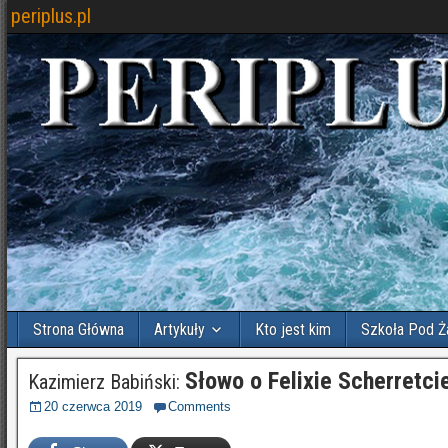
periplus.pl
Strona Główna
Artykuły
Kto jest kim
Szkoła Pod Ż
Słowo o Felixie Scherretci
Kazimierz Babiński:
20 czerwca 2019
Comments