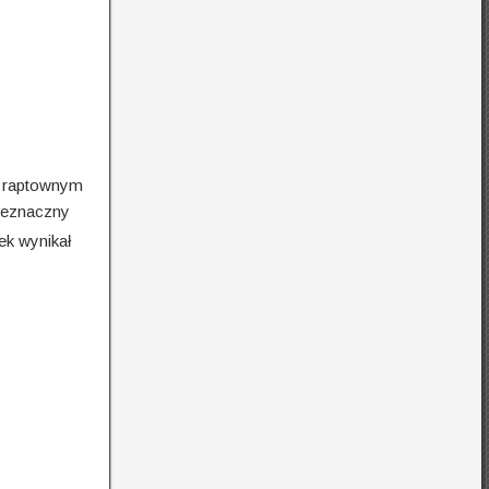
e raptownym
nieznaczny
ek wynikał