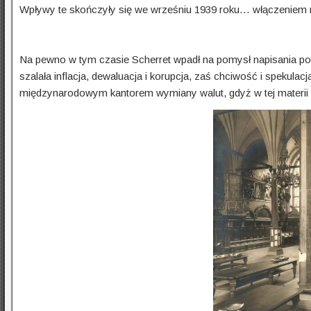
Wpływy te skończyły się we wrześniu 1939 roku… włączeniem m
Na pewno w tym czasie Scherret wpadł na pomysł napisania p
szalała inflacja, dewaluacja i korupcja, zaś chciwość i spekul
międzynarodowym kantorem wymiany walut, gdyż w tej materii 