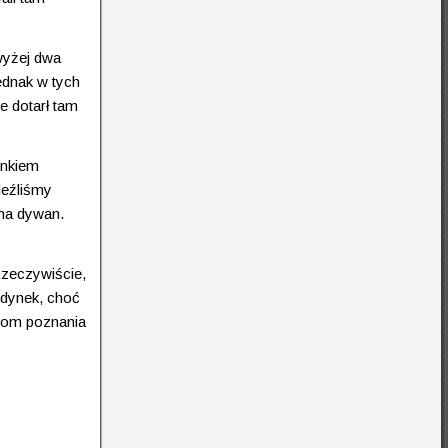
wyżej dwa
ednak w tych
e dotarł tam
unkiem
ieźliśmy
 na dywan.
Rzeczywiście,
udynek, choć
ciom poznania