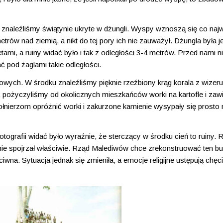
naleźliśmy świątynie ukryte w dżungli. Wyspy wznoszą się co naj
trów nad ziemią, a nikt do tej pory ich nie zauważył. Dżungla była j
mi, a ruiny widać było i tak z odległości 3-4 metrów. Przed nami ni
ć pod żaglami takie odległości.
wych. W środku znaleźliśmy pięknie rzeźbiony krąg korala z wizer
, pożyczyliśmy od okolicznych mieszkańców worki na kartofle i zaw
łnierzom opróżnić worki i zakurzone kamienie wysypały się prosto
otografii widać było wyraźnie, że sterczący w środku cień to ruiny. 
ikt nie spojrzał właściwie. Rząd Malediwów chce zrekonstruować ten b
wna. Sytuacja jednak się zmieniła, a emocje religijne ustępują chę