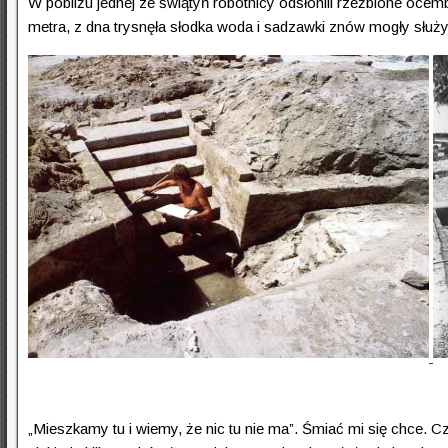
W pobliżu jednej ze świątyń robotnicy odsłonili rzeźbione ocem
metra, z dna trysnęła słodka woda i sadzawki znów mogły służyć d
„Mieszkamy tu i wiemy, że nic tu nie ma”. Śmiać mi się chce.