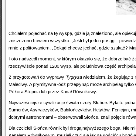
Chciałem pojechać na tę wyspę, gdzie ją znaleziono, ale opiekuj
zniszczono bowiem wszystko. „Jeśli był jeden posąg – powiedzi
mnie z politowaniem: „Dokąd chcesz jechać, gdzie szukać? Ma
I oto nadszedł moment, w którym okazało się, że dobrze być 
rzeczywiście ponad 1200 wysp, ale południowa część archipel
Z przygotowań do wyprawy
Tygrysa
wiedziałem, że żeglując z m
Malediwy. A prymitywna łódź przepłynąć może archipelag tylko
Półtora Stopnia lub przez Kanał Równikowy.
Najwcześniejsze cywilizacje świata czciły Słońce. Była to jedna
Sumerów, Asyryjczyków, Babilończyków, Hetytów, Fenicjan, mies
dobrymi astronomami – obserwowali Słońce, znali pojęcie równika
Dla czcicieli Słońca równik był drogą najwyższego boga. Nie mia
Kanałem Równikowym, musieli czuć się jak na gościńcu bogów, i 