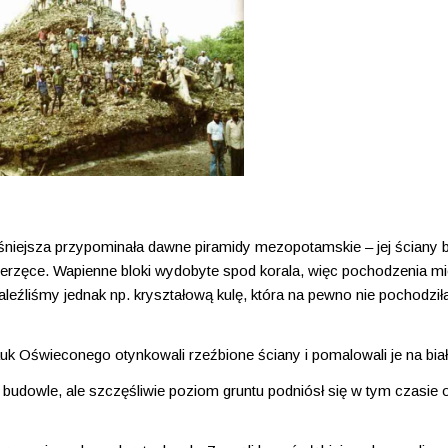
eśniejsza przypominała dawne piramidy mezopotamskie – jej ściany 
ierzęce. Wapienne bloki wydobyte spod korala, więc pochodzenia m
eźliśmy jednak np. kryształową kulę, która na pewno nie pochodziła 
Oświeconego otynkowali rzeźbione ściany i pomalowali je na biał
i budowle, ale szczęśliwie poziom gruntu podniósł się w tym czasie o