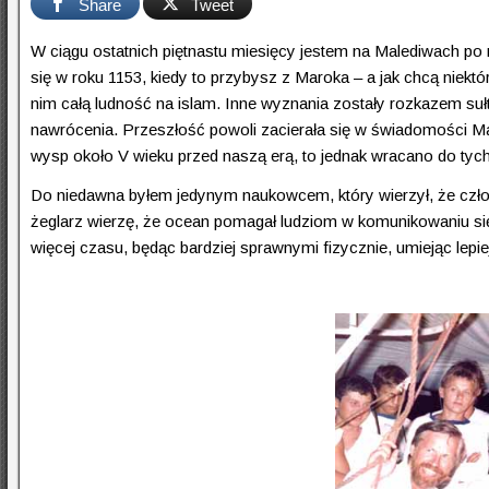
Share
Tweet
W ciągu ostatnich piętnastu miesięcy jestem na Malediwach po
się w roku 1153, kiedy to przybysz z Maroka – a jak chcą niektór
nim całą ludność na islam. Inne wyznania zostały rozkazem s
nawrócenia. Przeszłość powoli zacierała się w świadomości Ma
wysp około V wieku przed naszą erą, to jednak wracano do tyc
Do niedawna byłem jedynym naukowcem, który wierzył, że człow
żeglarz wierzę, że ocean pomagał ludziom w komunikowaniu się, że
więcej czasu, będąc bardziej sprawnymi fizycznie, umiejąc lepi