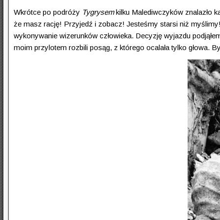
Wkrótce po podróży
Tygrysem
kilku Malediwczyków znalazło kam
że masz rację! Przyjedź i zobacz! Jesteśmy starsi niż myślimy!
wykonywanie wizerunków człowieka. Decyzję wyjazdu podjąłem n
moim przylotem rozbili posąg, z którego ocalała tylko głowa. B