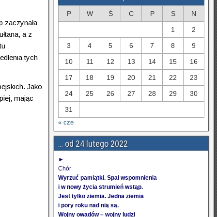
P
W
Ś
C
P
S
N
sp zaczynała
1
2
ułtana, a z
tu
3
4
5
6
7
8
9
edlenia tych
10
11
12
13
14
15
16
17
18
19
20
21
22
23
ejskich. Jako
24
25
26
27
28
29
30
piej, mając
31
« cze
… od 24 lutego 2022
►
Chór
Wyrzuć pamiątki. Spal wspomnienia
i w nowy życia strumień wstąp.
Jest tylko ziemia. Jedna ziemia
i pory roku nad nią są.
Wojny owadów – wojny ludzi