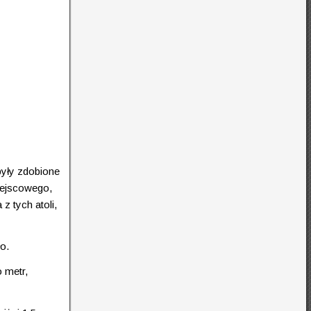
były zdobione
iejscowego,
z tych atoli,
o.
 metr,