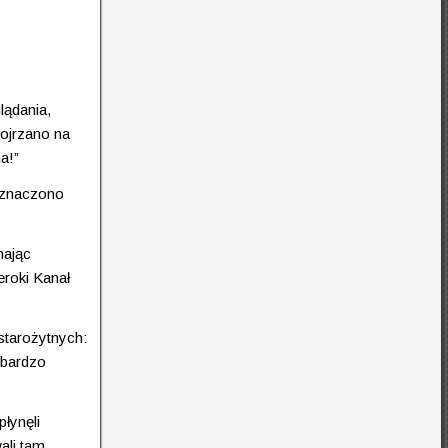
lądania,
pojrzano na
a!”
zaznaczono
nając
roki Kanał
 starożytnych:
 bardzo
płynęli
ali tam