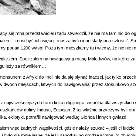
ący się mną przedstawiciel rządu stwierdził, że nie ma tam nic do og
ałem – musi być ich więcej, muszą być i inne ślady przeszłości”. S
my ponad 1200 wysp! Poza tym mieszkamy tu i wiemy, że nic nie m
żeglarzem. Spojrzałem na nawigacyjną mapę Malediwów, na której 
agu leży za równikiem…
onsunem z Afryki do Indii nie da się płynąć inaczej, jak tylko przeci
 w dwóch miejscach, łatwych do nawigowania: przez stosunkowo sze
 z najwcześniejszych form kultu religijnego, wspólna dla wszystkich
zkańców doliny Indusu, Egipcjan. Z tej właśnie przyczyny byli oni
, ekliptyki, potrafili nawigować według Słońca i innych gwiazd.
łem więc żadnych wątpliwości, gdzie należy szukać – jeśli ci ludzie 
było dla mnie jasne, że jeśli napotkali po drodze wyspę, to zbudow