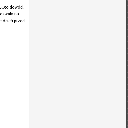
: „Oto dowód,
zezwala na
e dzień przed