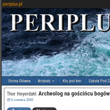
periplus.pl
Strona Główna
Artykuły
Kto jest kim
Szkoła Pod Ż
Archeolog na gościńcu bogów
Thor Heyerdahl:
3 czerwca 2020