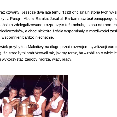
 raz czwarty. Jeszcze dwa lata temu
oficjalna historia tych wy
[1982]
zy: z Persji – Abu al Barakat Jusuf al-Barbari nawrócił panującego s
ułtańskim zdelegalizowane, rozpoczęto też rachubę czasu od momen
lediwczyków, a choć niektóre źródła wspominały o możliwości zasi
h wspomnień bardzo niechętnie.
iek przybył na Malediwy na długo przed rozwojem cywilizacji europ
 starożytni podróżowali tak, jak my teraz, ba – robili to o wiele le
ej wykorzystać zasoby morza, wiatr, prądy.