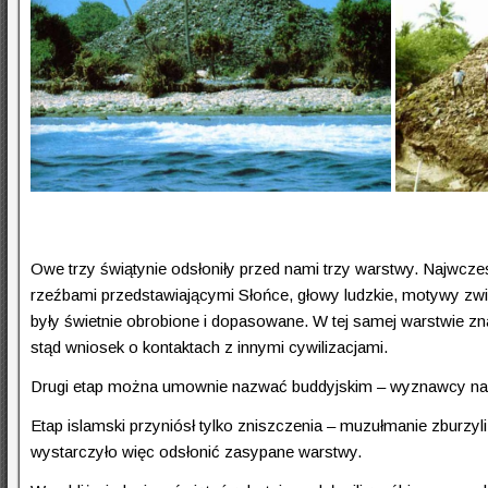
Owe trzy świątynie odsłoniły przed nami trzy warstwy. Najwcz
rzeźbami przedstawiającymi Słońce, głowy ludzkie, motywy zw
były świetnie obrobione i dopasowane. W tej samej warstwie znal
stąd wniosek o kontaktach z innymi cywilizacjami.
Drugi etap można umownie nazwać buddyjskim – wyznawcy nauk 
Etap islamski przyniósł tylko zniszczenia – muzułmanie zburzyl
wystarczyło więc odsłonić zasypane warstwy.