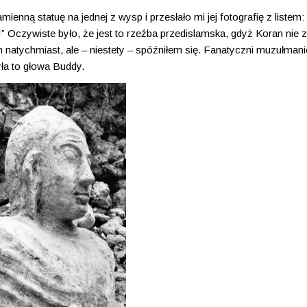
ienną statuę na jednej z wysp i przesłało mi jej fotografię z listem
” Oczywiste było, że jest to rzeźba przedislamska, gdyż Koran nie 
atychmiast, ale – niestety – spóźniłem się. Fanatyczni muzułmani
yła to głowa Buddy.