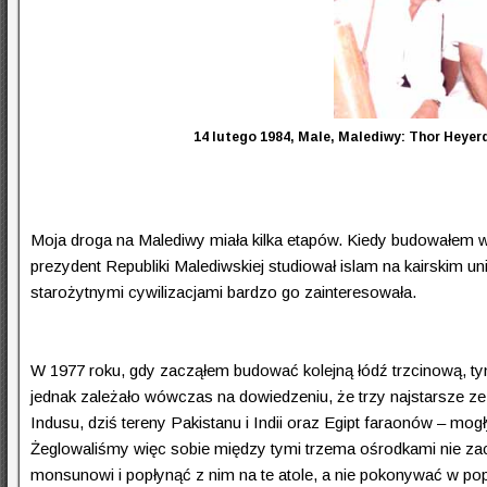
14 lutego 1984, Male, Malediwy: Thor Heye
Moja droga na Malediwy miała kilka etapów. Kiedy budowałem 
prezydent Republiki Malediwskiej studiował islam na kairskim 
starożytnymi cywilizacjami bardzo go zainteresowała.
W 1977 roku, gdy zacząłem budować kolejną łódź trzcinową, ty
jednak zależało wówczas na dowiedzeniu, że trzy najstarsze ze z
Indusu, dziś tereny Pakistanu i Indii oraz Egipt faraonów – mog
Żeglowaliśmy więc sobie między tymi trzema ośrodkami nie za
monsunowi i popłynąć z nim na te atole, a nie pokonywać w p