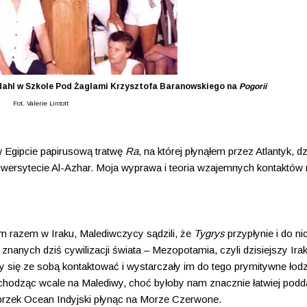
rdahl w Szkole Pod Żaglami Krzysztofa Baranowskiego na
Pogorii
Fot. Valerie Lintott
w Egipcie papirusową tratwę
Ra
, na której płynąłem przez Atlantyk, dz
uniwersytecie Al-Azhar. Moja wyprawa i teoria wzajemnych kontaktów
m razem w Iraku, Malediwczycy sądzili, że
Tygrys
przypłynie i do ni
nanych dziś cywilizacji świata – Mezopotamia, czyli dzisiejszy Irak
ły się ze sobą kontaktować i wystarczały im do tego prymitywne łodzi
chodząc wcale na Malediwy, choć byłoby nam znacznie łatwiej podd
oprzek Ocean Indyjski płynąc na Morze Czerwone.