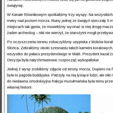
świątynię.
W Kanale Równikowym spotkaliśmy trzy wyspy. Na wszystkich z
metry nad poziom morza. Ruiny jednej ze świątyń sterczały 5 me
miejscach tak gęsta, że musieliśmy wycinać w niej drogę maczeta
żaden archeolog – nikt nie wierzył, że starożytni mogli przebywa
Po oczyszczeniu terenu zobaczyliśmy usypiska z bloków koralo
Słońca. Zebraliśmy około szesnastu takich kamieni koralowych
wszystko do pałacu prezydenckiego w Malé. Prezydent kazał żo
Decyzja była natychmiastowa: rozpocząć wykopaliska!
Jednej z wysp zrobiliśmy zdjęcie od strony morza. Dopiero na f
była to pagoda buddyjska. Patrzyły na nią tysiące ludzi, ale n
do niedawna ortodoksyjna frakcja muzułmańska była temu przeci
własnej historii.