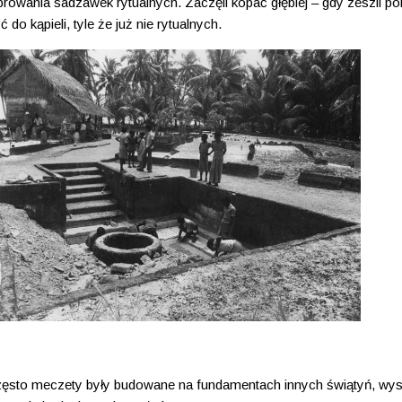
browania sadzawek rytualnych. Zaczęli kopać głębiej – gdy zeszli pon
o kąpieli, tyle że już nie rytualnych.
 Często meczety były budowane na fundamentach innych świątyń, wys