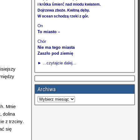
i krótka śmierć nad miodu kwiatem.
Dojrzewa zboże. Kwitną dęby.
W ocean schodzą rzeki z gór.
On
To miasto –
Chór
Nie ma tego miasta
Zaszło pod ziemię
► ...czytajcie dalej...
isiejszy
 między
Archiwa
ch. Mnie
, dolina
e z trzciny.
ać się