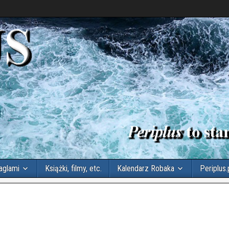
aglami
Książki, filmy, etc.
Kalendarz Robaka
Periplus.