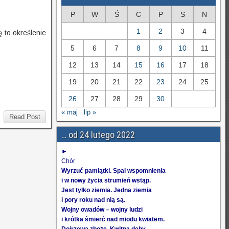
P
W
Ś
C
P
S
N
1
2
3
4
ę to określenie
5
6
7
8
9
10
11
12
13
14
15
16
17
18
19
20
21
22
23
24
25
26
27
28
29
30
« maj
lip »
Read Post
… od 24 lutego 2022
►
Chór
Wyrzuć pamiątki. Spal wspomnienia
i w nowy życia strumień wstąp.
Jest tylko ziemia. Jedna ziemia
i pory roku nad nią są.
Wojny owadów – wojny ludzi
i krótka śmierć nad miodu kwiatem.