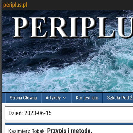
periplus.pl
Strona Główna
Artykuły
Kto jest kim
Szkoła Pod Ż
Dzień:
2023-06-15
Przypis i metoda.
Kazimierz Robak: