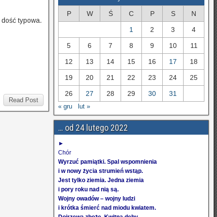
P
W
Ś
C
P
S
N
a dość typowa.
1
2
3
4
5
6
7
8
9
10
11
12
13
14
15
16
17
18
19
20
21
22
23
24
25
26
27
28
29
30
31
Read Post
« gru
lut »
… od 24 lutego 2022
►
Chór
Wyrzuć pamiątki. Spal wspomnienia
i w nowy życia strumień wstąp.
Jest tylko ziemia. Jedna ziemia
i pory roku nad nią są.
Wojny owadów – wojny ludzi
i krótka śmierć nad miodu kwiatem.