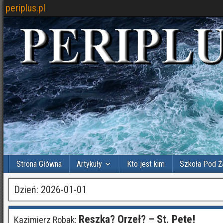
periplus.pl
Strona Główna
Artykuły
Kto jest kim
Szkoła Pod Ż
Dzień:
2026-01-01
Reszka? Orzeł? – St. Pete!
Kazimierz Robak: