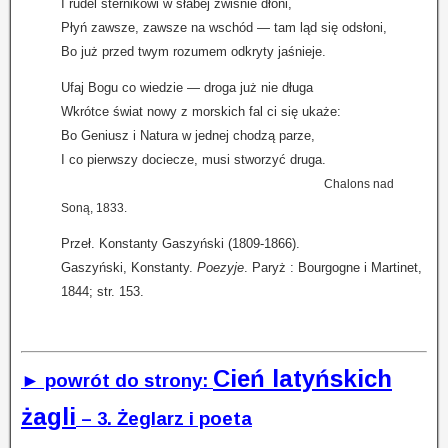
I rudel sternikowi w słabej zwiśnie dłoni,
Płyń zawsze, zawsze na wschód — tam ląd się odsłoni,
Bo już przed twym rozumem odkryty jaśnieje.
Ufaj Bogu co wiedzie — droga już nie długa
Wkrótce świat nowy z morskich fal ci się ukaże:
Bo Geniusz i Natura w jednej chodzą parze,
I co pierwszy dociecze, musi stworzyć druga.
Chalons nad
Soną, 1833.
Przeł. Konstanty Gaszyński (1809-1866).
Gaszyński, Konstanty.
Poezyje
. Paryż : Bourgogne i Martinet,
1844; str. 153.
Cień latyńskich
► powrót do strony:
żagli
– 3. Żeglarz i poeta