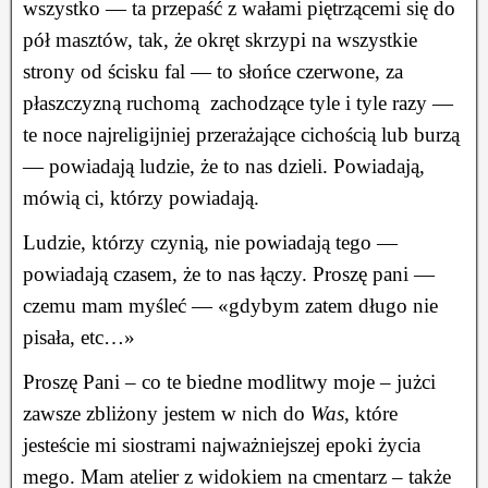
wszystko — ta przepaść z wałami piętrzącemi się do
pół masztów, tak, że okręt skrzypi na wszystkie
strony od ścisku fal — to słońce czerwone, za
płaszczyzną ruchomą zachodzące tyle i tyle razy —
te noce najreligijniej przerażające cichością lub burzą
— powiadają ludzie, że to nas dzieli. Powiadają,
mówią ci, którzy powiadają.
Ludzie, którzy czynią, nie powiadają tego —
powiadają czasem, że to nas łączy. Proszę pani —
czemu mam myśleć — «gdybym zatem długo nie
pisała, etc…»
Proszę Pani – co te biedne modlitwy moje – jużci
zawsze zbliżony jestem w nich do
Was
, które
jesteście mi siostrami najważniejszej epoki życia
mego. Mam atelier z widokiem na cmentarz – także