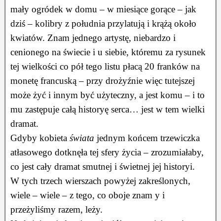
mały ogródek w domu – w miesiące gorące – jak
dziś – kolibry z południa przylatują i krążą około
kwiatów. Znam jednego artystę, niebardzo i
cenionego na świecie i u siebie, któremu za rysunek
tej wielkości co pół tego listu płacą 20 franków na
monetę francuską – przy drożyźnie więc tutejszej
może żyć i innym być użyteczny, a jest komu – i to
mu zastępuje całą historyę serca… jest w tem wielki
dramat.
Gdyby kobieta
świata
jednym końcem trzewiczka
atłasowego dotknęła tej sfery życia – zrozumiałaby,
co jest cały dramat smutnej i świetnej jej historyi.
W tych trzech wierszach powyżej zakreślonych,
wiele – wiele – z tego, co oboje znam y i
przeżyliśmy razem, leży.