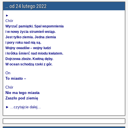
… od 24 lutego 2022
►
Chór
Wyrzuć pamiątki. Spal wspomnienia
i w nowy życia strumień wstąp.
Jest tylko ziemia. Jedna ziemia
i pory roku nad nią są.
Wojny owadów – wojny ludzi
i krótka śmierć nad miodu kwiatem.
Dojrzewa zboże. Kwitną dęby.
W ocean schodzą rzeki z gór.
On
To miasto –
Chór
Nie ma tego miasta
Zaszło pod ziemię
► ...czytajcie dalej...