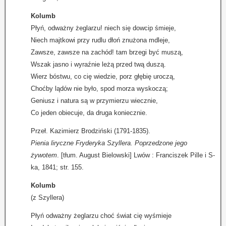
Kolumb
Płyń, odważny żeglarzu! niech się dowcip śmieje,
Niech majtkowi przy rudlu dłoń znużona mdleje,
Zawsze, zawsze na zachód! tam brzegi być muszą,
Wszak jasno i wyraźnie leżą przed twą duszą.
Wierz bóstwu, co cię wiedzie, porz głębię uroczą,
Choćby lądów nie było, spod morza wyskoczą;
Geniusz i natura są w przymierzu wiecznie,
Co jeden obiecuje, da druga koniecznie.
Przeł. Kazimierz Brodziński (1791-1835).
Pienia liryczne Fryderyka Szyllera. Poprzedzone jego
żywotem
. [tłum. August Bielowski] Lwów : Franciszek Pille i S-
ka, 1841; str. 155.
Kolumb
(z Szyllera)
Płyń odważny żeglarzu choć świat cię wyśmieje