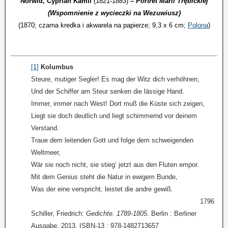
Norwid, Cyprian Kamil
(1821-1883)
–
Portret Marii Trębickiej
(Wspomnienie z wycieczki na Wezuwiusz)
(1870; czarna kredka i akwarela na papierze; 9,3 x 6 cm;
Polona
)
[1]
Kolumbus
Steure, mutiger Segler! Es mag der Witz dich verhöhnen,
Und der Schiffer am Steur senken die lässige Hand.
Immer, immer nach West! Dort muß die Küste sich zeigen,
Liegt sie doch deutlich und liegt schimmernd vor deinem
Verstand.
Traue dem leitenden Gott und folge dem schweigenden
Weltmeer,
Wär sie noch nicht, sie stieg‘ jetzt aus den Fluten empor.
Mit dem Genius steht die Natur in ewigem Bunde,
Was der eine verspricht, leistet die andre gewiß.
1796
Schiller, Friedrich:
Gedichte. 1789-1805
. Berlin : Berliner
Ausgabe, 2013. ISBN-13 :‎ 978-1482713657