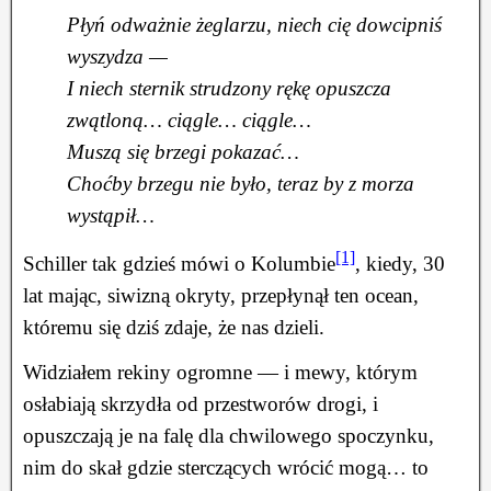
Płyń odważnie żeglarzu, niech cię dowcipniś
wyszydza —
I niech sternik strudzony rękę opuszcza
zwątloną… ciągle… ciągle…
Muszą się brzegi pokazać…
Choćby brzegu nie było, teraz by z morza
wystąpił…
[1]
Schiller tak gdzieś mówi o Kolumbie
, kiedy, 30
lat mając, siwizną okryty, przepłynął ten ocean,
któremu się dziś zdaje, że nas dzieli.
Widziałem rekiny ogromne — i mewy, którym
osłabiają skrzydła od przestworów drogi, i
opuszczają je na falę dla chwilowego spoczynku,
nim do skał gdzie sterczących wrócić mogą… to