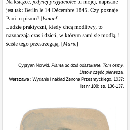
Na książce,
jedynej przyjaciółce
tu mojej, napisane
jest tak: Berlin le 14 Décembre 1845. Czy poznaje
Pani to pismo? [
Ismael
]
Ludzie praktyczni, kiedy chcą modlitwy, to
naznaczają czas i dzień, w którym sami się modlą, i
ściśle tego przestrzegają. [
Marie
]
Cypryan Norwid.
Pisma do dziś odszukane. Tom ósmy.
Listów część pierwsza.
Warszawa : Wydanie i nakład Zenona Przesmyckiego, 1937;
list nr 108; str. 136-137.