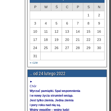
P
W
Ś
C
P
S
N
1
2
3
4
5
6
7
8
9
10
11
12
13
14
15
16
17
18
19
20
21
22
23
24
25
26
27
28
29
30
31
« cze
… od 24 lutego 2022
►
Chór
Wyrzuć pamiątki. Spal wspomnienia
i w nowy życia strumień wstąp.
Jest tylko ziemia. Jedna ziemia
i pory roku nad nią są.
Wojny owadów – wojny ludzi