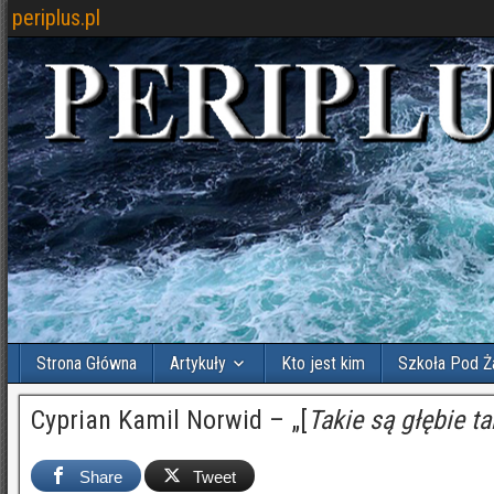
periplus.pl
Strona Główna
Artykuły
Kto jest kim
Szkoła Pod Ż
Cyprian Kamil Norwid – „[
Takie są głębie t
Share
Tweet