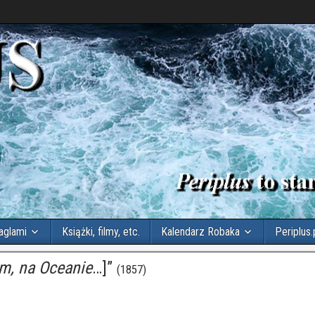
aglami
Książki, filmy, etc.
Kalendarz Robaka
Periplus.
am, na Oceanie
…]”
(1857)