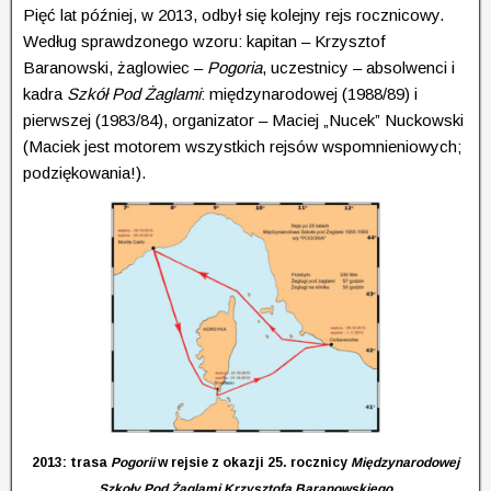
Pięć lat później, w 2013, odbył się kolejny rejs rocznicowy.
Według sprawdzonego wzoru: kapitan – Krzysztof
Baranowski, żaglowiec –
Pogoria
, uczestnicy – absolwenci i
kadra
Szkół Pod Żaglami
: międzynarodowej (1988/89) i
pierwszej (1983/84), organizator – Maciej „Nucek” Nuckowski
(Maciek jest motorem wszystkich rejsów wspomnieniowych;
podziękowania!).
2013: trasa
Pogorii
w rejsie z okazji 25. rocznicy
Międzynarodowej
Szkoły Pod Żaglami Krzysztofa Baranowskiego