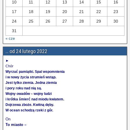
10
11
12
13
14
15
16
17
18
19
20
21
22
23
24
25
26
27
28
29
30
31
« cze
… od 24 lutego 2022
►
Chór
Wyrzuć pamiątki. Spal wspomnienia
i w nowy życia strumień wstąp.
Jest tylko ziemia. Jedna ziemia
i pory roku nad nią są.
Wojny owadów – wojny ludzi
i krótka śmierć nad miodu kwiatem.
Dojrzewa zboże. Kwitną dęby.
W ocean schodzą rzeki z gór.
On
To miasto –