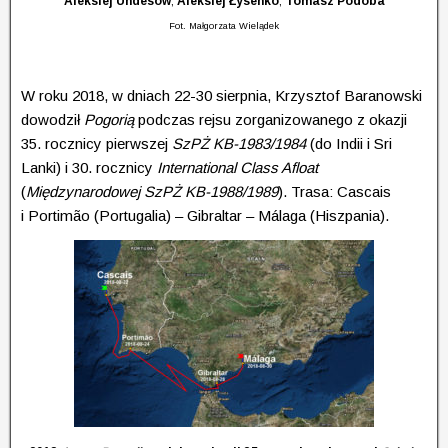
Aleksiej Undesow
,
Aleksiej Łysenko
,
Tomasz Podoba
Fot. Małgorzata Wielądek
W roku 2018, w dniach 22-30 sierpnia, Krzysztof Baranowski
dowodził
Pogorią
podczas rejsu zorgani­zo­wa­nego z okazji
35. rocznicy pierwszej
SzPŻ KB-1983/1984
(do Indii i Sri
Lanki) i 30. rocznicy
Inter­na­tional Class Afloat
(
Międzynarodowej SzPŻ KB-1988/1989
). Trasa: Cascais
i Portimão (Portugalia) – Gibraltar – Málaga (Hiszpania).