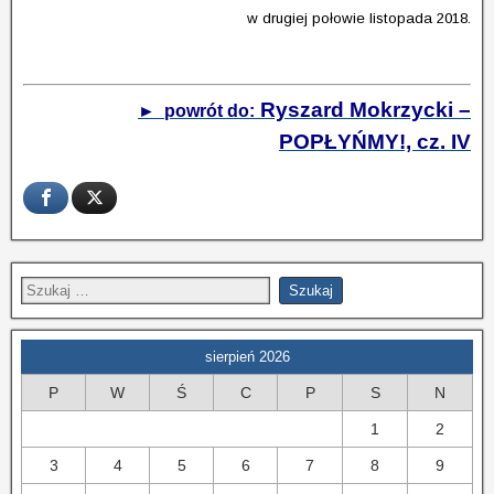
w drugiej połowie listopada 2018.
Ryszard Mokrzycki –
► powrót do:
POPŁYŃMY!, cz. IV
sierpień 2026
P
W
Ś
C
P
S
N
1
2
3
4
5
6
7
8
9