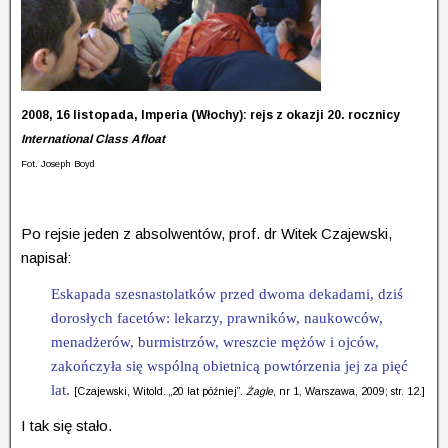
2008, 16 listopada, Imperia (Włochy): rejs z okazji 20. rocznicy
International Class Afloat
Fot. Joseph Boyd
Po rejsie jeden z absolwentów, prof. dr Witek Czajewski,
napisał:
Eskapada szesnastolatków przed dwoma dekadami, dziś
dorosłych facetów: lekarzy, prawników, naukowców,
menadżerów, burmistrzów, wreszcie mężów i ojców,
zakończyła się wspólną obietnicą powtórzenia jej za pięć
lat.
[Czajewski, Witold. „20 lat później”.
Żagle
, nr 1, Warszawa, 2009; str. 12.]
I tak się stało.