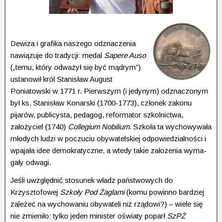
Dewiza i grafika naszego odznaczenia
nawiązuje do tradycji: medal
Sapere Auso
(„temu, który odważył się być mądrym”)
ustanowił król Stanisław August
Poniatowski w 1771 r. Pierwszym (i jedynym) odzna­czonym
był ks. Stanisław Konarski (1700-1773), członek zakonu
pijarów, publicysta, pedagog, reformator szkolnictwa,
założyciel (1740)
Collegium Nobilium
. Szkoła ta wychowywała
młodych ludzi w poczuciu obywatel­skiej odpo­wiedzialności i
wpajała idee demokratyczne, a wtedy takie zało­żenia wy­ma­
gały odwagi.
Jeśli uwzględnić stosunek władz państwowych do
Krzysztofowej
Szkoły Pod Żaglami
(komu powinno bardziej
zależeć na wychowaniu obywateli niż rządowi?) – wiele się
nie zmieniło: tylko jeden minister oświaty poparł
SzPŻ