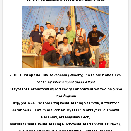
2013, 1 listopada, Civitavecchia (Włochy): po rejsie z okazji 25.
rocznicy
International Class Afloat
Krzysztof Baranowski wśród kadry i absolwentów swoich
Szkół
Pod Żaglami
stoją (od lewej):
Witold Czajewski
,
Maciej Szemryk
,
Krzysztof
Baranowski
,
Kazimierz Robak
,
Ryszard Mokrzycki
,
Ziemowit
Barański
,
Przemysław Lech
,
Mariusz Chmielewski
,
Maciej Nuckowski
,
Marian Wilusz
; klęczą: