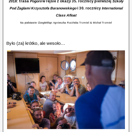
2018: trasa
Pogorii
w rejsie z okazji 35. rocznicy pierwszej
Szkoły
Pod Żaglami Krzysztofa Baranowskiego
i
30. rocznicy
International
Class Afloat
Na podstawie
GoogleMap
: Agnieszka Rucińska Trzmiel & Michał Trzmiel
Było (za) krótko, ale wesoło…