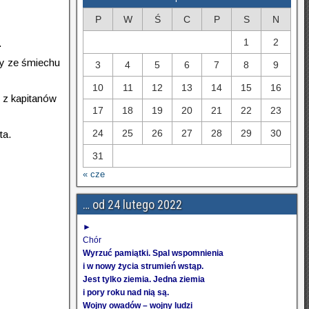
P
W
Ś
C
P
S
N
1
2
.
ły ze śmiechu
3
4
5
6
7
8
9
10
11
12
13
14
15
16
o z kapitanów
17
18
19
20
21
22
23
24
25
26
27
28
29
30
ta.
31
« cze
… od 24 lutego 2022
►
Chór
Wyrzuć pamiątki. Spal wspomnienia
i w nowy życia strumień wstąp.
Jest tylko ziemia. Jedna ziemia
i pory roku nad nią są.
Wojny owadów – wojny ludzi