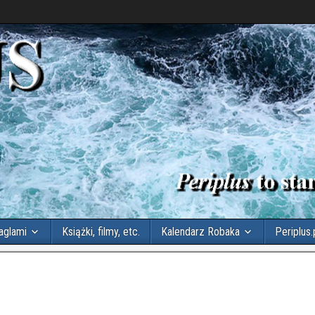
aglami
Książki, filmy, etc.
Kalendarz Robaka
Periplus.