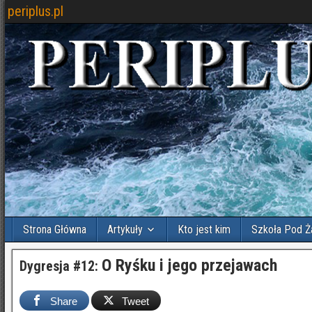
periplus.pl
Strona Główna
Artykuły
Kto jest kim
Szkoła Pod Ż
O Ryśku i jego przejawach
Dygresja #12:
Share
Tweet