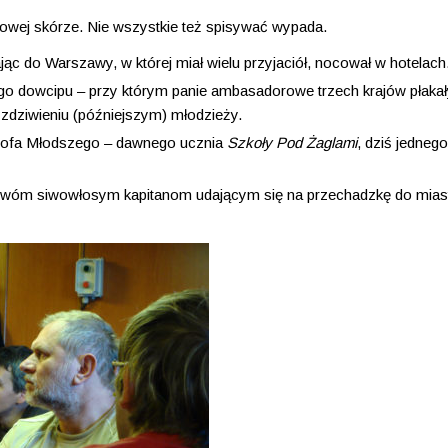
owej skórze. Nie wszystkie też spisywać wypada.
jąc do Warszawy, w której miał wielu przyjaciół, nocował w hotelach
mego dowcipu – przy którym panie ambasadorowe trzech krajów płaka
 zdziwieniu (późniejszym) młodzieży.
sztofa Młodszego – dawnego ucznia
Szkoły Pod Żaglami
, dziś jedneg
io dwóm siwowłosym kapitanom udającym się na przechadzkę do mias