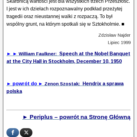
Skarbnicą wartości jest dla wszystkich trzech Przeszłość.
I jest w ich dziełach rozpoznawalny podkład przeżytej
tragedii oraz nieustannej walki z rozpaczą. To był
wspólny grunt, na którym spotkali się w Sztokholmie.
■
Zdzisław Najder
Lipiec 1999
► ►
William Faulkner:
Speech at the Nobel Banquet
at the City Hall in Stockholm, December 10, 1950
► powrót do ►
Zenon Szostak:
Hendrix a sprawa
polska
► Periplus – powrót na Stronę Główną