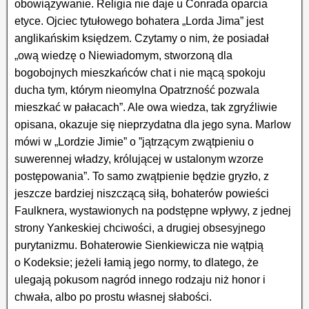
obowiązywanie. Religia nie daje u Conrada oparcia
etyce. Ojciec tytułowego bohatera „Lorda Jima” jest
anglikańskim księdzem. Czytamy o nim, że posiadał
„ową wiedzę o Niewiadomym, stworzoną dla
bogobojnych mieszkańców chat i nie mącą spokoju
ducha tym, którym nieomylna Opatrzność pozwala
mieszkać w pałacach”. Ale owa wiedza, tak zgryźliwie
opisana, okazuje się nieprzydatna dla jego syna. Marlow
mówi w „Lordzie Jimie” o ”jątrzącym zwątpieniu o
suwerennej władzy, królującej w ustalonym wzorze
postępowania”. To samo zwątpienie będzie gryzło, z
jeszcze bardziej niszczącą siłą, bohaterów powieści
Faulknera, wystawionych na podstępne wpływy, z jednej
strony Yankeskiej chciwości, a drugiej obsesyjnego
purytanizmu. Bohaterowie Sienkiewicza nie wątpią
o Kodeksie; jeżeli łamią jego normy, to dlatego, że
ulegają pokusom nagród innego rodzaju niż honor i
chwała, albo po prostu własnej słabości.