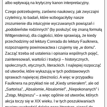
albo wpływają na krytyczny kanon interpretacyjny.
Czego potrzebujemy, zarówno naukowcy, jak zwyczajni
czytelnicy, to badań, które wzbogaciłyby nasze
zrozumienie dla intuicyjnie wyczuwanych powiązań i
„podobieństw rodzinnych” (by posłużyć się znaną formułą
Wittgensteina), dla ciągłości, które sprawiają, że kiedy
przechodzimy od lektury Conrada do lektury Faulknera,
rozpoznajemy powinowactwa i czujemy się „w domu”.
Zacząć trzeba od ustalenia i opisania wspólnych pojęć,
zainteresowań, wartości i tradycji – historycznych,
społecznych, etycznych, literackich. I najlepiej rozpocząć
od utworów, które wykazują w tych podstawowych
sprawach najwięcej zbieżności. A więc w przypadku
Faulknera na przykład nie od „Kiedy umierałem”, ale od
„Sartorisa”, „Absalomie, Absalomie!”, „Niepokonanych” i
„Zstąp, Mojżeszu” – a więc ogólnie od utworów, których
akcja toczy się w XIX wieku. I w tych poszukiwaniach