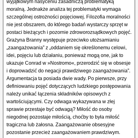
wyjątkowym nasyceniu zasadniczą problematyką
moralną. Jednakże analiza tej problematyki wymaga
szczególnej ostrożności pojęciowej. Filozofia moralności
nie jest obszarem, do którego badań wystarczy sprzęt w
postaci bieżących i pozornie zdroworozsądkowych pojęć.
Grażyna Branny występuje przeciwko utożsamianiu
„zaangażowania” z „oddaniem się określonemu celowi,
idei, pojęciu lub działaniu, ponieważ mogą one, jak to
ukazuje Conrad w »Nostromo«, przerodzić się w obsesje
i doprowadzić do negacji prawdziwego zaangażowania”.
Argumentacja ta posiada dwie wady. Po pierwsze, przy
definiowaniu pojęć dotyczących ludzkiego postępowania
należy unikać łączenia składników opisowych z
wartościującymi. Czy odwaga wykazywana w złej
sprawie przestaje być odwagą? Miłość do osoby
niegodnej pozostaje miłością, choćby to była miłość
tragiczna lub żałosna. Zaangażowanie obsesyjne
pozostanie przecież zaangażowaniem prawdziwym.