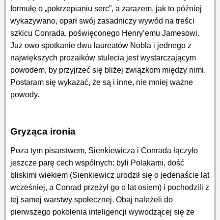
formułę o „pokrzepianiu serc”, a zarazem, jak to później
wykazywano, oparł swój zasadniczy wywód na treści
szkicu Conrada, poświęconego Henry’emu Jamesowi.
Już owo spotkanie dwu laureatów Nobla i jednego z
największych prozaików stulecia jest wystarczającym
powodem, by przyjrzeć się bliżej związkom między nimi.
Postaram się wykazać, że są i inne, nie mniej ważne
powody.
Gryząca ironia
Poza tym pisarstwem, Sienkiewicza i Conrada łączyło
jeszcze parę cech wspólnych: byli Polakami, dość
bliskimi wiekiem (Sienkiewicz urodził się o jedenaście lat
wcześniej, a Conrad przeżył go o lat osiem) i pochodzili z
tej samej warstwy społecznej. Obaj należeli do
pierwszego pokolenia inteligencji wywodzącej się ze