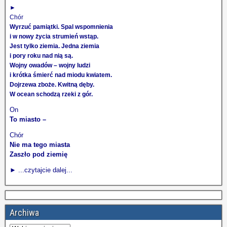
►
Chór
Wyrzuć pamiątki. Spal wspomnienia
i w nowy życia strumień wstąp.
Jest tylko ziemia. Jedna ziemia
i pory roku nad nią są.
Wojny owadów – wojny ludzi
i krótka śmierć nad miodu kwiatem.
Dojrzewa zboże. Kwitną dęby.
W ocean schodzą rzeki z gór.
On
To miasto –
Chór
Nie ma tego miasta
Zaszło pod ziemię
► ...czytajcie dalej...
Archiwa