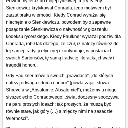
Powróćmy teraz do mojej tytułowej trójcy. Kiedy
Sienkiewicz krytykował Conrada, jego motywem był
zarzut braku wierności. Kiedy Conrad wyrażał się
niechętnie o Sienkiewiczu, powodem było zapewne
posądzanie Sienkiewicza o naiwność w głoszeniu
kodeksu rycerskiego. Kiedy Faulkner wyrażał podziw dla
Conrada, robił tak dlatego, że czuł, iż należy również do
tej samej tradycji etycznej i kontynuuje, w postaciach
swoich Sartorisów, tę samą tradycję literacką chwały i
tragedii honoru.
Gdy Faulkner mówi o swoich „prawdach”, „do których
należą odwaga i duma i honor” (powtarzając słowa
Shreve’a w „Absalomie, Absalomie!”), możemy u niego
słyszeć echo Conradowego: „świat doczesny spoczywa
na paru prostych ideach; tak prostych, że muszą być
równie stare, jak góry (…) a między nimi na zasadzie
Wierności”.