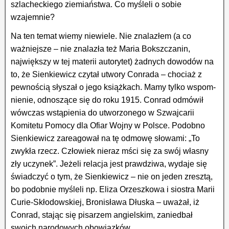
szlacheckiego ziemiaństwa. Co myśleli o sobie
wzajemnie?
Na ten temat wiemy niewiele. Nie znalazłem (a co
ważniejsze – nie znalazła też Maria Bokszczanin,
największy w tej materii autorytet) żadnych dowodów na
to, że Sienkiewicz czytał utwory Conrada – chociaż z
pewnością słyszał o jego książkach. Mamy tylko wspom­
nienie, odnoszące się do roku 1915. Conrad odmówił
wówczas wstąpienia do utworzonego w Szwajcarii
Komitetu Pomocy dla Ofiar Wojny w Polsce. Podobno
Sienkiewicz zareagował na tę odmowę słowami: „To
zwykła rzecz. Człowiek nieraz mści się za swój własny
zły uczynek”. Jeżeli relacja jest prawdziwa, wydaje się
świadczyć o tym, że Sienkiewicz – nie on jeden zresztą,
bo podobnie myśleli np. Eliza Orzeszkowa i siostra Marii
Curie-Skłodowskiej, Bronisława Dłuska – uważał, iż
Conrad, stając się pisarzem angielskim, zaniedbał
swoich narodowych obowiązków.