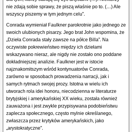
nie zdają sobie sprawy, że piszą właśnie po to. (…) Ale
wszyscy piszemy w tym jednym celu”.
Conrada wymieniał Faulkner parokrotnie jako jednego ze
swoich ulubionych pisarzy. Jego brat John wspomina, że
„Dzieła Conrada stały zawsze na półce Billa”. Na
oczywiste pokrewieństwo między ich dziełami
wskazywano nieraz, ale nigdy nie zostało ono poddane
dokładniejszej analizie. Faulkner jest w istocie
najznakomitszym wśród kontynuatorów Conrada,
zarówno w sposobach prowadzenia narracji, jak i
samych rytmach swojej prozy. Istotna w wielu ich
utworach rola idei honoru, niecodzienna w literaturze
brytyjskiej i amerykańskiej XX wieku, została również
zauważona i jest zwykle przypisywana podobieństwu
zaplecza społecznego, często mylnie określanego,
zwłaszcza przez krytyków amerykańskich, jako
„arystokratyczne”.