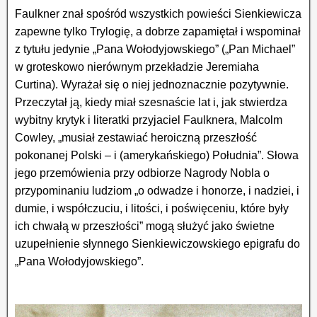
Faulkner znał spośród wszystkich powieści Sienkiewicza
zapewne tylko Trylogię, a dobrze zapamiętał i wspominał
z tytułu jedynie „Pana Wołodyjowskiego” („Pan Michael”
w groteskowo nierównym przekładzie Jeremiaha
Curtina). Wyrażał się o niej jednoznacznie pozytywnie.
Przeczytał ją, kiedy miał szesnaście lat i, jak stwierdza
wybitny krytyk i literatki przyjaciel Faulknera, Malcolm
Cowley, „musiał zestawiać heroiczną przeszłość
pokonanej Polski – i (amerykańskiego) Południa”. Słowa
jego przemówienia przy odbiorze Nagrody Nobla o
przypominaniu ludziom „o odwadze i honorze, i nadziei, i
dumie, i współczuciu, i litości, i poświęceniu, które były
ich chwałą w przeszłości” mogą służyć jako świetne
uzupełnienie słynnego Sienkiewiczowskiego epigrafu do
„Pana Wołodyjowskiego”.