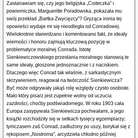
Zastanawiam się, czy jego belgijska „Cioteczka” i
powierniczka, Margueritte Poradowska, pokazała mu
swój przekład „Bartka Zwycięzcy”? Gryząca ironia tej
opowieści wydaje mi się nieodległa od Conradowej.
Wielokrotnie stwierdzano i komentowano fakt, że ideały
wierności i honoru zajmują kluczową pozycję w
problematyce moralnej Conrada. Istotę
Sienkiewiczowskiego przesłania moralnego stanowią te
same ideały, głoszone jednoznacznie i z naciskiem.
Dlaczego więc Conrad tak właśnie, z sarkastycznym
skrzywieniem, reagował na twórczość Sienkiewicza?
Być może odgrywały jakąś rolę względy czysto osobiste.
Mało który pisarz jest zupełnie wolny od uczucia
zazdrości, choćby podświadomego. W roku 1903 cała
Europa zasypywała Sienkiewicza pochwałami, a jego
książki rozchodziły się w setkach tysięcy egzemplarzy;
tymczasem zaś Conrad, zadłużony po uszy, borykał się z
rękopisem „Nostroma”, arcydzieła chłodno później