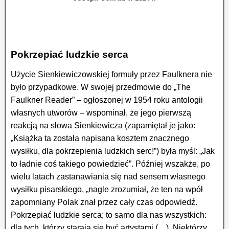
Pokrzepiać ludzkie serca
Użycie Sienkiewiczowskiej formuły przez Faulknera nie
było przypadkowe. W swojej przedmowie do „The
Faulkner Reader” – ogłoszonej w 1954 roku antologii
własnych utworów – wspominał, że jego pierwszą
reakcją na słowa Sienkiewicza (zapamiętał je jako:
„Książka ta została napisana kosztem znacznego
wysiłku, dla pokrzepienia ludzkich serc!”) była myśl: „Jak
to ładnie coś takiego powiedzieć”. Później wszakże, po
wielu latach zastanawiania się nad sensem własnego
wysiłku pisarskiego, „nagle zrozumiał, że ten na wpół
zapomniany Polak znał przez cały czas odpowiedź.
Pokrzepiać ludzkie serca; to samo dla nas wszystkich:
dla tych, którzy starają się być artystami (…). Niektórzy