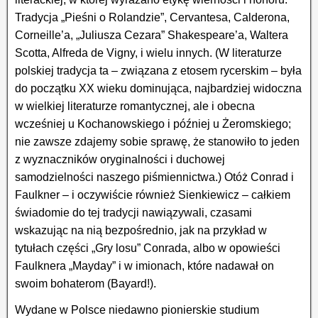
Tradycja „Pieśni o Rolandzie”, Cervantesa, Calderona,
Corneille’a, „Juliusza Cezara” Shakespeare’a, Waltera
Scotta, Alfreda de Vigny, i wielu innych. (W literaturze
polskiej tradycja ta – związana z etosem rycerskim – była
do początku XX wieku dominująca, najbardziej widoczna
w wielkiej literaturze romantycznej, ale i obecna
wcześniej u Kochanowskiego i później u Żeromskiego;
nie zawsze zdajemy sobie sprawę, że stanowiło to jeden
z wyznaczników oryginalności i duchowej
samodzielności naszego piśmiennictwa.) Otóż Conrad i
Faulkner – i oczywiście również Sienkiewicz – całkiem
świadomie do tej tradycji nawiązywali, czasami
wskazując na nią bezpośrednio, jak na przykład w
tytułach części „Gry losu” Conrada, albo w opowieści
Faulknera „Mayday” i w imionach, które nadawał on
swoim bohaterom (Bayard!).
Wydane w Polsce niedawno pionierskie studium