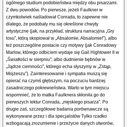
ogólnego studium podobieństwa między obu pisarzami.
Z dwu powodów. Po pierwsze, jeżeli Faulkner w
czymkolwiek naśladował Conrada, to zapewne nie
dlatego, że podobały mu się określone chwyty
artystyczne (jak, na przykład, struktura narracyjna „Gry
losu”, którą skopiował w „Absalomie, Absalomie!”), albo
też poszczególne postacie czy motywy (jak Conradowy
Marlow, którego odbiciem wydaje się Gail Hightower II w
„Światłości w sierpniu”; albo dudnienie bębnów w
„Jądrze ciemności”, którego echa słyszymy w „Zstąp,
Mojżeszu”). Zainteresowanie i sympatia muszą się
opierać na czymś głębszym, na poczuciu bardziej
zasadniczego pokrewieństwa. Warto w tym miejscu
wspomnieć, że to matka Faulknera skłoniła go do
pierwszych lektur Conrada, „męskiego pisarza”. Po
drugie zaś, szczegółowe badania porównawcze są
wykonywane przez i dla specjalistów Tylko rzadko
wzbogacają zrozumienie i przeżycie danych utworów,