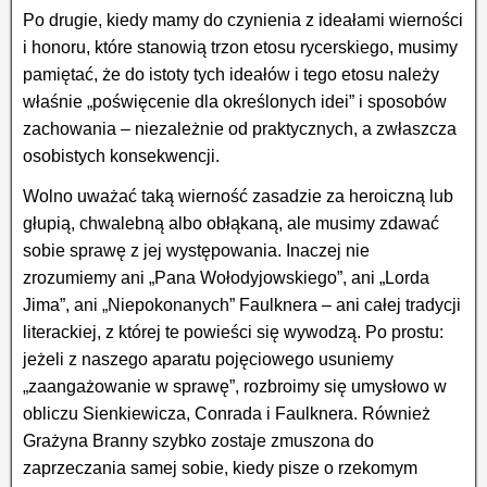
Po drugie, kiedy mamy do czynienia z ideałami wierności
i honoru, które stanowią trzon etosu rycerskiego, musimy
pamiętać, że do istoty tych ideałów i tego etosu należy
właśnie „poświęcenie dla określonych idei” i sposobów
zachowania – niezależnie od praktycznych, a zwłaszcza
osobistych konsekwencji.
Wolno uważać taką wierność zasadzie za heroiczną lub
głupią, chwalebną albo obłąkaną, ale musimy zdawać
sobie sprawę z jej występowania. Inaczej nie
zrozumiemy ani „Pana Wołodyjowskiego”, ani „Lorda
Jima”, ani „Niepokonanych” Faulknera – ani całej tradycji
literackiej, z której te powieści się wywodzą. Po prostu:
jeżeli z naszego aparatu pojęciowego usuniemy
„zaangażowanie w sprawę”, rozbroimy się umysłowo w
obliczu Sienkiewicza, Conrada i Faulknera. Również
Grażyna Branny szybko zostaje zmuszona do
zaprzeczania samej sobie, kiedy pisze o rzekomym