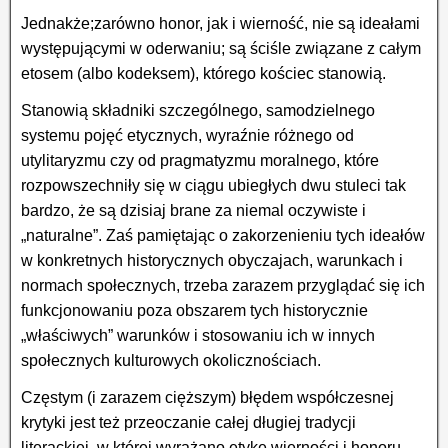
Jednakże;zarówno honor, jak i wierność, nie są ideałami
występującymi w oderwaniu; są ściśle związane z całym
etosem (albo kodeksem), którego kościec stanowią.
Stanowią składniki szczególnego, samodzielnego
systemu pojęć etycznych, wyraźnie różnego od
utylitaryzmu czy od pragmatyzmu moralnego, które
rozpowszechniły się w ciągu ubiegłych dwu stuleci tak
bardzo, że są dzisiaj brane za niemal oczywiste i
„naturalne”. Zaś pamiętając o zakorzenieniu tych ideałów
w konkretnych historycznych obyczajach, warunkach i
normach społecznych, trzeba zarazem przyglądać się ich
funkcjonowaniu poza obszarem tych historycznie
„właściwych” warunków i stosowaniu ich w innych
społecznych kulturowych okolicznościach.
Częstym (i zarazem cięższym) błędem współczesnej
krytyki jest też przeoczanie całej długiej tradycji
literackiej, w której wyrażano etykę wierności i honoru.