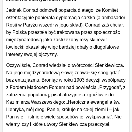
Jednak Conrad odmówił poparcia dlatego, że Komitet
ostentacyjnie popierała dyplomacja carska (a ambasador
Rosji w Paryżu wszedł w jego skład). Conrad zaś chciał,
by Polska przestała być traktowana przez społeczność
międzynarodową jako zastrzeżony rosyjski rewir
łowiecki; okazał się więc bardziej dbały o długofalowe
interesy swojej ojczyzny.
Oczywiście, Conrad wiedział o twórczości Sienkiewicza.
Na jego międzynarodową sławę zdawał się spoglądać
bez entuzjazmu. Broniąc w roku 1903 decyzji współpracy
z Fordem Madoxem Fordem nad powieścią „Przygoda”, z
założenia popularną, pisał aluzyjnie a zgryźliwie do
Kazimierza Warszewskiego: „Heroiczna ewangelia św.
Henryka, mój drogi Panie, króluje na całej ziemi i – jak
Pan wie – istnieje wiele sposobów jej wykpiwania”. Nie
wiemy, czy i które utwory Sienkiewicza przeczytał.