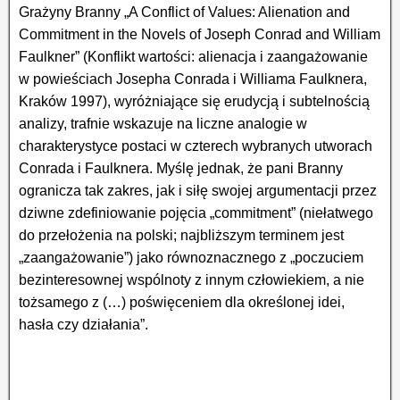
Grażyny Branny „A Conflict of Values: Alienation and
Commitment in the Novels of Joseph Conrad and William
Faulkner” (Konflikt wartości: alienacja i zaangażowanie
w powieściach Josepha Conrada i Williama Faulknera,
Kraków 1997), wyróżniające się erudycją i subtelnością
analizy, trafnie wskazuje na liczne analogie w
charakterystyce postaci w czterech wybranych utworach
Conrada i Faulknera. Myślę jednak, że pani Branny
ogranicza tak zakres, jak i siłę swojej argumentacji przez
dziwne zdefiniowanie pojęcia „commitment” (niełatwego
do przełożenia na polski; najbliższym terminem jest
„zaangażowanie”) jako równoznacznego z „poczuciem
bezinteresownej wspólnoty z innym człowiekiem, a nie
tożsamego z (…) poświęceniem dla określonej idei,
hasła czy działania”.