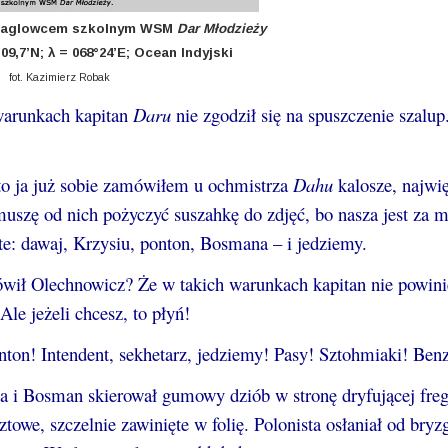
z żaglowcem szkolnym WSM
Dar Młodzieży
°09,7’N; λ = 068°24’E; Ocean Indyjski
fot. Kazimierz Robak
warunkach kapitan
Daru
nie zgodził się na spuszczenie szalup
 to ja już sobie zamówiłem u ochmistrza
Dahu
kalosze, najwi
uszę od nich pożyczyć suszahkę do zdjęć, bo nasza jest za m
hte: dawaj, Krzysiu, ponton, Bosmana – i jedziemy.
 mówił Olechnowicz? Że w takich warunkach kapitan nie powin
le jeżeli chcesz, to płyń!
nton! Intendent, sekhetarz, jedziemy! Pasy! Sztohmiaki! Ben
ła i Bosman skierował gumowy dziób w stronę dryfującej freg
ztowe, szczelnie zawinięte w folię. Polonista osłaniał od bry