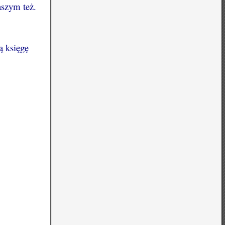
szym też.
ą księgę