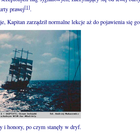
[1]
urty prawej
.
e, Kapitan zarządził normalne lekcje aż do pojawienia się go
y i honory, po czym stanęły w dryf.