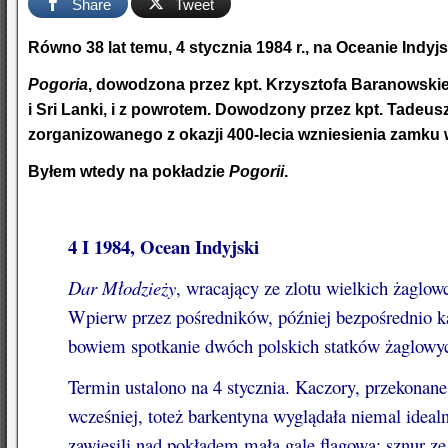
Share
Tweet
Równo 38 lat temu, 4 stycznia 1984 r., na Oceanie Indy
Pogoria
, dowodzona przez kpt. Krzysztofa Baranowskie
i Sri Lanki, i z powrotem. Dowodzony przez kpt. Tadeu
zorganizowanego z okazji 400-lecia wzniesienia zamku 
Byłem wtedy na pokładzie
Pogorii
.
4 I 1984, Ocean Indyjski
Dar Młodzieży
, wracający ze zlotu wielkich żaglo
Wpierw przez pośredników, później bezpośrednio ka
bowiem spotkanie dwóch polskich statków żaglowyc
Termin ustalono na 4 stycznia. Kaczory, przekona
wcześniej, toteż barkentyna wyglądała niemal idea
zawiesili nad pokładem małą galę flagową: sznur ze 