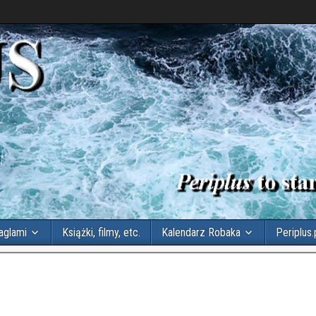
aglami
Książki, filmy, etc.
Kalendarz Robaka
Periplus.