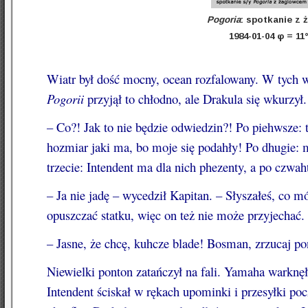
Pogoria
: spotkanie 
1984-01-04 φ = 11
Wiatr był dość mocny, ocean rozfalowany. W tych 
Pogorii
przyjął to chłodno, ale Drakula się wkurzył.
– Co?! Jak to nie będzie odwiedzin?! Po piehwsze:
hozmiar jaki ma, bo moje się podahły! Po dhugie: m
trzecie: Intendent ma dla nich phezenty, a po czwa
– Ja nie jadę – wycedził Kapitan. – Słyszałeś, co
opuszczać statku, więc on też nie może przyjechać. A
– Jasne, że chcę, kuhcze blade! Bosman, zrzucaj po
Niewielki ponton zatańczył na fali. Yamaha warknę
Intendent ściskał w rękach upominki i przesyłki poc