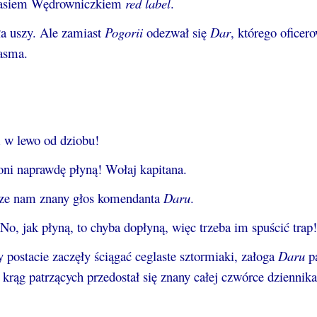
z Jasiem Wędrowniczkiem
red label
.
ła uszy. Ale zamiast
Pogorii
odezwał się
Dar
, którego oficer
asma.
m w lewo od dziobu!
ni naprawdę płyną! Wołaj kapitana.
brze nam znany głos komendanta
Daru
.
 No, jak płyną, to chyba dopłyną, więc trzeba im spuścić trap!
postacie zaczęły ściągać ceglaste sztormiaki, załoga
Daru
pa
 krąg patrzących przedostał się znany całej czwórce dziennika