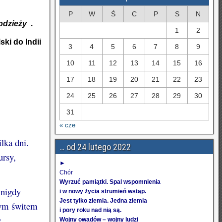
P
W
Ś
C
P
S
N
odzieży
”
.
1
2
ski do Indii
3
4
5
6
7
8
9
10
11
12
13
14
15
16
17
18
19
20
21
22
23
24
25
26
27
28
29
30
31
« cze
lka dni.
… od 24 lutego 2022
ursy,
►
Chór
Wyrzuć pamiątki. Spal wspomnienia
 nigdy
i w nowy życia strumień wstąp.
Jest tylko ziemia. Jedna ziemia
dym świtem
i pory roku nad nią są.
,
Wojny owadów – wojny ludzi