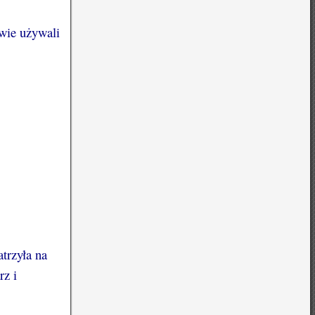
owie używali
trzyła na
rz i