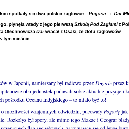
jskim spotkały się dwa polskie żaglowce:
„
Pogoria
”
i
„
Dar Mł
go, płynęła wtedy z jego pierwszą
Szkołą Pod Żaglami
z Pol
sza Olechnowicza
Dar
wracał z Osaki, ze zlotu żaglowców
w tym mieście.
wców w Japonii, namierzany był radiowo przez
Pogorię
przez ki
pitanowie obu jednostek podawali sobie aktualne pozycje i k
h pośrodku Oceanu Indyjskiego – to miało być to!
ne o możliwości wzajemnych odwiedzin, pucowały
Pogorię
jak
lnie. Rozkołys był spory, ale mimo tego Makac i Geograf bla
sczepionych flag sygnałowych, zaczynający się od lewej burty