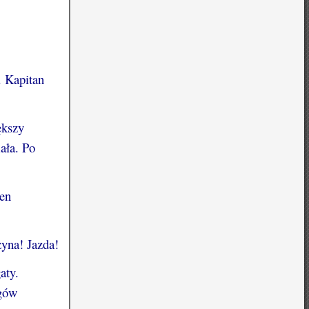
. Kapitan
ększy
ała. Po
ien
zyna! Jazda!
aty.
zgów