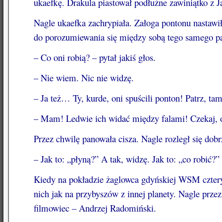
ukaefkę. Drakula piastował podłużne zawiniątko 
Nagle ukaefka zachrypiała. Załoga pontonu nastawi
do porozumiewania się między sobą tego samego p
– Co oni robią? – pytał jakiś głos.
– Nie wiem. Nic nie widzę.
– Ja też… Ty, kurde, oni spuścili ponton! Patrz, ta
– Mam! Ledwie ich widać między falami! Czekaj, o
Przez chwilę panowała cisza. Nagle rozległ się do
– Jak to: „płyną?” A tak, widzę. Jak to: „co robić?”
Kiedy na pokładzie żaglowca gdyńskiej WSM cztery 
nich jak na przybyszów z innej planety. Nagle przez
filmowiec – Andrzej Radomiński.