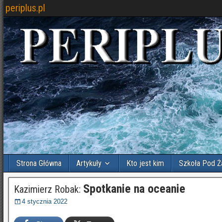
periplus.pl
Strona Główna
Artykuły
Kto jest kim
Szkoła Pod Ż
Spotkanie na oceanie
Kazimierz Robak:
4 stycznia 2022