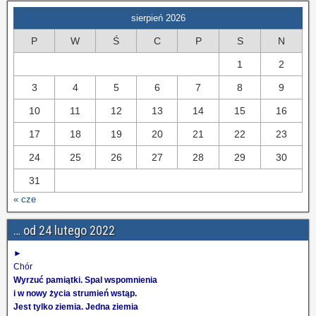
sierpień 2026
P
W
Ś
C
P
S
N
1
2
3
4
5
6
7
8
9
10
11
12
13
14
15
16
17
18
19
20
21
22
23
24
25
26
27
28
29
30
31
« cze
… od 24 lutego 2022
►
Chór
Wyrzuć pamiątki. Spal wspomnienia
i w nowy życia strumień wstąp.
Jest tylko ziemia. Jedna ziemia