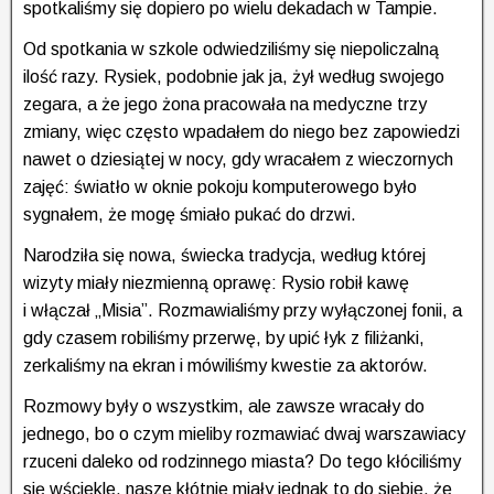
spotkaliśmy się dopiero po wielu dekadach w Tampie.
Od spotkania w szkole odwiedziliśmy się niepoliczalną
ilość razy. Rysiek, podobnie jak ja, żył według swojego
zegara, a że jego żona pracowała na medyczne trzy
zmiany, więc często wpadałem do niego bez zapowiedzi
nawet o dziesiątej w nocy, gdy wracałem z wieczornych
zajęć: światło w oknie pokoju komputerowego było
sygnałem, że mogę śmiało pukać do drzwi.
Narodziła się nowa, świecka tradycja, według której
wizyty miały niezmienną oprawę: Rysio robił kawę
i włączał „Misia”. Rozmawialiśmy przy wyłączonej fonii, a
gdy czasem robiliśmy przerwę, by upić łyk z filiżanki,
zerkaliśmy na ekran i mówiliśmy kwestie za aktorów.
Rozmowy były o wszystkim, ale zawsze wracały do
jednego, bo o czym mieliby rozmawiać dwaj warszawiacy
rzuceni daleko od rodzinnego miasta? Do tego kłóciliśmy
się wściekle, nasze kłótnie miały jednak to do siebie, że