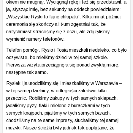
okiem nie mrugnął. Wyciągnął rękę i też się przedstawił, a
ja, słysząc imię, bez sekundy na oddech powiedziałem:
„Wszystkie Ryśki to fajne chłopaki”. Kilka minut później
ceremonia się skończyła i tłum zgęstniał tak, że
natychmiast straciliśmy się z oczu, ale
zdążyliśmy
wymienić numery telefonów
.
Telefon pomógł. Rysio i Tosia mieszkali niedaleko, co było
oczywiste, bo mieliśmy dzieci w tej samej szkole.
Pierwsza wizyta przeciągnęła się ponad zwykłą miarę,
następne tak samo.
Rysiek i ja urodziliśmy się i mieszkaliśmy w Warszawie –
w tej samej dzielnicy, w odległości zaledwie kilku
przecznic. Robiliśmy zakupy w tych samych sklepach,
jadaliśmy pyzy, flaki i mielone z buraczkami w tych
samych knajpach, pijaliśmy w tych samych barach,
chodziliśmy na te same imprezy, słuchaliśmy tej samej
muzyki. Nasze ścieżki były jednak tak poplątane, że