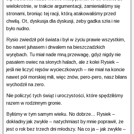
wielokrotnie, w trakcie argumentacji, zamienialiśmy się
stronami, broniąc tej racji, którą atakowaliśmy przed
chwilą. Ot, dyskusja dla dyskusji, żeby gadka szła i nie
było nudno.
Rysio zwiedził pół świata i był w życiu prawie wszystkim,
bo nawet juhasem i drwalem na bieszczadzkich
wyrębach. Tu miał nade mną przewagę, gdyż nigdy nie
pasałem owiec na słonych halach, ale z kolei Rysiek –
jeśli nie liczyć rejsów wycieczkowych – nie miał na koncie
nawet pół morskiej mili, więc znów, pero-pero, nasz bilans
wychodził na zero.
Nie policzyć tych świąt i uroczystości, które spędziliśmy
razem w rodzinnym gronie.
Byliśmy w tym samym wieku. No dobrze… Rysiek –
dokładny jak zwykle – natychmiast by mnie poprawił, że
jest o rok bez trzech dni młodszy. Na co ja – jak zwykle –