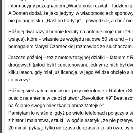
informacyjny pożegnaniem „Wiadomości czytał – ludzkim gł
A Doman dodał, że jako jedyny, w wiadomościach sportowych
nie po angielsku. „Bastion tradycji” – powiedział, a choć ni
Później dwa razy dziennie leciały na antenie moje mini-fel
tysiąca), które – właśnie ze względu na owe 50 sekund – n
pomagałem Marysi Czarneckiej rozmawiać ze słuchaczami li
Jeszcze później – też z motoryzacyjnej działki – latałem
drogowych (piloci byli licencjonowani, jednym z nich był dy
kilku latach, gdy miał już licencję, w jego Wildze obcięło si
co przeżył.
Później siedziałem noc w noc przy mikrofonie z Rafałem Sł
puścić na antenie w całości utwór „Revolution #9” Beatlesó
na ścianie swego mieszkania obraz Matejki?”
Pamiętam to właśnie, gdyż po wielu telefonach połączyła s
z historii malarstwa, sztuki i w ogóle estetyki, że nie prz
20 minut, pytając tylko od czasu do czasu o to lub owo, by 