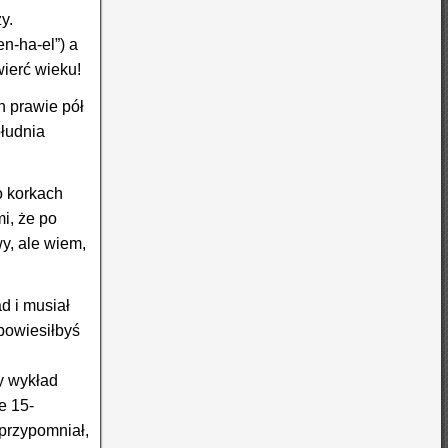
y.
n-ha-el”) a
wierć wieku!
h prawie pół
ołudnia
o korkach
mi, że po
wy, ale wiem,
d i musiał
 powiesiłbyś
y wykład
e 15-
 przypomniał,