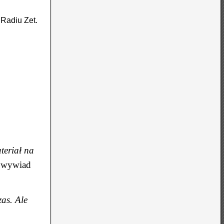
 Radiu Zet.
teriał na
a wywiad
zas. Ale