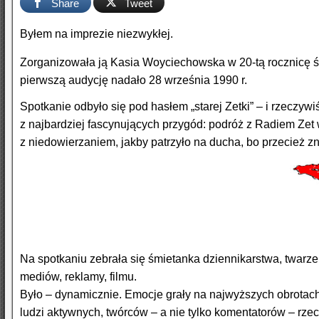
Share
Tweet
Byłem na imprezie niezwykłej.
Zorganizowała ją Kasia Woyciechowska w 20-tą rocznicę 
pierwszą audycję nadało 28 wrześ­nia 1990 r.
Spotkanie odbyło się pod hasłem „starej Zetki” – i rzeczyw
z najbardziej fascynujących przygód: podróż z Radiem Zet 
z niedowierzaniem, jakby patrzyło na ducha, bo przecież z
Na spotkaniu zebrała się śmietanka dziennikarstwa, twar
mediów, reklamy, filmu.
Było – dynamicznie. Emocje grały na najwyższych obrotach, 
ludzi aktywnych, twórców – a nie tylko komentatorów – rzec