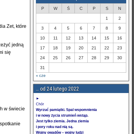
P
W
Ś
C
P
S
N
1
2
ia Zet, które
3
4
5
6
7
8
9
10
11
12
13
14
15
16
rzeżyć jedną
17
18
19
20
21
22
23
i się
24
25
26
27
28
29
30
31
« cze
… od 24 lutego 2022
►
Chór
h w świecie
Wyrzuć pamiątki. Spal wspomnienia
i w nowy życia strumień wstąp.
Jest tylko ziemia. Jedna ziemia
 spotkanie
i pory roku nad nią są.
Wojny owadów – wojny ludzi