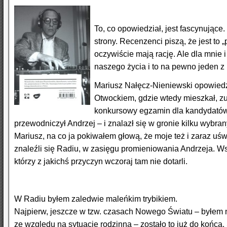
To, co opowiedział, jest fascynujące
strony. Recenzenci piszą, że jest to
oczywiście mają rację. Ale dla mnie i 
naszego życia i to na pewno jeden z
Mariusz Nałęcz-Nieniewski opowiedzia
Otwockiem, gdzie wtedy mieszkał, zu
konkursowy egzamin dla kandydatów na
przewodniczył Andrzej – i znalazł się w gronie kilku wybran
Mariusz, na co ja pokiwałem głową, że moje też i zaraz u
znaleźli się Radiu, w zasięgu promieniowania Andrzeja. Wsz
którzy z jakichś przyczyn wczoraj tam nie dotarli.
W Radiu byłem zaledwie maleńkim trybikiem.
Najpierw, jeszcze w tzw. czasach Nowego Światu – byłem
ze względu na sytuację rodzinną – zostało to już do końca