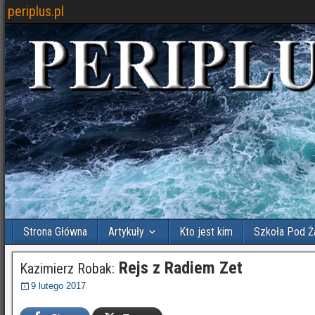
periplus.pl
Strona Główna
Artykuły
Kto jest kim
Szkoła Pod Ż
Rejs z Radiem Zet
Kazimierz Robak:
9 lutego 2017