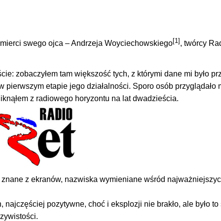
[1]
śmierci swego ojca – Andrzeja Woyciechowskiego
, twórcy Rad
iście: zobaczyłem tam większość tych, z którymi dane mi było p
w pierwszym etapie jego działalności. Sporo osób przyglądało m
niknąłem z radiowego horyzontu na lat dwadzieścia.
ze znane z ekranów, nazwiska wymieniane wśród najważniejszyc
najczęściej pozytywne, choć i eksplozji nie brakło, ale było to
zywistości.