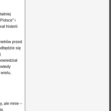
tatniej
Polsce” i
ał historii
ometrów przed
odbędzie się
j
powiedział
 wtedy
 wielu,
, ale mnie –
is