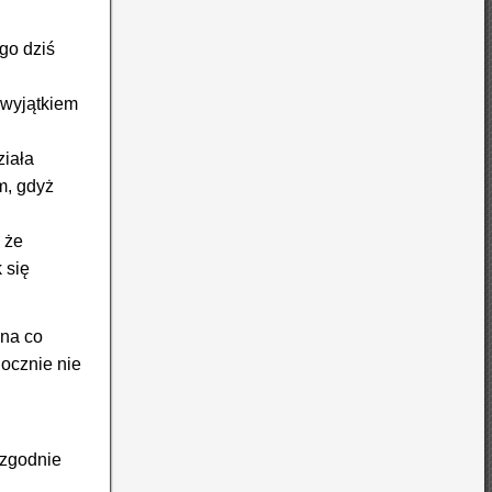
go dziś
 wyjątkiem
ziała
m, gdyż
 że
 się
 na co
docznie nie
 zgodnie