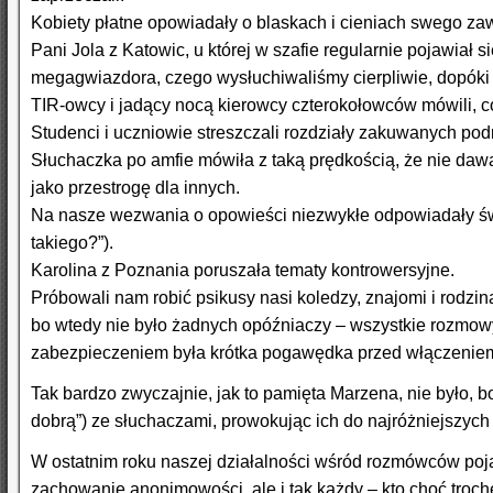
Kobiety płatne opowiadały o blaskach i cieniach swego za
Pani Jola z Katowic, u której w szafie regularnie pojawiał 
megagwiazdora, czego wysłuchiwaliśmy cierpliwie, dopóki J
TIR-owcy i jadący nocą kierowcy czterokołowców mówili, c
Studenci i uczniowie streszczali rozdziały zakuwanych pod
Słuchaczka po amfie mówiła z taką prędkością, że nie dawał
jako przestrogę dla innych.
Na nasze wezwania o opowieści niezwykłe odpowiadały świ
takiego?”).
Karolina z Poznania poruszała tematy kontrowersyjne.
Próbowali nam robić psikusy nasi koledzy, znajomi i rodzi
bo wtedy nie było żadnych opóźniaczy – wszystkie rozmow
zabezpieczeniem była krótka pogawędka przed włączeniem
Tak bardzo zwyczajnie, jak to pamięta Marzena, nie było, bo 
dobrą”) ze słuchaczami, prowokując ich do najróżniejszych 
W ostatnim roku naszej działalności wśród rozmówców poj
zachowanie anonimowości, ale i tak każdy – kto choć troch