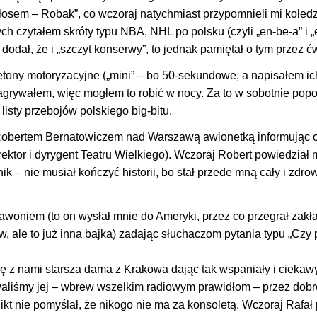
osem – Robak”, co wczoraj natychmiast przypomnieli mi koledz
 czytałem skróty typu NBA, NHL po polsku (czyli „en-be-a” i „e
e dodał, że i „szczyt konserwy”, to jednak pamiętał o tym przez ć
ietony motoryzacyjne („mini” – bo 50-sekundowe, a napisałem ic
agrywałem, więc mogłem to robić w nocy. Za to w sobotnie pop
sty przebojów polskiego big-bitu.
 z Robertem Bernatowiczem nad Warszawą awionetką informując 
rektor i dyrygent Teatru Wielkiego). Wczoraj Robert powiedział 
lnik – nie musiał kończyć historii, bo stał przede mną cały i zdro
awoniem (to on wysłał mnie do Ameryki, przez co przegrał zakła
w, ale to już inna bajka) zadając słuchaczom pytania typu „Czy
ię z nami starsza dama z Krakowa dając tak wspaniały i ciekaw
erywaliśmy jej – wbrew wszelkim radiowym prawidłom – przez dobr
nikt nie pomyślał, że nikogo nie ma za konsoletą. Wczoraj Rafał