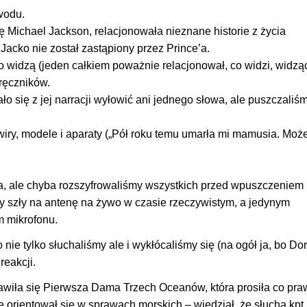
wodu.
się Michael Jackson, relacjonowała nieznane historie z życia
acko nie został zastąpiony przez Prince’a.
o widzą (jeden całkiem poważnie relacjonował, co widzi, widzą
ręczników.
o się z jej narracji wyłowić ani jednego słowa, ale puszczaliśm
ry, modele i aparaty („Pół roku temu umarła mi mamusia. Moż
na, ale chyba rozszyfrowaliśmy wszystkich przed wpuszczeniem
y szły na antenę na żywo w czasie rzeczywistym, a jedynym
 mikrofonu.
nie tylko słuchaliśmy ale i wykłócaliśmy się (na ogół ja, bo Dor
reakcji.
awiła się Pierwsza Dama Trzech Oceanów, która prosiła co pra
ę orientował się w sprawach morskich – wiedział, że słucha kpt