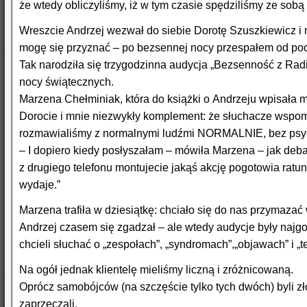
że wtedy obliczyliśmy, iż w tym czasie spędziliśmy ze sobą 
Wreszcie Andrzej wezwał do siebie Dorotę Szuszkiewicz i mn
mogę się przyznać – po bezsennej nocy przespałem od poc
Tak narodziła się trzygodzinna audycja „Bezsenność z Radi
nocy świątecznych.
Marzena Chełminiak, która do książki o Andrzeju wpisała 
Dorocie i mnie niezwykły komplement: że słuchacze wspomi
rozmawialiśmy z normalnymi ludźmi NORMALNIE, bez psycho
– I dopiero kiedy posłyszałam – mówiła Marzena – jak deb
z drugiego telefonu montujecie jakąś akcję pogotowia ratun
wydaje.”
Marzena trafiła w dziesiątkę: chciało się do nas przymaz
Andrzej czasem się zgadzał – ale wtedy audycje były najgo
chcieli słuchać o „zespołach”, „syndromach”,„objawach” i „t
Na ogół jednak klientelę mieliśmy liczną i zróżnicowaną.
Oprócz samobójców (na szczęście tylko tych dwóch) byli złod
zaprzeczali.