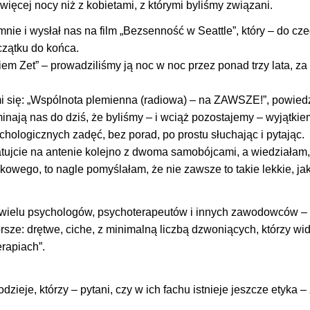
więcej nocy niż z kobietami, z którymi byliśmy związani.
ie i wysłał nas na film „Bezsenność w Seattle”, który – do cze
zątku do końca.
em Zet” – prowadziliśmy ją noc w noc przez ponad trzy lata, za
mi się: „Wspólnota plemienna (radiowa) – na ZAWSZE!”, powied
nają nas do dziś, że byliśmy – i wciąż pozostajemy – wyjątkie
logicznych zadęć, bez porad, po prostu słuchając i pytając.
atujcie na antenie kolejno z dwoma samobójcami, a wiedziałam,
kowego, to nagle pomyślałam, że nie zawsze to takie lekkie, jak
ać wielu psychologów, psychoterapeutów i innych zawodowców –
rsze: drętwe, ciche, z minimalną liczbą dzwoniących, którzy wi
erapiach”.
zieje, którzy – pytani, czy w ich fachu istnieje jeszcze etyka –