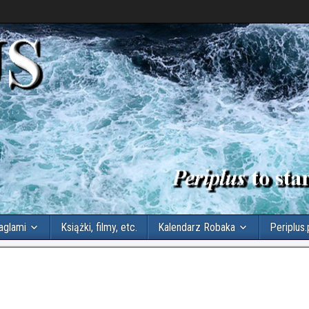
aglami
Książki, filmy, etc.
Kalendarz Robaka
Periplus.