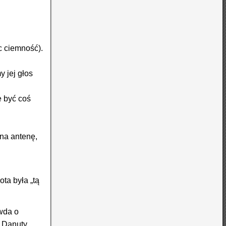
c ciemność).
y jej głos
e być coś
 na antenę,
ota była „tą
wda o
. Danuty