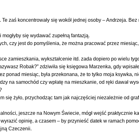
 Te zaś koncentrowały się wokół jednej osoby – Andrzeja. Bez 
i mogłyby się wydawać zupełną fantazją.
jnych, czy jest do pomyślenia, że można pracować przez miesiąc
jsce zamieszkania, wykształcenie itd. zada dopiero po wielu ty
 nazywasz Robak?” zdziwiła się księgowa Marzenka, gdy wpisał
ez ponad miesiąc, była przekonana, że to tylko moja ksywka, ni
ędzy na samochód czy wpłatę na mieszkanie, od ręki dawał wy
?
m się żyło, przychodząc tam jak najczęściej niezależnie od graf
łalności, jeszcze na Nowym Świecie, mógł wejść praktycznie ka
 wyrazić opinię, a czasem – by przynieść datek w ramach pomo
jną Czeczenii.