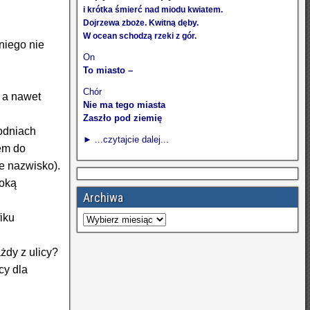
i krótka śmierć nad miodu kwiatem.
Dojrzewa zboże. Kwitną dęby.
W ocean schodzą rzeki z gór.
niego nie
On
To miasto –
Chór
, a nawet
Nie ma tego miasta
Zaszło pod ziemię
godniach
► ...czytajcie dalej...
em do
e nazwisko).
soką
Archiwa
iku
żdy z ulicy?
cy dla