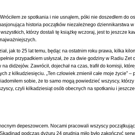
. Wróciłem ze spotkania i nie usnąłem, póki nie doszedłem do os
 „pasjonująca historia początków niezależnego dziennikarstwa w 
wszystkich, którzy dostali tę książkę wczoraj, jest to jeszcze kaw
 najważniejszych.
ł, jak to 25 lat temu, będąc na ostatnim roku prawa, kilka kil
pełnie przypadkiem usłyszał, że za dwie godziny w Radiu Zet 
 didżejów. Zawrócił, dojechał na czas, trafił do komisji, które
ych z kilkudziesięciu. „Ten człowiek zmienił całe moje życie” – 
świadomiłem sobie, że to samo mogą powiedzieć wszyscy, którzy
yscy, czyli kilkadziesiąt osób obecnych na spotkaniu i jeszcze
 nocnym depeszowcem. Nocami pracowali wszyscy początkujący
. Skądinąd podczas dyżuru 24 grudnia miło było zakończyć serw