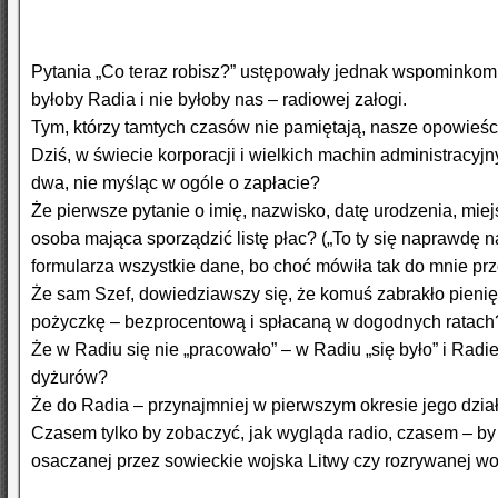
Pytania „Co teraz robisz?” ustępowały jednak wspominkom.
byłoby Radia i nie byłoby nas – radiowej załogi.
Tym, którzy tamtych czasów nie pamiętają, nasze opowieśc
Dziś, w świecie korporacji i wielkich machin administracy
dwa, nie myśląc w ogóle o zapłacie?
Że pierwsze pytanie o imię, nazwisko, datę urodzenia, mie
osoba mająca sporządzić listę płac? („To ty się naprawdę
formularza wszystkie dane, bo choć mówiła tak do mnie prz
Że sam Szef, dowiedziawszy się, że komuś zabrakło pieni
pożyczkę – bezprocentową i spłacaną w dogodnych ratach
Że w Radiu się nie „pracowało” – w Radiu „się było” i Radie
dyżurów?
Że do Radia – przynajmniej w pierwszym okresie jego dzia
Czasem tylko by zobaczyć, jak wygląda radio, czasem – by
osaczanej przez sowieckie wojska Litwy czy rozrywanej wo