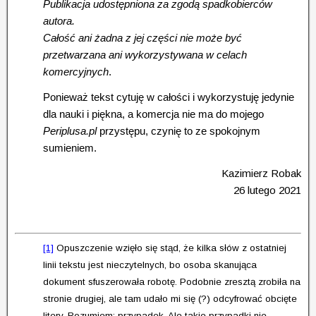
Publikacja udostępniona za zgodą spadkobierców
autora.
Całość ani żadna z jej części nie może być
przetwarzana ani wykorzystywana w celach
komercyjnych
.
Ponieważ tekst cytuję w całości i wykorzystuję jedynie
dla nauki i piękna, a komercja nie ma do mojego
Periplusa.pl
przystępu, czynię to ze spokojnym
sumieniem.
Kazimierz Robak
26 lutego 2021
[1]
Opuszczenie wzięło się stąd, że kilka słów z ostatniej
linii tekstu jest nieczytelnych, bo osoba skanująca
dokument sfuszerowała robotę. Podobnie zresztą zrobiła na
stronie drugiej, ale tam udało mi się (?) odcyfrować obcięte
litery. Rozumiem: przypadek. Ale takie przypadki nie