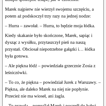
Marek najpierw nie wierzył swojemu szczęściu, a
potem aż podskoczył trzy razy na jednej nodze:
– Hurra – zawołał. – Hurra, to będzie moja łódka.
Kiedy skakanie było skończone, Marek, sapiąc i
dysząc z wysiłku, przytaszczył pień na naszą
przystań. Obciosał niepotrzebne gałązki i… łódka
była gotowa.
– Ale piękna łódź – powiedziała grzecznie Zosia z
leśniczówki.
– To co, że piękna – powiedział Jurek z Warszawy. –
Piękna, ale daleko Marek na niej nie popłynie.
Przecież nie ma wioseł, ani żagla.
– To prawda – pomyślał Marek i poszedł do babci