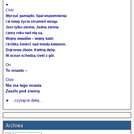
►
Chór
Wyrzuć pamiątki. Spal wspomnienia
i w nowy życia strumień wstąp.
Jest tylko ziemia. Jedna ziemia
i pory roku nad nią są.
Wojny owadów – wojny ludzi
i krótka śmierć nad miodu kwiatem.
Dojrzewa zboże. Kwitną dęby.
W ocean schodzą rzeki z gór.
On
To miasto –
Chór
Nie ma tego miasta
Zaszło pod ziemię
► ...czytajcie dalej...
Archiwa