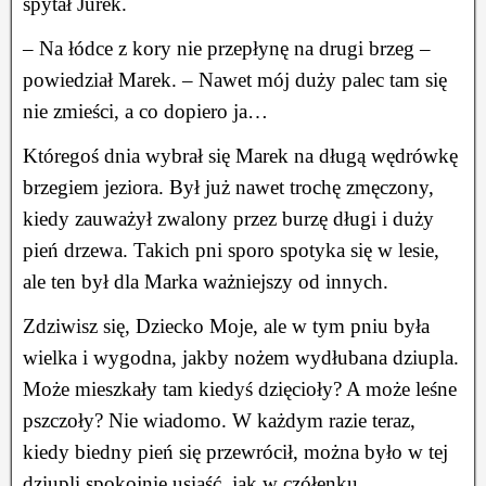
spytał Jurek.
– Na łódce z kory nie przepłynę na drugi brzeg –
powiedział Marek. – Nawet mój duży palec tam się
nie zmieści, a co dopiero ja…
Któregoś dnia wybrał się Marek na długą wędrówkę
brzegiem jeziora. Był już nawet trochę zmęczony,
kiedy zauważył zwalony przez burzę długi i duży
pień drzewa. Takich pni sporo spotyka się w lesie,
ale ten był dla Marka ważniejszy od innych.
Zdziwisz się, Dziecko Moje, ale w tym pniu była
wielka i wygodna, jakby nożem wydłubana dziupla.
Może mieszkały tam kiedyś dzięcioły? A może leśne
pszczoły? Nie wiadomo. W każdym razie teraz,
kiedy biedny pień się przewrócił, można było w tej
dziupli spokojnie usiąść, jak w czółenku.