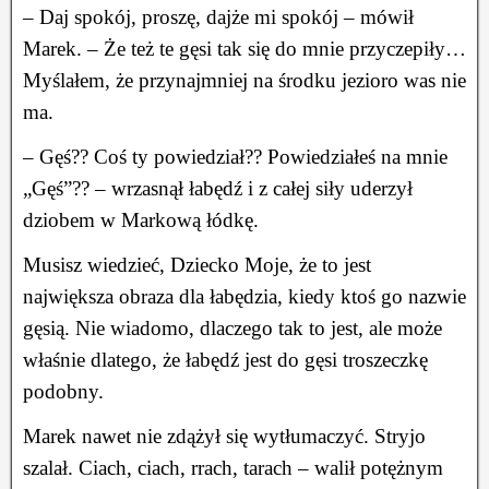
– Daj spokój, proszę, dajże mi spokój – mówił
Marek. – Że też te gęsi tak się do mnie przyczepiły…
Myślałem, że przynajmniej na środku jezioro was nie
ma.
– Gęś?? Coś ty powiedział?? Powiedziałeś na mnie
„Gęś”?? – wrzasnął łabędź i z całej siły uderzył
dziobem w Markową łódkę.
Musisz wiedzieć, Dziecko Moje, że to jest
największa obraza dla łabędzia, kiedy ktoś go nazwie
gęsią. Nie wiadomo, dlaczego tak to jest, ale może
właśnie dlatego, że łabędź jest do gęsi troszeczkę
podobny.
Marek nawet nie zdążył się wytłumaczyć. Stryjo
szalał. Ciach, ciach, rrach, tarach – walił potężnym