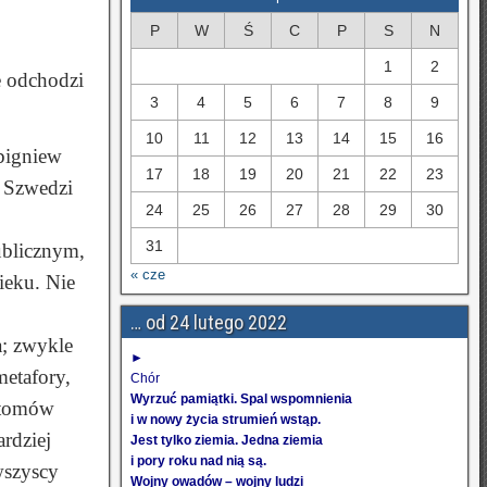
P
W
Ś
C
P
S
N
1
2
e odchodzi
3
4
5
6
7
8
9
10
11
12
13
14
15
16
Zbigniew
17
18
19
20
21
22
23
i Szwedzi
24
25
26
27
28
29
30
31
publicznym,
« cze
ieku. Nie
… od 24 lutego 2022
a; zwykle
►
metafory,
Chór
Wyrzuć pamiątki. Spal wspomnienia
y tomów
i w nowy życia strumień wstąp.
rdziej
Jest tylko ziemia. Jedna ziemia
i pory roku nad nią są.
wszyscy
Wojny owadów – wojny ludzi