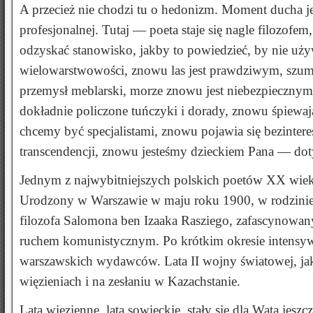
A przecież nie chodzi tu o hedonizm. Moment ducha jest t
profesjonalnej. Tutaj — poeta staje się nagle filozo
odzyskać stanowisko, jakby to powiedzieć, by nie używ
wielowarstwowości, znowu las jest prawdziwym, szumią
przemysł meblarski, morze znowu jest niebezpieczny
dokładnie policzone tuńczyki i dorady, znowu śpiewają 
chcemy być specjalistami, znowu pojawia się bezinter
transcendencji, znowu jesteśmy dzieckiem Pana — dot
Jednym z najwybitniejszych polskich poetów XX wieku 
Urodzony w Warszawie w maju roku 1900, w rodzinie 
filozofa Salomona ben Izaaka Rasziego, zafascynowany
ruchem komunistycznym. Po krótkim okresie intensyw
warszawskich wydawców. Lata II wojny światowej, jak
więzieniach i na zesłaniu w Kazachstanie.
Lata więzienne, lata sowieckie, stały się dla Wata jes