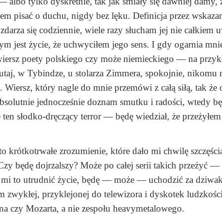
 albo tylko dyskretnie, tak jak śmiały się dawniej damy, 
em pisać o duchu, nigdy bez lęku. Definicja przez wskaza
rza się codziennie, wiele razy słucham jej nie całkiem u
m jest życie, że uchwyciłem jego sens. I gdy ogarnia mni
 wiersz poety polskiego czy może niemieckiego — na przyk
tutaj, w Tybindze, u stolarza Zimmera, spokojnie, nikomu 
 Wiersz, który nagle do mnie przemówi z całą siłą, tak że 
 absolutnie jednocześnie doznam smutku i radości, wtedy b
e ten słodko-dręczący terror — będę wiedział, że przeżył
to krótkotrwałe zrozumienie, które dało mi chwilę szczęści
. Czy będę dojrzalszy? Może po całej serii takich przeżyć 
e mi to utrudnić życie, będę — może — uchodzić za dziwak
m zwykłej, przyklejonej do telewizora i dyskotek ludzkości
na czy Mozarta, a nie zespołu heavymetalowego.