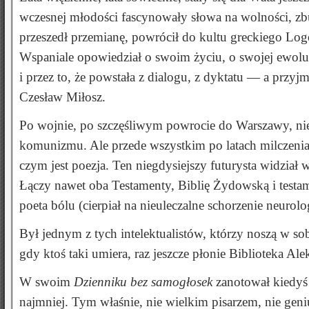
wczesnej młodości fascynowały słowa na wolności, zb
przeszedł przemianę, powrócił do kultu greckiego Lo
Wspaniale opowiedział o swoim życiu, o swojej ewolu
i przez to, że powstała z dialogu, z dyktatu — a prz
Czesław Miłosz.
Po wojnie, po szczęśliwym powrocie do Warszawy, nie
komunizmu. Ale przede wszystkim po latach milczenia
czym jest poezja. Ten niegdysiejszy futurysta widział w 
Łączy nawet oba Testamenty, Biblię Żydowską i test
poeta bólu (cierpiał na nieuleczalne schorzenie neurolo
Był jednym z tych intelektualistów, którzy noszą w s
gdy ktoś taki umiera, raz jeszcze płonie Biblioteka Ale
W swoim
Dzienniku bez samogłosek
zanotował kiedyś
najmniej. Tym właśnie, nie wielkim pisarzem, nie gen