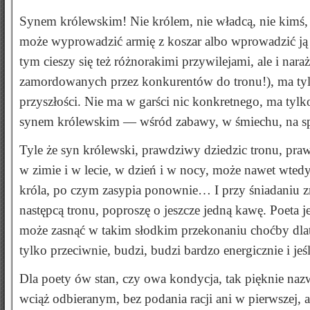
Synem królewskim! Nie królem, nie władcą, nie kimś, k
może wyprowadzić armię z koszar albo wprowadzić ją 
tym cieszy się też różnorakimi przywilejami, ale i nar
zamordowanych przez konkurentów do tronu!), ma tylk
przyszłości. Nie ma w garści nic konkretnego, ma tylk
synem królewskim — wśród zabawy, w śmiechu, na sp
Tyle że syn królewski, prawdziwy dziedzic tronu, praw
w zimie i w lecie, w dzień i w nocy, może nawet wtedy
króla, po czym zasypia ponownie… I przy śniadaniu z
następcą tronu, poproszę o jeszcze jedną kawę. Poeta
może zasnąć w takim słodkim przekonaniu choćby dlate
tylko przeciwnie, budzi, budzi bardzo energicznie i je
Dla poety ów stan, czy owa kondycja, tak pięknie naz
wciąż odbieranym, bez podania racji ani w pierwszej,