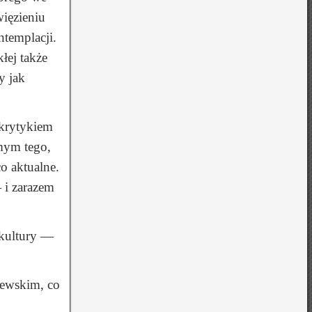
ięzieniu
templacji.
łej także
y jak
 krytykiem
mym tego,
co aktualne.
 i zarazem
 kultury —
lewskim, co