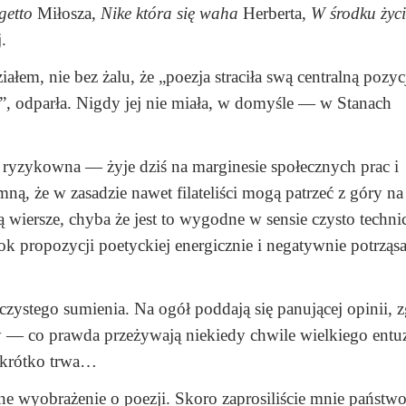
 getto
Miłosza,
Nike która się waha
Herberta,
W środku życ
.
, nie bez żalu, że „poezja straciła swą centralną pozycj
a”, odparła. Nigdy jej nie miała, w domyśle — w Stanach
t ryzykowna — żyje dziś na marginesie społecznych prac i
ą, że w zasadzie nawet filateliści mogą patrzeć z góry na
ją wiersze, chyba że jest to wygodne w sensie czysto techn
propozycji poetyckiej energicznie i negatywnie potrząs
ystego sumienia. Na ogół poddają się panującej opinii, z
szy — co prawda przeżywają niekiedy chwile wielkiego ent
o krótko trwa…
nne wyobrażenie o poezji. Skoro zaprosiliście mnie państw