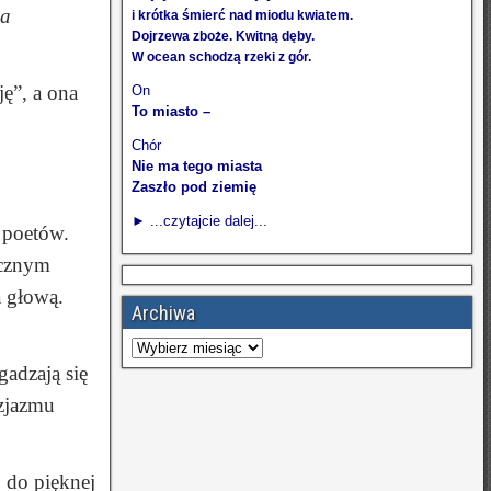
ia
i krótka śmierć nad miodu kwiatem.
Dojrzewa zboże. Kwitną dęby.
W ocean schodzą rzeki z gór.
ę”, a ona
On
To miasto –
Chór
Nie ma tego miasta
Zaszło pod ziemię
► ...czytajcie dalej...
 poetów.
icznym
a głową.
Archiwa
gadzają się
uzjazmu
o do pięknej