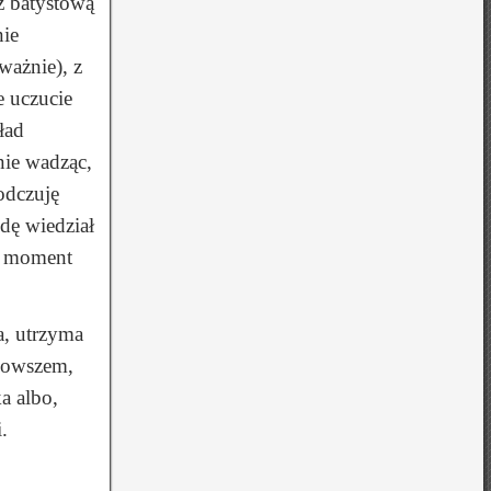
z batystową
nie
ważnie), z
e uczucie
ład
nie wadząc,
odczuję
ędę wiedział
em moment
a, utrzyma
— owszem,
a albo,
.