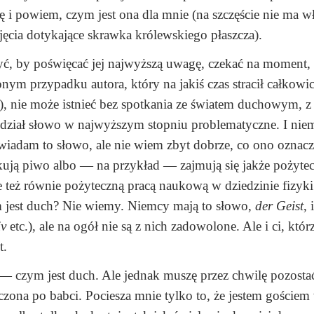
ę i powiem, czym jest ona dla mnie (na szczęście nie ma w
ujęcia dotykające skrawka królewskiego płaszcza).
żyć, by poświęcać jej najwyższą uwagę, czekać na moment,
ionym przypadku autora, który na jakiś czas stracił całkowi
e), nie może istnieć bez spotkania ze światem duchowym, 
edział słowo w najwyższym stopniu problematyczne. I nie
iadam to słowo, ale nie wiem zbyt dobrze, co ono oznac
odukują piwo albo — na przykład — zajmują się jakże pożyt
też równie pożyteczną pracą naukową w dziedzinie fizyki
m jest duch? Nie wiemy. Niemcy mają to słowo,
der Geist
, 
iv
etc.), ale na ogół nie są z nich zadowolone. Ale i ci, któr
t.
 — czym jest duch. Ale jednak muszę przez chwilę pozosta
czona po babci. Pociesza mnie tylko to, że jestem gościem