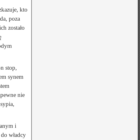
zkazuje, kto
da, poza
ich zostało
ę
łodym
n stop,
stem synem
stem
apewne nie
sypia,
lanym i
e do władcy