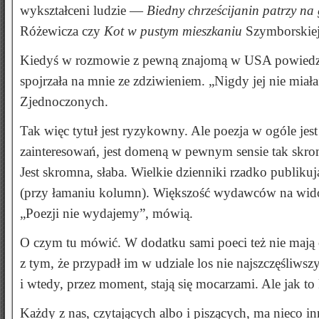
wykształceni ludzie —
Biedny chrześcijanin patrzy na
Różewicza czy
Kot w pustym mieszkaniu
Szymborskiej
Kiedyś w rozmowie z pewną znajomą w USA powiedziałem
spojrzała na mnie ze zdziwieniem. „Nigdy jej nie miał
Zjednoczonych.
Tak więc tytuł jest ryzykowny. Ale poezja w ogóle jes
zainteresowań, jest domeną w pewnym sensie tak skromn
Jest skromna, słaba. Wielkie dzienniki rzadko publiku
(przy łamaniu kolumn). Większość wydawców na widok 
„Poezji nie wydajemy”, mówią.
O czym tu mówić. W dodatku sami poeci też nie mają cz
z tym, że przypadł im w udziale los nie najszczęśliw
i wtedy, przez moment, stają się mocarzami. Ale jak t
Każdy z nas, czytających albo i piszących, ma nieco i