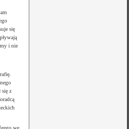
 nam
jego
uje się
 pływają
śmy i nie
afię.
znego
 się z
doradcą
ieckich
tórego we