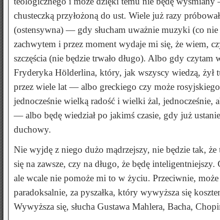
teologicznego i może dzięki temu nie będę wyśmiany —
chusteczką przyłożoną do ust. Wiele już razy próbował
(ostensywna) — gdy słucham uważnie muzyki (co nie zda
zachwytem i przez moment wydaje mi się, że wiem, czy
szczęścia (nie będzie trwało długo). Albo gdy czytam
Fryderyka Hölderlina, który, jak wszyscy wiedzą, żył 
przez wiele lat — albo greckiego czy może rosyjskiego.
jednocześnie wielką radość i wielki żal, jednocześnie,
— albo będę wiedział po jakimś czasie, gdy już ustani
duchowy.
Nie wyjdę z niego dużo mądrzejszy, nie będzie tak, że 
się na zawsze, czy na długo, że będę inteligentniejszy
ale wcale nie pomoże mi to w życiu. Przeciwnie, moż
paradoksalnie, za pyszałka, który wywyższa się koszte
Wywyższa się, słucha Gustawa Mahlera, Bacha, Chopi