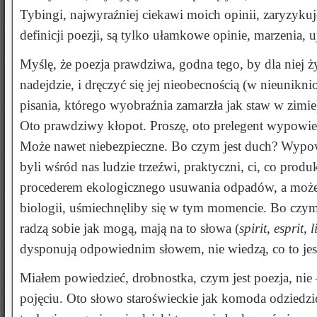
Tybingi, najwyraźniej ciekawi moich opinii, zaryzykuj
definicji poezji, są tylko ułamkowe opinie, marzenia, 
Myślę, że poezja prawdziwa, godna tego, by dla niej 
nadejdzie, i dręczyć się jej nieobecnością (w nieunikn
pisania, którego wyobraźnia zamarzła jak staw w zimi
Oto prawdziwy kłopot. Proszę, oto prelegent wypowi
Może nawet niebezpieczne. Bo czym jest duch? Wypow
byli wśród nas ludzie trzeźwi, praktyczni, ci, co pr
procederem ekologicznego usuwania odpadów, a może 
biologii, uśmiechnęliby się w tym momencie. Bo czy
radzą sobie jak mogą, mają na to słowa (
spirit
,
esprit
,
l
dysponują odpowiednim słowem, nie wiedzą, co to jes
Miałem powiedzieć, drobnostka, czym jest poezja, nie
pojęciu. Oto słowo staroświeckie jak komoda odziedzi