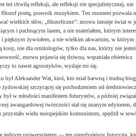
eż chwilą refleksji, ale refleksji nie specjalistycznej, nie
fem, filozof poetą, prawnik muzykiem. Ten moment pozwala
ać wielkich słów, „filozoficzne”: znowu istnieje świat w 
cym i pachnącym lasem, a nie materiałem, którym interes
m i pięknym żywiołem, a nie wielkim akwarium, w którym
kosy, nie dla ornitologów, tylko dla nas, którzy nie jeste
esowność, znowu pojawia się dziwna, wspaniała obietnica
yczy to nawet agnostyków, wydaje mi się.
był Aleksander Wat, ktoś, kto miał barwną i trudną biogr
żydowskiej szczycącej się pochodzeniem od średniowiec
 był w młodości manifestem futurystów, a później związał
nej awangardowej twórczości stał się znanym edytorem, 
 przystało wielu europejskim komunistom, spędził w sow
zcze jednym uniwersytetem — ten niegdysiejszy futurysta, k