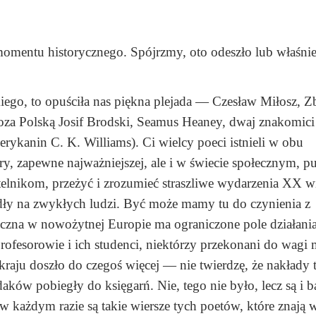
momentu historycznego. Spójrzmy, oto odeszło lub właśni
kiego, to opuściła nas piękna plejada — Czesław Miłosz, 
oza Polską Josif Brodski, Seamus Heaney, dwaj znakomic
ykanin C. K. Williams). Ci wielcy poeci istnieli w obu
ury, zapewne najważniejszej, ale i w świecie społecznym, 
elnikom, przeżyć i zrozumieć straszliwe wydarzenia XX w
 spadły na zwykłych ludzi. Być może mamy tu do czynienia z
czna w nowożytnej Europie ma ograniczone pole działani
ofesorowie i ich studenci, niektórzy przekonani do wagi 
kraju doszło do czegoś więcej — nie twierdzę, że nakład
ów pobiegły do księgarń. Nie, tego nie było, lecz są i ba
 w każdym razie są takie wiersze tych poetów, które znają 