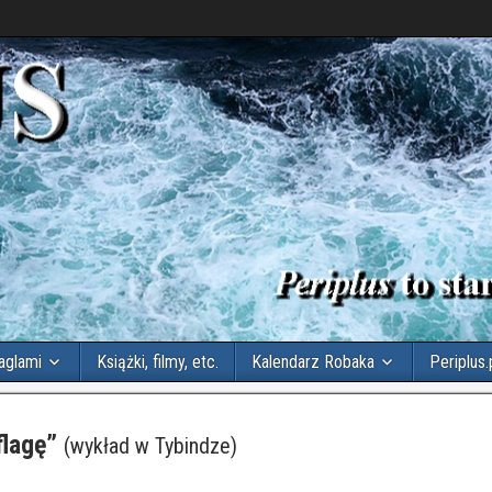
aglami
Książki, filmy, etc.
Kalendarz Robaka
Periplus.
flagę”
(wykład w Tybindze)