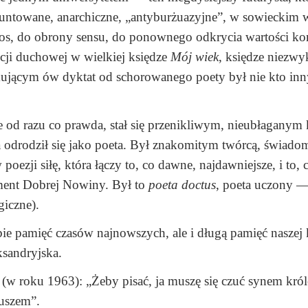
untowane, anarchiczne, „antyburżuazyjne”, w sowieckim w
gos, do obrony sensu, do ponownego odkrycia wartości kon
cji duchowej w wielkiej księdze
Mój wiek
, księdze niezwyk
yjmującym ów dyktat od schorowanego poety był nie kto inn
 od razu co prawda, stał się przenikliwym, nieubłaganym
 odrodził się jako poeta. Był znakomitym twórcą, świado
poezji siłę, która łączy to, co dawne, najdawniejsze, i to, 
ament Dobrej Nowiny. Był to
poeta doctus
, poeta uczony —
giczne).
obie pamięć czasów najnowszych, ale i długą pamięć naszej
ksandryjska.
 (w roku 1963): „Żeby pisać, ja muszę się czuć synem kró
iuszem”.