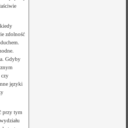
łaściwie
 kiedy
cie zdolność
z duchem.
modne.
za. Gdyby
ecznym
 czy
inne języki
zy
ć przy tym
 wydziału