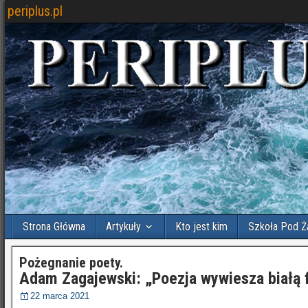
periplus.pl
Strona Główna
Artykuły
Kto jest kim
Szkoła Pod Ż
Pożegnanie poety.
Adam Zagajewski: „Poezja wywiesza białą 
22 marca 2021