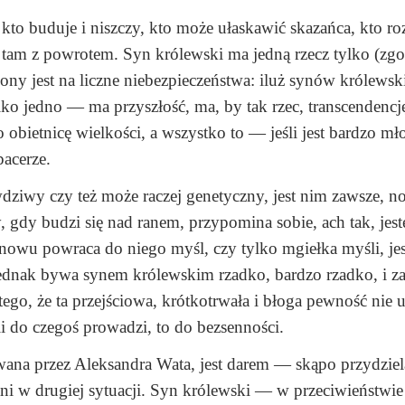
to buduje i niszczy, kto może ułaskawić skazańca, kto ro
tam z powrotem. Syn królewski ma jedną rzecz tylko (zgo
ażony jest na liczne niebezpieczeństwa: iluż synów królewsk
o jedno — ma przyszłość, ma, by tak rzec, transcendencj
o obietnicę wielkości, a wszystko to — jeśli jest bardzo m
acerze.
dziwy czy też może raczej genetyczny, jest nim zawsze, no
, gdy budzi się nad ranem, przypomina sobie, ach tak, je
nowu powraca do niego myśl, czy tylko mgiełka myśli, je
 jednak bywa synem królewskim rzadko, bardzo rzadko, i z
go, że ta przejściowa, krótkotrwała i błoga pewność nie u
śli do czegoś prowadzi, to do bezsenności.
wana przez Aleksandra Wata, jest darem — skąpo przydzie
 ani w drugiej sytuacji. Syn królewski — w przeciwieństwi