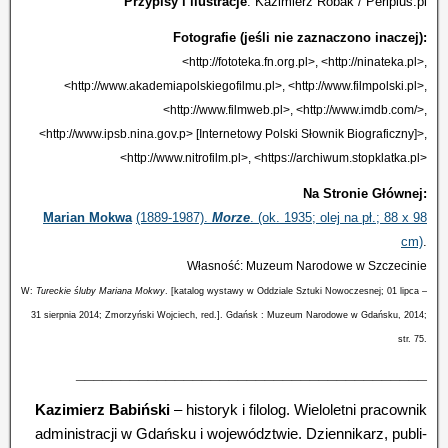
Przypisy i ilustracje
: Kazimierz Robak / Periplus.pl
Fotografie (jeśli nie zaznaczono inaczej):
<http://fototeka.fn.org.pl>, <http://ninateka.pl>,
<http://www.akademiapolskiegofilmu.pl>, <http://www.filmpolski.pl>,
<http://www.filmweb.pl>, <http://www.imdb.com/>,
<http://www.ipsb.nina.gov.p> [Internetowy Polski Słownik Biograficzny]>,
<http://www.nitrofilm.pl>, <https://archiwum.stopklatka.pl>
Na Stronie Głównej:
Marian Mokwa
(1889-1987).
Morze
. (ok. 1935; olej na pł.; 88 x 98
cm)
.
Własność: Muzeum Narodowe w Szczecinie
W:
Tureckie śluby Mariana Mokwy
. [katalog wystawy w Oddziale Sztuki Nowoczesnej; 01 lipca –
31 sierpnia 2014; Zmorzyński Wojciech, red.]. Gdańsk : Muzeum Narodowe w Gdańsku, 2014;
str. 75.
_______________________________________
Kazimierz Babiński
– historyk i filolog. Wieloletni pracownik
administracji w Gdańsku i województwie. Dziennikarz, publi­