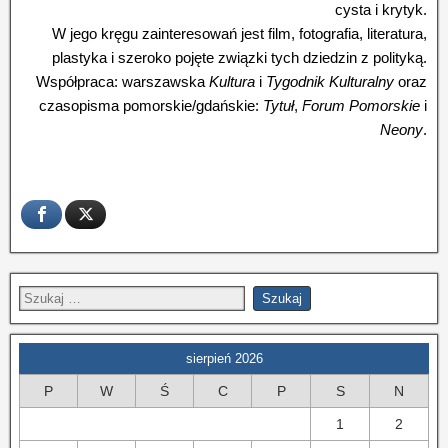
cysta i krytyk.
W jego kręgu zainteresowań jest film, fotografia, literatura,
plastyka i szeroko pojęte związki tych dziedzin z polityką.
Współpraca: warszawska
Kultura
i
Tygodnik Kulturalny
oraz
czasopisma pomorskie/gdańskie:
Tytuł
,
Forum Pomorskie
i
Neony
.
sierpień 2026
P
W
Ś
C
P
S
N
1
2