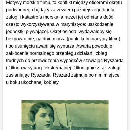
Motywy morskie filmu, to konflikt między oficerami okrętu
podwod­nego będący zarzewiem później­szego buntu
załogi i kata­stro­fa morska, a raczej jej odmiana dość
często wyko­rzys­ty­wana w mary­nis­tyce: usz­ko­dze­nie
jednostki pływającej. Okręt osiada, wydawałoby się
bezpow­rotnie, na dnie morza (punkt kul­mi­na­cyjny filmu)
i po usunięciu awarii się wynurza. Awaria powoduje
zakłócenie normalnego prze­bie­gu dzia­łań i zbieg
trudnych do przewi­dzenia wypadków stawiając Ryszarda
i Ottona w sytuacji ekstre­mal­nej. Otton ginie z rąk załogi
zasła­nia­jąc Ryszarda. Ryszard zajmuje po nim miejsce
u boku ukochanej kobiety.