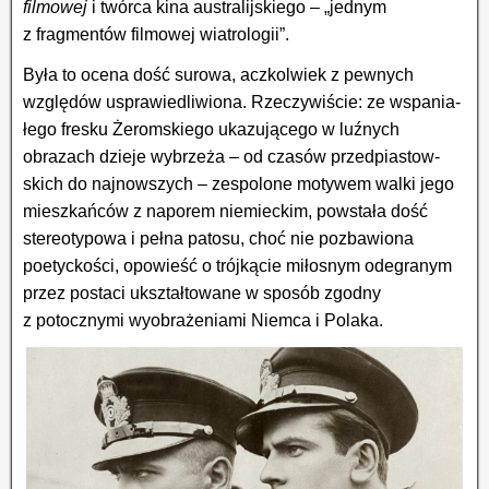
filmowej
i twórca kina australijskiego – „jednym
z fragmentów filmowej wiatrologii”.
Była to ocena dość surowa, aczkolwiek z pewnych
względów usprawiedliwiona. Rzeczywiście: ze wspa­nia­
łego fresku Żeromskiego ukazującego w luźnych
obrazach dzieje wybrzeża – od czasów przed­pias­tow­
skich do najnowszych – zespolone motywem walki jego
mieszkańców z naporem niemiec­kim, powstała dość
stereotypowa i pełna patosu, choć nie pozbawiona
poetyckości, opowieść o trójkącie miłosnym ode­gra­nym
przez postaci ukształtowane w sposób zgodny
z potocznymi wy­ob­ra­że­nia­mi Niemca i Polaka.