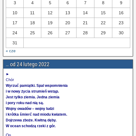
3
4
5
6
7
8
9
10
11
12
13
14
15
16
17
18
19
20
21
22
23
24
25
26
27
28
29
30
31
« cze
… od 24 lutego 2022
►
Chór
Wyrzuć pamiątki. Spal wspomnienia
i w nowy życia strumień wstąp.
Jest tylko ziemia. Jedna ziemia
i pory roku nad nią są.
Wojny owadów – wojny ludzi
i krótka śmierć nad miodu kwiatem.
Dojrzewa zboże. Kwitną dęby.
W ocean schodzą rzeki z gór.
On