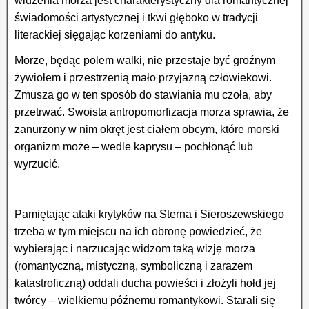
widzenia morza jest charakterystyczny dla romantycznej
świadomości artystycznej i tkwi głęboko w tradycji
literackiej sięgając korzeniami do antyku.
Morze, będąc polem walki, nie przestaje być groźnym
żywiołem i przestrzenią mało przyjazną człowiekowi.
Zmusza go w ten sposób do stawiania mu czoła, aby
przetrwać. Swoista antro­po­mor­fi­zacja morza sprawia, że
zanurzony w nim okręt jest ciałem obcym, które morski
organizm może – wedle kaprysu – pochłonąć lub
wyrzucić.
Pamiętając ataki krytyków na Sterna i Sieroszewskiego
trzeba w tym miejscu na ich obronę powiedzieć, że
wybierając i narzucając widzom taką wizję morza
(romantyczną, mistyczną, symboliczną i zarazem
katastroficzną) oddali ducha powieści i złożyli hołd jej
twórcy – wielkiemu późnemu romantykowi. Starali się