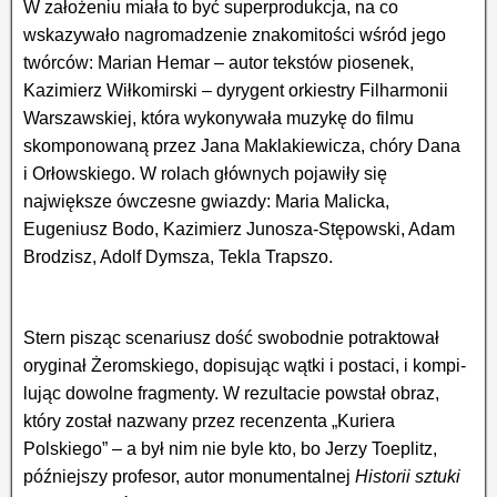
W założeniu miała to być superprodukcja, na co
wskazywało nagromadzenie znakomitości wśród jego
twórców: Marian Hemar – autor tekstów piosenek,
Kazimierz Wiłkomirski – dyrygent orkiestry Fil­har­mo­nii
Warszawskiej, która wykonywała muzykę do filmu
skomponowaną przez Jana Maklakiewicza, chóry Dana
i Orłowskiego. W rolach głównych pojawiły się
największe ówczesne gwiazdy: Maria Malicka,
Eugeniusz Bodo, Kazimierz Junosza-Stępowski, Adam
Brodzisz, Adolf Dymsza, Tekla Trapszo.
Stern pisząc scenariusz dość swobodnie potraktował
oryginał Żeromskiego, dopisując wątki i postaci, i kom­pi­
lując dowolne fragmenty. W rezultacie powstał obraz,
który został nazwany przez recenzenta „Kuriera
Polskiego” – a był nim nie byle kto, bo Jerzy Toeplitz,
późniejszy profesor, autor monumentalnej
Historii sztuki