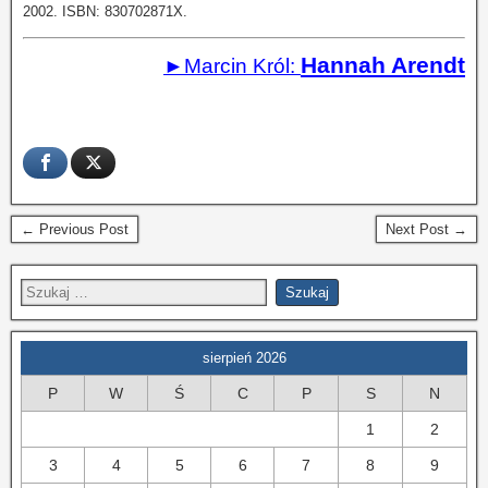
2002. ISBN: 830702871X.
Hannah Arendt
►Marcin Król:
← Previous Post
Next Post →
sierpień 2026
P
W
Ś
C
P
S
N
1
2
3
4
5
6
7
8
9