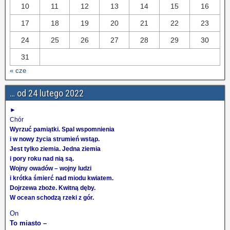
10
11
12
13
14
15
16
17
18
19
20
21
22
23
24
25
26
27
28
29
30
31
« cze
… od 24 lutego 2022
►
Chór
Wyrzuć pamiątki. Spal wspomnienia
i w nowy życia strumień wstąp.
Jest tylko ziemia. Jedna ziemia
i pory roku nad nią są.
Wojny owadów – wojny ludzi
i krótka śmierć nad miodu kwiatem.
Dojrzewa zboże. Kwitną dęby.
W ocean schodzą rzeki z gór.
On
To miasto –