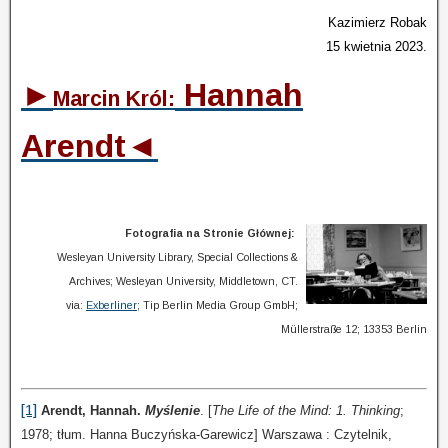
Kazimierz Robak
15 kwietnia 2023.
►
Hannah
Marcin Król:
Arendt
◄
Fotografia na Stronie Głównej:
Wesleyan University Library, Special Collections &
Archives; Wesleyan University, Middletown, CT.
via:
Exberliner
; Tip Berlin Media Group GmbH;
Müllerstraße 12; 13353 Berlin
[1]
Arendt,
Hannah.
Myślenie
. [
The Life of the Mind: 1. Thinking
;
1978; tłum. Hanna Buczyńska-Garewicz] Warszawa : Czytelnik,