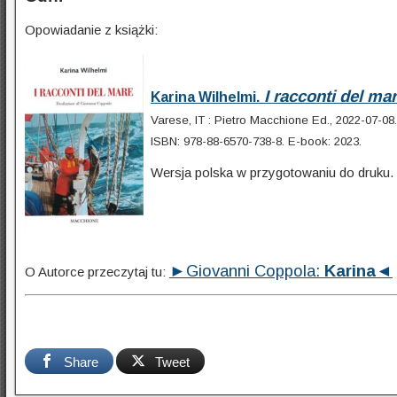
Opowiadanie z książki:
I racconti del ma
Karina Wilhelmi.
Varese, IT : Pietro Macchione Ed., 2022-07-08.
ISBN: 978-88-6570-738-8. E-book: 2023.
Wersja polska w przygotowaniu do druku.
►Giovanni Coppola:
Karina
◄
O Autorce przeczytaj tu:
Share
Tweet