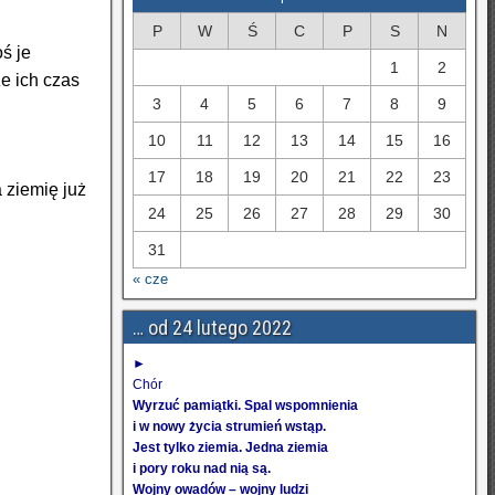
P
W
Ś
C
P
S
N
ś je
1
2
że ich czas
3
4
5
6
7
8
9
10
11
12
13
14
15
16
17
18
19
20
21
22
23
 ziemię już
24
25
26
27
28
29
30
31
« cze
… od 24 lutego 2022
►
Chór
Wyrzuć pamiątki. Spal wspomnienia
i w nowy życia strumień wstąp.
Jest tylko ziemia. Jedna ziemia
i pory roku nad nią są.
Wojny owadów – wojny ludzi