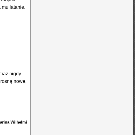
 mu latanie.
ciaż nigdy
wyrosną nowe,
arina Wilhelmi