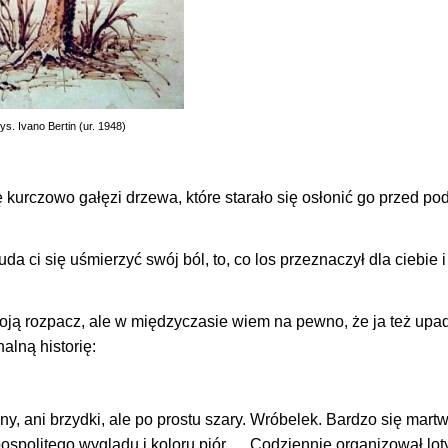
ys. Ivano Bertin (ur. 1948)
ię kurczowo gałęzi drzewa, które starało się osłonić go przed p
uda ci się uśmierzyć swój ból, to, co los przeznaczył dla ciebie i
woją rozpacz, ale w międzyczasie wiem na pewno, że ja też upa
alną historię:
y, ani brzydki, ale po prostu szary. Wróbelek. Bardzo się martwi
spolitego wyglądu i koloru piór…. Codziennie organizował loty