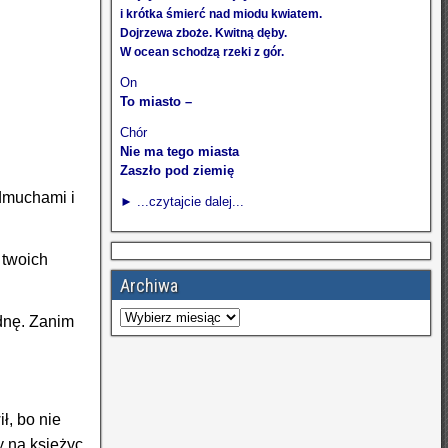
i krótka śmierć nad miodu kwiatem.
Dojrzewa zboże. Kwitną dęby.
W ocean schodzą rzeki z gór.
On
To miasto –
Chór
Nie ma tego miasta
Zaszło pod ziemię
odmuchami i
► ...czytajcie dalej...
 twoich
Archiwa
dnę. Zanim
ł, bo nie
 na księżyc,