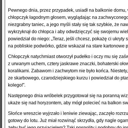
Pewnego dnia, przez przypadek, usiadł na balkonie domu, w
chłopczyk łagodnym głosem, wyglądając na zachwyconego. W
niezgrabny taniec, a jego myśli stały się tak szybkie, że 
wykrzyknął do chłopca i aby odwdzięczyć się swojemu wiel
powiedział do niego: „Teraz, jeśli chcesz, pokażę ci ukryt
na pobliskie podwórko, gdzie wskazał na stare kartonowe p
Chłopczyk natychmiast otworzył pudełko i oczy mu się zaświ
z urwanym uchem, cztery jaskrawe znaczki, bohaterski oło
koralikami. Zabawom i zachwytom nie było końca. Niestety,
ze skarbowego, czarodziejskiego kurzu i powiedział do ptas
kolego!”.
Następnego dnia wróbelek przygotował się na poranną wizytę
ukaże się nad horyzontem, aby mógł polecieć na balkon sw
Słońce wreszcie wyjrzało i leniwie ziewając, zaczęło roz
gotowy do lotu. Już miał rozwinąć skrzydła, gdy nagle ogar
żeby być jego przyjacielem? Taki pospolity i podobny do i