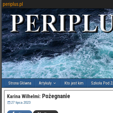
periplus.pl
Strona Główna
Artykuły
Kto jest kim
Szkoła Pod Ż
Pożegnanie
Karina Wilhelmi:
27 lipca 2023