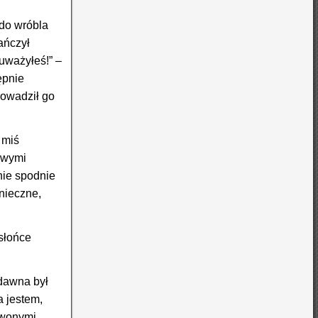
 do wróbla
ańczył
auważyłeś!” –
ępnie
rowadził go
 miś
owymi
nie spodnie
onieczne,
 słońce
 dawna był
a jestem,
rwonymi