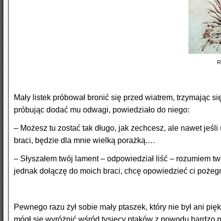
R
Mały listek próbował bronić się przed wiatrem, trzymając s
próbując dodać mu odwagi, powiedziało do niego:
– Możesz tu zostać tak długo, jak zechcesz, ale nawet jeśli 
braci, będzie dla mnie wielką porażką.…
– Słyszałem twój lament – odpowiedział liść – rozumiem t
jednak dołączę do moich braci, chcę opowiedzieć ci pożegn
Pewnego razu żył sobie mały ptaszek, który nie był ani piękn
mógł się wyróżnić wśród tysięcy ptaków z powodu bardzo po