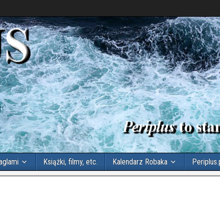
aglami
Książki, filmy, etc.
Kalendarz Robaka
Periplus.