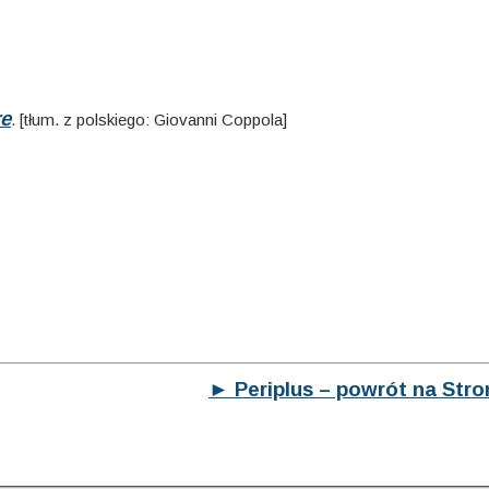
re
. [tłum. z polskiego: Giovanni Coppola]
► Periplus – powrót na Str