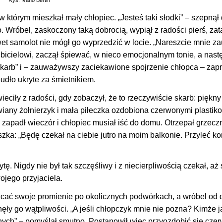
Rys. Ivano Bertin
 którym mieszkał mały chłopiec. „Jesteś taki słodki” – szepnął
róbel, zaskoczony taką dobrocią, wypiął z radości pierś, zat
nawet samolot nie mógł go wyprzedzić w locie. „Nareszcie mnie z
bicielowi, zaczął śpiewać, w nieco emocjonalnym tonie, a nast
y skarb” i – zauważywszy zaciekawione spojrzenie chłopca – zap
udło ukryte za śmietnikiem.
eciły z radości, gdy zobaczył, że to rzeczywiście skarb: piękny
wiany żołnierzyk i mała piłeczka ozdobiona czerwonymi plastik
 zapadł wieczór i chłopiec musiał iść do domu. Otrzepał grzecz
zka: „Będę czekał na ciebie jutro na moim balkonie. Przyleć k
. Nigdy nie był tak szczęśliwy i z niecierpliwością czekał, aż
ojego przyjaciela.
rzucać swoje promienie po okolicznych podwórkach, a wróbel od
nęły go wątpliwości. „A jeśli chłopczyk mnie nie pozna? Kimże j
nnych” – pomyślał smutno. Postanowił więc przyozdobić się cze