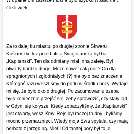
W upalne dni zawsze można było szybko wpaść na…
cokolwiek.
Za to dalej ku miastu, po drugiej stronie Skweru
Kościuszki, tuż przed ulicą Świętojańską był bar
„Kapitański”. Ten dla odmiany miał inną zaletę. Był
otwarty bardzo długo. Może nawet całą noc? Co dla
spragnionych i zgłodniałych (?) nie było bez znaczenia.
Któregoś razu weszliśmy do portu w środku nocy. Wydaje
mi się, że było około drugiej. Po zacumowaniu trzeba
było koniecznie przejść się, żeby sprawdzić, czy stały ląd
w Gdyni się kołysze. Kiedy zobaczyliśmy, że „Kapitański”
jest otwarty, weszliśmy. Rejs był raczej trudny i byliśmy
mocno przemarznięci. Wtedy moja Ewa spytała, czy mają
herbatę z jarzębiną. Mieli! Od tamtej pory był to jej