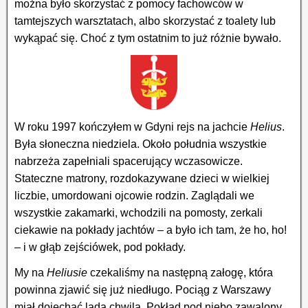
można było skorzystać z pomocy fachowców w
tamtejszych warsztatach, albo skorzystać z toalety lub
wykąpać się. Choć z tym ostatnim to już różnie bywało.
W roku 1997 kończyłem w Gdyni rejs na jachcie
Helius
.
Była słoneczna niedziela. Około południa wszystkie
nabrzeża zapełniali spacerujący wczasowicze.
Stateczne matrony, rozdokazywane dzieci w wielkiej
liczbie, umordowani ojcowie rodzin. Zaglądali we
wszystkie zakamarki, wchodzili na pomosty, zerkali
ciekawie na pokłady jachtów – a było ich tam, że ho, ho!
– i w głąb zejściówek, pod pokłady.
My na
Heliusie
czekaliśmy na następną załogę, która
powinna zjawić się już niedługo. Pociąg z Warszawy
miał dojechać lada chwila. Pokład pod niebo zawalony