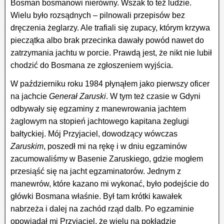
Bosman bosmanowi nierówny. Wszak to też ludzie.
Wielu było rozsądnych – pilnowali przepisów bez
dręczenia żeglarzy. Ale trafiali się zupacy, którym krzywa
pieczątka albo brak przecinka dawały powód nawet do
zatrzymania jachtu w porcie. Prawdą jest, że nikt nie lubił
chodzić do Bosmana ze zgłoszeniem wyjścia.
W październiku roku 1984 płynąłem jako pierwszy oficer
na jachcie
Generał Zaruski
. W tym też czasie w Gdyni
odbywały się egzaminy z manewrowania jachtem
żaglowym na stopień jachtowego kapitana żeglugi
bałtyckiej. Mój Przyjaciel, dowodzący wówczas
Zaruskim
, poszedł mi na rękę i w dniu egzaminów
zacumowaliśmy w Basenie Zaruskiego, gdzie mogłem
przesiąść się na jacht egzaminatorów. Jednym z
manewrów, które kazano mi wykonać, było podejście do
główki Bosmana właśnie. Był tam krótki kawałek
nabrzeża i dalej na zachód rząd dalb. Po egzaminie
opowiadał mi Przyjaciel, że wielu na pokładzie