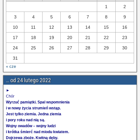
1
2
3
4
5
6
7
8
9
10
11
12
13
14
15
16
17
18
19
20
21
22
23
24
25
26
27
28
29
30
31
« cze
… od 24 lutego 2022
►
Chór
Wyrzuć pamiątki. Spal wspomnienia
i w nowy życia strumień wstąp.
Jest tylko ziemia. Jedna ziemia
i pory roku nad nią są.
Wojny owadów – wojny ludzi
i krótka śmierć nad miodu kwiatem.
Dojrzewa zboże. Kwitną dęby.