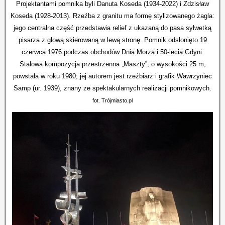
Projektantami pomnika byli Danuta Koseda (1934-2022) i Zdzisław
Koseda (1928-2013). Rzeźba z granitu ma formę stylizowanego żagla:
jego centralna część przedstawia relief z ukazaną do pasa sylwetką
pisarza z głową skierowaną w lewą stronę. Pomnik odsłonięto 19
czerwca 1976 podczas obchodów Dnia Morza i 50-lecia Gdyni.
Stalowa kompozycja przestrzenna „Maszty”, o wysokości 25 m,
powstała w roku 1980; jej autorem jest rzeźbiarz i grafik Wawrzyniec
Samp (ur. 1939), znany ze spektakularnych realizacji pomnikowych.
fot. Trójmiasto.pl