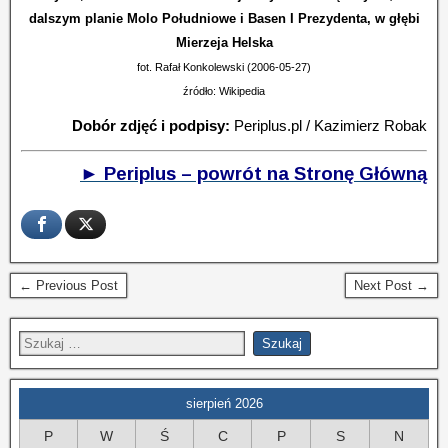
dalszym planie Molo Południowe i Basen I Prezydenta, w głębi
Mierzeja Helska
fot. Rafał Konkolewski (2006-05-27)
źródło: Wikipedia
Dobór zdjęć i podpisy:
Periplus.pl / Kazimierz Robak
► Periplus – powrót na Stronę Główną
← Previous Post
Next Post →
sierpień 2026
P
W
Ś
C
P
S
N