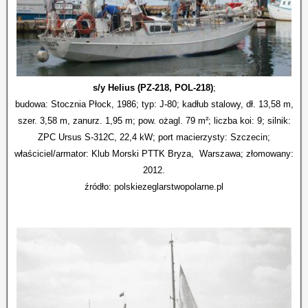
s/y Helius (PZ-218, POL-218)
;
budowa: Stocznia Płock, 1986; typ: J-80; kadłub stalowy, dł. 13,58 m,
szer. 3,58 m, zanurz. 1,95 m; pow. ożagl. 79 m²; liczba koi: 9; silnik:
ZPC Ursus S-312C, 22,4 kW; port macierzysty: Szczecin;
właściciel/armator: Klub Morski PTTK Bryza, Warszawa; złomowany:
2012.
źródło: polskiezeglarstwopolarne.pl