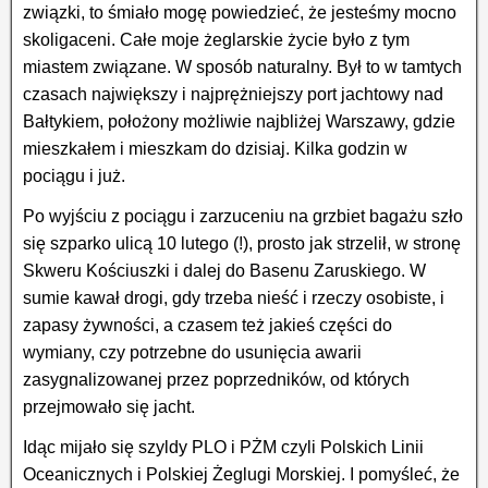
związki, to śmiało mogę powiedzieć, że jesteśmy mocno
skoligaceni. Całe moje żeglarskie życie było z tym
miastem związane. W sposób naturalny. Był to w tamtych
czasach największy i najprężniejszy port jachtowy nad
Bałtykiem, położony możliwie najbliżej Warszawy, gdzie
mieszkałem i mieszkam do dzisiaj. Kilka godzin w
pociągu i już.
Po wyjściu z pociągu i zarzuceniu na grzbiet bagażu szło
się szparko ulicą 10 lutego (!), prosto jak strzelił, w stronę
Skweru Kościuszki i dalej do Basenu Zaruskiego. W
sumie kawał drogi, gdy trzeba nieść i rzeczy osobiste, i
zapasy żywności, a czasem też jakieś części do
wymiany, czy potrzebne do usunięcia awarii
zasygnalizowanej przez poprzedników, od których
przejmowało się jacht.
Idąc mijało się szyldy PLO i PŻM czyli Polskich Linii
Oceanicznych i Polskiej Żeglugi Morskiej. I pomyśleć, że