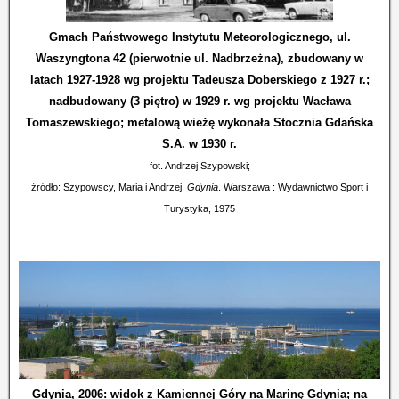
Gmach Państwowego Instytutu Meteorologicznego, ul.
Waszyngtona 42 (pierwotnie ul. Nadbrzeżna), zbudowany w
latach 1927-1928 wg projektu Tadeusza Doberskiego z 1927 r.;
nadbudowany (3 piętro) w 1929 r. wg projektu Wacława
Tomaszewskiego; metalową wieżę wykonała Stocznia Gdańska
S.A. w 1930 r.
fot. Andrzej Szypowski;
źródło: Szypowscy, Maria i Andrzej.
Gdynia
. Warszawa : Wydawnictwo Sport i
Turystyka, 1975
Gdynia, 2006: widok z Kamiennej Góry na Marinę Gdynia; na