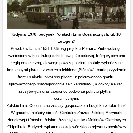
Gdynia, 1970: budynek Polskich Linii Oceanicznych, ul. 10
Lutego 24
Powstał w latach 1934-1936, wg projektu Romana Piotrowskiego;
wzniesiony w konstrukcji szkieletowej, żelbetowej, którą wypełniono
cegłą ceramiczną; elewacje powyżej parteru zostały wykończone
kamiennymi płytami z wapienia lekkiego „Pińczów”; partie przyziemia
frontu budynku obłożono płytami z polerowanego granitu,
sprowadzonego prawdopodobnie ze Skandynawii, a cokoły elewacji
szczytowych oraz części od podwórza pokryto płytkami
ceramicznymi.
Polskie Linie Oceaniczne zostały gospodarzem budynku w roku 1952.
W gmachu mieściły się też: Centralny Zarząd Polskiej Marynarki
Handlowej i Chińsko-Polskie Przedsiębiorstwo Maklerów Okrętowych
Chipolbrok. Budynek wpisano do wojewódzkiego rejestru zabytków w