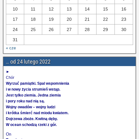
10
11
12
13
14
15
16
17
18
19
20
21
22
23
24
25
26
27
28
29
30
31
« cze
… od 24 lutego 2022
►
Chór
Wyrzuć pamiątki. Spal wspomnienia
i w nowy życia strumień wstąp.
Jest tylko ziemia. Jedna ziemia
i pory roku nad nią są.
Wojny owadów – wojny ludzi
i krótka śmierć nad miodu kwiatem.
Dojrzewa zboże. Kwitną dęby.
W ocean schodzą rzeki z gór.
On