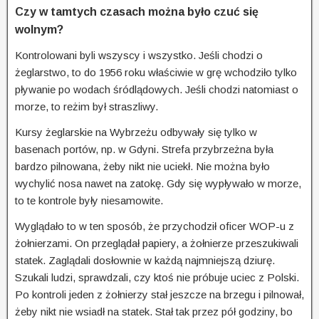
Czy w tamtych czasach można było czuć się
wolnym?
Kontrolowani byli wszyscy i wszystko. Jeśli chodzi o
żeglarstwo, to do 1956 roku właściwie w grę wchodziło tylko
pływanie po wodach śródlądowych. Jeśli chodzi natomiast o
morze, to reżim był straszliwy.
Kursy żeglarskie na Wybrzeżu odbywały się tylko w
basenach portów, np. w Gdyni. Strefa przybrzeżna była
bardzo pilnowana, żeby nikt nie uciekł. Nie można było
wychylić nosa nawet na zatokę. Gdy się wypływało w morze,
to te kontrole były niesamowite.
Wyglądało to w ten sposób, że przychodził oficer WOP-u z
żołnierzami. On przeglądał papiery, a żołnierze przeszukiwali
statek. Zaglądali dosłownie w każdą najmniejszą dziurę.
Szukali ludzi, sprawdzali, czy ktoś nie próbuje uciec z Polski.
Po kontroli jeden z żołnierzy stał jeszcze na brzegu i pilnował,
żeby nikt nie wsiadł na statek. Stał tak przez pół godziny, bo