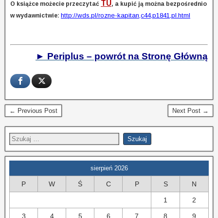
TU
O książce możecie przeczytać
, a kupić ją można bezpośrednio
http://wds.pl/rozne-kapitan,c44,p1841,pl.html
w wydawnictwie:
► Periplus – powrót na Stronę Główną
← Previous Post
Next Post →
sierpień 2026
P
W
Ś
C
P
S
N
1
2
3
4
5
6
7
8
9