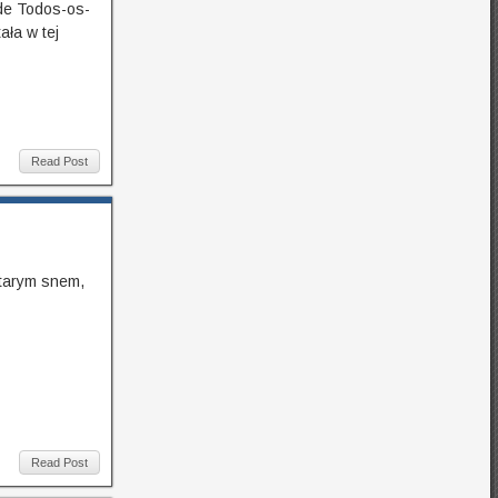
 de Todos-os-
ała w tej
Read Post
starym snem,
Read Post