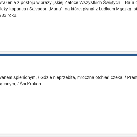
 wrażenia z postoju w brazylijskiej Zatoce Wszystkich Świętych – Baía
eży Itaparica i Salvador. „Maria”, na której płynął z Ludkiem Mączką, st
983 roku.
ałwanem spienionym, / Gdzie nieprzebita, mroczna otchłań czeka, / Pra
ąconym, / Śpi Kraken.