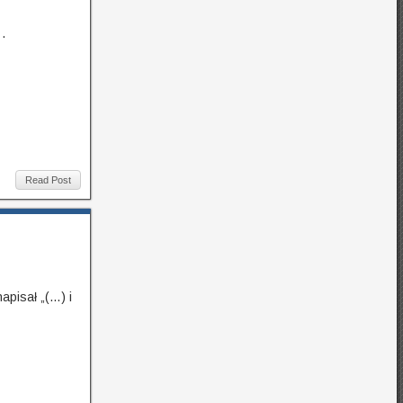
.
Read Post
pisał „(…) i