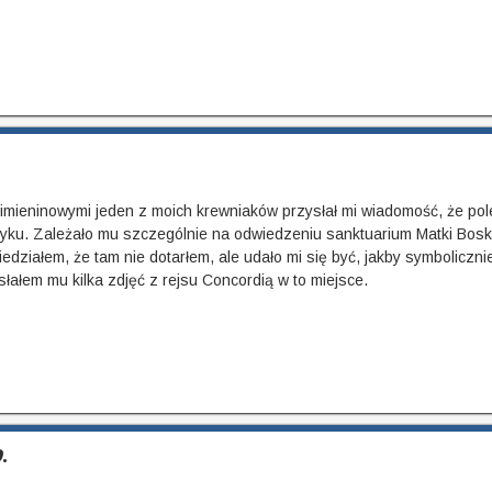
imieninowymi jeden z moich krewniaków przysłał mi wiadomość, że pole
ku. Zależało mu szczególnie na odwiedzeniu sanktuarium Matki Bosk
działem, że tam nie dotarłem, ale udało mi się być, jakby symboliczni
łałem mu kilka zdjęć z rejsu Concordią w to miejsce.
o
.