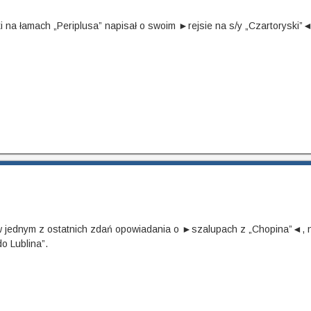
i na łamach „Periplusa” napisał o swoim ►rejsie na s/y „Czartoryski”◄
w jednym z ostatnich zdań opowiadania o ►szalupach z „Chopina”◄, na
o Lublina”.