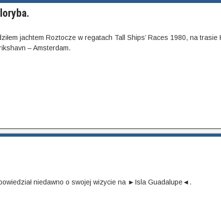
loryba.
iłem jachtem Roztocze w regatach Tall Ships’ Races 1980, na trasie K
rikshavn – Amsterdam.
powiedział niedawno o swojej wizycie na ►Isla Guadalupe◄.