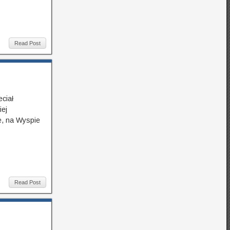
Read Post
ciał
iej
e, na Wyspie
Read Post