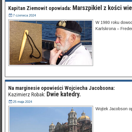
Marszpikiel z kości wie
Kapitan Ziemowit opowiada:
7 czerwca 2024
W 1980 roku dowodz
Karlskrona – Frede
Na marginesie opowieści Wojciecha Jacobsona:
Dwie katedry.
Kazimierz Robak:
25 maja 2024
Wojtek Jacobson o