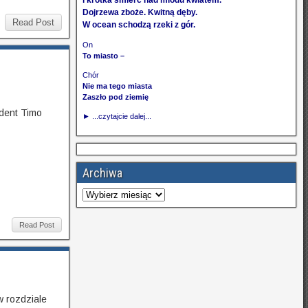
i krótka śmierć nad miodu kwiatem.
Dojrzewa zboże. Kwitną dęby.
Read Post
W ocean schodzą rzeki z gór.
On
To miasto –
Chór
Nie ma tego miasta
Zaszło pod ziemię
udent Timo
► ...czytajcie dalej...
Archiwa
Read Post
w rozdziale