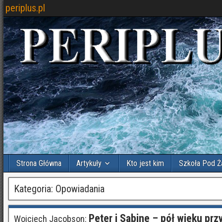
periplus.pl
Strona Główna
Artykuły
Kto jest kim
Szkoła Pod Ż
Kategoria:
Opowiadania
Peter i Sabine – pół wieku przy
Wojciech Jacobson: