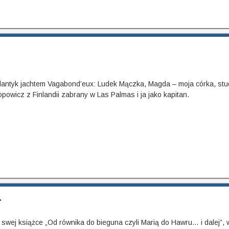
tlantyk jachtem Vagabond’eux: Ludek Mączka, Magda – moja córka, st
opowicz z Finlandii zabrany w Las Palmas i ja jako kapitan.
.
swej książce „Od równika do bieguna czyli Marią do Hawru… i dalej”, 