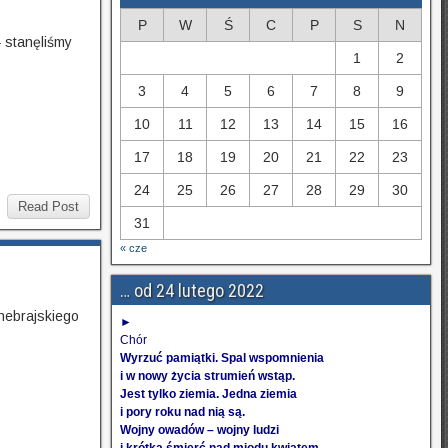
P
W
Ś
C
P
S
N
– stanęliśmy
1
2
3
4
5
6
7
8
9
10
11
12
13
14
15
16
17
18
19
20
21
22
23
24
25
26
27
28
29
30
Read Post
31
« cze
… od 24 lutego 2022
 hebrajskiego
►
Chór
Wyrzuć pamiątki. Spal wspomnienia
i w nowy życia strumień wstąp.
Jest tylko ziemia. Jedna ziemia
i pory roku nad nią są.
Wojny owadów – wojny ludzi