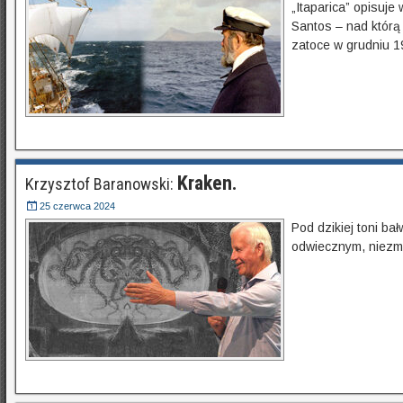
„Itaparica” opisuje
Santos – nad którą l
zatoce w grudniu 1
Kraken.
Krzysztof Baranowski:
25 czerwca 2024
Pod dzikiej toni b
odwiecznym, niezm