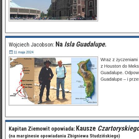
Na
Isla Guadalupe
.
Wojciech Jacobson:
11 maja 2024
Wraz z życzeniami 
z Houston do Meksy
Guadalupe. Odpowie
Guadalupe – i przes
Kausze
Czartoryskieg
Kapitan Ziemowit opowiada:
(na marginesie opowiadania Zbigniewa Studzińskiego)