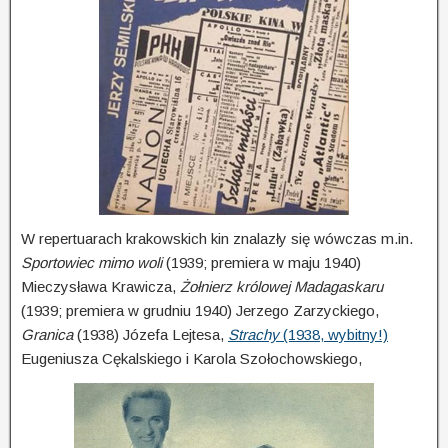
W repertuarach krakowskich kin znalazły się wówczas m.in.
Sportowiec mimo woli
(1939; premiera w maju 1940)
Mieczysława Krawicza,
Żołnierz królowej Madagaskaru
(1939; premiera w grudniu 1940) Jerzego Zarzyckiego,
Granica
(1938) Józefa Lejtesa,
Strachy
(1938, wybitny!)
Eugeniusza Cękalskiego i Karola Szołochowskiego,