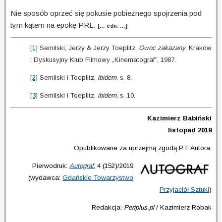
Nie sposób oprzeć się pokusie pobieżnego spojrzenia pod
tym kątem na epokę PRL.
[… cdn. …]
[1]
Semilski, Jerzy & Jerzy Toeplitz.
Owoc zakazany
. Kraków
: Dyskusyjny Klub Filmowy „Kinematograf”, 1987.
[2]
Semilski i Toeplitz,
ibidem
, s. 8.
[3]
Semilski i Toeplitz,
ibidem
, s. 10.
Kazimierz Babiński
listopad 2019
Opublikowane za uprzejmą zgodą P.T. Autora.
Pierwodruk:
Autograf
, 4 (152)/2019
(wydawca:
Gdańskie Towarzystwo
Przyjaciół Sztuki
)
Redakcja:
Periplus.pl
/ Kazimierz Robak