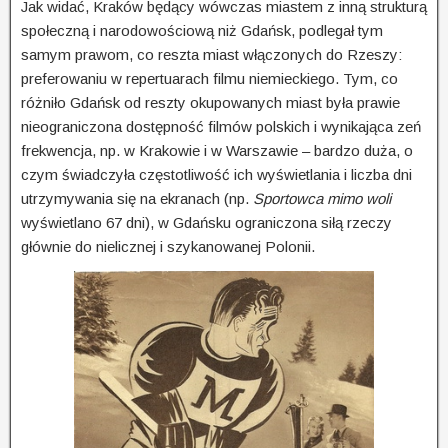
Jak widać, Kraków będący wówczas miastem z inną strukturą
społeczną i narodowościową niż Gdańsk, podlegał tym
samym prawom, co reszta miast włączonych do Rzeszy:
prefero­waniu w repertuarach filmu niemieckiego. Tym, co
różniło Gdańsk od reszty okupowanych miast była prawie
nieograniczona dostępność filmów polskich i wynikająca zeń
frekwencja, np. w Krakowie i w Warszawie – bardzo duża, o
czym świadczyła częstotliwość ich wyświet­lania i liczba dni
utrzymywania się na ekranach (np.
Sportowca mimo woli
wyświet­lano 67 dni), w Gdańsku ograniczona siłą rzeczy
głównie do nielicznej i szyka­no­wa­nej Polonii.