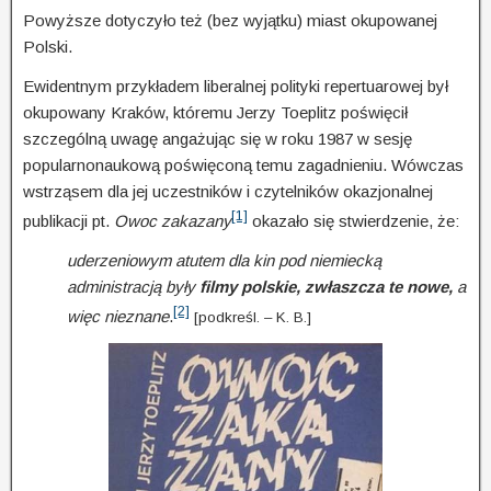
Powyższe dotyczyło też (bez wyjątku) miast okupowanej
Polski.
Ewidentnym przykładem liberalnej polityki repertuarowej był
okupowany Kraków, któremu Jerzy Toeplitz poświęcił
szczególną uwagę angażując się w roku 1987 w sesję
popularnonaukową poświę­coną temu zagadnieniu. Wówczas
wstrząsem dla jej uczestników i czytelników okaz­jo­nal­nej
[1]
publi­kacji pt.
Owoc zakazany
okazało się stwierdzenie, że:
uderzeniowym atutem dla kin pod niemiecką
administracją były
filmy polskie, zwłaszcza te nowe,
a
[2]
więc nieznane
.
[podkreśl. – K. B.]