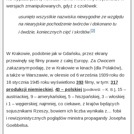
wersjach zmanipulowanych, gdyż z czołówek:
usunięto wszystkie nazwiska niewygodne ze względu
na niearyjskie pochodzenie twórców i dokonano tu
[3]
i ówdzie, koniecznych cięć i skrótów
.
W Krakowie, podobnie jak w Gdańsku, przez ekrany
przewinęły się filmy prawie z całej Europy. Za
Owocem
zakazanym
podaję, że w Krakowie w kinach (dla Polaków),
a także w Warszawie, w okresie od 6 września 1939 roku do
18 stycznia 1945 roku wyświetlono
393
filmy, w tym:
317
produkcji niemieckiej
,
43 – polskiej
, 15 –
[podkreśl. – K. B.]
austriackiej, 9 – amerykańskiej, 5 – hiszpańskiej, 3 – włoskiej
i 1 – węgierskiej; najmniej, co ciekawe, z krajów będących
sojusz­nikami Rzeszy, bowiem ich liczba wynikała z… fobii
i rewizjonistycznych poglądów ministra propagandy Josepha
Goebbelsa.