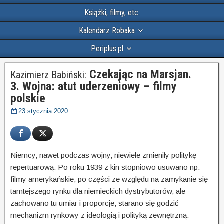
Książki, filmy, etc.
Kalendarz Robaka
Periplus.pl
Czekając na Marsjan.
Kazimierz Babiński:
3. Wojna: atut uderzeniowy – filmy
polskie
23 stycznia 2020
Niemcy, nawet podczas wojny, niewiele zmieniły politykę
repertuarową. Po roku 1939 z kin stopniowo usuwano np.
filmy amery­kań­skie, po części ze względu na zamykanie się
tamtej­szego rynku dla niemieckich dystrybutorów, ale
zachowano tu umiar i proporcje, starano się godzić
mechanizm rynkowy z ideo­logią i polityką zewnętrzną.