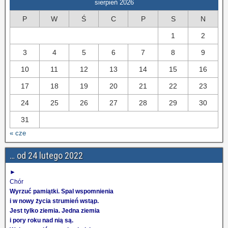
sierpień 2026
P
W
Ś
C
P
S
N
1
2
3
4
5
6
7
8
9
10
11
12
13
14
15
16
17
18
19
20
21
22
23
24
25
26
27
28
29
30
31
« cze
… od 24 lutego 2022
►
Chór
Wyrzuć pamiątki. Spal wspomnienia
i w nowy życia strumień wstąp.
Jest tylko ziemia. Jedna ziemia
i pory roku nad nią są.