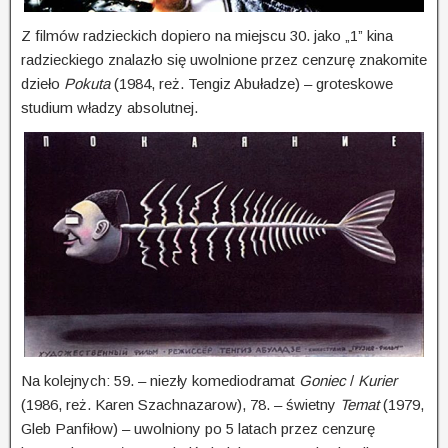
Z filmów radzieckich dopiero na miejscu 30. jako „1” kina
radzieckiego znalazło się uwolnione przez cenzurę znakomite
dzieło
Pokuta
(1984, reż. Tengiz Abuładze) – groteskowe
studium władzy absolutnej.
Na kolejnych: 59. – niezły komediodramat
Goniec
/
Kurier
(1986, reż. Karen Szachnazarow), 78. – świetny
Temat
(1979,
Gleb Panfiłow) – uwolniony po 5 latach przez cenzurę