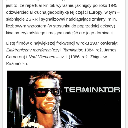
jest to, że repertuar kin tak wyraźnie, jak nigdy po roku 1945
odzwier­cied­lał kruchą geopolitykę tej części Europy, w tym –
słabnięcie ZSRR i sygnalizował nadciągające zmiany, m.in.
liczbowym wzrostem (w sto­sun­ku do poprzedniej dekady)
kina amerykańskiego i mającą nadejść erę jego dominacji.
Listę filmów o największej frekwencji w roku 1987 otwierały:
Elektroniczny morderca
(czyli
Terminator
, 1984, reż. James
Cameron) i
Nad Niem­nem
– cz. I (1986, reż. Zbigniew
Kuźmiński).