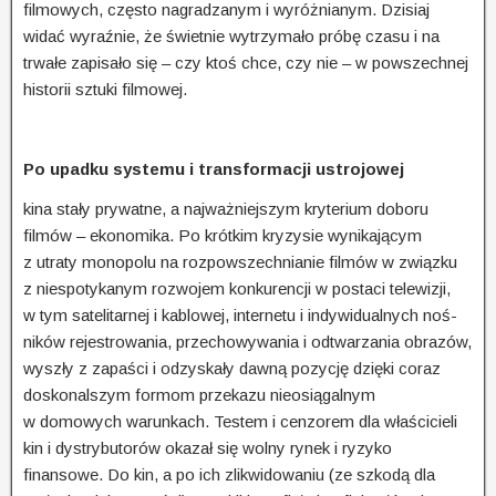
filmowych, często nagradzanym i wyróżnianym. Dzisiaj
widać wyraźnie, że świetnie wytrzymało próbę czasu i na
trwałe zapisało się – czy ktoś chce, czy nie – w powszechnej
historii sztuki filmowej.
Po upadku systemu i transformacji ustrojowej
kina stały prywatne, a najważniejszym kryterium doboru
filmów – ekonomika. Po krótkim kryzysie wynikającym
z utraty monopolu na rozpowszechnianie filmów w związku
z niespotykanym rozwo­jem konkurencji w postaci telewizji,
w tym satelitarnej i kablowej, internetu i indywidualnych noś­
ników rejestrowania, przechowywania i odtwarzania obrazów,
wyszły z zapaści i odzyskały dawną pozycję dzięki coraz
doskonalszym formom przekazu nieosiągalnym
w domowych warunkach. Testem i cenzorem dla właścicieli
kin i dystrybutorów okazał się wolny rynek i ryzyko
finansowe. Do kin, a po ich zlikwidowaniu (ze szkodą dla