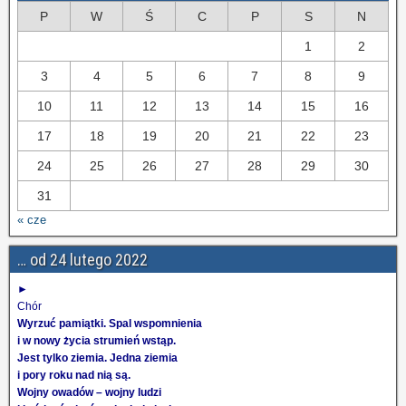
P
W
Ś
C
P
S
N
1
2
3
4
5
6
7
8
9
10
11
12
13
14
15
16
17
18
19
20
21
22
23
24
25
26
27
28
29
30
31
« cze
… od 24 lutego 2022
►
Chór
Wyrzuć pamiątki. Spal wspomnienia
i w nowy życia strumień wstąp.
Jest tylko ziemia. Jedna ziemia
i pory roku nad nią są.
Wojny owadów – wojny ludzi