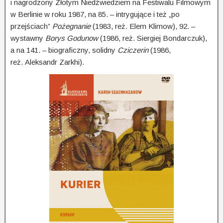
i nagrodzony Złotym Niedźwiedziem na Festiwalu Filmowym
w Berlinie w roku 1987, na 85. – intrygujące i też „po
przejściach”
Pożegna­nie
(1983, reż. Elem Klimow), 92. –
wystawny
Borys Godunow
(1986, reż. Siergiej Bondarczuk),
a na 141. – biograficzny, solidny
Cziczerin
(1986,
reż. Aleksandr Zarkhi).