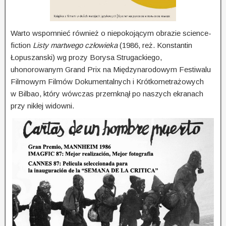
Warto wspomnieć również o niepokojącym obrazie science-
fiction
Listy martwego człowieka
(1986, reż. Konstantin
Łopuszanski) wg prozy Borysa Strugackiego,
uhonorowanym Grand Prix na Między­na­ro­do­wym Festiwalu
Filmowym Filmów Dokumentalnych i Krótkometrażowych
w Bilbao, który wów­czas przemknął po naszych ekranach
przy nikłej widowni.