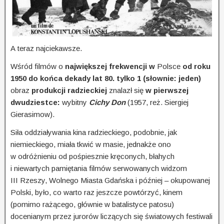
A teraz najciekawsze.
Wśród filmów o
największej frekwencji w
Polsce
od roku
1950 do końca dekady lat 80. tylko 1 (słownie: jeden)
obraz
produkcji radzieckiej
znalazł się
w pierwszej
dwudziestce:
wybitny
Cichy Don
(1957, reż. Siergiej
Gierasimow).
Siła oddziaływania kina radzieckiego, podobnie, jak
niemieckiego, miała tkwić w masie, jednakże ono
w odróżnieniu od pośpiesznie kręconych, błahych
i niewartych pamiętania filmów serwowanych widzom
III Rzeszy, Wolnego Miasta Gdańska i później – okupowanej
Polski, było, co warto raz jeszcze powtórzyć, kinem
(pomimo rażącego, głównie w batalistyce patosu)
docenianym przez jurorów liczących się światowych festiwali