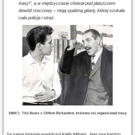
trasy!”, a w międzyczasie chował pod płaszczem
dowód rzeczowy – moją spaloną gitarę, której szukała
cała policja i straż
.
1960
(?)
: Tito Burns z Cliffem Richardem, któremu też organizował trasy
Tę samą historię powtórzył Keith Altham. Jest ona bardzo